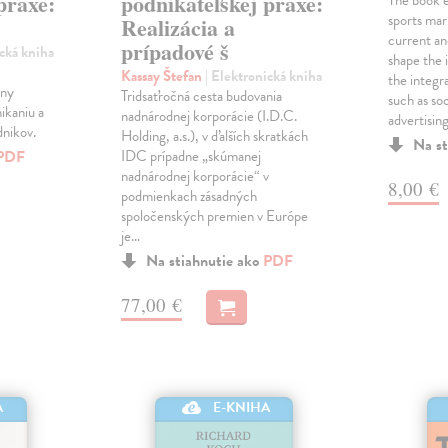
praxe:
podnikateľskej praxe:
The book e
sports mar
Realizácia a
current an
prípadové š
ická kniha
shape the 
j
Kassay Štefan
| Elektronická kniha
the integra
rny
Tridsaťročná cesta budovania
such as so
ikaniu a
nadnárodnej korporácie (I.D.C.
advertisin
dnikov.
Holding, a.s.), v ďalších skratkách
Na st
PDF
IDC prípadne „skúmanej
nadnárodnej korporácie“ v
8,00 €
podmienkach zásadných
spoločenských premien v Európe
je…
Na stiahnutie ako
PDF
77,00 €
A
E-KNIHA