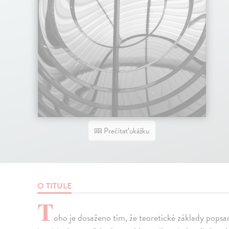
Prečítať ukážku
O TITULE
T
oho je dosaženo tím, že teoretické základy pops