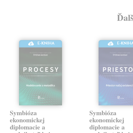
Ďal
E-KNIHA
E-KNIH
Symbióza
Symbióza
ekonomickej
ekonomickej
diplomacie a
diplomacie a