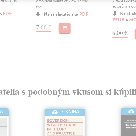
rends that
přežití subjek
empirical points of view. In the
autorům model
the...
ko
PDF
Na stia
Na stiahnutie ako
PDF
EPUB
a
MO
7,00 €
6,00 €
atelia s podobným vkusom si kúpili
HA
E-KNIHA