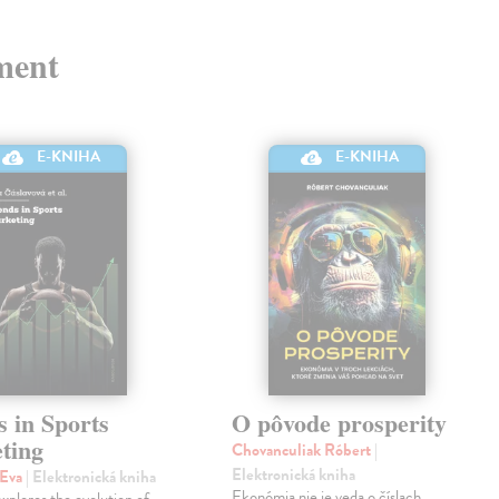
ment
E-KNIHA
E-KNIHA
 in Sports
O pôvode prosperity
ting
Chovanculiak Róbert
|
Elektronická kniha
 Eva
| Elektronická kniha
Ekonómia nie je veda o číslach,