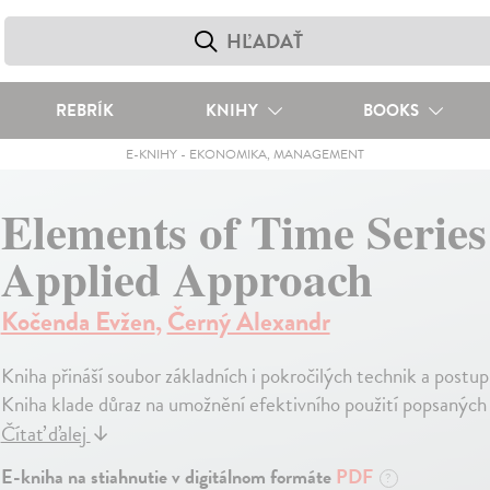
REBRÍK
KNIHY
BOOKS
E-KNIHY
-
EKONOMIKA, MANAGEMENT
Elements of Time Series
Applied Approach
Kočenda Evžen
,
Černý Alexandr
Kniha přináší soubor základních i pokročilých technik a post
Kniha klade důraz na umožnění efektivního použití popsaný
Čítať ďalej
↓
E-kniha na stiahnutie v digitálnom formáte
PDF
?