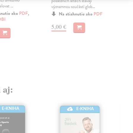
tu) umožnilo
posledních letech stávají
pokr
ovat ...
významnou součástí glob...
pou
anal
hnutie ako
PDF
,
Na stiahnutie ako
PDF
BI
Zas
5,00 €
11
12,
 aj:
E-KNIHA
E-KNIHA