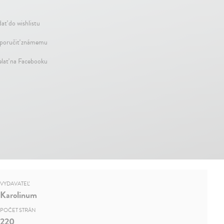
dať do wishlistu
oručiť známemu
elať na Facebooku
VYDAVATEĽ
Karolinum
POČET STRÁN
220