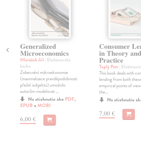
Generalized
Consumer Le
Microeconomics
in Theory an
Practice
Hlaváček Jiří
| Elektronická
kniha
Teplý Petr
| Elektroni
Zobecnění mikroekonomie
This book deals with c
(maximalizace pravděpodobnosti
lending from both theor
přežití subjektu) umožnilo
empirical points of view
autorům modelovat ...
the...
Na stiahnutie ako
PDF
,
Na stiahnutie a
EPUB
a
MOBI
7,00 €
6,00 €