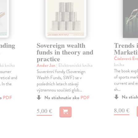
nding
Sovereign wealth
Trends 
d
funds in theory and
Marketi
practice
Čáslavová Ev
kniha
cká kniha
Ander Jan
| Elektronická kniha
The book expl
onsumer
Suverénní fondy (Sovereign
of sports mar
etical and
Wealth Funds, SWF) se v
current and e
. In the
posledních letech stávají
sh...
významnou součástí glob...
Na stia
ko
PDF
Na stiahnutie ako
PDF
8,00 €
5,00 €