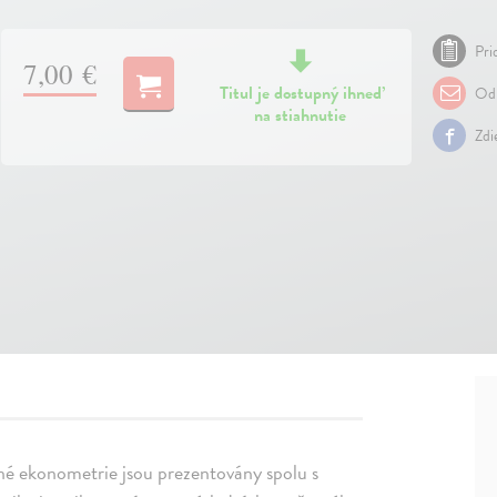
Pri
7,00 €
Titul je dostupný ihneď
Odp
na stiahnutie
Zdi
ané ekonometrie jsou prezentovány spolu s