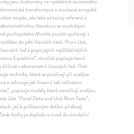
hniky jsou ilustrovány na výsledcích současného
 ekonomické transformace a současné evropské
sickém smyslu, ale také užitečný referenční
ní ekonometrickou literaturu se soudobými
jasně pochopitelné.Mnohá použití vycházejí z
ozdělen do pěti hlavních částí. První část,
asových řad a popis jejich nejdůležitějších
erence Equations”, stručně popisuje teorii
u klíčové v ekonometrii časových řad. Třetí
uje techniky, které se používají při analýze
ce a zahrnuje jak lineární tak nelineární
ries”, popisuje modely které umožňují analýzu
Pátá část “Panel Data and Unit Root Tests”,
atech, jež k průřezovým datům přidávají
 Závěr knihy je doplněn o úvod do simulační