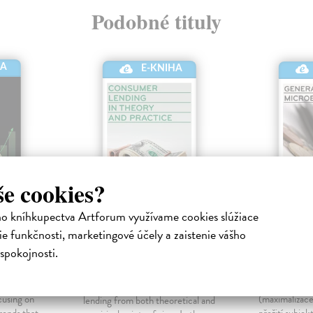
Podobné tituly
HA
E-KNIHA
še cookies?
ho kníhkupectva Artforum využívame cookies slúžiace
rts
Consumer Lending
General
e funkčnosti, marketingové účely a zaistenie vášho
in Theory and
Microec
spokojnosti.
Practice
onická
Hlaváček Jiř
kniha
Teplý Petr
| Elektronická kniha
volution
Zobecnění m
This book deals with consumer
cusing on
(maximalizac
lending from both theoretical and