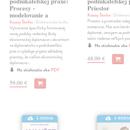
podnikateľskej praxe:
podnikateľskej 
Procesy -
Priestor
modelovanie a
Kassay Štefan
| Elektron
Priestor a prostredie naše
Kassay Štefan
| Elektronická kniha
existencie. Nie som karié
Vytvorenie špecificky formovanej
diplomat, venujem sa podn
novej podoby vedeckej školy
teórii riadenia veľkých po
ekonomickej diplomacie s akcentom
na diplomatickú a podnikateľskú
Na stiahnutie ako
prax si vyžaduje prijatie základnej
premisy, že cieľom ekonomickej
48,00 €
diplomacie…
Na stiahnutie ako
PDF
59,00 €
E-KNIH
E-KNIHA