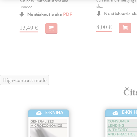
current and emerging t
business—without stress and
sh...
unnece...
Na stiahnutie a
Na stiahnutie ako
PDF
8,00 €
13,49 €
High-contrast mode
Čit
E-KNI
E-KNIHA