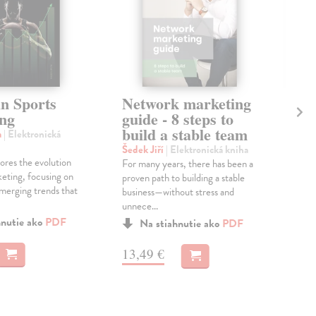
Dě
in Sports
Network marketing
te
ng
guide - 8 steps to
po
build a stable team
a
| Elektronická
Bla
Šedek Jiří
| Elektronická kniha
ores the evolution
Publ
For many years, there has been a
keting, focusing on
etic
proven path to building a stable
merging trends that
pra
business—without stress and
s Dě
unnece...
Zas
hnutie ako
PDF
Na stiahnutie ako
PDF
12
13,49 €
13,