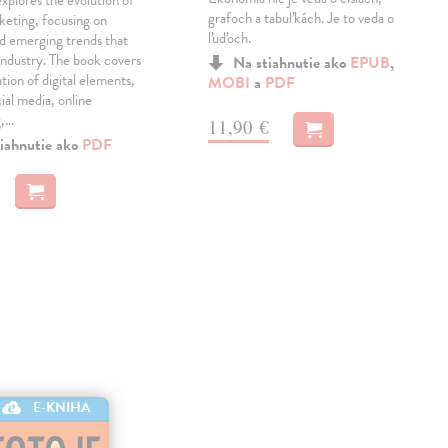
xplores the evolution of
grafoch a tabuľkách. Je to veda o
keting, focusing on
ľuďoch.
d emerging trends that
industry. The book covers
Na stiahnutie ako
EPUB
,
tion of digital elements,
MOBI
a
PDF
cial media, online
g,…
11,90 €
iahnutie ako
PDF
E-KNIHA