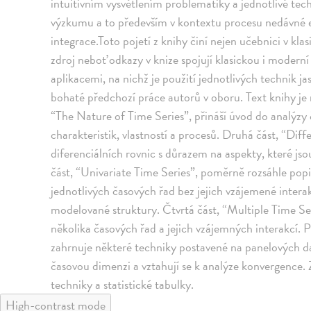
intuitivním vysvětlením problematiky a jednotlivé tec
výzkumu a to především v kontextu procesu nedávné
integrace.Toto pojetí z knihy činí nejen učebnici v kla
zdroj neboť odkazy v knize spojují klasickou i moder
aplikacemi, na nichž je použití jednotlivých technik 
bohaté předchozí práce autorů v oboru. Text knihy je r
“The Nature of Time Series”, přináší úvod do analýzy č
charakteristik, vlastností a procesů. Druhá část, “Diff
diferenciálních rovnic s důrazem na aspekty, které jso
část, “Univariate Time Series”, poměrně rozsáhle popis
jednotlivých časových řad bez jejich vzájemené interak
modelované struktury. Čtvrtá část, “Multiple Time Se
několika časových řad a jejich vzájemných interakcí. 
zahrnuje některé techniky postavené na panelových d
časovou dimenzi a vztahují se k analýze konvergence.
techniky a statistické tabulky.
High-contrast mode