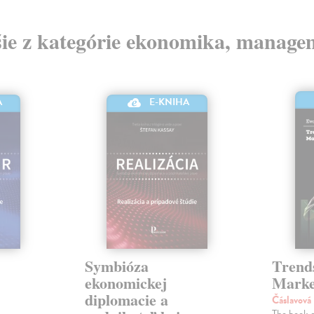
šie z kategórie ekonomika, manage
A
E-KNIHA
Symbióza
Trends
ekonomickej
Marke
diplomacie a
Čáslavová