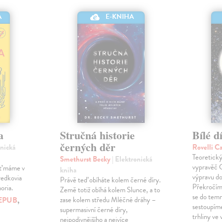
A
E-KNIHA
a
Stručná historie
Bílé d
černých děr
onická
Rovelli C
Teoretický
Smethurst Becky
| Elektronická
vypravěč C
ať máme v
kniha
výpravu do
redkovia
Právě teď obíháte kolem černé díry.
Překročíme
oria.
Země totiž obíhá kolem Slunce, a to
se do tem
EPUB
,
zase kolem středu Mléčné dráhy –
sestoupíme
supermasivní černé díry,
trhliny ve
nejpodivnějšího a nejvíce