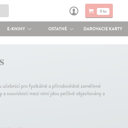
0 ks
E-KNIHY
OSTATNÉ
DAROVACIE KARTY
s
u učebnicí pro fyzikálně a přírodovědně zaměřené
y a souvislosti mezi nimi jdou pečlivě objasňovány a