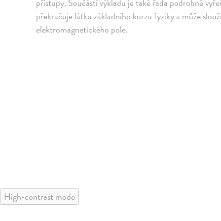
přístupy. Součástí výkladu je také řada podrobně vy
překračuje látku základního kurzu fyziky a může slouž
elektromagnetického pole.
High-contrast mode