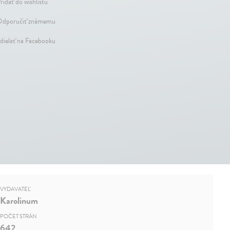
ridať do wishlistu
dporučiť známemu
dielať na Facebooku
VYDAVATEĽ
Karolinum
POČET STRÁN
642