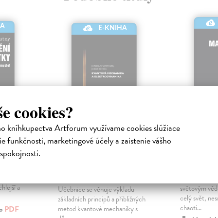
HA
E-KNIHA
še cookies?
ho kníhkupectva Artforum využívame cookies slúžiace
y
Kvantová
Matema
e funkčnosti, marketingové účely a zaistenie vášho
mechanika a
vesmír
ektronická
spokojnosti.
elektrodynamika
Tegmark Ma
pěchu je
kniha
Zamastil Jaroslav
| Elektronická
ěmu však
Již po staletí
kniha
hlejší a
světovým věd
Učebnice se věnuje výkladu
celý svět, nes
základních principů a přibližných
chaoti...
ko
PDF
metod kvantové mechaniky s