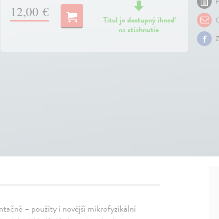
P
12,00 €
Titul je dostupný ihneď
O
na stiahnutie
Z
ntačně – použity i novější mikrofyzikální