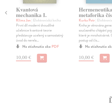
Kvantová
Hermeneutika
e
mechanika I.
metaforika čís
Klíma Jan
| Elektronická kniha
Kurka Petr
| Elektroni
První díl moderní dvoudílné
Kniha je věnována gene
učebnice kvantové teorie
současného chápání poj
představuje ucelený a samostatný
které je mnohotvárné. 
úvod do nerela...
postup od čís...
Na stiahnutie ako
PDF
Na stiahnutie a
10,00 €
10,00 €