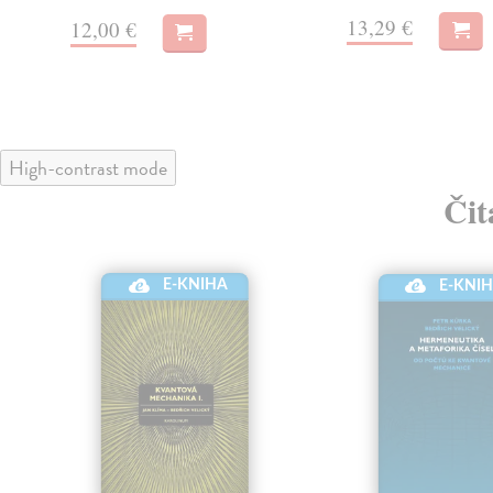
13,29 €
12,00 €
High-contrast mode
Čit
E-KNIHA
E-KNI