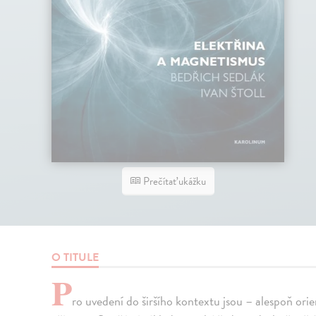
Prečítať ukážku
O TITULE
P
ro uvedení do širšího kontextu jsou – alespoň orie