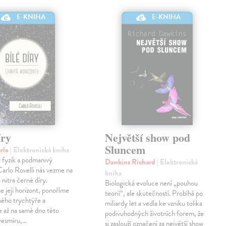
E-KNIHA
E-KNIHA
íry
Největší show pod
Sluncem
arlo
| Elektronická kniha
 fyzik a podmanivý
Dawkins Richard
| Elektronická
arlo Rovelli nás vezme na
kniha
 nitra černé díry.
Biologická evoluce není „pouhou
 její horizont, ponoříme
teorií“, ale skutečností. Probíhá po
ného trychtýře a
miliardy let a vedla ke vzniku tolika
 až na samé dno této
podivuhodných životních forem, že
 vesmíru,…
si zaslouží označení za největší show