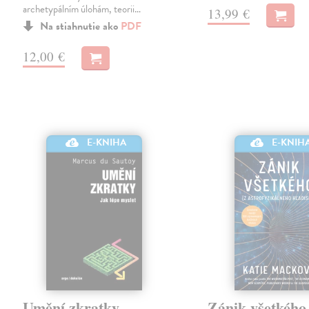
archetypálním úlohám, teorii…
13,99 €
Na stiahnutie ako
PDF
12,00 €
E-KNIH
E-KNIHA
Umění zkratky
Zánik všetkého