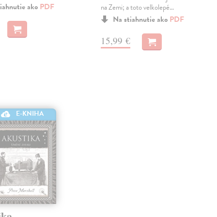
iahnutie ako
PDF
na Zemi; a toto velkolepé…
Na stiahnutie ako
PDF
15,99 €
E-KNIHA
ika