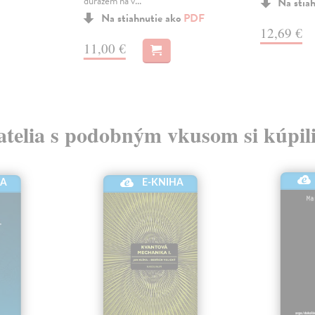
důrazem na v...
Na stia
Na stiahnutie ako
PDF
12,69 €
11,00 €
atelia s podobným vkusom si kúpili
HA
E-KNIHA