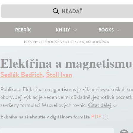
REBRÍK
KNIHY
BOOKS
E-KNIHY
-
PRÍRODNÉ VEDY
-
FYZIKA, ASTRONÓMIA
Elektřina a magnetismu
Sedlák Bedřich
,
Štoll Ivan
Publikace Elektřina a magnetismus je základní vysokoškolsko
obory. Její výklad je veden velmi důkladně, jednotlivé poznatk
završeny formulací Maxvellových rovnic.
Čítať ďalej
↓
E-kniha na stiahnutie v digitálnom formáte
PDF
?