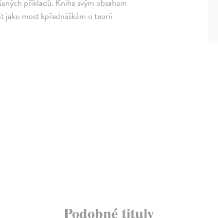
řešených příkladů. Kniha svým obsahem
it jako most kpřednáškám o teorii
Podobné tituly