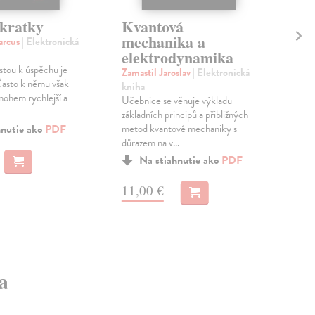
kratky
Kvantová
Kv
mechanika a
me
arcus
| Elektronická
elektrodynamika
Klí
estou k úspěchu je
Dru
Zamastil Jaroslav
| Elektronická
Často k němu však
mec
kniha
nohem rychlejší a
zákl
Učebnice se věnuje výkladu
vylo
základních principů a přibližných
hnutie ako
PDF
metod kvantové mechaniky s
důrazem na v...
10
Na stiahnutie ako
PDF
11,00 €
a