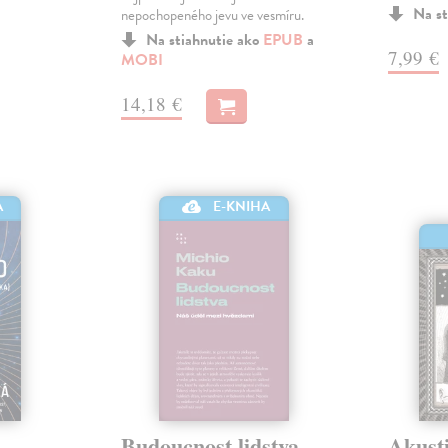
Na st
nepochopeného jevu ve vesmíru.
Na stiahnutie ako
EPUB
a
7,99 €
MOBI
14,18 €
A
E-KNIHA
Budoucnost lidstva
Akust