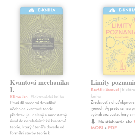
E-KNIHA
E-KNIH
Kvantová mechanika
Limity poznani
I.
Kováčik Samuel
| Elektr
kniha
Klíma Jan
| Elektronická kniha
Zvedavosť a chuť objavov
První díl moderní dvoudílné
génoch. Aj preto sa naši p
učebnice kvantové teorie
vybrali cez púšte, hory a m
představuje ucelený a samostatný
úvod do nerelativistické kvantové
Na stiahnutie ako
teorie, který čtenáře dovede od
MOBI
a
PDF
formální stavby teorie k