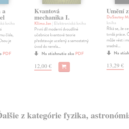
 a
Kvantová
Umění z
el
mechanika I.
DuSautoy M
kniha
cká kniha
Klíma Jan
| Elektronická kniha
Říká se, že c
zi
První díl moderní dvoudílné
tvrdá práce. 
mu čísla,
učebnice kvantové teorie
může vést i m
Osou je
představuje ucelený a samostatný
snadně...
úvod do nerela...
Na stia
ko
PDF
Na stiahnutie ako
PDF
13,29 €
12,00 €
Ďalšie z kategórie fyzika, astronómi