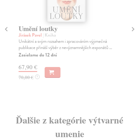
Umění loutky
D
Jirásek Pavel
| Kniha
Kř
Unikátní a svým rozsahem i zpracováním výjimečná
Děj
publikace přináší výběr z nevýznamnějších exponátů ...
Stř
na..
Zasielame do 12 dní
Za
67,90 €
19
70,00 €
?
19
Ďalšie z kategórie výtvarné
umenie