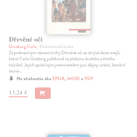
Dřevěné oči
Ginzburg Carlo
| Elektronická kniha
Za podmanivým názvem knihy Dřevěné oči se skrývá deset esejů,
které Carlo Ginzburg publikoval na přelomu druhého a třetího
tisíciletí. Jejich společným jmenovatelem jsou dějiny umění, literární
teorie…
Na stiahnutie ako
EPUB
,
MOBI
a
PDF
13,24 €