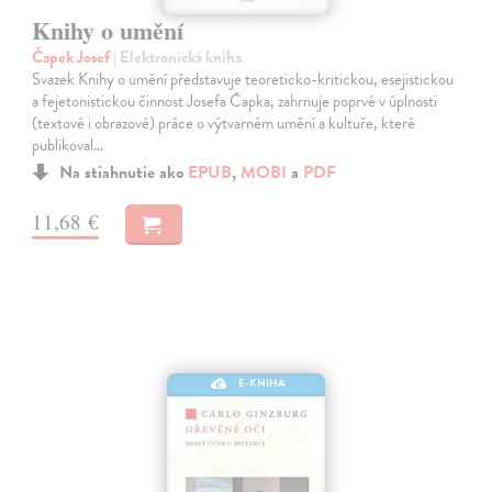
Knihy o umění
Čapek Josef
| Elektronická kniha
Svazek Knihy o umění představuje teoreticko-kritickou, esejistickou
a fejetonistickou činnost Josefa Čapka, zahrnuje poprvé v úplnosti
(textové i obrazové) práce o výtvarném umění a kultuře, které
publikoval…
Na stiahnutie ako
EPUB
,
MOBI
a
PDF
11,68 €
E-KNIHA