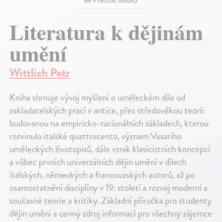
Prečítať ukážku
Literatura k dějinám
umění
Wittlich Petr
Kniha shrnuje vývoj myšlení o uměleckém díle od
zakladatelských prací v antice, přes středověkou teorii
budovanou na empiricko-racionálních základech, kterou
rozvinulo italské quattrocento, význam Vasariho
uměleckých životopisů, dále vznik klasicistních koncepcí
a vůbec prvních univerzálních dějin umění v dílech
italských, německých a francouzských autorů, až po
osamostatnění disciplíny v 19. století a rozvoj moderní a
současné teorie a kritiky. Základní příručka pro studenty
dějin umění a cenný zdroj informací pro všechny zájemce