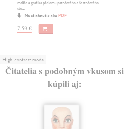
malíře a grafika přelomu patnáctého a šestnáctého
jso
sto...
Na stiahnutie ako
PDF
6,
7,59 €
High-contrast mode
Čitatelia s podobným vkusom si
kúpili aj: