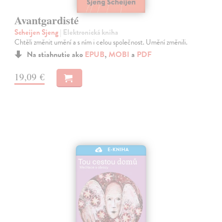
Avantgardisté
Scheijen Sjeng
| Elektronická kniha
Chtěli změnit umění a s ním i celou společnost. Umění změnili.
Na stiahnutie ako
EPUB
,
MOBI
a
PDF
19,09 €
E-KNIHA