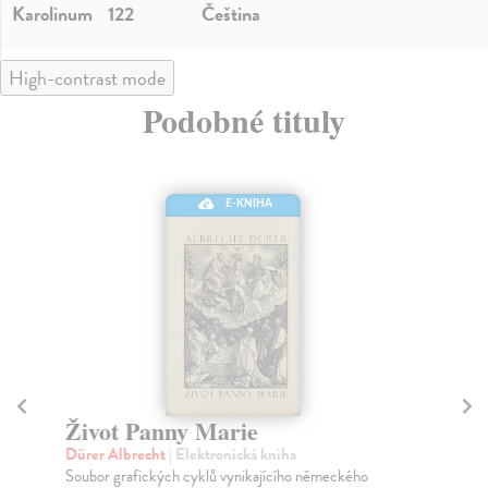
Karolinum
122
Čeština
High-contrast mode
Podobné tituly
E-KNIHA
Život Panny Marie
St
Dürer Albrecht
| Elektronická kniha
Va
Soubor grafických cyklů vynikajícího německého
Jak