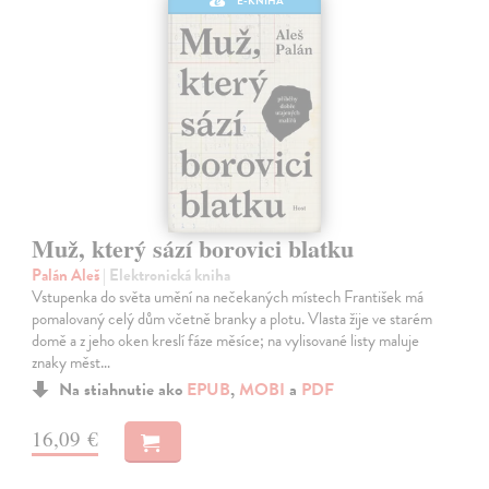
E-KNIHA
Muž, který sází borovici blatku
Palán Aleš
| Elektronická kniha
Vstupenka do světa umění na nečekaných místech František má
pomalovaný celý dům včetně branky a plotu. Vlasta žije ve starém
domě a z jeho oken kreslí fáze měsíce; na vylisované listy maluje
znaky měst…
Na stiahnutie ako
EPUB
,
MOBI
a
PDF
16,09 €