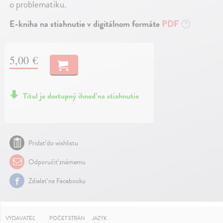
o problematiku.
E-kniha na stiahnutie v digitálnom formáte
PDF
?
5,00 €
Titul je dostupný ihneď na stiahnutie
Pridať do wishlistu
Odporučiť známemu
Zdielať na Facebooku
VYDAVATEĽ
POČET STRÁN
JAZYK