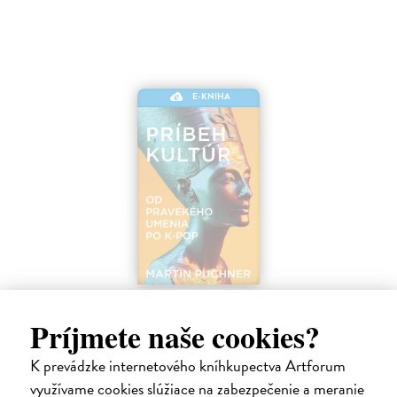
E-KNIHA
Príbeh kultúr
Puchner Martin
| Elektronická kniha
Príjmete naše cookies?
Načo je dobré umenie? Prečo by nás mala zaujímať minulosť?
Na stiahnutie ako
EPUB
,
MOBI
a
PDF
K prevádzke internetového kníhkupectva Artforum
využívame cookies slúžiace na zabezpečenie a meranie