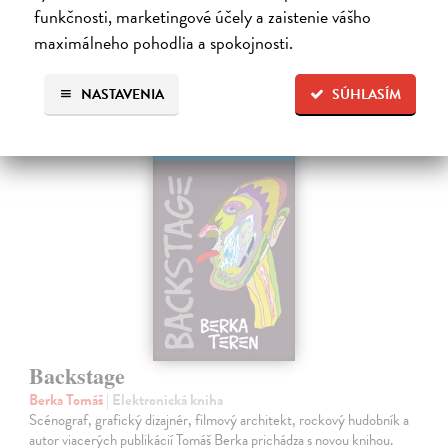
15,99 €
funkčnosti, marketingové účely a zaistenie vášho
maximálneho pohodlia a spokojnosti.
NASTAVENIA
SÚHLASÍM
E-KNIHA
Backstage
Berka Tomáš
| Elektronická kniha
Scénograf, grafický dizajnér, filmový architekt, rockový hudobník a
autor viacerých publikácií Tomáš Berka prichádza s novou knihou.