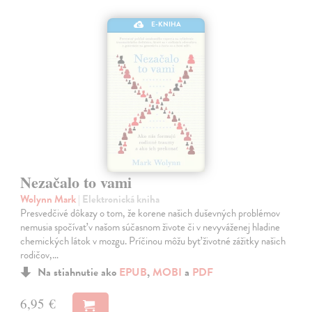
E-KNIHA
Nezačalo to vami
Wolynn Mark
| Elektronická kniha
Presvedčivé dôkazy o tom, že korene našich duševných problémov
nemusia spočívať v našom súčasnom živote či v nevyváženej hladine
chemických látok v mozgu. Príčinou môžu byť životné zážitky našich
rodičov,…
Na stiahnutie ako
EPUB
,
MOBI
a
PDF
6,95 €