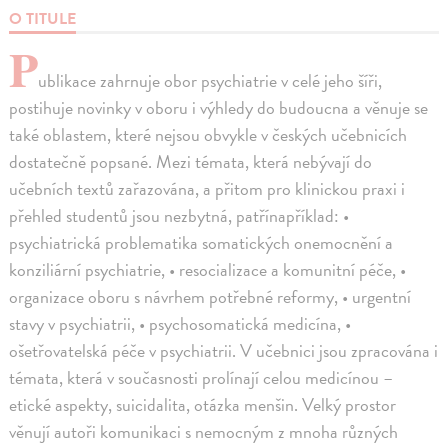
O TITULE
P
ublikace zahrnuje obor psychiatrie v celé jeho šíři,
postihuje novinky v oboru i výhledy do budoucna a věnuje se
také oblastem, které nejsou obvykle v českých učebnicích
dostatečně popsané. Mezi témata, která nebývají do
učebních textů zařazována, a přitom pro klinickou praxi i
přehled studentů jsou nezbytná, patřínapříklad: •
psychiatrická problematika somatických onemocnění a
konziliární psychiatrie, • resocializace a komunitní péče, •
organizace oboru s návrhem potřebné reformy, • urgentní
stavy v psychiatrii, • psychosomatická medicína, •
ošetřovatelská péče v psychiatrii. V učebnici jsou zpracována i
témata, která v současnosti prolínají celou medicínou –
etické aspekty, suicidalita, otázka menšin. Velký prostor
věnují autoři komunikaci s nemocným z mnoha různých