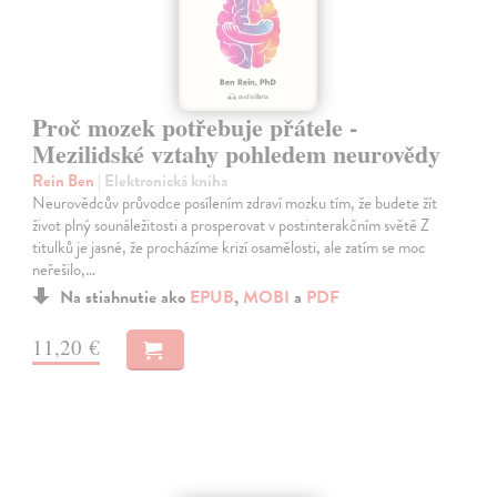
Proč mozek potřebuje přátele -
Mezilidské vztahy pohledem neurovědy
Rein Ben
| Elektronická kniha
Neurovědcův průvodce posílením zdraví mozku tím, že budete žít
život plný sounáležitosti a prosperovat v postinterakčním světě Z
titulků je jasné, že procházíme krizí osamělosti, ale zatím se moc
neřešilo,…
Na stiahnutie ako
EPUB
,
MOBI
a
PDF
11,20 €