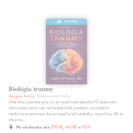
E-KNIHA
Biológia traumy
Apigian Aimie
| Elektronická kniha
Vaše telo si pamätá aj to, čo sa myseľ snaží zabudnúť O duševnom
zdraví dnes vieme viac než kedykoľvek predtým, no tradičná
medicína sa zameriava iba na myseľ a rieši následky, nie príčinu. Ak sa
chceme…
Na stiahnutie ako
EPUB
,
MOBI
a
PDF