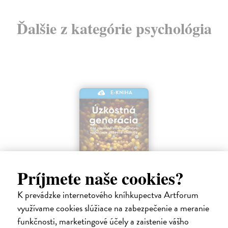
Ďalšie z kategórie psychológia
E-KNIHA
Príjmete naše cookies?
K prevádzke internetového kníhkupectva Artforum
Úzkostná generácia
využívame cookies slúžiace na zabezpečenie a meranie
funkčnosti, marketingové účely a zaistenie vášho
Haidt Jonathan
| Elektronická kniha