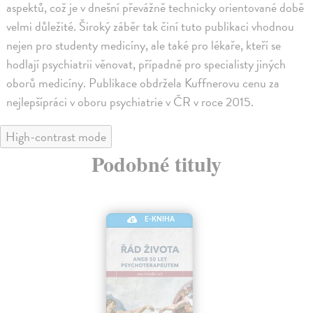
aspektů, což je v dnešní převážně technicky orientované době
velmi důležité. Široký záběr tak činí tuto publikaci vhodnou
nejen pro studenty medicíny, ale také pro lékaře, kteří se
hodlají psychiatrii věnovat, případně pro specialisty jiných
oborů medicíny. Publikace obdržela Kuffnerovu cenu za
nejlepšípráci v oboru psychiatrie v ČR v roce 2015.
High-contrast mode
Podobné tituly
E-KNIHA