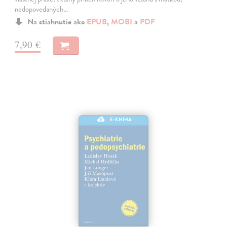
nedopovedaných…
Na stiahnutie ako
EPUB
,
MOBI
a
PDF
7,90 €
E-KNIHA