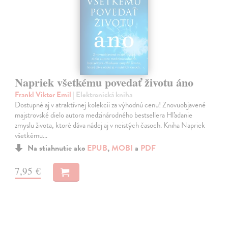
Napriek všetkému povedať životu áno
Frankl Viktor Emil
| Elektronická kniha
Dostupné aj v atraktívnej kolekcii za výhodnú cenu! Znovuobjavené
majstrovské dielo autora medzinárodného bestsellera Hľadanie
zmyslu života, ktoré dáva nádej aj v neistých časoch. Kniha Napriek
všetkému…
Na stiahnutie ako
EPUB
,
MOBI
a
PDF
7,95 €