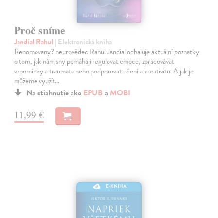
Proč sníme
Jandial Rahul
| Elektronická kniha
Renomovany? neurovědec Rahul Jandial odhaluje aktuální poznatky
o tom, jak nám sny pomáhají regulovat emoce, zpracovávat
vzpomínky a traumata nebo podporovat učení a kreativitu. A jak je
můžeme využít…
Na stiahnutie ako
EPUB
a
MOBI
11,99 €
E-KNIHA