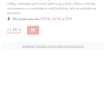
vzťahy, rozkladajú spoločnosť a deformujú politiku. Máme sa horšie,
nerozumieme si a nedokážeme riešiť problémy, lebo sa nedokážeme
dohodnúť…
Na stiahnutie ako
EPUB
,
MOBI
a
PDF
11,90 €
ZOBRAZIŤ ĎALŠIE Z KATEGÓRIE PSYCHOLÓGIA