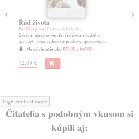
Řád života
N
Poněšický Jan
| Elektronická kniha
Ro
Existuje nějaký univerzální řád života a lidského
Psy
spolubytí, jehož výsledkem je zdravý, spokojený, č...
pra
dep
Na stiahnutie ako
EPUB
a
MOBI
12,09 €
12
High-contrast mode
Čitatelia s podobným vkusom si
kúpili aj: