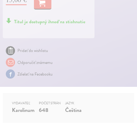
Titul je dostupný ihneď na stiahnutie
Pridať do wishlistu
Odporučiť známemu
Zdielať na Facebooku
VYDAVATEĽ
POČET STRÁN
JAZYK
Karolinum
648
Čeština