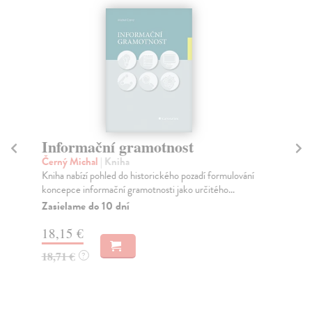
Informační gramotnost
C
Černý Michal
| Kniha
Ko
Kniha nabízí pohled do historického pozadí formulování
Obd
koncepce informační gramotnosti jako určitého...
vzá
Zasielame do 10 dní
Za
18,15 €
20
18,71 €
21
?