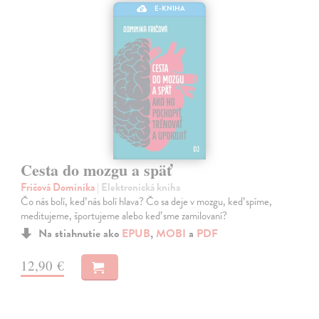
E-KNIHA
Cesta do mozgu a späť
Fričová Dominika
| Elektronická kniha
Čo nás bolí, keď nás bolí hlava? Čo sa deje v mozgu, keď spíme,
meditujeme, športujeme alebo keď sme zamilovaní?
Na stiahnutie ako
EPUB
,
MOBI
a
PDF
12,90 €