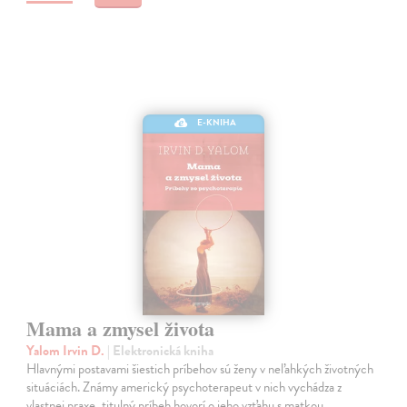
E-KNIHA
Mama a zmysel života
Yalom Irvin D.
| Elektronická kniha
Hlavnými postavami šiestich príbehov sú ženy v neľahkých životných
situáciách. Známy americký psychoterapeut v nich vychádza z
vlastnej praxe, titulný príbeh hovorí o jeho vzťahu s matkou,