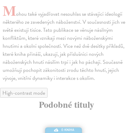
M
ohou také vyjadřovat nesouhlas se stávající ideologií
některého ze zavedených náboženství. V současnosti jich ve
světě existují tisíce. Tato publikace se věnuje násilným
konfliktům, které vznikají mezi novými náboženskými
hnutími a okolní společností. Více než dvě desítky příkladů,
které kniha přináší, ukazují, jak příslušníci nových
náboženských hnutí násilím trpí i jak ho páchají. Současně
umožňují pochopit zákonitosti zrodu těchto hnutí, jejich
vývoje, vnitřní dynamiky i interakce s okolím.
High-contrast mode
Podobné tituly
E-KNIHA