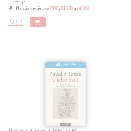
Dominique…
Na stiahnutie ako
PDF
,
EPUB
a
MOBI
7,00 €
E-KNIHA
Pavel z Tarsu a jeho svět