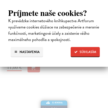
Príjmete naše cookies?
K prevádzke internetového kníhkupectva Artforum
Pavel z Tarsu a jeho svět
využívame cookies slúžiace na zabezpečenie a meranie
Ryšková Mireia
| Elektronická kniha
funkčnosti, marketingové účely a zaistenie vášho
Monografie je první původní českou prací, která se v takové hloubce
maximálneho pohodlia a spokojnosti.
a takovém rozsahu zabývá jednou z nejvýraznějších postav raného
křesťanství Pavlem z Tarsu. Tento vzdělaný diasporní Žid se po
setkání…
NASTAVENIA
SÚHLASÍM
Na stiahnutie ako
PDF
11,00 €
E-KNIHA