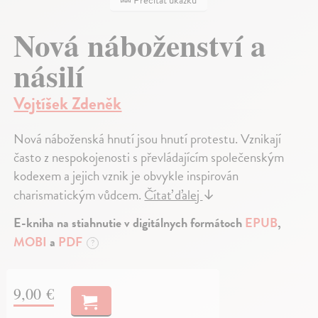
Nová náboženství a
násilí
Vojtíšek Zdeněk
Nová náboženská hnutí jsou hnutí protestu. Vznikají
často z nespokojenosti s převládajícím společenským
kodexem a jejich vznik je obvykle inspirován
charismatickým vůdcem.
Čítať ďalej
↓
E-kniha na stiahnutie v digitálnych formátoch
EPUB
,
MOBI
a
PDF
?
9,00 €