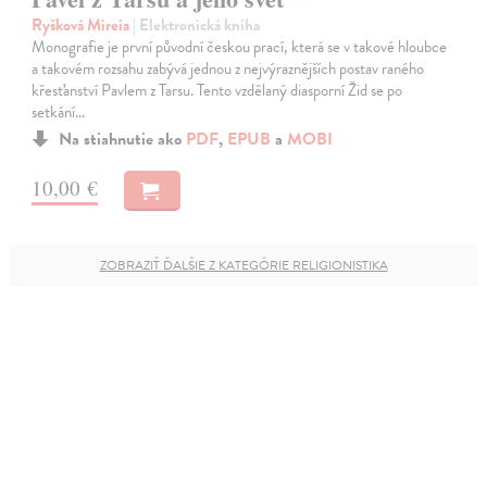
Ryšková Mireia
| Elektronická kniha
Monografie je první původní českou prací, která se v takové hloubce
a takovém rozsahu zabývá jednou z nejvýraznějších postav raného
křesťanství Pavlem z Tarsu. Tento vzdělaný diasporní Žid se po
setkání…
Na stiahnutie ako
PDF
,
EPUB
a
MOBI
10,00 €
ZOBRAZIŤ ĎALŠIE Z KATEGÓRIE RELIGIONISTIKA