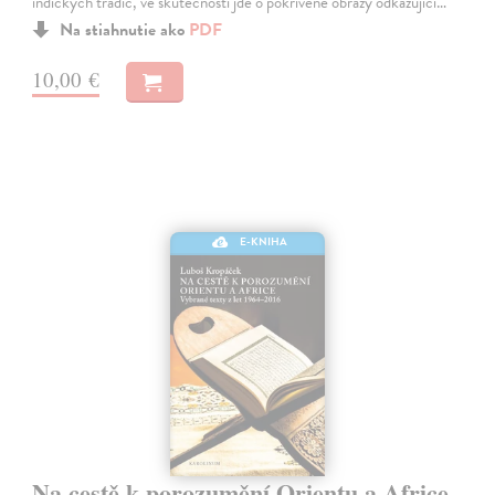
indických tradic, ve skutečnosti jde o pokřivené obrazy odkazující…
Na stiahnutie ako
PDF
10,00 €
E-KNIHA
Na cestě k porozumění Orientu a Africe