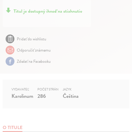
Titul je dostupný ihneď na stiahnutie
Pridať do wishlistu
Odporučiť známemu
Zdielať na Facebooku
VYDAVATEĽ
POČET STRÁN
JAZYK
Karolinum
286
Čeština
O TITULE