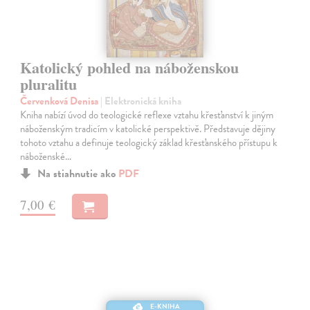
Katolický pohled na náboženskou
pluralitu
Červenková Denisa
| Elektronická kniha
Kniha nabízí úvod do teologické reflexe vztahu křesťanství k jiným
náboženským tradicím v katolické perspektivě. Představuje dějiny
tohoto vztahu a definuje teologický základ křesťanského přístupu k
náboženské…
Na stiahnutie ako
PDF
7,00 €
E-KNIHA