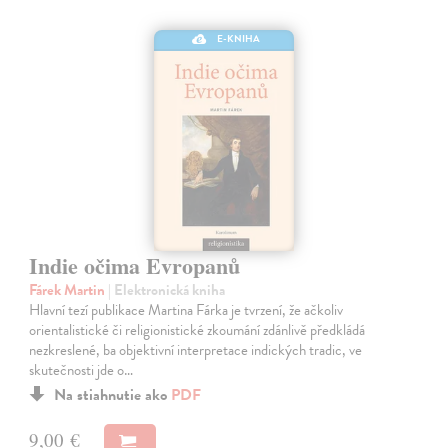
E-KNIHA
Indie očima Evropanů
Fárek Martin
| Elektronická kniha
Hlavní tezí publikace Martina Fárka je tvrzení, že ačkoliv
orientalistické či religionistické zkoumání zdánlivě předkládá
nezkreslené, ba objektivní interpretace indických tradic, ve
skutečnosti jde o…
Na stiahnutie ako
PDF
9,00 €