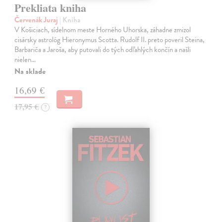
Prekliata kniha
Červenák Juraj
| Kniha
V Košiciach, sídelnom meste Horného Uhorska, záhadne zmizol
cisársky astrológ Hieronymus Scotta. Rudolf II. preto poveril Steina,
Barbariča a Jaroša, aby putovali do tých odľahlých končín a našli
nielen…
Na sklade
16,69 €
17,95 €
?