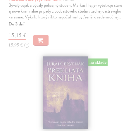
Bývalý vojak a bývalý policajný študent Markus Heger vyšetruje staré
aj nové kriminálne prípady z podcastového štúdia v zadnej časti svojho
karavanu. Výkrik, ktorý nikto nepočul mal byť seriál o sedemročnej…
Do 3 dní
15,15 €
15,95 €
?
na sklade