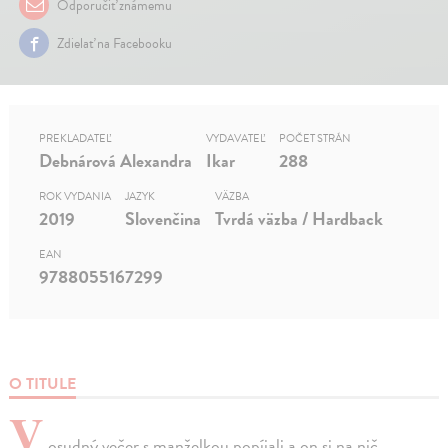
Odporučiť známemu
Zdielať na Facebooku
PREKLADATEĽ
VYDAVATEĽ
POČET STRÁN
Debnárová Alexandra
Ikar
288
ROK VYDANIA
JAZYK
VÄZBA
2019
Slovenčina
Tvrdá väzba / Hardback
EAN
9788055167299
O TITULE
V
osudný večer s manželkou popíjali a on si na nič