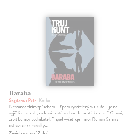
Baraba
Sagitarius Petr
| Kniha
Nestandardním způsobem – šípem vystřeleným z kuše – je na
vyjížďce na kole, na lesní cestě vedoucí k turistické chatě Girová,
zabit bohatý podnikatel. Případ vyšetřuje major Roman Saran z
ostravské kriminálky…
Zasielame do 12 dní