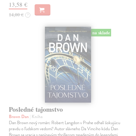
13,58 €
14,00 €
?
na sklade
Posledné tajomstvo
Brown Dan
| Kniha
Dan Brown nový román: Robert Langdon v Prahe odhalí šokujúcu
pravdu o ľudskom vedomí! Autor slávneho Da Vinciho kódu Dan
Brown sa vracia s napínavým thrillerom zasadeným do legendami