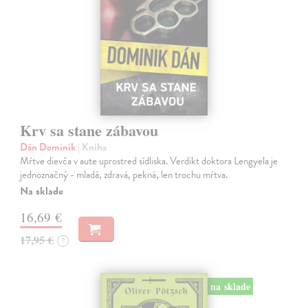
Krv sa stane zábavou
Dán Dominik
| Kniha
Mŕtve dievča v aute uprostred sídliska. Verdikt doktora Lengyela je
jednoznačný - mladá, zdravá, pekná, len trochu mŕtva.
Na sklade
16,69 €
17,95 €
?
na sklade