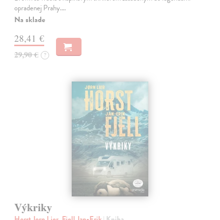
opradenej Prahy.…
Na sklade
28,41 €
29,90 €
?
Výkriky
Horst Jorn Lier, Fjell Jan-Erik
| Kniha