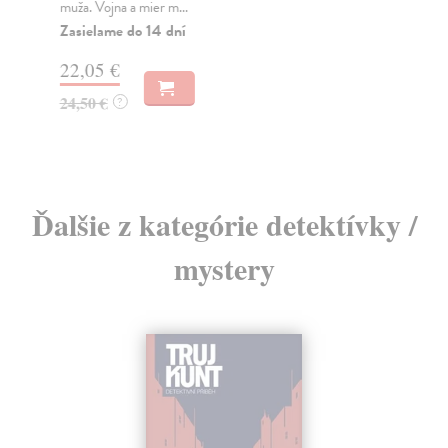
muža. Vojna a mier m...
Na
Zasielame do 14 dní
18
22,05 €
19
24,50 €
?
Ďalšie z kategórie detektívky /
mystery