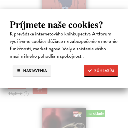
Príjmete naše cookies?
K prevádzke internetového kníhkupectva Artforum
Tramwaj na Sachsenberg
využívame cookies slúžiace na zabezpečenie a meranie
Sagitarius Petr
| Kniha
funkčnosti, marketingové účely a zaistenie vášho
Tramwaj Cafe je kavárna v polském Těšíně a zároveň místo, kde se
sbíhají všechny nitky související s dalším brutálním zločinem, který
maximálneho pohodlia a spokojnosti.
musí vyřešit Roman Saran, major ostravské kriminálky, a jeho tým.
Jak…
NASTAVENIA
SÚHLASÍM
Zasielame do 12 dní
15,91 €
16,40 €
?
na sklade