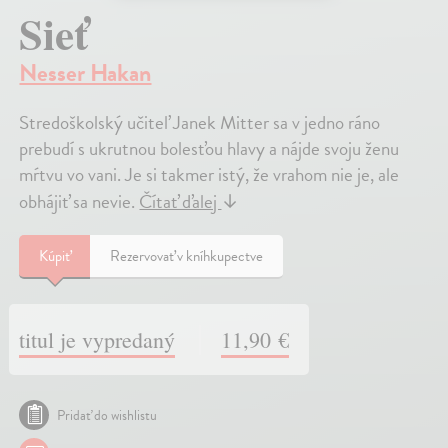
Sieť
Nesser Hakan
Stredoškolský učiteľ Janek Mitter sa v jedno ráno
prebudí s ukrutnou bolesťou hlavy a nájde svoju ženu
mŕtvu vo vani. Je si takmer istý, že vrahom nie je, ale
obhájiť sa nevie.
Čítať ďalej
↓
Kúpiť
Rezervovať v kníhkupectve
titul je vypredaný
11,90 €
Pridať do wishlistu