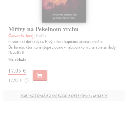
Mŕtvy na Pekelnom vrchu
Červenák Juraj
| Kniha
Historická detektívka. Prvý prípad kapitána Steina a notára
Barbariča, ktorí súna stope zločinu v habsburskom cisárstve za vlády
Rudolfa II.
Na sklade
17,05 €
17,95 €
?
ZOBRAZIŤ ĎALŠIE Z KATEGÓRIE DETEKTÍVKY / MYSTERY