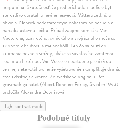
nespomína. Skutočnosť, že pred príchodom polície byt
starostlivo upratal, o nevine nesvedčí. Mittera zatknú a
obvinia. Napriek nedostatočným dôkazom ho odsúdia a
nariadia ústavnú liečbu. Prípad zaujme komisára Van
Veeterena, uzavretého, cynického a svojrázneho muža so
sklonom k hrubosti a melanchólii. Len čo sa pustí do
skúmania pozadia vraždy, ukáže sa súvislosť so zvrátenou
rodinnou históriou. Van Veeteren postupne preniká do
temnej siete vzťahov, lenže vyšetrovanie skomplikuje druhá,
ešte zvláštnejšia vražda. Zo švédskeho originálu Det
grovmaskiga nätet (Albert Bonniers Förlag, Sweden 1993)
preložila Alexandra Debnárová.
High-contrast mode
Podobné tituly