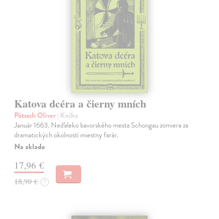
Katova dcéra a čierny mních
Pötzsch Oliver
| Kniha
Január 1663. Neďaleko bavorského mesta Schongau zomiera za
dramatických okolností miestny farár.
Na sklade
17,96 €
18,90 €
?