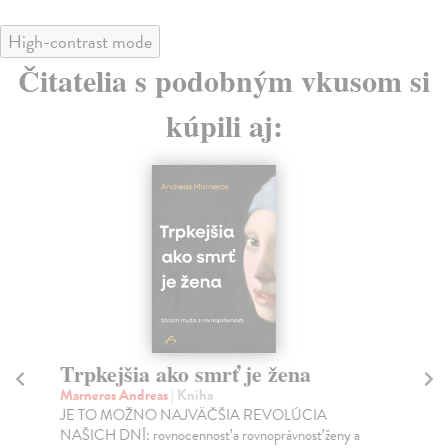
High-contrast mode
Čitatelia s podobným vkusom si
kúpili aj:
Trpkejšia ako smrť je žena
P
Marneros Andreas
| Kniha
Bor
JE TO MOŽNO NAJVÄČŠIA REVOLÚCIA
Tát
NAŠICH DNÍ: rovnocennosť a rovnoprávnosť ženy a
Bor