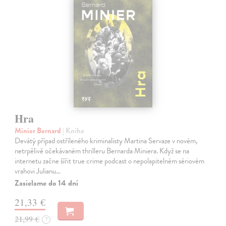
Hra
Minier Bernard
| Kniha
Devátý případ ostříleného kriminalisty Martina Servaze v novém,
netrpělivě očekávaném thrilleru Bernarda Miniera. Když se na
internetu začne šířit true crime podcast o nepolapitelném sériovém
vrahovi Julianu…
Zasielame do 14 dní
21,33 €
21,99 €
?