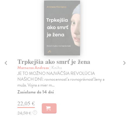
Trpkejšia ako smrť je žena
P
Marneros Andreas
| Kniha
Bor
JE TO MOŽNO NAJVÄČŠIA REVOLÚCIA
Tát
NAŠICH DNÍ: rovnocennosť a rovnoprávnosť ženy a
Bor
muža. Vojna a mier m...
Na
Zasielame do 14 dní
18
22,05 €
19
24,50 €
?