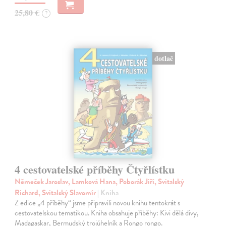
25,80 €
?
dotlač
4 cestovatelské příběhy Čtyřlístku
Němeček Jaroslav, Lamková Hana, Poborák Jiří, Svitalský
Richard, Svitalský Slavomír
| Kniha
Z edice „4 příběhy“ jsme připravili novou knihu tentokrát s
cestovatelskou tematikou. Kniha obsahuje příběhy: Kivi dělá divy,
Madagaskar, Bermudský trojúhelník a Rongo rongo.