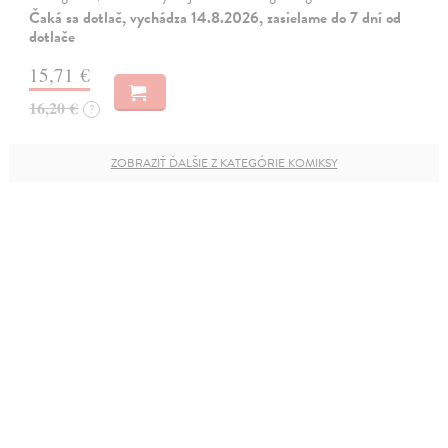
Čaká sa dotlač, vychádza 14.8.2026, zasielame do 7 dní od
dotlače
15,71 €
16,20 €
?
ZOBRAZIŤ ĎALŠIE Z KATEGÓRIE KOMIKSY