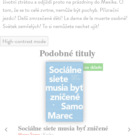
životní ztrátou a odjíždí proto na prázdniny do Mexika. O
tom, že se to celé zvrtne, nemůže být pochyb. Přízrační
jezdci! Další zmrzačené děti! La dama de la muerte osobně!
Svátek zemřelých! To si nemůžete nechat ujít!
High-contrast mode
Podobné tituly
na sklade
Sociálne siete musia byť zničené
S
K
Marec Samo
| Kniha