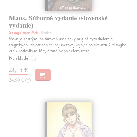
Maus. Súborné vydanie (slovenské
vydanie)
Spiegelman Art
| Kniha
Maus je desivým, no zároveň umelecky originálnym dielom o
tragických udalostiach druhej svetovej vojny a holokaustu. Od svojho
vzniku oslovilo milióny čitateľov po celom svete.
Na sklade
?
24,15 €
24,90 €
?