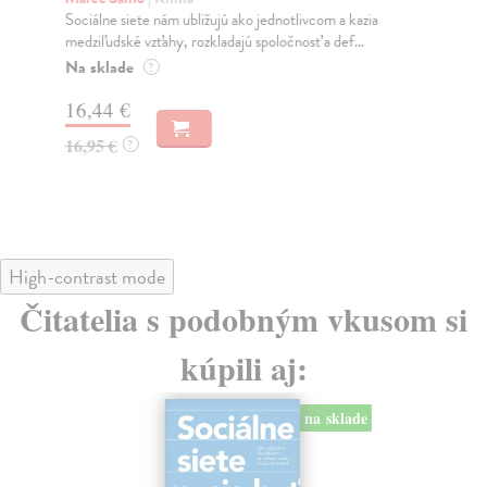
Sociálne siete nám ubližujú ako jednotlivcom a kazia
Mik
medziľudské vzťahy, rozkladajú spoločnosť a def...
Mon
o k
Na sklade
?
Na
16,44 €
23
16,95 €
?
24
High-contrast mode
Čitatelia s podobným vkusom si
kúpili aj:
na sklade