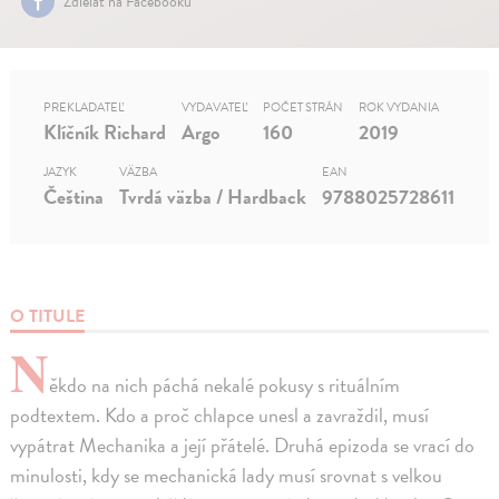
Zdielať na Facebooku
PREKLADATEĽ
VYDAVATEĽ
POČET STRÁN
ROK VYDANIA
Klíčník Richard
Argo
160
2019
JAZYK
VÄZBA
EAN
Čeština
Tvrdá väzba / Hardback
9788025728611
O TITULE
N
ěkdo na nich páchá nekalé pokusy s rituálním
podtextem. Kdo a proč chlapce unesl a zavraždil, musí
vypátrat Mechanika a její přátelé. Druhá epizoda se vrací do
minulosti, kdy se mechanická lady musí srovnat s velkou