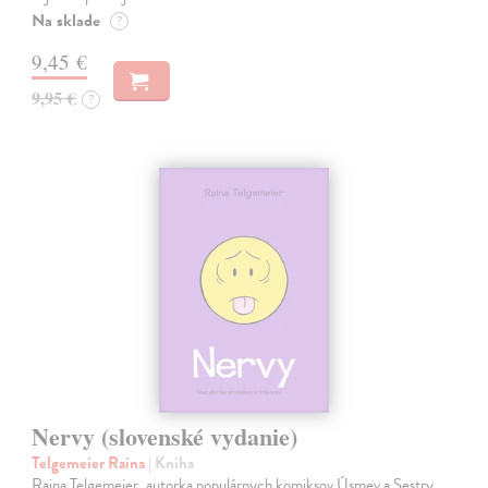
Na sklade
?
9,45 €
9,95 €
?
Nervy (slovenské vydanie)
Telgemeier Raina
| Kniha
Raina Telgemeier, autorka populárnych komiksov Úsmev a Sestry,