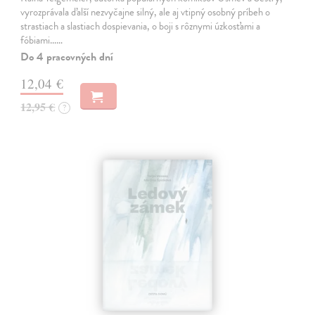
vyrozprávala ďalší nezvyčajne silný, ale aj vtipný osobný príbeh o
strastiach a slastiach dospievania, o boji s rôznymi úzkosťami a
fóbiami...…
Do 4 pracovných dní
12,04 €
12,95 €
?