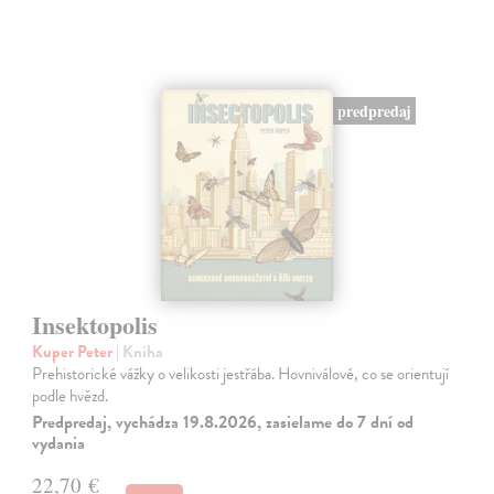
predpredaj
Insektopolis
Kuper Peter
| Kniha
Prehistorické vážky o velikosti jestřába. Hovniválové, co se orientují
podle hvězd.
Predpredaj, vychádza 19.8.2026, zasielame do 7 dní od
vydania
22,70 €