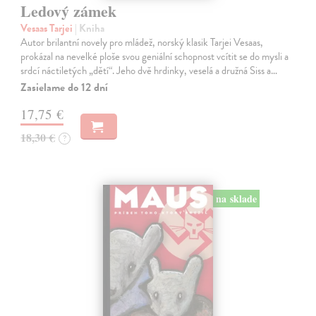
Ledový zámek
Vesaas Tarjei
| Kniha
Autor brilantní novely pro mládež, norský klasik Tarjei Vesaas,
prokázal na nevelké ploše svou geniální schopnost vcítit se do mysli a
srdcí náctiletých „dětí“. Jeho dvě hrdinky, veselá a družná Siss a…
Zasielame do 12 dní
17,75 €
18,30 €
?
na sklade