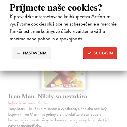
Príjmete naše cookies?
9,95 €
?
K prevádzke internetového kníhkupectva Artforum
využívame cookies slúžiace na zabezpečenie a meranie
na sklade
funkčnosti, marketingové účely a zaistenie vášho
maximálneho pohodlia a spokojnosti.
NASTAVENIA
SÚHLASÍM
Iron Man. Nikdy sa nevzdáva
kolektív autorov
| Kniha
Tony Stark - či už ako miliardár a vynálezca, alebo ako oceľový
bojovník Iron Man - má jediný cieľ: Urobiť zo sveta lepšie a
bezpečnejšie miesto. Aby to dosiahol, nebojí sa vydať ani do tých
najnebezpečnejších…