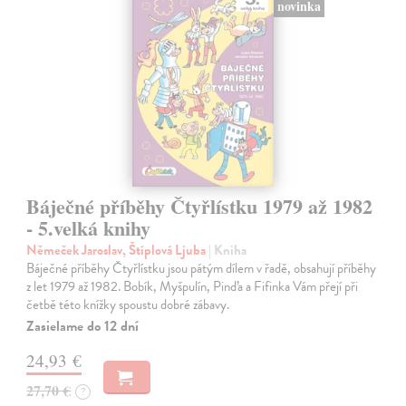
novinka
Báječné příběhy Čtyřlístku 1979 až 1982
- 5.velká knihy
Němeček Jaroslav, Štíplová Ljuba
| Kniha
Báječné příběhy Čtyřlístku jsou pátým dílem v řadě, obsahují příběhy
z let 1979 až 1982. Bobík, Myšpulín, Pinďa a Fifinka Vám přejí při
četbě této knížky spoustu dobré zábavy.
Zasielame do 12 dní
24,93 €
27,70 €
?