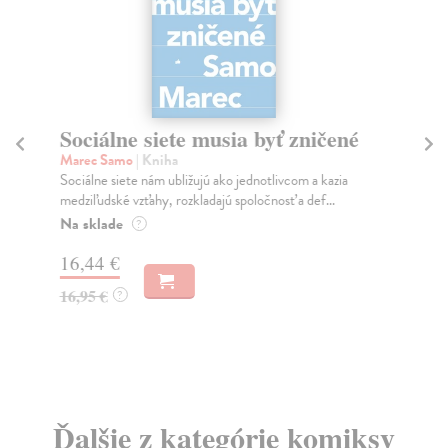
Sociálne siete musia byť zničené
S
K
Marec Samo
| Kniha
Sociálne siete nám ubližujú ako jednotlivcom a kazia
Mik
medziľudské vzťahy, rozkladajú spoločnosť a def...
Mon
o k
Na sklade
?
Na
16,44 €
23
16,95 €
?
24
Ďalšie z kategórie komiksy