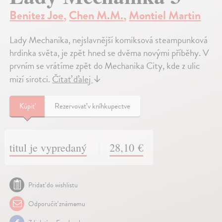
Benitez Joe
,
Chen M.M.
,
Montiel Martin
Lady Mechanika, nejslavnější komiksová steampunková
hrdinka světa, je zpět hned se dvěma novými příběhy. V
prvním se vrátíme zpět do Mechanika City, kde z ulic
mizí sirotci.
Čítať ďalej
↓
Kúpiť
Rezervovať v kníhkupectve
titul je vypredaný
28,10 €
Pridať do wishlistu
Odporučiť známemu