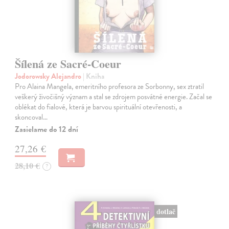
Šílená ze Sacré-Coeur
Jodorowsky Alejandro
| Kniha
Pro Alaina Mangela, emeritního profesora ze Sorbonny, sex ztratil
veškerý živočišný význam a stal se zdrojem posvátné energie. Začal se
oblékat do fialové, která je barvou spirituální otevřenosti, a
skoncoval…
Zasielame do 12 dní
27,26 €
28,10 €
?
dotlač