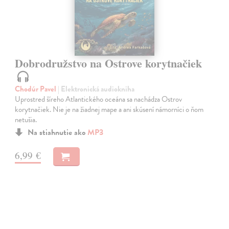
Dobrodružstvo na Ostrove korytnačiek
Chodúr Pavel
| Elektronická audiokniha
Uprostred šíreho Atlantického oceána sa nachádza Ostrov
korytnačiek. Nie je na žiadnej mape a ani skúsení námorníci o ňom
netušia.
Na stiahnutie ako
MP3
6,99 €