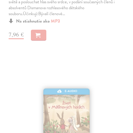
světě a poslouchat hlas svého srdce, v podání současných členů i
absolventů Dismanova rozhlasového dětského
souboru.Účinkují:Bývalí členové…
Na stiahnutie ako
MP3
7,96 €
E-AUDIO