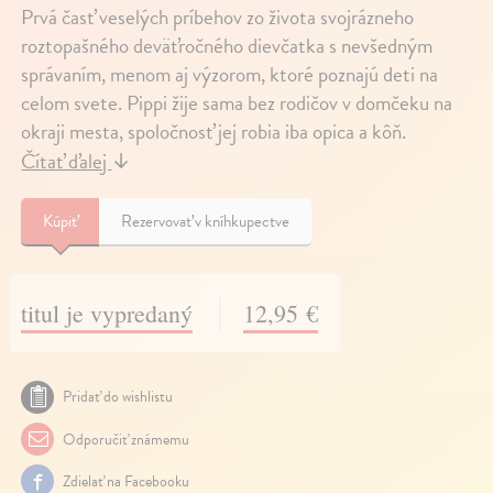
Prvá časť veselých príbehov zo života svojrázneho
roztopašného deväťročného dievčatka s nevšedným
správaním, menom aj výzorom, ktoré poznajú deti na
celom svete. Pippi žije sama bez rodičov v domčeku na
okraji mesta, spoločnosť jej robia iba opica a kôň.
Čítať ďalej
↓
Kúpiť
Rezervovať v kníhkupectve
titul je vypredaný
12,95 €
Pridať do wishlistu
Odporučiť známemu
Zdielať na Facebooku