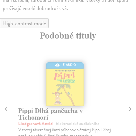
prežívajú veselé dobrodružstvá.
High-contrast mode
Podobné tituly
E-AUDIO
Pippi Dlhá pančucha v
Pi
Tichomorí
(
Lindgrenová Astrid
| Elektronická audiokniha
Li
V tretej záverečnej časti príbehov bláznivej Pippi Dlhej
Pok
pančuchy objaví Pippi špunka, zorganizuje v...
a j