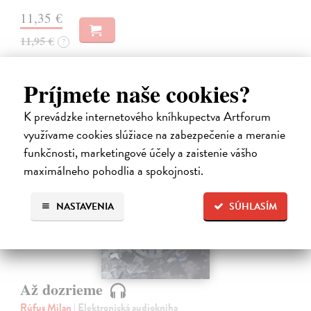
11,35 €
11,95 €
?
Príjmete naše cookies?
K prevádzke internetového kníhkupectva Artforum
využívame cookies slúžiace na zabezpečenie a meranie
funkčnosti, marketingové účely a zaistenie vášho
E-AUDIO
maximálneho pohodlia a spokojnosti.
novinka
NASTAVENIA
SÚHLASÍM
Až dozrieme
Rúfus Milan
| Elektronická audiokniha