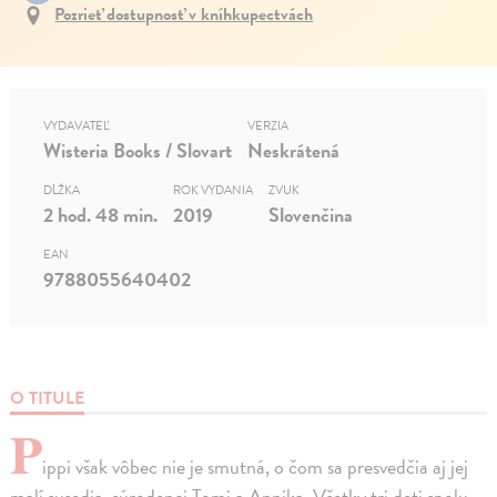
Pozrieť dostupnosť v kníhkupectvách
VYDAVATEĽ
VERZIA
Wisteria Books / Slovart
Neskrátená
DĹŽKA
ROK VYDANIA
ZVUK
2 hod. 48 min.
2019
Slovenčina
EAN
9788055640402
O TITULE
P
ippi však vôbec nie je smutná, o čom sa presvedčia aj jej
malí susedia, súrodenci Tomi a Annika. Všetky tri deti spolu