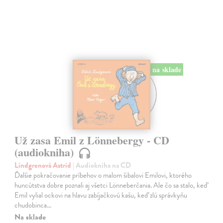
na sklade
Už zasa Emil z Lönnebergy - CD
(audiokniha)
Lindgrenová Astrid
| Audiokniha na CD
Ďalšie pokračovanie príbehov o malom šibalovi Emilovi, ktorého
huncútstva dobre poznali aj všetci Lönneberčania. Ale čo sa stalo, keď
Emil vylial ockovi na hlavu zabíjačkovú kašu, keď zlú správkyňu
chudobinca…
Na sklade