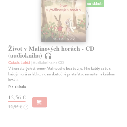
na sklade
Život v Malinových horách - CD
(audiokniha)
Cabala Lukáš
| Audiokniha na CD
V tieni starých stromov Malinového lesa to žije. Nie každý sa tu s
každým drží za labku, no na skutočné priateľstvo narazíte na každom
kroku.
Na sklade
12,56 €
12,95 €
?