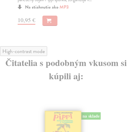
Na
Na stiahnutie ako
MP3
12
10,95 €
12
High-contrast mode
Čitatelia s podobným vkusom si
kúpili aj:
na sklade