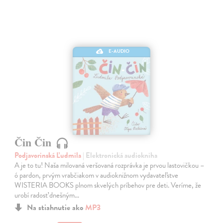
E-AUDIO
Čin Čin
Podjavorinská Ľudmila
| Elektronická audiokniha
A je to tu! Naša milovaná veršovaná rozprávka je prvou lastovičkou –
ó pardon, prvým vrabčiakom v audioknižnom vydavateľstve
WISTERIA BOOKS plnom skvelých príbehov pre deti. Veríme, že
urobí radosť dnešným…
Na stiahnutie ako
MP3