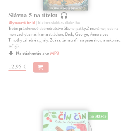
Slávna 5 na úteku
Blytonová Enid
| Elektronická audiokniha
Tretie prázdninové dobrodružstvo Slávnej päťky.Z neznámej lode na
mori zachytia naši kamaráti Julian, Dick, George, Anna a pes
Timothy záhadné signály. Zdá sa, že natrafili na pašerákov, a nakoniec
začujú…
Na stiahnutie ako
MP3
12,95 €
na sklade