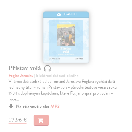
E-AUDIO
Přístav volá
Foglar Jaroslav
| Elektronická audiokniha
V rámci sběratelské edice románů Jaroslava Foglara vychází další
jedinečný titul – román Přístav volá v původní textové verzi z roku
1934 s doplněnými kapitolami, které Foglar připsal pro vydání v
roce…
Na stiahnutie ako
MP3
17,96 €