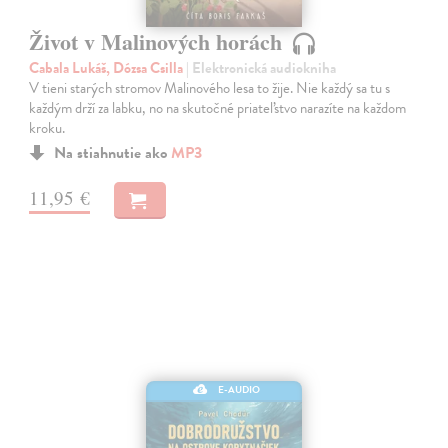
Život v Malinových horách
Cabala Lukáš, Dózsa Csilla
| Elektronická audiokniha
V tieni starých stromov Malinového lesa to žije. Nie každý sa tu s
každým drží za labku, no na skutočné priateľstvo narazíte na každom
kroku.
Na stiahnutie ako
MP3
11,95 €
E-AUDIO