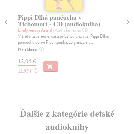
Pippi Dlhá pančucha v
Pi
Tichomorí - CD (audiokniha)
(
Lindgrenová Astrid
| Audiokniha na CD
Li
V tretej záverečnej časti príbehov bláznivej Pippi Dlhej
Pok
pančuchy objaví Pippi špunka, zorganizuje v...
a j
Na sklade
Na
?
12,04 €
12
12,95 €
12
?
Ďalšie z kategórie detské
audioknihy