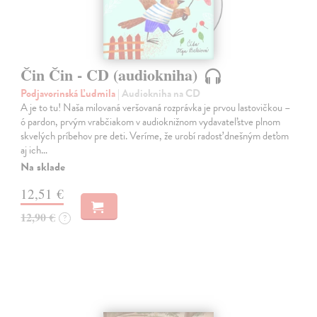
Čin Čin - CD (audiokniha)
Podjavorinská Ľudmila
| Audiokniha na CD
A je to tu! Naša milovaná veršovaná rozprávka je prvou lastovičkou –
ó pardon, prvým vrabčiakom v audioknižnom vydavateľstve plnom
skvelých príbehov pre deti. Veríme, že urobí radosť dnešným deťom
aj ich…
Na sklade
12,51 €
12,90 €
?