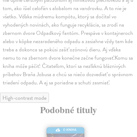
tom, ako išiel celofán s alobalom na vandrovku. A to nie je
všetko. Vďaka múdremu kompótu, ktorý sa dočítal vo
vyhodených novinách, ako funguje recyklácia, sa zrodí na
zbernom dvore Odpadkový fantóm. Prespáva v kontajneroch
alebo v kôpke nezaradeného odpadu a zasiahne vždy tam kde
treba a dokonca sa pokúsi zašiť ozónovú dieru. Aj vďaka
nemu to na zbernom dvore konečne začne fungovať.Komu sa
kniha môže páčiť: Čitateľom, ktorí sa nezľaknú bláznivých
príbehov Braňa Jobusa a chcú sa niečo dozvedieť o správnom
triedení odpadu. A aj sa poriadne a schuti zasmiať.
High-contrast mode
Podobné tituly
E-KNIHA