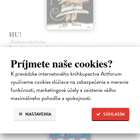
HU!
| Elektronická kniha
Poviedky – krátke príbehy pre deti a násťročných, ktoré sa
neodohrávajú niekde ďaleko, ale tu vedľa, možno len o ulicu ďalej.
Príjmete naše cookies?
Zobrazujú svet plný fantázie, humoru, snov, túžby po šťastí i
problémy, ktoré…
K prevádzke internetového kníhkupectva Artforum
Na stiahnutie ako
PDF
využívame cookies slúžiace na zabezpečenie a meranie
3,20 €
funkčnosti, marketingové účely a zaistenie vášho
maximálneho pohodlia a spokojnosti.
NASTAVENIA
SÚHLASÍM
E-KNIHA