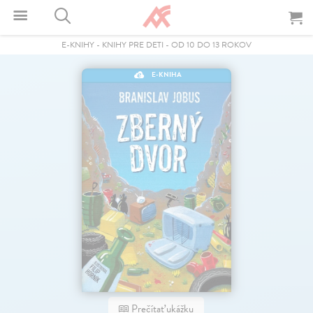
E-KNIHY
-
KNIHY PRE DETI
-
OD 10 DO 13 ROKOV
E-KNIHA
Prečítať ukážku