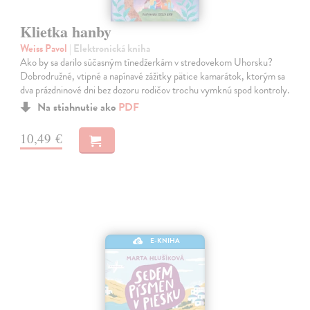
Klietka hanby
Weiss Pavol
| Elektronická kniha
Ako by sa darilo súčasným tínedžerkám v stredovekom Uhorsku?
Dobrodružné, vtipné a napínavé zážitky pätice kamarátok, ktorým sa
dva prázdninové dni bez dozoru rodičov trochu vymknú spod kontroly.
Na stiahnutie ako
PDF
10,49 €
E-KNIHA