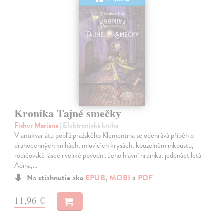
Kronika Tajné smečky
Fisher Mariana
| Elektronická kniha
V antikvariátu poblíž pražského Klementina se odehrává příběh o
drahocenných knihách, mluvících krysách, kouzelném inkoustu,
rodičovské lásce i veliké povodni. Jeho hlavní hrdinka, jedenáctiletá
Adina,…
Na stiahnutie ako
EPUB
,
MOBI
a
PDF
11,96 €