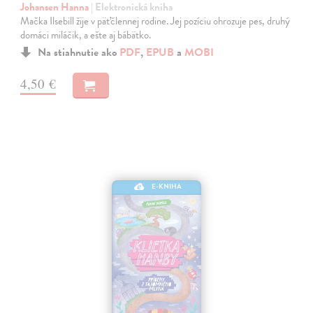
Johansen Hanna
| Elektronická kniha
Mačka Ilsebill žije v päťčlennej rodine. Jej pozíciu ohrozuje pes, druhý
domáci miláčik, a ešte aj bábätko.
Na stiahnutie ako
PDF
,
EPUB
a
MOBI
4,50 €
E-KNIHA