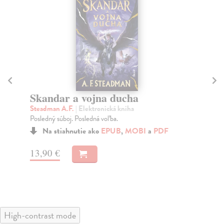
Skandar a vojna ducha
K
Steadman A.F.
| Elektronická kniha
Ga
Posledný súboj. Posledná voľba.
Čo 
dve
Na stiahnutie ako
EPUB
,
MOBI
a
PDF
13,90 €
10
High-contrast mode