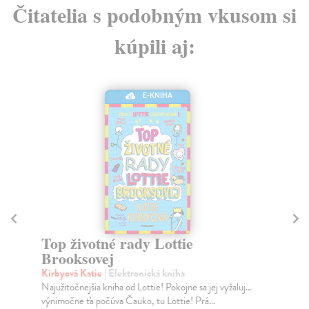
Čitatelia s podobným vkusom si
kúpili aj:
E-KNIHA
Top životné rady Lottie
St
Brooksovej
B
Kirbyová Katie
| Elektronická kniha
Ki
Najužitočnejšia kniha od Lottie! Pokojne sa jej vyžaluj...
Mor
výnimočne ťa počúva Čauko, tu Lottie! Prá...
via