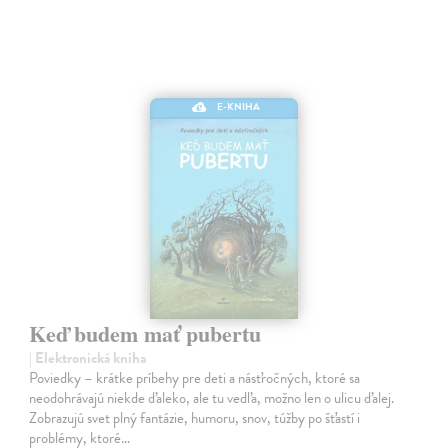
E-KNIHA
Keď budem mať pubertu
| Elektronická kniha
Poviedky – krátke príbehy pre deti a násťročných, ktoré sa
neodohrávajú niekde ďaleko, ale tu vedľa, možno len o ulicu ďalej.
Zobrazujú svet plný fantázie, humoru, snov, túžby po šťastí i
problémy, ktoré…