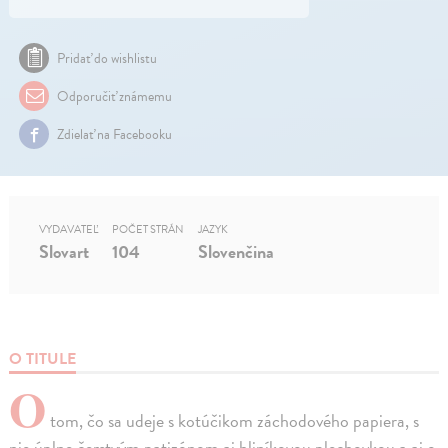
Pridať do wishlistu
Odporučiť známemu
Zdielať na Facebooku
VYDAVATEĽ
POČET STRÁN
JAZYK
Slovart
104
Slovenčina
O TITULE
O
tom, čo sa udeje s kotúčikom záchodového papiera, s
nie úplne čerstvým patizónom aj hliníkovou plechovkou a aj o