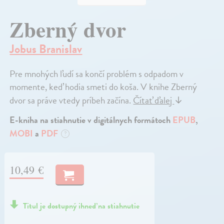
Zberný dvor
Jobus Branislav
Pre mnohých ľudí sa končí problém s odpadom v
momente, keď hodia smeti do koša. V knihe Zberný
dvor sa práve vtedy príbeh začína.
Čítať ďalej
↓
E-kniha na stiahnutie v digitálnych formátoch
EPUB
,
MOBI
a
PDF
?
10,49 €
Titul je dostupný ihneď na stiahnutie