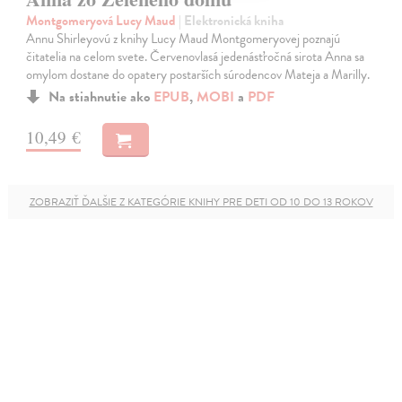
Montgomeryová Lucy Maud
| Elektronická kniha
Annu Shirleyovú z knihy Lucy Maud Montgomeryovej poznajú
čitatelia na celom svete. Červenovlasá jedenásťročná sirota Anna sa
omylom dostane do opatery postarších súrodencov Mateja a Marilly.
Na stiahnutie ako
EPUB
,
MOBI
a
PDF
10,49 €
ZOBRAZIŤ ĎALŠIE Z KATEGÓRIE KNIHY PRE DETI OD 10 DO 13 ROKOV