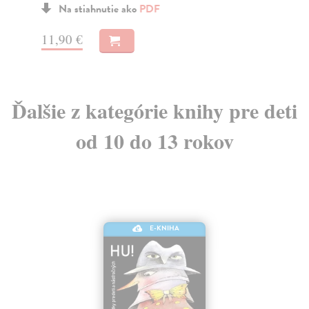
Na stiahnutie ako
PDF
11,90 €
9,
Ďalšie z kategórie knihy pre deti
od 10 do 13 rokov
E-KNIHA