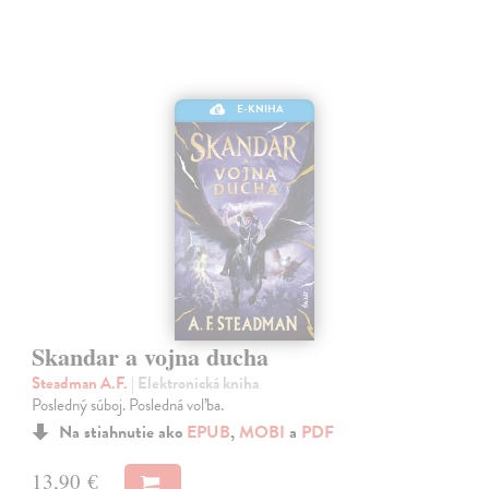
E-KNIHA
Skandar a vojna ducha
Steadman A.F.
| Elektronická kniha
Posledný súboj. Posledná voľba.
Na stiahnutie ako
EPUB
,
MOBI
a
PDF
13,90 €