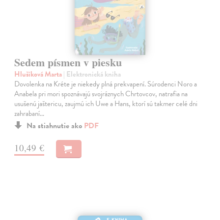
Sedem písmen v piesku
Hlušíková Marta
| Elektronická kniha
Dovolenka na Kréte je niekedy plná prekvapení. Súrodenci Noro a
Anabela pri mori spoznávajú svojráznych Chrtovcov, natrafia na
usušenú jaštericu, zaujmú ich Uwe a Hans, ktorí sú takmer celé dni
zahrabaní…
Na stiahnutie ako
PDF
10,49 €
E-KNIHA