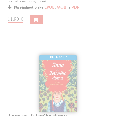
normálny maturitný ročník.
Na stiahnutie ako
EPUB
,
MOBI
a
PDF
11,90 €
E-KNIHA
Anna zo Zeleného domu