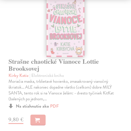
Strašne chaotické Vianoce Lottie
Brooksovej
Kirby Katie
| Elektronická kniha
Moriačia maska, trblietavé hovienko, zmasakrovaný vianočný
škriatok... ALE nakoniec dopadne všetko (celkom) dobre MILÝ
SANTA, tento rok si na Vianoce želám: - dvesto tyčiniek KitKat
(balených po jednom,…
Na stiahnutie ako
PDF
9,80 €