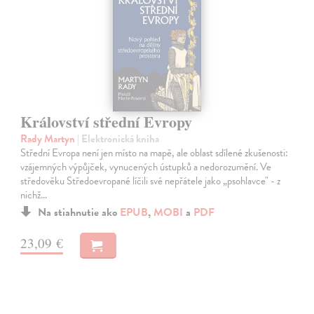
Království střední Evropy
Rady Martyn
| Elektronická kniha
Střední Evropa není jen místo na mapě, ale oblast sdílené zkušenosti:
vzájemných výpůjček, vynucených ústupků a nedorozumění. Ve
středověku Středoevropané líčili své nepřátele jako „psohlavce" - z
nichž…
Na stiahnutie ako
EPUB
,
MOBI
a
PDF
23,09 €