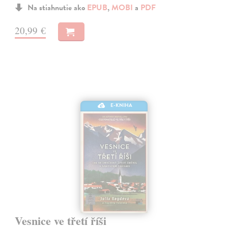
Na stiahnutie ako
EPUB
,
MOBI
a
PDF
20,99 €
E-KNIHA
Vesnice ve třetí říši