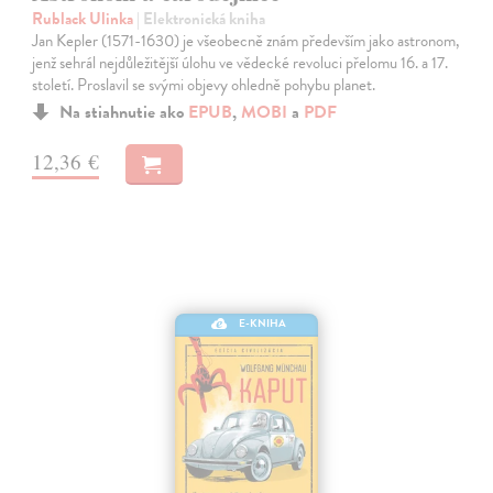
Rublack Ulinka
| Elektronická kniha
Jan Kepler (1571-1630) je všeobecně znám především jako astronom,
jenž sehrál nejdůležitější úlohu ve vědecké revoluci přelomu 16. a 17.
století. Proslavil se svými objevy ohledně pohybu planet.
Na stiahnutie ako
EPUB
,
MOBI
a
PDF
12,36 €
E-KNIHA