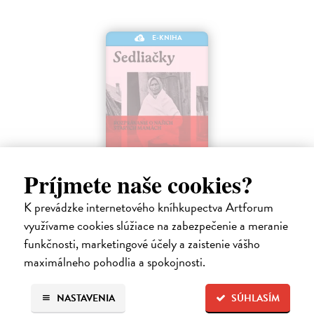
E-KNIHA
Príjmete naše cookies?
Sedliačky
K prevádzke internetového kníhkupectva Artforum
Kuciel-Frydryszak Joanna
| Elektronická kniha
využívame cookies slúžiace na zabezpečenie a meranie
„Neplač, dieťa moje. Každá žena je otrokyňa, tak ani ty nebudeš
vyvolená,“ hovorí babka svojej mladej vnučke.
funkčnosti, marketingové účely a zaistenie vášho
Na stiahnutie ako
EPUB
,
MOBI
a
PDF
maximálneho pohodlia a spokojnosti.
17,50 €
NASTAVENIA
SÚHLASÍM