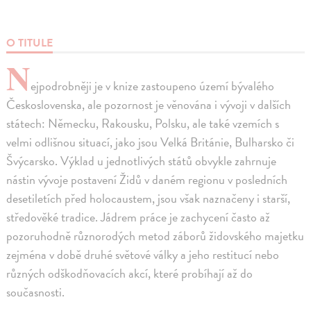
O TITULE
N
ejpodrobněji je v knize zastoupeno území bývalého
Československa, ale pozornost je věnována i vývoji v dalších
státech: Německu, Rakousku, Polsku, ale také vzemích s
velmi odlišnou situací, jako jsou Velká Británie, Bulharsko či
Švýcarsko. Výklad u jednotlivých států obvykle zahrnuje
nástin vývoje postavení Židů v daném regionu v posledních
desetiletích před holocaustem, jsou však naznačeny i starší,
středověké tradice. Jádrem práce je zachycení často až
pozoruhodně různorodých metod záborů židovského majetku
zejména v době druhé světové války a jeho restitucí nebo
různých odškodňovacích akcí, které probíhají až do
současnosti.