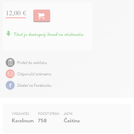
12,00 €
Titul je dostupný ihneď na stiahnutie
Pridať do wishlistu
Odporučiť známemu
Zdielať na Facebooku
VYDAVATEĽ
POČET STRÁN
JAZYK
Karolinum
758
Čeština