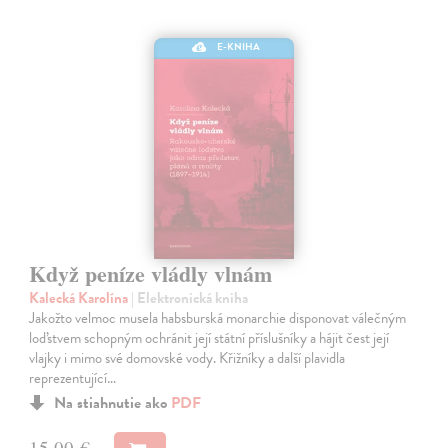
E-KNIHA
Když peníze vládly vlnám
Kalecká Karolína
| Elektronická kniha
Jakožto velmoc musela habsburská monarchie disponovat válečným
loďstvem schopným ochránit její státní příslušníky a hájit čest její
vlajky i mimo své domovské vody. Křižníky a další plavidla
reprezentující…
Na stiahnutie ako
PDF
15,00 €