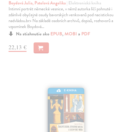
Boydová Julia, Patelová Angelika
| Elektronická kniha
Intimní portrét německé vesnice, v němž autorka líčí pohnuté i
zdánlivě obyčejné osudy bavorských venkovanů pod nacistickou
nadvládou.br> Na základě osobních archivů, dopisů, rozhovorů a
vzpomínek Boydová…
Na stiahnutie ako
EPUB
,
MOBI
a
PDF
22,13 €
E-KNIHA