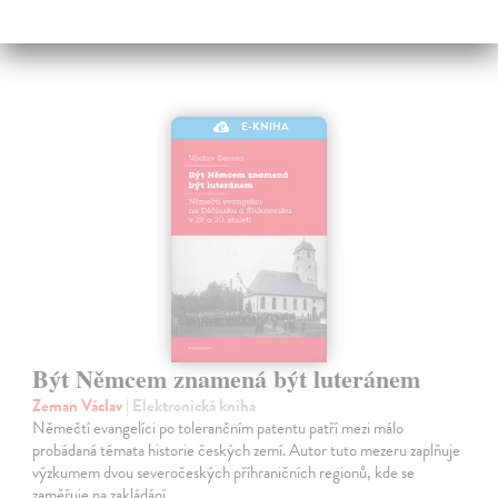
E-KNIHA
Být Němcem znamená být luteránem
Zeman Václav
| Elektronická kniha
Němečtí evangelíci po tolerančním patentu patří mezi málo
probádaná témata historie českých zemí. Autor tuto mezeru zaplňuje
výzkumem dvou severočeských příhraničních regionů, kde se
zaměřuje na zakládání…