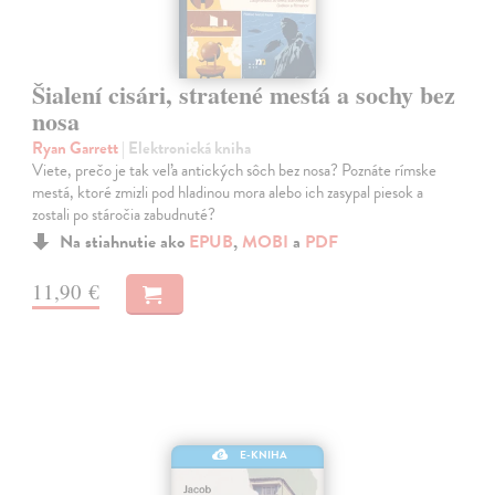
Šialení cisári, stratené mestá a sochy bez
nosa
Ryan Garrett
| Elektronická kniha
Viete, prečo je tak veľa antických sôch bez nosa? Poznáte rímske
mestá, ktoré zmizli pod hladinou mora alebo ich zasypal piesok a
zostali po stáročia zabudnuté?
Na stiahnutie ako
EPUB
,
MOBI
a
PDF
11,90 €
E-KNIHA