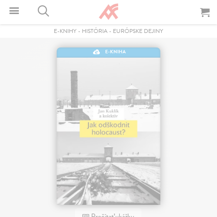
E-KNIHY
-
HISTÓRIA
-
EURÓPSKE DEJINY
E-KNIHA
Prečítať ukážku