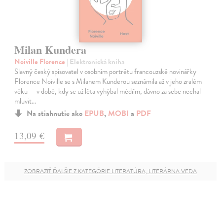
Milan Kundera
Noiville Florence
| Elektronická kniha
Slavný český spisovatel v osobním portrétu francouzské novinářky
Florence Noiville se s Milanem Kunderou seznámila až v jeho zralém
věku — v době, kdy se už léta vyhýbal médiím, dávno za sebe nechal
mluvit…
Na stiahnutie ako
EPUB
,
MOBI
a
PDF
13,09 €
ZOBRAZIŤ ĎALŠIE Z KATEGÓRIE LITERATÚRA, LITERÁRNA VEDA