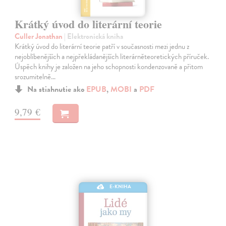
Krátký úvod do literární teorie
Culler Jonathan
| Elektronická kniha
Krátký úvod do literární teorie patří v současnosti mezi jednu z
nejoblíbenějších a nejpřekládanějších literárněteoretických příruček.
Úspěch knihy je založen na jeho schopnosti kondenzovaně a přitom
srozumitelně…
Na stiahnutie ako
EPUB
,
MOBI
a
PDF
9,79 €
E-KNIHA