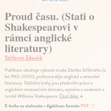
Prečítať ukážku
Proud času. (Stati o
Shakespearovi v
rámci anglické
literatury)
Stříbrný Zdeněk
Publikace obsahuje vybrané studie Zdeňka Stříbrného (z
let 1965-2000), profesora dějin anglické a americké
literatury. Těžištěm knihy jsou především práce o
anglickém renesančním dramatu, zejména o osobnosti a
tvorbě Williama Shakespeara.
Čítať ďalej
↓
E-kniha na stiahnutie v digitálnom formáte
PDF
?