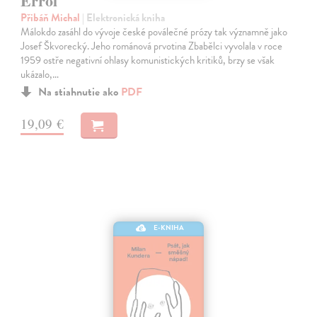
Errol
Přibáň Michal
| Elektronická kniha
Málokdo zasáhl do vývoje české poválečné prózy tak významně jako
Josef Škvorecký. Jeho románová prvotina Zbabělci vyvolala v roce
1959 ostře negativní ohlasy komunistických kritiků, brzy se však
ukázalo,…
Na stiahnutie ako
PDF
19,09 €
E-KNIHA