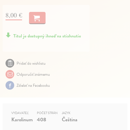
8,00 €
Titul je dostupný ihneď na stiahnutie
Pridať do wishlistu
Odporučiť známemu
Zdielať na Facebooku
VYDAVATEĽ
POČET STRÁN
JAZYK
Karolinum
408
Čeština