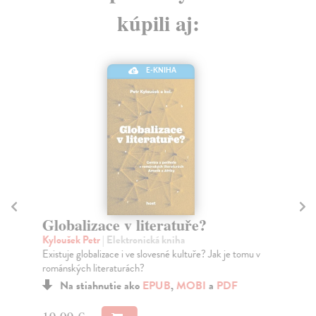
kúpili aj:
E-KNIHA
Globalizace v literatuře?
Re
Kyloušek Petr
| Elektronická kniha
Wei
Existuje globalizace i ve slovesné kultuře? Jak je tomu v
Prv
románských literaturách?
od 
Na stiahnutie ako
EPUB
,
MOBI
a
PDF