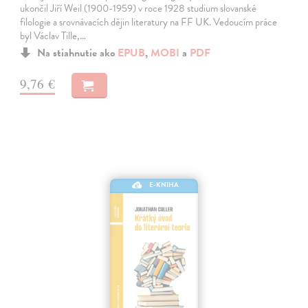
ukončil Jiří Weil (1900-1959) v roce 1928 studium slovanské
filologie a srovnávacích dějin literatury na FF UK. Vedoucím práce
byl Václav Tille,…
Na stiahnutie ako
EPUB
,
MOBI
a
PDF
9,76 €
E-KNIHA