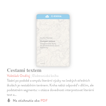
E-KNIHA
Cestami textem
Voktíšek Ondřej
| Elektronická kniha
Tázání po podobě a smyslu literární výuky na českých středních
školách je nestabilním terénem. Kniha nabízí odpověď v dílčím, ale
podstatném segmentu: v otázce dovednosti interpretovat literární
text a…
Na stiahnutie ako
PDF