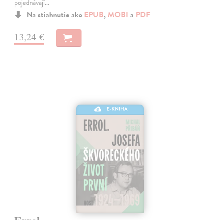
pojednávají…
Na stiahnutie ako
EPUB
,
MOBI
a
PDF
13,24 €
E-KNIHA