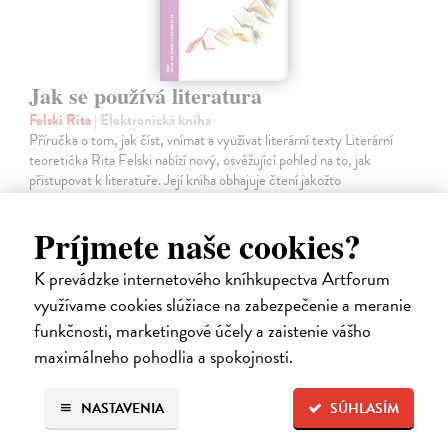
Jak se používá literatura
Felski Rita
| Elektronická kniha
Příručka o tom, jak číst, vnímat a využívat literární texty Literární
teoretička Rita Felski nabízí nový, osvěžující pohled na to, jak
přistupovat k literatuře. Její kniha obhajuje čtení jakožto
nezastupitelnou…
Na stiahnutie ako
PDF
Príjmete naše cookies?
11,09 €
K prevádzke internetového kníhkupectva Artforum
využívame cookies slúžiace na zabezpečenie a meranie
funkčnosti, marketingové účely a zaistenie vášho
maximálneho pohodlia a spokojnosti.
NASTAVENIA
SÚHLASÍM
E-KNIHA