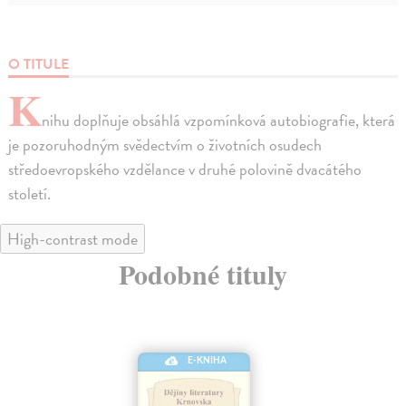
O TITULE
K
nihu doplňuje obsáhlá vzpomínková autobiografie, která
je pozoruhodným svědectvím o životních osudech
středoevropského vzdělance v druhé polovině dvacátého
století.
High-contrast mode
Podobné tituly
E-KNIHA