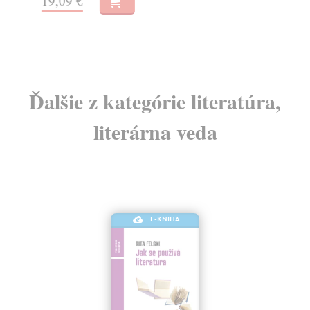
19,09 €
16
Ďalšie z kategórie literatúra,
literárna veda
E-KNIHA