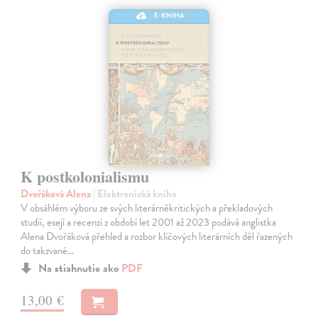
E-KNIHA
K postkolonialismu
Dvořáková Alena
| Elektronická kniha
V obsáhlém výboru ze svých literárněkritických a překladových
studií, esejí a recenzí z období let 2001 až 2023 podává anglistka
Alena Dvořáková přehled a rozbor klíčových literárních děl řazených
do takzvané…
Na stiahnutie ako
PDF
13,00 €