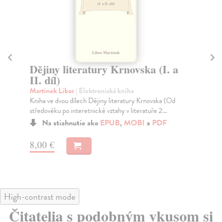
Dějiny literatury Krnovska (I. a
Ka
II. díl)
če
Martinek Libor
| Elektronická kniha
| E
Kniha ve dvou dílech Dějiny literatury Krnovska (Od
Prv
středověku po interetnické vztahy v literatuře 2...
fra
sva
Na stiahnutie ako
EPUB
,
MOBI
a
PDF
8,00 €
9,
High-contrast mode
Čitatelia s podobným vkusom si