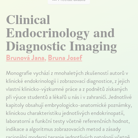
Clinical
Endocrinology and
Diagnostic Imaging
Brunová Jana
,
Bruna Josef
Monografie vychází z mnohaletých zkušeností autorů v
klinické endokrinologii i zobrazovací diagnostice, z jejich
vlastní klinicko-výzkumné práce a z podnětů získaných
při výuce studentů a lékařů u nás i v zahraničí. Jednotlivé
kapitoly obsahují embryologicko-anatomické poznámky,
klinickou charakteristiku jednotlivých endokrinopatií,
laboratorní a funkční testy včetně referenčních hodnot,
indikace a algoritmus zobrazovacích metod a zásady
racionální moderní terapie jednotlivých patologií včetně