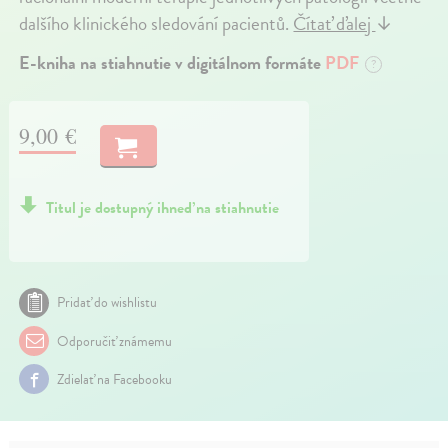
dalšího klinického sledování pacientů.
Čítať ďalej
↓
E-kniha na stiahnutie v digitálnom formáte
PDF
?
9,00 €
Titul je dostupný ihneď na stiahnutie
Pridať do wishlistu
Odporučiť známemu
Zdielať na Facebooku