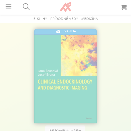
E-KNIHY
-
PRÍRODNÉ VEDY
-
MEDICÍNA
E-KNIHA
Prečítať ukážku