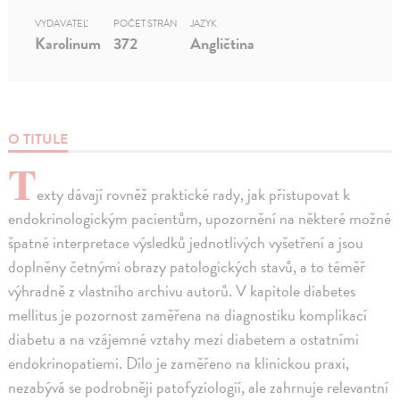
VYDAVATEĽ
POČET STRÁN
JAZYK
Karolinum
372
Angličtina
O TITULE
T
exty dávají rovněž praktické rady, jak přistupovat k
endokrinologickým pacientům, upozornění na některé možné
špatné interpretace výsledků jednotlivých vyšetření a jsou
doplněny četnými obrazy patologických stavů, a to téměř
výhradně z vlastního archivu autorů. V kapitole diabetes
mellitus je pozornost zaměřena na diagnostiku komplikací
diabetu a na vzájemné vztahy mezi diabetem a ostatními
endokrinopatiemi. Dílo je zaměřeno na klinickou praxi,
nezabývá se podrobněji patofyziologií, ale zahrnuje relevantní