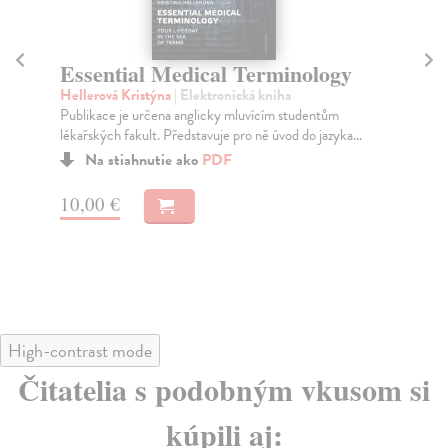
ogy
Challenges of mass methanol
poisoning outbreaks
tům
Zacharov Sergej
| Elektronická kniha
zyka...
Tato monografie shrnuje poučení z české hromadné
otravy metanolem se 137 případy a více než 50 úmrtí...
Na stiahnutie ako
PDF
10,00 €
High-contrast mode
Čitatelia s podobným vkusom si
kúpili aj: