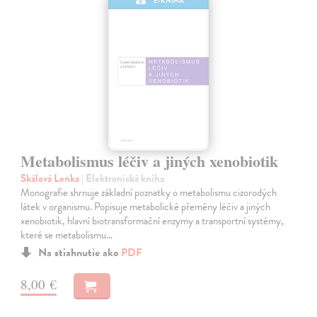
E-KNIHA
Metabolismus léčiv a jiných xenobiotik
Skálová Lenka
| Elektronická kniha
Monografie shrnuje základní poznatky o metabolismu cizorodých
látek v organismu. Popisuje metabolické přeměny léčiv a jiných
xenobiotik, hlavní biotransformační enzymy a transportní systémy,
které se metabolismu…
Na stiahnutie ako
PDF
8,00 €