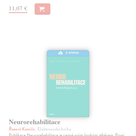
11,07 €
E-KNIHA
Neurorehabilitace
Řasová Kamila
| Elektronická kniha
Publikace Neurorehabilitace je cenná svým širokým záběrem. První