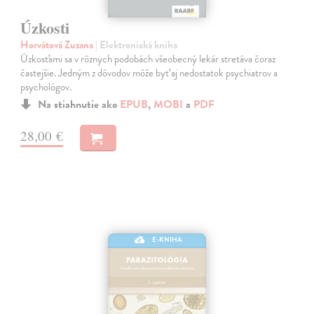
Úzkosti
Horvátová Zuzana
| Elektronická kniha
Úzkosťami sa v rôznych podobách všeobecný lekár stretáva čoraz
častejšie. Jedným z dôvodov môže byť aj nedostatok psychiatrov a
psychológov.
Na stiahnutie ako
EPUB
,
MOBI
a
PDF
28,00 €
E-KNIHA