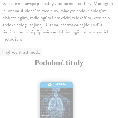
vybrané nejnovější poznatky z odborné literatury. Monografie
je určena studentům medicíny, mladým endokrinologům,
diabetologům, radiologům i praktickým lékařům, kteří se o
endokrinologii zajímají. Cenné informace najdou v díle i
lékaři v atestační přípravě v endokrinologii a zobrazovacích
metodách.
High-contrast mode
Podobné tituly
E-KNIHA