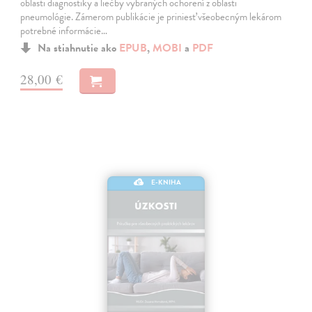
oblasti diagnostiky a liečby vybraných ochorení z oblasti
pneumológie. Zámerom publikácie je priniesť všeobecným lekárom
potrebné informácie…
Na stiahnutie ako
EPUB
,
MOBI
a
PDF
28,00 €
E-KNIHA