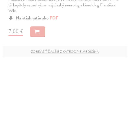
tři kapitoly sepsal významný český neurolog a kineziolog František
Véle.
Na stiahnutie ako
PDF
7,00 €
ZOBRAZIŤ ĎALŠIE Z KATEGÓRIE MEDICÍNA