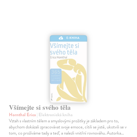
E-KNIHA
Všímejte si svého těla
Hornthal Erica
| Elektronická kniha
Vztah s vlastním tělem a smyslovými prožitky je základem pro to,
abychom dokázali zpracovávat svoje emoce, cítili se jistě, ukotvili se v
tom, co prožíváme tady a teď, a nalezli vnitřní rovnováhu. Autorka…