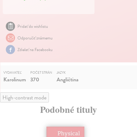
Pridať do wishlistu
Odporučiť známemu
Zdielať na Facebooku
VYDAVATEĽ
POČET STRÁN
JAZYK
Karolinum
370
Angličtina
High-contrast mode
Podobné tituly