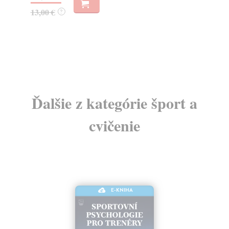
13,00 €
?
7,
Ďalšie z kategórie šport a
cvičenie
E-KNIHA