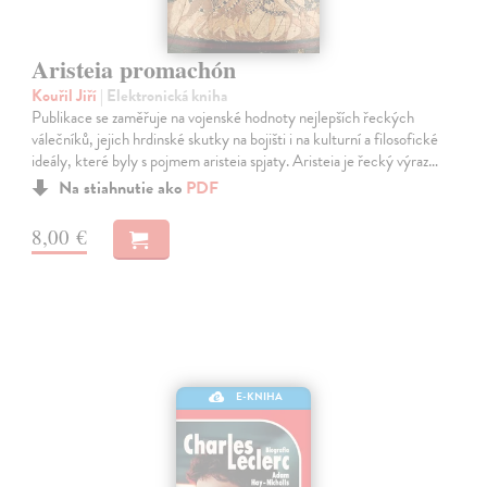
Aristeia promachón
Kouřil Jiří
| Elektronická kniha
Publikace se zaměřuje na vojenské hodnoty nejlepších řeckých
válečníků, jejich hrdinské skutky na bojišti i na kulturní a filosofické
ideály, které byly s pojmem aristeia spjaty. Aristeia je řecký výraz…
Na stiahnutie ako
PDF
8,00 €
E-KNIHA