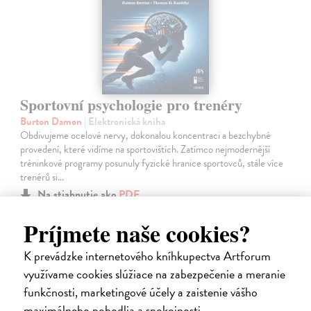
Sportovní psychologie pro trenéry
Burton Damon
| Elektronická kniha
Obdivujeme ocelové nervy, dokonalou koncentraci a bezchybné
provedení, které vidíme na sportovištích. Zatímco nejmodernější
tréninkové programy posunuly fyzické hranice sportovců, stále více
trenérů si…
Na stiahnutie ako
PDF
Príjmete naše cookies?
21,29 €
K prevádzke internetového kníhkupectva Artforum
využívame cookies slúžiace na zabezpečenie a meranie
funkčnosti, marketingové účely a zaistenie vášho
maximálneho pohodlia a spokojnosti.