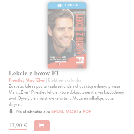
E-KNIHA
Lekcie z boxov F1
Priestley Marc 'Elvis'
| Elektronická kniha
Zo sveta, kde sa počíta každá sekunda a chyba stojí milióny, prináša
Marc „Elvis“ Priestley lekcie, ktoré dokážu zmeniť aj váš každodenný
život. Bývalý člen majstrovského tímu McLaren odhaľuje, čo sa
skrýva…
Na stiahnutie ako
EPUB
,
MOBI
a
PDF
13,90 €