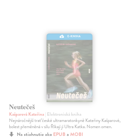
E-KNIHA
Neutečeš
Kašparová Kateřina
| Elektronická kniha
Nejnáročnější trať české ultramaratonkyně Kateřiny Kašparové,
bolest přeměněná v sílu Říkají jí Ultra Katka. Nomen omen.
Na stiahnutie ako
EPUB
a
MOBI