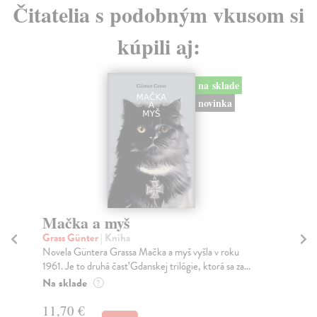
Čitatelia s podobným vkusom si
kúpili aj:
na sklade
novinka
Mačka a myš
Grass Günter
| Kniha
C
Novela Güntera Grassa Mačka a myš vyšla v roku
a
1961. Je to druhá časť Gdanskej trilógie, ktorá sa za...
Tep
Na sklade
?
Thi
the
11,70 €