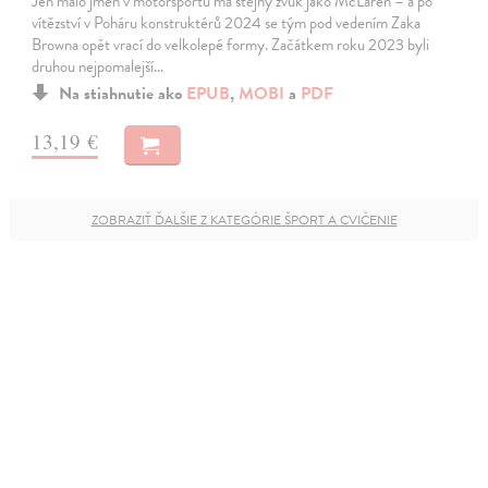
Jen málo jmen v motorsportu má stejný zvuk jako McLaren – a po
vítězství v Poháru konstruktérů 2024 se tým pod vedením Zaka
Browna opět vrací do velkolepé formy. Začátkem roku 2023 byli
druhou nejpomalejší…
Na stiahnutie ako
EPUB
,
MOBI
a
PDF
13,19 €
ZOBRAZIŤ ĎALŠIE Z KATEGÓRIE ŠPORT A CVIČENIE