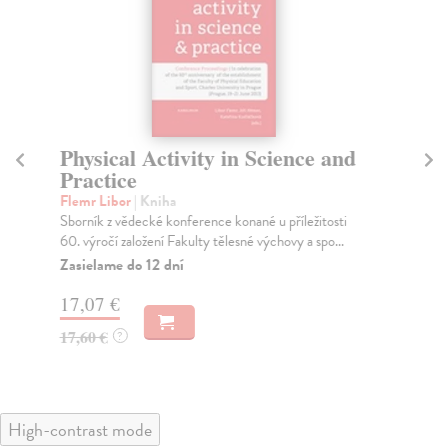
Physical Activity in Science and
S
Practice
M
Flemr Libor
| Kniha
Tur
Sborník z vědecké konference konané u příležitosti
Thi
60. výročí založení Fakulty tělesné výchovy a spo...
Cze
Zasielame do 12 dní
Za
17,07 €
17
17,60 €
17
?
High-contrast mode