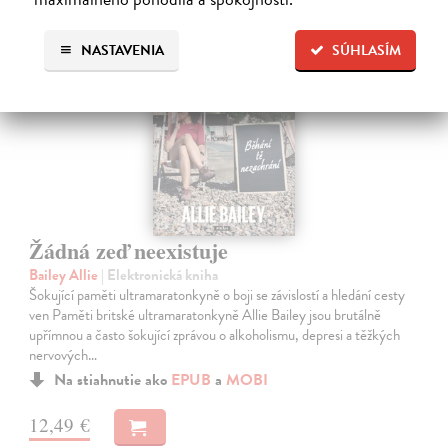
E-KNIHA
NASTAVENIA
SÚHLASÍM
Žádná zeď neexistuje
Bailey Allie
| Elektronická kniha
Šokující paměti ultramaratonkyně o boji se závislostí a hledání cesty
ven Paměti britské ultramaratonkyně Allie Bailey jsou brutálně
upřímnou a často šokující zprávou o alkoholismu, depresi a těžkých
nervových…
Na stiahnutie ako
EPUB
a
MOBI
12,49 €