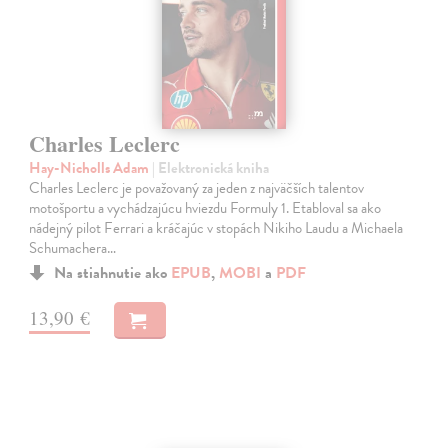
Charles Leclerc
Hay-Nicholls Adam
| Elektronická kniha
Charles Leclerc je považovaný za jeden z najväčších talentov
motošportu a vychádzajúcu hviezdu Formuly 1. Etabloval sa ako
nádejný pilot Ferrari a kráčajúc v stopách Nikiho Laudu a Michaela
Schumachera…
Na stiahnutie ako
EPUB
,
MOBI
a
PDF
13,90 €