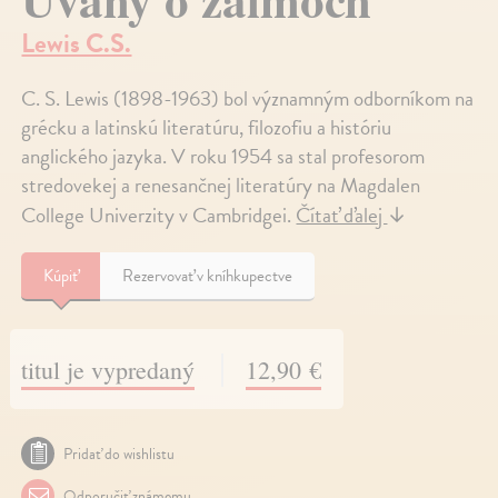
Lewis C.S.
C. S. Lewis (1898-1963) bol významným odborníkom na
grécku a latinskú literatúru, filozofiu a históriu
anglického jazyka. V roku 1954 sa stal profesorom
stredovekej a renesančnej literatúry na Magdalen
College Univerzity v Cambridgei.
Čítať ďalej
↓
Kúpiť
Rezervovať v kníhkupectve
titul je vypredaný
12,90 €
Pridať do wishlistu
Odporučiť známemu