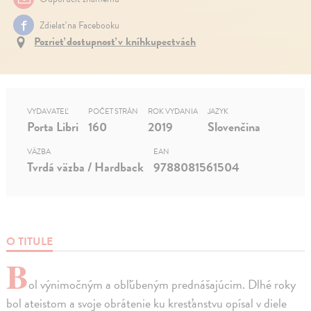
Zdielať na Facebooku
Pozrieť dostupnosť v kníhkupectvách
VYDAVATEĽ
POČET STRÁN
ROK VYDANIA
JAZYK
Porta Libri
160
2019
Slovenčina
VÄZBA
EAN
Tvrdá väzba / Hardback
9788081561504
O TITULE
B
ol výnimočným a obľúbeným prednášajúcim. Dlhé roky
bol ateistom a svoje obrátenie ku kresťanstvu opísal v diele