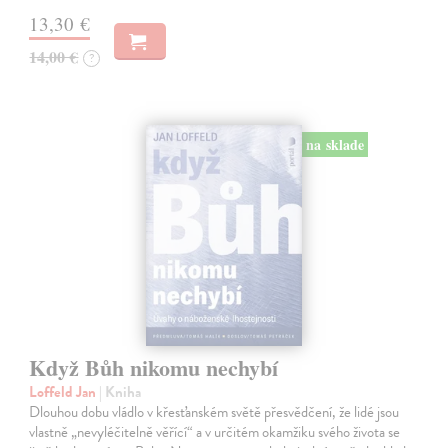
13,30 €
14,00 €
?
na sklade
Když Bůh nikomu nechybí
Loffeld Jan
| Kniha
Dlouhou dobu vládlo v křesťanském světě přesvědčení, že lidé jsou
vlastně „nevyléčitelně věřící“ a v určitém okamžiku svého života se