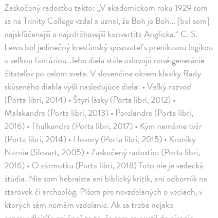
Zaskočený radosťou takto: „V akademickom roku 1929 som
sa na Trinity College vzdal a uznal, že Boh je Boh... [bol som]
najskľúčenejší a najzdráhavejší konvertita Anglicka.“ C. S.
Lewis bol jedinečný kresťanský spisovateľ s prenikavou logikou
a veľkou fantáziou. Jeho diela stále oslovujú nové generácie
čitateľov po celom svete. V slovenčine okrem klasiky Rady
skúseného diabla vyšli nasledujúce diela: • Veľký rozvod
(Porta libri, 2014) • Štyri lásky (Porta libri, 2012) •
Malakandra (Porta libri, 2013) • Perelandra (Porta libri,
2016) • Thulkandra (Porta libri, 2017) • Kým nemáme tvár
(Porta libri, 2014) • Hovory (Porta libri, 2015) • Kroniky
Narnie (Slovart, 2005) • Zaskočený radosťou (Porta libri,
2016) • O zármutku (Porta libri, 2018) Toto nie je vedecká
štúdia. Nie som hebraista ani biblický kritik, ani odborník na
starovek či archeológ. Píšem pre nevzdelaných o veciach, v
ktorých sám nemám vzdelanie. Ak sa treba nejako
ospravedlniť (a asi áno) za to, že som sa pustil do písania