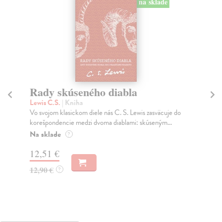
na sklade
Rady skúseného diabla
H
kr
Lewis C.S.
| Kniha
Vo svojom klasickom diele nás C. S. Lewis zasväcuje do
Le
korešpondencie medzi dvoma diablami: skúseným...
Poč
BBC
Na sklade
?
Na
12,51 €
14
12,90 €
?
14