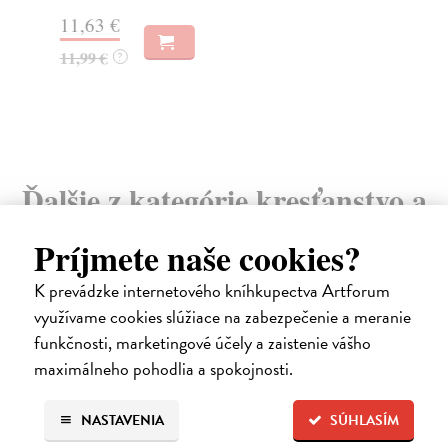
11,63 €
11,99 €
?
10
Ďalšie z kategórie kresťanstvo a
judaizmus
Príjmete naše cookies?
K prevádzke internetového kníhkupectva Artforum
využívame cookies slúžiace na zabezpečenie a meranie
funkčnosti, marketingové účely a zaistenie vášho
maximálneho pohodlia a spokojnosti.
NASTAVENIA
SÚHLASÍM