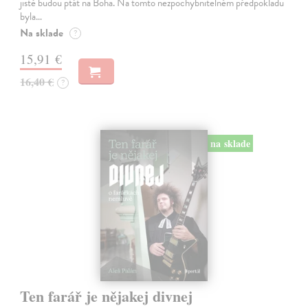
jistě budou ptát na Boha. Na tomto nezpochybnitelném předpokladu
byla…
Na sklade
?
15,91 €
16,40 €
?
na sklade
Ten farář je nějakej divnej