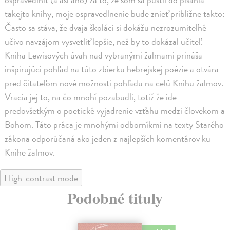
takejto knihy, moje ospravedlnenie bude znieť približne takto:
Často sa stáva, že dvaja školáci si dokážu nezrozumiteľné
učivo navzájom vysvetliť lepšie, než by to dokázal učiteľ.
Kniha Lewisových úvah nad vybranými žalmami prináša
inšpirujúci pohľad na túto zbierku hebrejskej poézie a otvára
pred čitateľom nové možnosti pohľadu na celú Knihu žalmov.
Vracia jej to, na čo mnohí pozabudli, totiž že ide
predovšetkým o poetické vyjadrenie vzťahu medzi človekom a
Bohom. Táto práca je mnohými odborníkmi na texty Starého
zákona odporúčaná ako jeden z najlepších komentárov ku
Knihe žalmov.
High-contrast mode
Podobné tituly