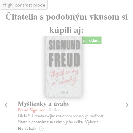
High-contrast mode
Čitatelia s podobným vkusom si
kúpili aj:
na sklade
Myšlienky a úvahy
Freud Sigmund
| Kniha
F
Dielo S. Freuda svojím rozsahom presahuje možnosti
Par
čitateľa oboznámiť sa s ním v jeho celku. Výber z...
Pre
Na sklade
?
sna