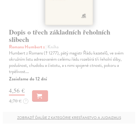
Dopis o třech základních řeholních
slibech
Romans Humbert z
| Kniha
Humbert z Romans († 1277), pátý magistr Řádu kazatelů, ve svém
okružním listu adresovaném celému řádu rozebírá tři řeholní sliby,
poslušnost, chudobu a čistotu, a s nimi spojené ctnosti, pokoru a
trpělivost.…
Zasielame do 12 dní
4,56 €
4,70 €
?
ZOBRAZIŤ ĎALŠIE Z KATEGÓRIE KRESŤANSTVO A JUDAIZMUS