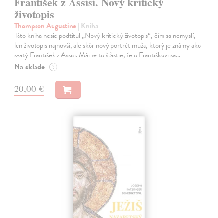
František z Assisi. Nový kritický
životopis
Thompson Augustine
| Kniha
Táto kniha nesie podtitul „Nový kritický životopis“, čím sa nemyslí,
len životopis najnovší, ale skôr nový portrét muža, ktorý je známy ako
svätý František z Assisi. Máme to šťastie, že o Františkovi sa…
Na sklade
?
20,00 €