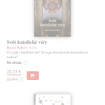
Svět katolické víry
Barron Robert
| Kniha
O co jde v katolické víře? Je to jen dva tisíce let stará kulturní
tradice?
Na sklade
?
22,33 €
23,50 €
?