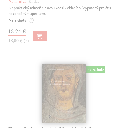
Palán Aleš
| Kniha
Nepraktický mimoň s hlavou kdesi v oblacích. Vypasený prelát s
nekonečným apetitem.
Na sklade
?
18,24 €
18,80 €
?
na sklade