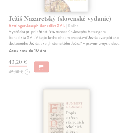
Ježiš Nazaretský (slovenské vydanie)
Ratzinger Joseph Benedikt XVI.
| Kniha
Vychádza pri príležitosti 95. narodenín Josepha Ratzingera –
Benedikta XVI. V tejto knihe chcem predstaviť Ježiša evanjelií ako
skutočného Ježiša, ako „historického Ježiša“ v pravom zmysle slova.
Zasielame do 10 dní
43,20 €
45,00 €
?