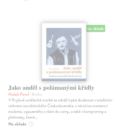
na sklade
Jako anděl s polámanými křídly
Hošek Pavel
| Kniha
V Krylově umělecké tvorbě se odráží trpká zkušenost s totalitním
režimem socialistického Československa, s náročnou existencí
exulanta, vypuzeného z vlasti do ciziny, a také s kompromisy a
přehmaty, které…
Na sklade
?