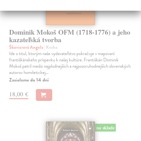
Dominik Mokoš OFM (1718-1776) a jeho
kazateľská tvorba
Škovierová Angela
| Kniha
Ide o titul, ktorým naše vydavateľstvo pokračuje v mapovaní
františkánskeho príspevku k našej kultúre. Františkán Dominik
Mokoš patril medzi najplodnejších a najpozoruhodnejších slovenských
autorov homiletickej…
Zasielame do 14 dní
18,00 €
na sklade