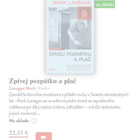
na sklade
Zpívej pozpátku a plač
Lanegan Mark
| Kniha
Zpověď kultovního muzikanta a příběh rocku v Seattlu devadesátých
let . Mark Lanegan se na světová pódia dostal ze zaprášeného
vidlákova jen díky svému čirému odhodlání — a kvůli nedostatku
jiných možností.…
Na sklade
?
22,33 €