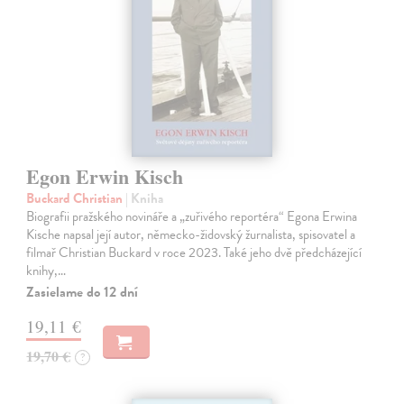
Egon Erwin Kisch
Buckard Christian
| Kniha
Biografii pražského novináře a „zuřivého reportéra“ Egona Erwina
Kische napsal její autor, německo-židovský žurnalista, spisovatel a
filmař Christian Buckard v roce 2023. Také jeho dvě předcházející
knihy,…
Zasielame do 12 dní
19,11 €
19,70 €
?