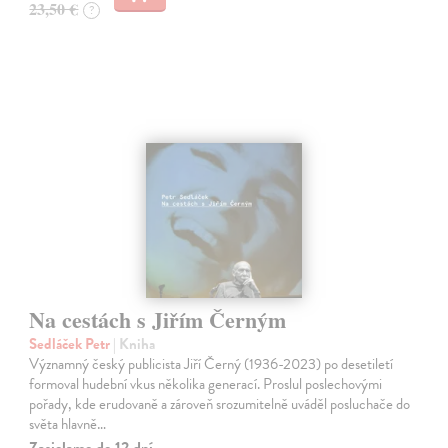
23,50 €
?
Na cestách s Jiřím Černým
Sedláček Petr
| Kniha
Významný český publicista Jiří Černý (1936-2023) po desetiletí
formoval hudební vkus několika generací. Proslul poslechovými
pořady, kde erudovaně a zároveň srozumitelně uváděl posluchače do
světa hlavně…