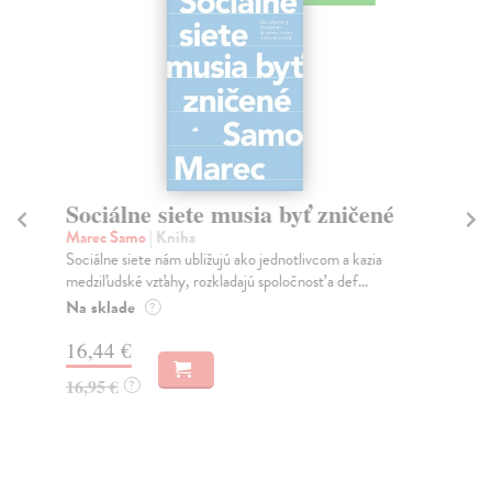
Sociálne siete musia byť zničené
S
K
Marec Samo
| Kniha
Sociálne siete nám ubližujú ako jednotlivcom a kazia
Mik
medziľudské vzťahy, rozkladajú spoločnosť a def...
Mon
o k
Na sklade
?
Na
16,44 €
23
16,95 €
?
24