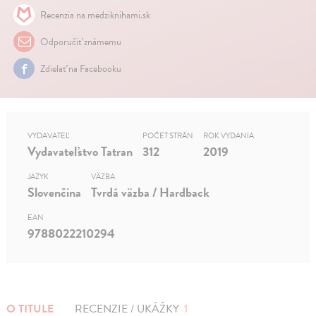
Recenzia na medziknihami.sk
Odporučiť známemu
Zdielať na Facebooku
VYDAVATEĽ
POČET STRÁN
ROK VYDANIA
Vydavateľstvo Tatran
312
2019
JAZYK
VÄZBA
Slovenčina
Tvrdá väzba / Hardback
EAN
9788022210294
O TITULE
RECENZIE / UKÁŽKY
1