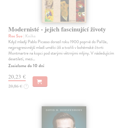
Modernisté - jejich fascinující životy
Roe Sue
| Kniha
Když mladý Pablo Picasso dorazil roku 1900 poprvé do Paříže,
nejprogresivnější mladí umělci žili a tvořili v bohémské čtvrti
Montmartre na kopci pod starými větrnými mlýny. V následujícím
desetiletí, mezi…
Zasielame do 10 dní
20,23 €
20,86 €
?