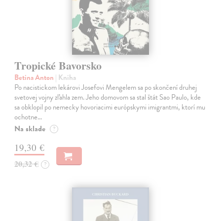
Tropické Bavorsko
Betina Anton
| Kniha
Po nacistickom lekárovi Josefovi Mengelem sa po skončení druhej
svetovej vojny zľahla zem. Jeho domovom sa stal štát Sao Paulo, kde
sa obklopil po nemecky hovoriacimi európskymi imigrantmi, ktorí mu
ochotne…
Na sklade
?
19,30 €
20,32 €
?