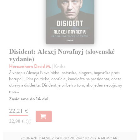
Disident: Alexej Navaľnyj (slovenské
vydanie)
Herszenhorn David M.
| Kniha
Životopis Alexeja Navaľného, právnika, blogera, bojovníka proti
korupcii, lídra politickej opozície, kandidáta na prezidenta, obete
otravy a disidenta. Disident je príbeh o tom, ako jeden nebojácny
muž…
Zasielame do 14 dní
22,21 €
22,90 €
?
ZOBRAZIŤ ĎALŠIE Z KATEGÓRIE ŽIVOTOPISY A MEMOÁRE