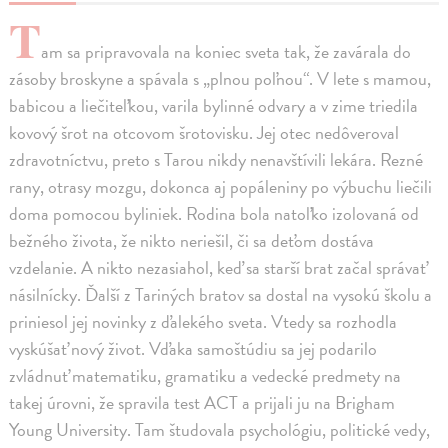
T
am sa pripravovala na koniec sveta tak, že zavárala do
zásoby broskyne a spávala s „plnou poľnou“. V lete s mamou,
babicou a liečiteľkou, varila bylinné odvary a v zime triedila
kovový šrot na otcovom šrotovisku. Jej otec nedôveroval
zdravotníctvu, preto s Tarou nikdy nenavštívili lekára. Rezné
rany, otrasy mozgu, dokonca aj popáleniny po výbuchu liečili
doma pomocou byliniek. Rodina bola natoľko izolovaná od
bežného života, že nikto neriešil, či sa deťom dostáva
vzdelanie. A nikto nezasiahol, keď sa starší brat začal správať
násilnícky. Ďalší z Tariných bratov sa dostal na vysokú školu a
priniesol jej novinky z ďalekého sveta. Vtedy sa rozhodla
vyskúšať nový život. Vďaka samoštúdiu sa jej podarilo
zvládnuť matematiku, gramatiku a vedecké predmety na
takej úrovni, že spravila test ACT a prijali ju na Brigham
Young University. Tam študovala psychológiu, politické vedy,