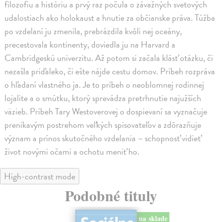
filozofiu a históriu a prvý raz počula o závažných svetových
udalostiach ako holokaust a hnutie za občianske práva. Túžba
po vzdelaní ju zmenila, prebrázdila kvôli nej oceány,
precestovala kontinenty, doviedla ju na Harvard a
Cambridgeskú univerzitu. Až potom si začala klásť otázku, či
nezašla priďaleko, či ešte nájde cestu domov. Príbeh rozpráva
o hľadaní vlastného ja. Je to príbeh o neoblomnej rodinnej
lojalite a o smútku, ktorý sprevádza pretrhnutie najužších
väzieb. Príbeh Tary Westoverovej o dospievaní sa vyznačuje
prenikavým postrehom veľkých spisovateľov a zdôrazňuje
význam a prínos skutočného vzdelania – schopnosť vidieť
život novými očami a ochotu meniť ho.
High-contrast mode
Podobné tituly
na sklade