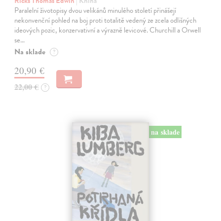
Ricks Thomas Edwin
| Kniha
Paralelní životopisy dvou velikánů minulého století přinášejí
nekonvenční pohled na boj proti totalitě vedený ze zcela odlišných
ideových pozic, konzervativní a výrazně levicové. Churchill a Orwell
se…
Na sklade
?
20,90 €
22,00 €
?
na sklade