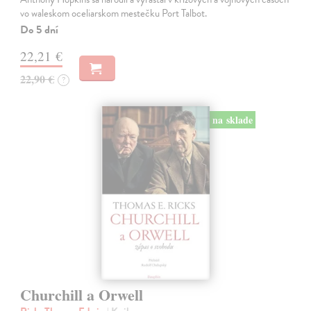
vo waleskom oceliarskom mestečku Port Talbot.
Do 5 dní
22,21 €
22,90 €
?
na sklade
Churchill a Orwell