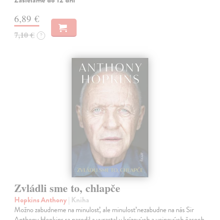
Zasielame do 12 dní
6,89 €
7,10 €
?
Zvládli sme to, chlapče
Hopkins Anthony
| Kniha
Možno zabudneme na minulosť, ale minulosť nezabudne na nás Sir
Anthony Hopkins sa narodil a vyrastal v krízových a vojnových časoch