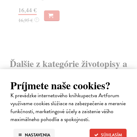
Na
16,44 €
23
16,95 €
?
24
Ďalšie z kategórie životopisy a
memoáre
Príjmete naše cookies?
K prevádzke internetového kníhkupectva Artforum
na sklade
využívame cookies slúžiace na zabezpečenie a meranie
funkčnosti, marketingové účely a zaistenie vášho
maximálneho pohodlia a spokojnosti.
NASTAVENIA
SÚHLASÍM