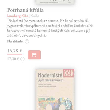
Potrhaná křídla
Lumberg Kiba
| Kniha
Třináctiletá Memesa utekla z domova. Na konci prvního dílu
vygradovalo všudypřítomné ponižování a násilí na ženách v silně
konzervativní romské komunitě finských Kale pokusem o její
znásilnění, a svobodomyslná…
Na sklade
?
16,78 €
17,30 €
?