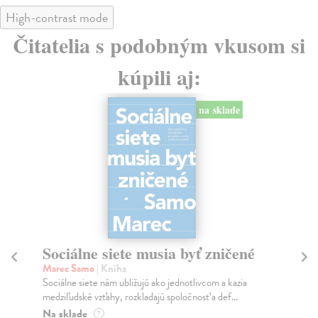
High-contrast mode
Čitatelia s podobným vkusom si
kúpili aj:
na sklade
Sociálne siete musia byť zničené
S
K
Marec Samo
| Kniha
Sociálne siete nám ubližujú ako jednotlivcom a kazia
Mik
medziľudské vzťahy, rozkladajú spoločnosť a def...
Mon
o k
Na sklade
?