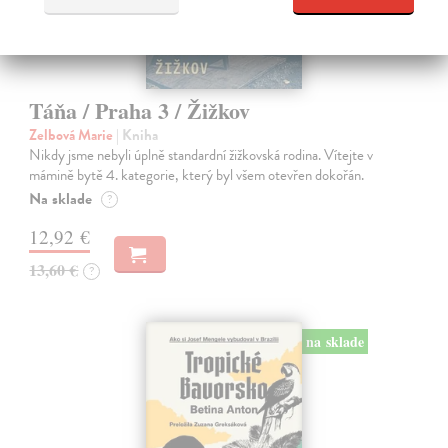
Táňa / Praha 3 / Žižkov
Zelbová Marie
| Kniha
Nikdy jsme nebyli úplně standardní žižkovská rodina. Vítejte v
mámině bytě 4. kategorie, který byl všem otevřen dokořán.
Na sklade
?
12,92 €
13,60 €
?
na sklade