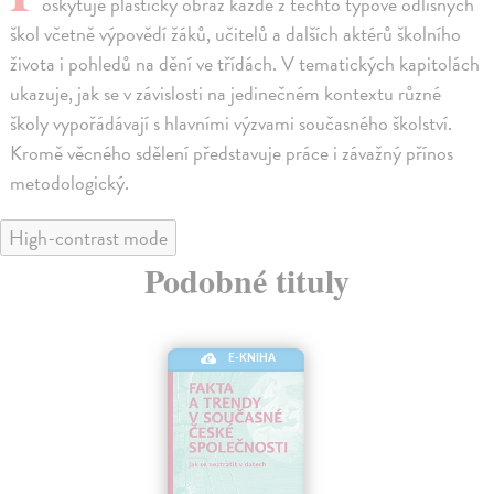
oskytuje plastický obraz každé z těchto typově odlišných
škol včetně výpovědí žáků, učitelů a dalších aktérů školního
života i pohledů na dění ve třídách. V tematických kapitolách
ukazuje, jak se v závislosti na jedinečném kontextu různé
školy vypořádávají s hlavními výzvami současného školství.
Kromě věcného sdělení představuje práce i závažný přínos
metodologický.
High-contrast mode
Podobné tituly
E-KNIHA