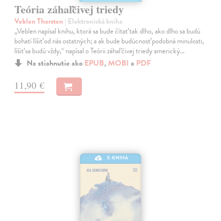
Teória záhaľčivej triedy
Veblen Thorsten
| Elektronická kniha
„Veblen napísal knihu, ktorá sa bude čítať tak dlho, ako dlho sa budú
bohatí líšiť od nás ostatných; a ak bude budúcnosť podobná minulosti,
líšiť sa budú vždy,“ napísal o Teórii záhaľčivej triedy americký…
Na stiahnutie ako
EPUB
,
MOBI
a
PDF
11,90 €
E-KNIHA