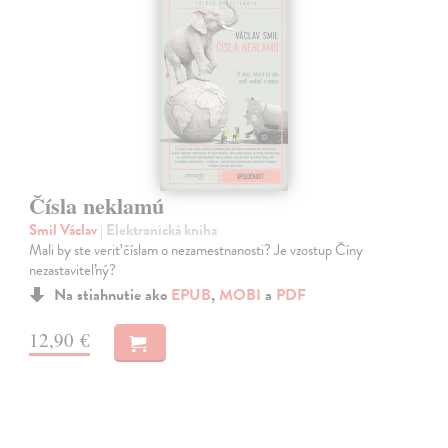
Čísla neklamú
Smil Václav
| Elektronická kniha
Mali by ste veriť číslam o nezamestnanosti? Je vzostup Číny
nezastaviteľný?
Na stiahnutie ako
EPUB
,
MOBI
a
PDF
12,90 €