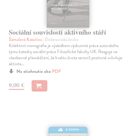
Sociální souvislosti aktivního stáří
Šámalová Kateřina
| Elektronická kniha
Kolektivní monografie je výsledkem výzkumné práce autorského
týmu katedry sociální práce Filozofické fakulty UK. Reaguje na
všeobecné přesvědčení, že kvalitu života seniorů pozitivně ovlivňuje
aktivita…
Na stiahnutie ako
PDF
9,00 €
E-KNIHA