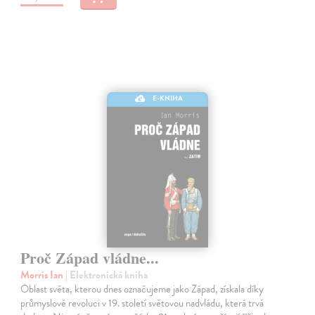
E-KNIHA
Proč Západ vládne...
Morris Ian
| Elektronická kniha
Oblast světa, kterou dnes označujeme jako Západ, získala díky
průmyslové revoluci v 19. století světovou nadvládu, která trvá