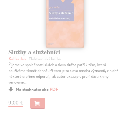
Služby a služebníci
Keller Jan
| Elektronická kniha
Žijeme ve společnosti služeb a slovo služba patří k těm, která
používáme téměř denně. Přitom je to slovo mnoha významů, z nichž
některé si přímo odporují, jak autor ukazuje v první části knihy
věnované…
Na stiahnutie ako
PDF
9,00 €