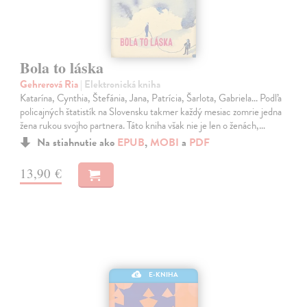
Bola to láska
Gehrerová Ria
| Elektronická kniha
Katarína, Cynthia, Štefánia, Jana, Patrícia, Šarlota, Gabriela... Podľa
policajných štatistík na Slovensku takmer každý mesiac zomrie jedna
žena rukou svojho partnera. Táto kniha však nie je len o ženách,…
Na stiahnutie ako
EPUB
,
MOBI
a
PDF
13,90 €
E-KNIHA