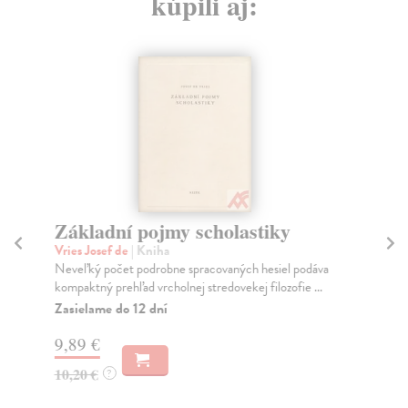
kúpili aj:
Základní pojmy scholastiky
Č
Vries Josef de
| Kniha
Čer
Neveľký počet podrobne spracovaných hesiel podáva
Na 
kompaktný prehľad vrcholnej stredovekej filozofie ...
svý
Zasielame do 12 dní
Za
9,89 €
14
10,20 €
15
?