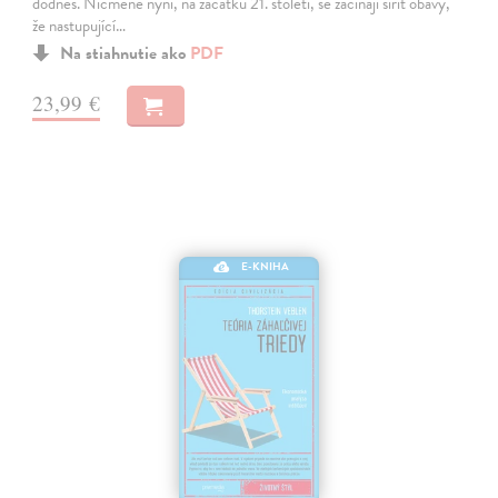
dodnes. Nicméně nyní, na začátku 21. století, se začínají šířit obavy,
že nastupující…
Na stiahnutie ako
PDF
23,99 €
E-KNIHA