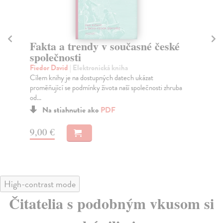
Fakta a trendy v současné české
Di
společnosti
h
Fiedor David
| Elektronická kniha
Hl
Cílem knihy je na dostupných datech ukázat
Pub
proměňující se podmínky života naší společnosti zhruba
mez
od...
kter
Na stiahnutie ako
PDF
9,00 €
11
High-contrast mode
Čitatelia s podobným vkusom si