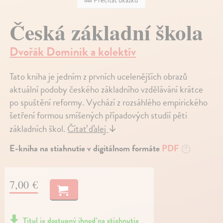
Prečítať ukážku
Česká základní škola
Dvořák Dominik a kolektív
Tato kniha je jedním z prvních ucelenějších obrazů
aktuální podoby českého základního vzdělávání krátce
po spuštění reformy. Vychází z rozsáhlého empirického
šetření formou smíšených případových studií pěti
základních škol.
Čítať ďalej
↓
E-kniha na stiahnutie v digitálnom formáte
PDF
?
7,00 €
Titul je dostupný ihneď na stiahnutie