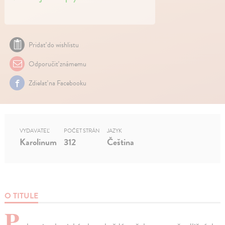
Pridať do wishlistu
Odporučiť známemu
Zdielať na Facebooku
VYDAVATEĽ
POČET STRÁN
JAZYK
Karolinum
312
Čeština
O TITULE
P