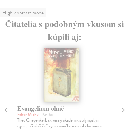
High-contrast mode
Čitatelia s podobným vkusom si
kúpili aj:
Evangelium ohně
N
Faber Michel
| Kniha
Fa
Theo Griepenkerl, skromný akademik s olympským
Mic
egem, při návštěvě vyrabovaného mosulského muzea
jen