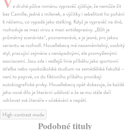
V
e druhé půlce románu vypravěč zjišťuje, že nemůže žít
bez Camille, jedné z milenek, a výčitky i sebelítost ho pohání
k něčemu, co vypadá jako stalking. Když je vypravěč na dně,
rozhoduje se mezi vírou a mezi antidepresivy. „Bůh je
průměrný scenárista“, poznamenává, a je jasné, pro jakou
variantu se rozhodl. Houellebecq má nezaměnitelný, osobitý
styl, pracující zejména s nenápadnými, ale promyšlenými
asociacemi. Jsou zde i vedlejší linie příběhu jako sportovní
střelba nebo vysokoškolské studium na zemědělské fakultě –
není to poprvé, co do fiktivního příběhu pronikají
autobiografické prvky. Houellebecq opět dokazuje, že každé
jeho nové dílo je literární událostí a že se mu stále daří
udržovat své čtenáře v očekávání a napětí.
High-contrast mode
Podobné tituly