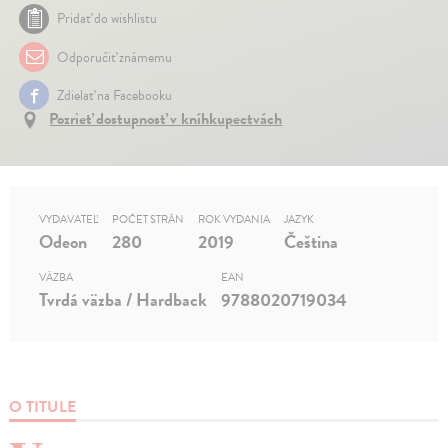
Pridať do wishlistu
Odporučiť známemu
Zdielať na Facebooku
Pozrieť dostupnosť v kníhkupectvách
VYDAVATEĽ
POČET STRÁN
ROK VYDANIA
JAZYK
Odeon
280
2019
Čeština
VÄZBA
EAN
Tvrdá väzba / Hardback
9788020719034
O TITULE