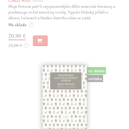
Cather Willa
| Kniha
Moje Antonie patří k nejvýznamnějším dílům americké literatury a
představuje vrchol autorčiny tvorby. Vypráví hluboký příběh o
dětství, kořenech a hledání vlastního místa ve světě.
Na sklade
?
20,90 €
22,00 €
?
na sklade
novinka