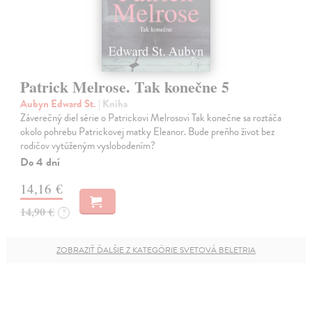
Patrick Melrose. Tak konečne 5
Aubyn Edward St.
| Kniha
Záverečný diel série o Patrickovi Melrosovi Tak konečne sa roztáča
okolo pohrebu Patrickovej matky Eleanor. Bude preňho život bez
rodičov vytúženým vyslobodením?
Do 4 dní
14,16 €
14,90 €
?
ZOBRAZIŤ ĎALŠIE Z KATEGÓRIE SVETOVÁ BELETRIA