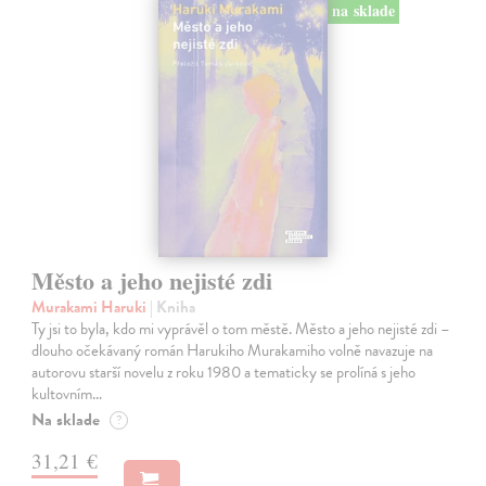
na sklade
Město a jeho nejisté zdi
Murakami Haruki
| Kniha
Ty jsi to byla, kdo mi vyprávěl o tom městě. Město a jeho nejisté zdi –
dlouho očekávaný román Harukiho Murakamiho volně navazuje na
autorovu starší novelu z roku 1980 a tematicky se prolíná s jeho
kultovním…
Na sklade
?
31,21 €