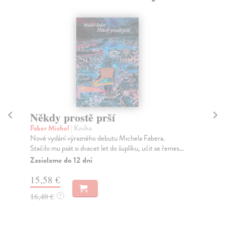
Někdy prostě prší
Ve
Faber Michel
| Kniha
Ho
Nové vydání výrazného debutu Michela Fabera.
Zač
Stačilo mu psát si dvacet let do šuplíku, učit se řemes...
pro
Zasielame do 12 dní
Na
15,58 €
13
16,40 €
13
?