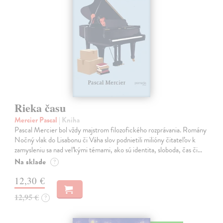
Rieka času
Mercier Pascal
| Kniha
Pascal Mercier bol vždy majstrom filozofického rozprávania. Romány
Nočný vlak do Lisabonu či Váha slov podnietili milióny čitateľov k
zamysleniu sa nad veľkými témami, ako sú identita, sloboda, čas či…
Na sklade
?
12,30 €
12,95 €
?