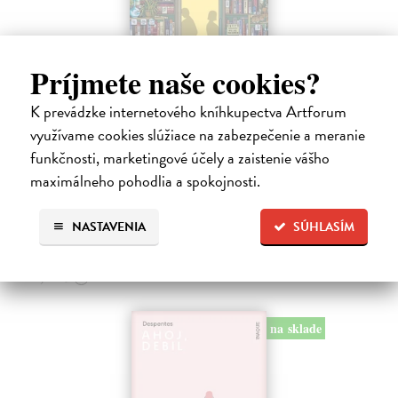
Príjmete naše cookies?
K prevádzke internetového kníhkupectva Artforum
Dni v kníhkupectve Morisaki
využívame cookies slúžiace na zabezpečenie a meranie
Jagisawa Satoshi
| Kniha
funkčnosti, marketingové účely a zaistenie vášho
Dvadsaťpäťročná Takako si žila pomerne bezstarostne až do dňa, keď
jej priateľ Hideaki, za ktorého sa chcela vydať, len tak mimochodom
maximálneho pohodlia a spokojnosti.
oznámi, že ju podvádza a žení sa s inou. Jej život sa zrazu rúca.
Na sklade
?
NASTAVENIA
SÚHLASÍM
13,71 €
14,90 €
?
na sklade