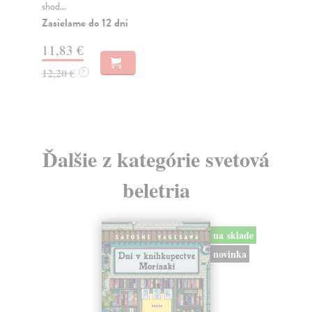
shod...
Za
Zasielame do 12 dní
11
11,83 €
11
12,20 €
?
Ďalšie z kategórie svetová
beletria
na sklade
novinka