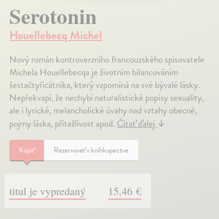
Serotonin
Houellebecq Michel
Nový román kontroverzního francouzského spisovatele
Michela Houellebecqa je životním bilancováním
šestačtyřicátníka, který vzpomíná na své bývalé lásky.
Nepřekvapí, že nechybí naturalistické popisy sexuality,
ale i lyrické, melancholické úvahy nad vztahy obecně,
pojmy láska, přitažlivost apod.
Čítať ďalej
↓
Kúpiť
Rezervovať v kníhkupectve
titul je vypredaný
15,46 €