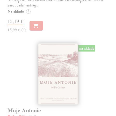
zriecť parlamentnej…
Na sklade
?
15,19 €
15,99 €
?
na sklade
Moje Antonie