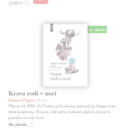
32,85 €
?
na sklade
Krava rodí v noci
Statovci Pajtim
| Kniha
Píše sa rok 1996. Vo Fínsku vychovávaný osemročný chlapec trávi
letné prázdniny v Kosove, kde zažíva čudesné udalosti, ktoré ho
poznačia na celý život.
Na sklade
?