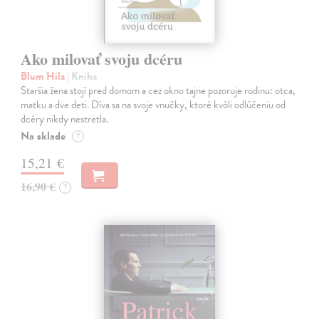
Ako milovať svoju dcéru
Blum Hila
| Kniha
Staršia žena stojí pred domom a cez okno tajne pozoruje rodinu: otca,
matku a dve deti. Díva sa na svoje vnučky, ktoré kvôli odlúčeniu od
dcéry nikdy nestretla.
Na sklade
?
15,21 €
16,90 €
?