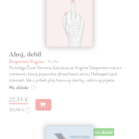
Ahoj, debil
Despentes Virginie
| Kniha
Po trilógii Život Vernona Subutexa sa Virginie Despentes vracia s
románom, ktorý pripomína ultrasúčasnú verziu Nebezpečných
známostí. Ide o príbeh plný hnevu aj útechy, vzdoru aj prijatia.
Na sklade
?
22,33 €
23,50 €
?
na sklade