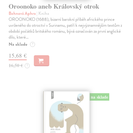
Oroonoko aneb Královský otrok
Behnová Aphra
| Kniha
OROONOKO (1688), bizarní barokní příběh afrického prince
uvrženého do otroctví v Surinamu, patří k nejvýznamnějším textům z
období počátků britského románu, bývá označován za první anglické
dílo, které…
Na sklade
?
15,68 €
16,50 €
?
na sklade