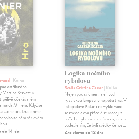
Logika nočního
rybolovu
ernard
| Kniha
pad ostříleného
Scalia Cristina Cassar
| Kniha
ty Martina Servaze v
Nejen pod svícnem, ale i pod
trpělivě očekávaném
rybářskou lampou je největší tma. V
Bernarda Miniera. Když se
listopadové Katánii nezvykle vane
tu začne šířit true crime
scirocco a dva přátelé se vracejí z
 nepolapitelném sériovém
nočního rybolovu bez úlovku, zato s
lianu…
podezřením, že byli svědky čehosi…
e do 14 dní
Zasielame do 12 dní