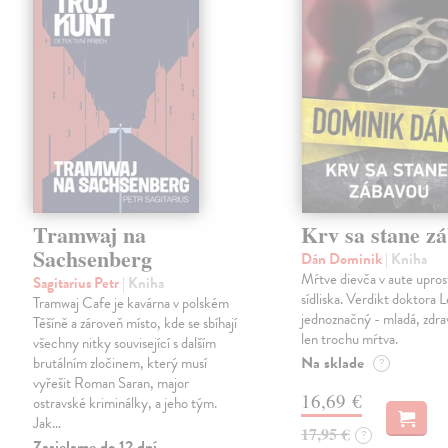
Tramwaj na
Krv sa stane z
Sachsenberg
Dán Dominik
| Kniha
Mŕtve dievča v aute upros
Sagitarius Petr
| Kniha
sídliska. Verdikt doktora 
Tramwaj Cafe je kavárna v polském
jednoznačný - mladá, zdra
Těšíně a zároveň místo, kde se sbíhají
len trochu mŕtva.
všechny nitky související s dalším
Na sklade
brutálním zločinem, který musí
?
vyřešit Roman Saran, major
16,69 €
ostravské kriminálky, a jeho tým.
Jak…
17,95 €
?
Zasielame do 12 dní