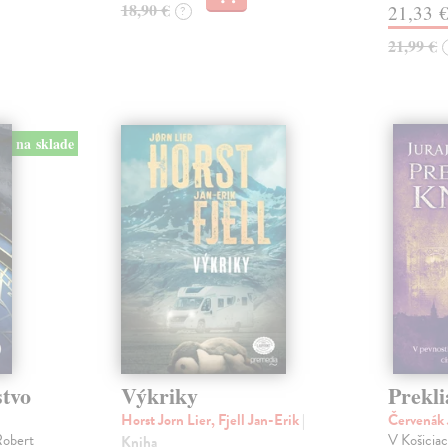
18,90 €
21,33 
?
21,99 €
na sklade
stvo
Výkriky
Prekli
Horst Jorn Lier, Fjell Jan-Erik
|
Červenák 
Robert
V Košicia
Kniha