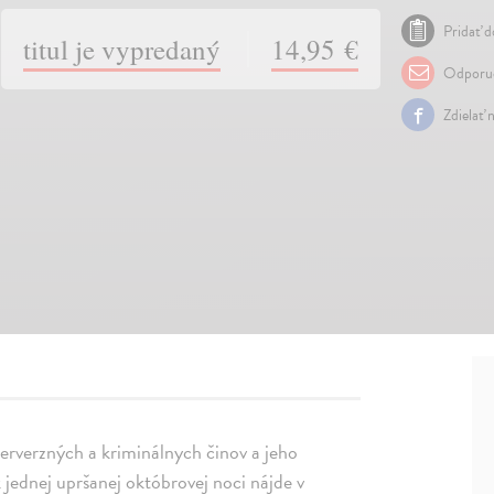
Pridať d
titul je vypredaný
14,95 €
Odporuč
Zdielať 
perverzných a kriminálnych činov a jeho
k jednej upršanej októbrovej noci nájde v