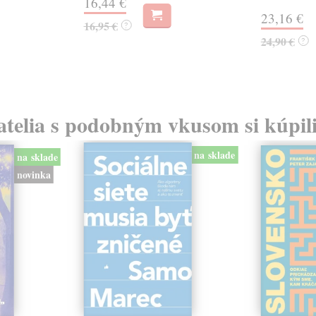
16,44 €
23,16 €
16,95 €
?
24,90 €
?
atelia s podobným vkusom si kúpili
na sklade
na sklade
novinka