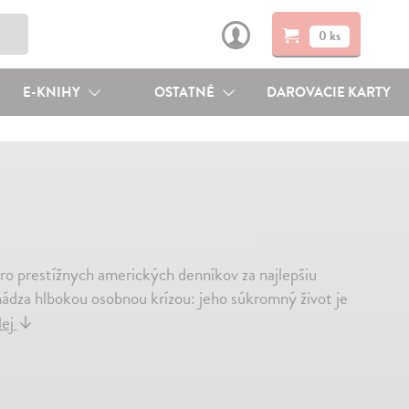
0 ks
E-KNIHY
OSTATNÉ
DAROVACIE KARTY
ro prestížnych amerických denníkov za najlepšiu
ádza hlbokou osobnou krízou: jeho súkromný život je
lej
↓