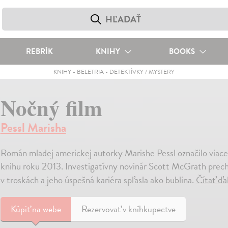
REBRÍK
KNIHY
BOOKS
KNIHY
-
BELETRIA
-
DETEKTÍVKY / MYSTERY
Nočný film
Pessl Marisha
Román mladej americkej autorky Marishe Pessl označilo viace
knihu roku 2013. Investigatívny novinár Scott McGrath prech
v troskách a jeho úspešná kariéra spľasla ako bublina.
Čítať ďa
Kúpiť
na webe
Rezervovať v kníhkupectve