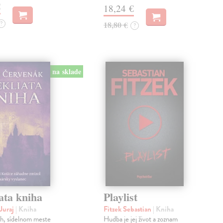
€
18,24 €
?
18,80 €
?
na sklade
ata kniha
Playlist
Juraj
| Kniha
Fitzek Sebastian
| Kniha
ch, sídelnom meste
Hudba je jej život a zoznam