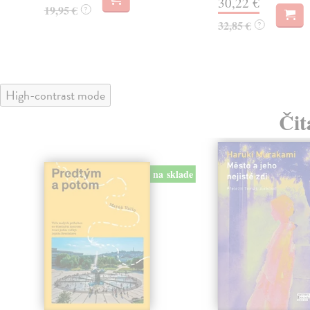
30,22 €
19,95 €
?
32,85 €
?
High-contrast mode
Čit
na sklade