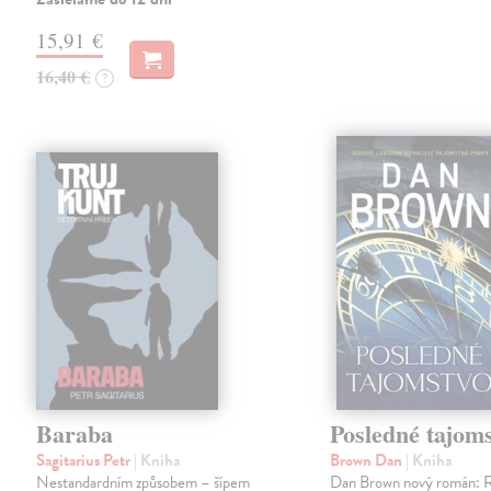
15,91 €
16,40 €
?
Baraba
Posledné tajom
Sagitarius Petr
| Kniha
Brown Dan
| Kniha
Nestandardním způsobem – šípem
Dan Brown nový román: 