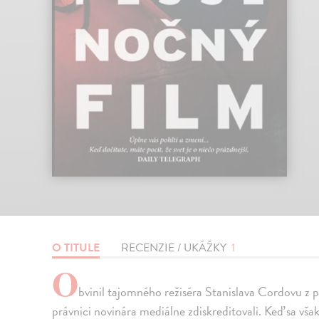
O TITULE
RECENZIE / UKÁŽKY
1
O
bvinil tajomného režiséra Stanislava Cordovu z 
právnici novinára mediálne zdiskreditovali. Keď sa vša