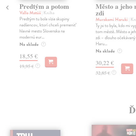
Predtým a potom
Město a jeho n
zdi
Vallo Matúš
| Kniha
Predtým tu bola vízia skupiny
Murakami Haruki
| Kn
nadšencov, ktorí chceli premeniť
Ty jsi to byla, kdo mi vy
hlavné mesto Slovenska na
tom městě. Město a jeh
modernú eur...
zdi – dlouho očekávan
Haru...
Na sklade
?
Na sklade
?
18,55 €
30,22 €
19,95 €
?
32,85 €
?
Ď