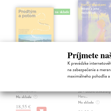
na sklade
Príjmete na
K prevádzke internetové
Predtým a potom
Město a jeho n
na zabezpečenie a merani
zdi
Vallo Matúš
| Kniha
maximálneho pohodlia a 
Predtým tu bola vízia skupiny
Murakami Haruki
| Kn
nadšencov, ktorí chceli premeniť
Ty jsi to byla, kdo mi vy
hlavné mesto Slovenska na
tom městě. Město a jeh
modernú eur...
zdi – dlouho očekávan
Haru...
Na sklade
?
Na sklade
?
18,55 €