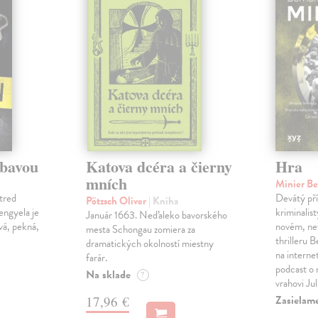
ábavou
Katova dcéra a čierny
Hra
mních
Minier B
tred
Devátý pří
Pötzsch Oliver
| Kniha
Lengyela je
kriminalis
Január 1663. Neďaleko bavorského
vá, pekná,
novém, ne
mesta Schongau zomiera za
thrilleru 
dramatických okolností miestny
na interne
farár.
podcast o
Na sklade
?
vrahovi Ju
Zasielam
17,96 €