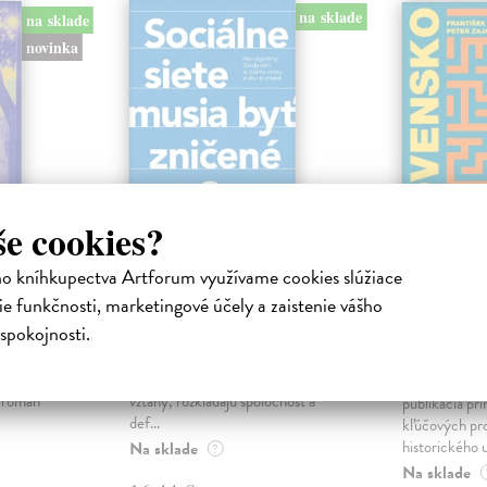
na sklade
na sklade
novinka
še cookies?
ho kníhkupectva Artforum využívame cookies slúžiace
ejisté
Sociálne siete musia
Slovens
e funkčnosti, marketingové účely a zaistenie vášho
byť zničené
prichád
sme. Ka
spokojnosti.
iha
Marec Samo
| Kniha
právěl o
Sociálne siete nám ubližujú ako
Mikloško Fra
o nejisté
jednotlivcom a kazia medziľudské
Monograficky
ý román
vzťahy, rozkladajú spoločnosť a
publikácia pri
def...
kľúčových pr
historického u
Na sklade
?
Na sklade