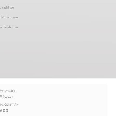
o wishlistu
iť známemu
na Facebooku
VYDAVATEĽ
Slovart
POČET STRÁN
600