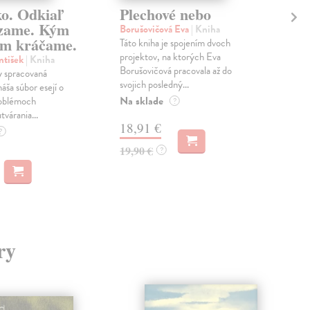
ko. Odkiaľ
Plechové nebo
Po
zame. Kým
Borušovičová Eva
| Kniha
Kun
m kráčame.
Táto kniha je spojením dvoch
Poma
projektov, na ktorých Eva
čty
ntišek
| Kniha
Borušovičová pracovala až do
naps
 spracovaná
svojich posledný...
česk
náša súbor esejí o
Na sklade
Na 
oblémoch
?
tvárania...
18,91 €
14
?
19,90 €
15,
?
ry