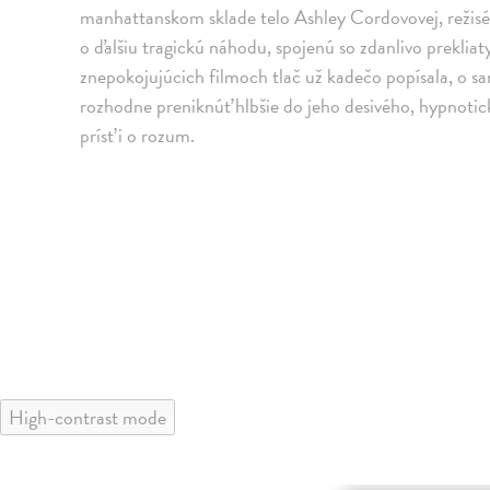
manhattanskom sklade telo Ashley Cordovovej, režisé
o ďalšiu tragickú náhodu, spojenú so zdanlivo prekl
znepokojujúcich filmoch tlač už kadečo popísala, o s
rozhodne preniknúť hlbšie do jeho desivého, hypnotick
prísť i o rozum.
High-contrast mode