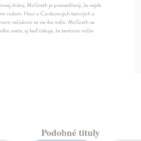
rovej dcéry, McGrath je presvedčený, že nejde
iatym rodom. Hoci o Cordovových temných a
amom režisérovi sa vie iba málo. McGrath sa
ého sveta, aj keď riskuje, že tentoraz môže
Podobné tituly