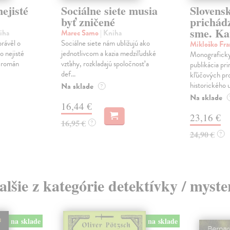
ejisté
Sociálne siete musia
Slovens
byť zničené
prichád
sme. Ka
iha
Marec Samo
| Kniha
právěl o
Sociálne siete nám ubližujú ako
Mikloško Fra
o nejisté
jednotlivcom a kazia medziľudské
Monograficky
ý román
vzťahy, rozkladajú spoločnosť a
publikácia pri
def...
kľúčových pr
historického u
Na sklade
?
Na sklade
16,44 €
23,16 €
16,95 €
?
24,90 €
?
alšie z kategórie detektívky / myste
na sklade
na sklade