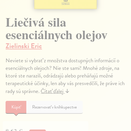
Liečivá sila
esenciálnych olejov
Zielinski Eric
Neviete si vybrať z množstva dostupných informácií o
esenciálnych olejoch? Nie ste sami! Mnohé zdroje, na
ktoré ste narazili, odrádzajú alebo preháňajú možné
terapeutické účinky, len aby vás presvedčili, že práve ich
rady sú správne.
Čítať ďalej
↓
Kúpiť
Rezervovať v kníhkupectve