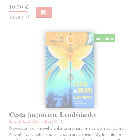
19,30 €
19,90 €
?
na sklade
Cesta (ne)mocné Londýňanky
Navrátilová Jitka Juliet
| Kniha
Novodobá hrdinka svého příběhu provází z nemoci do moci. Juliet
Navrátilová na sebe upozornila svou první knihou Myslet srdcem –