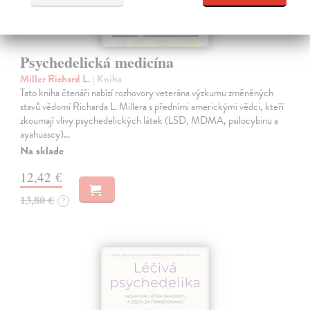
Psychedelická medicína
Miller Richard L.
| Kniha
Tato kniha čtenáři nabízí rozhovory veterána výzkumu změněných
stavů vědomí Richarda L. Millera s předními americkými vědci, kteří
zkoumají vlivy psychedelických látek (LSD, MDMA, psilocybinu a
ayahuascy)…
Na sklade
12,42 €
13,80 €
?