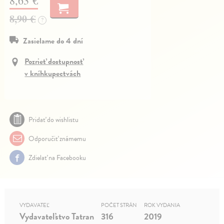
8,63 €
8,90 €
?
Zasielame do 4 dní
Pozrieť dostupnosť
v kníhkupectvách
Pridať do wishlistu
Odporučiť známemu
Zdielať na Facebooku
VYDAVATEĽ
POČET STRÁN
ROK VYDANIA
Vydavateľstvo Tatran
316
2019