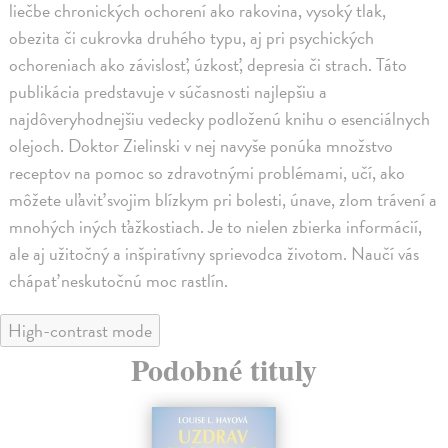
liečbe chronických ochorení ako rakovina, vysoký tlak,
obezita či cukrovka druhého typu, aj pri psychických
ochoreniach ako závislosť, úzkosť, depresia či strach. Táto
publikácia predstavuje v súčasnosti najlepšiu a
najdôveryhodnejšiu vedecky podloženú knihu o esenciálnych
olejoch. Doktor Zielinski v nej navyše ponúka množstvo
receptov na pomoc so zdravotnými problémami, učí, ako
môžete uľaviť svojim blízkym pri bolesti, únave, zlom trávení a
mnohých iných ťažkostiach. Je to nielen zbierka informácií,
ale aj užitočný a inšpiratívny sprievodca životom. Naučí vás
chápať neskutočnú moc rastlín.
High-contrast mode
Podobné tituly