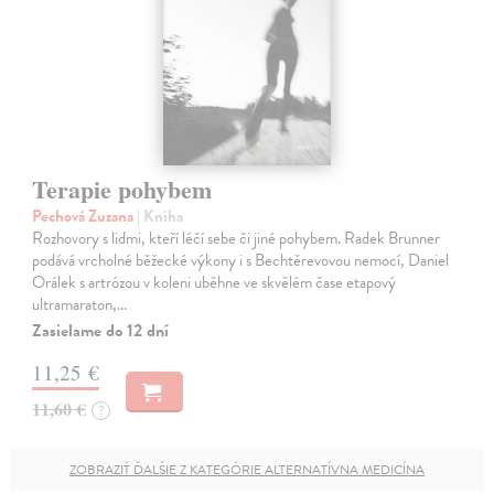
Terapie pohybem
Pechová Zuzana
| Kniha
Rozhovory s lidmi, kteří léčí sebe či jiné pohybem. Radek Brunner
podává vrcholné běžecké výkony i s Bechtěrevovou nemocí, Daniel
Orálek s artrózou v koleni uběhne ve skvělém čase etapový
ultramaraton,…
Zasielame do 12 dní
11,25 €
11,60 €
?
ZOBRAZIŤ ĎALŠIE Z KATEGÓRIE ALTERNATÍVNA MEDICÍNA