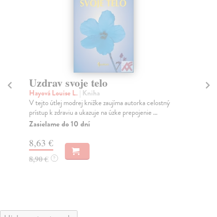
Uzdrav svoje telo
L
Hayová Louise L.
| Kniha
Lo
V tejto útlej modrej knižke zaujíma autorka celostný
V r
prístup k zdraviu a ukazuje na úzke prepojenie ...
akt
Zasielame do 10 dní
Do
8,63 €
13
8,90 €
13
?