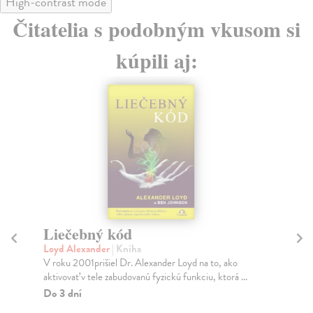
High-contrast mode
Čitatelia s podobným vkusom si
kúpili aj:
Liečebný kód
Ko
Loyd Alexander
| Kniha
Go
V roku 2001prišiel Dr. Alexander Loyd na to, ako
Od 
aktivovať v tele zabudovanú fyzickú funkciu, ktorá ...
pra
Do 3 dní
Za