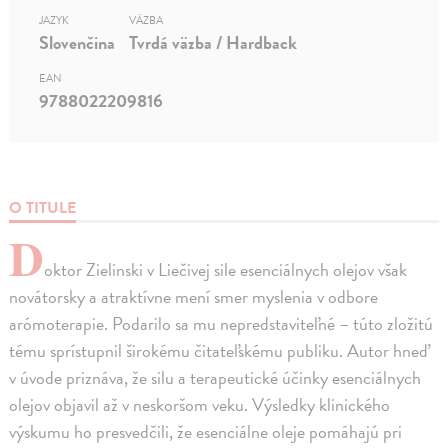
JAZYK
VÄZBA
Slovenčina
Tvrdá väzba / Hardback
EAN
9788022209816
O TITULE
D
oktor Zielinski v Liečivej sile esenciálnych olejov však
novátorsky a atraktívne mení smer myslenia v odbore
arómoterapie. Podarilo sa mu nepredstaviteľné – túto zložitú
tému sprístupnil širokému čitateľskému publiku. Autor hneď
v úvode priznáva, že silu a terapeutické účinky esenciálnych
olejov objavil až v neskoršom veku. Výsledky klinického
výskumu ho presvedčili, že esenciálne oleje pomáhajú pri