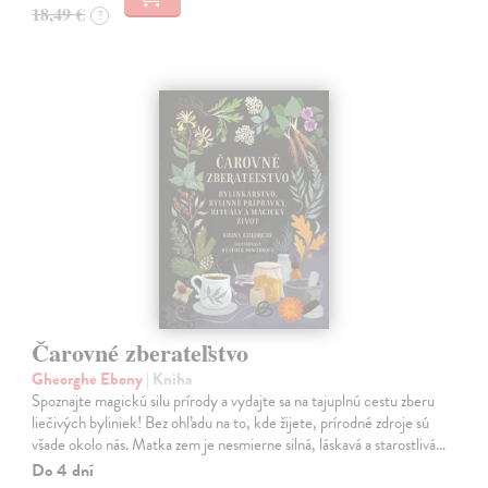
18,49 €
?
Čarovné zberateľstvo
Gheorghe Ebony
| Kniha
Spoznajte magickú silu prírody a vydajte sa na tajuplnú cestu zberu
liečivých byliniek! Bez ohľadu na to, kde žijete, prírodné zdroje sú
všade okolo nás. Matka zem je nesmierne silná, láskavá a starostlivá…
Do 4 dní