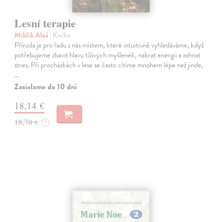
Lesní terapie
Miklík Aleš
| Kniha
Příroda je pro řadu z nás místem, které intuitivně vyhledáváme, když
potřebujeme zbavit hlavu tíživých myšlenek, nabrat energii a zahnat
stres. Při procházkách v lese se často cítíme mnohem lépe než jinde,
…
Zasielame do 10 dní
18,14 €
18,70 €
?