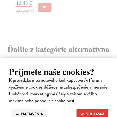
13,48 €
9,
13,90 €
9,
?
Ďalšie z kategórie alternatívna
medicína
Príjmete naše cookies?
K prevádzke internetového kníhkupectva Artforum
na sklade
využívame cookies slúžiace na zabezpečenie a meranie
novinka
funkčnosti, marketingové účely a zaistenie vášho
maximálneho pohodlia a spokojnosti.
NASTAVENIA
SÚHLASÍM