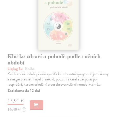
Klíč ke zdraví a pohodě podle ročních
období
Liqing Su
| Kniha
Každé roční období přináší specif cké zdravotní výzvy – od jarní únavy
a alergie přes letní úpal či neklid, podzimní kašel a zácpu až po
respirační, kardiovaskulární a cerebrovaskulární nemoci v zimě.…
Zasielame do 12 dní
15,91 €
16,40 €
?