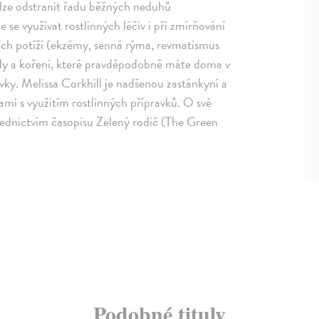
ou lze odstranit řadu běžných neduhů
 se využívat rostlinných léčiv i při zmírňování
ích potíží (ekzémy, senná rýma, revmatismus
írody a koření, které pravděpodobně máte doma v
ravky. Melissa Corkhill je nadšenou zastánkyní a
ami s využitím rostlinných přípravků. O své
střednictvím časopisu Zelený rodič (The Green
Podobné tituly