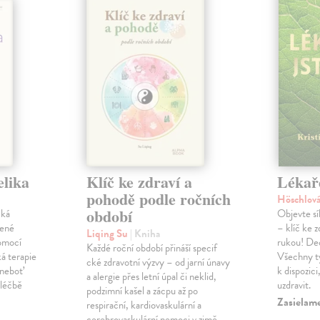
elika
Klíč ke zdraví a
Lékaře
pohodě podle ročních
Höschlová
období
cká
Objevte síl
šené
– klíč ke z
Liqing Su
| Kniha
omocí
rukou! Dec
Každé roční období přináší specif
á terapie
Všechny ty
cké zdravotní výzvy – od jarní únavy
 neboť
k dispozic
a alergie přes letní úpal či neklid,
 léčbě
uzdravit.
podzimní kašel a zácpu až po
Zasielam
respirační, kardiovaskulární a
cerebrovaskulární nemoci v zimě.…