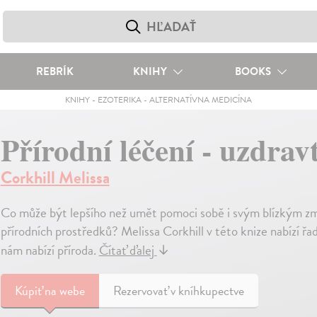
REBRÍK
KNIHY
BOOKS
KNIHY
-
EZOTERIKA
-
ALTERNATÍVNA MEDICÍNA
Přírodní léčení - uzdrav
Corkhill Melissa
Co může být lepšího než umět pomoci sobě i svým blízkým zmír
přírodních prostředků? Melissa Corkhill v této knize nabízí řa
nám nabízí příroda.
Čítať ďalej
↓
Kúpiť
na webe
Rezervovať v kníhkupectve