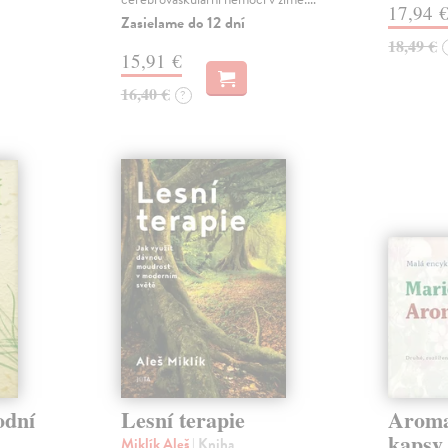
17,94 
Zasielame do 12 dní
18,49 €
15,91 €
16,40 €
?
odní
Lesní terapie
Aroma
kapsy
Miklík Aleš
| Kniha