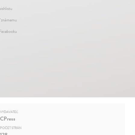
ishlistu
ť známemu
 Facebooku
VYDAVATEĽ
CPress
POČET STRÁN
128