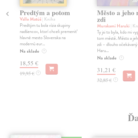
Predtým a potom
Město a jeho n
zdi
Vallo Matúš
| Kniha
Predtým tu bola vízia skupiny
Murakami Haruki
| Kn
nadšencov, ktorí chceli premeniť
Ty jsi to byla, kdo mi vy
hlavné mesto Slovenska na
tom městě. Město a jeh
modernú eur...
zdi – dlouho očekávan
Haru...
Na sklade
?
Na sklade
?
18,55 €
31,21 €
19,95 €
?
32,85 €
?
Ďa