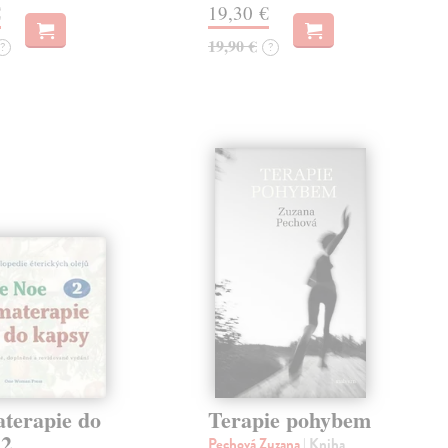
€
19,30 €
19,90 €
?
?
terapie do
Terapie pohybem
 2
Pechová Zuzana
| Kniha