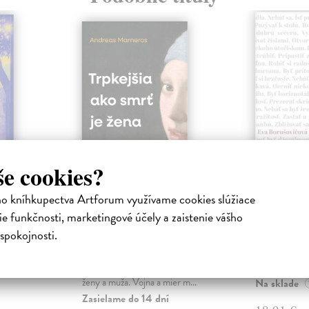
še cookies?
ejisté
Trpkejšia ako smrť
Plechov
ho kníhkupectva Artforum využívame cookies slúžiace
je žena
Borušovičová
e funkčnosti, marketingové účely a zaistenie vášho
Táto kniha je
iha
Marneros Andreas
| Kniha
spokojnosti.
projektov, na
právěl o
JE TO MOŽNO NAJVÄČŠIA
Borušovičová 
o nejisté
REVOLÚCIA NAŠICH DNÍ:
svojich posled
ý román
rovnocennosť a rovnoprávnosť
ženy a muža. Vojna a mier m...
Na sklade
Zasielame do 14 dní