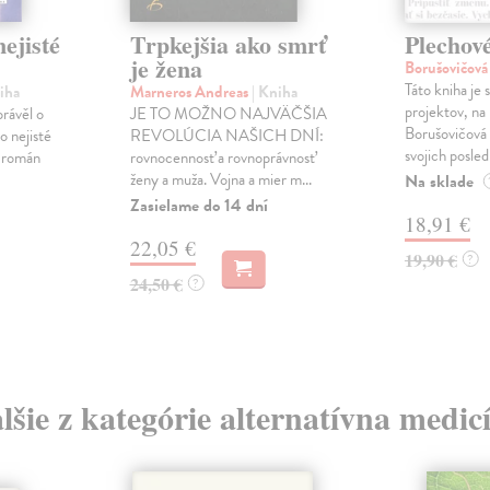
ejisté
Trpkejšia ako smrť
Plechov
je žena
Borušovičová
Táto kniha je
iha
Marneros Andreas
| Kniha
projektov, na
právěl o
JE TO MOŽNO NAJVÄČŠIA
Borušovičová 
o nejisté
REVOLÚCIA NAŠICH DNÍ:
svojich posled
ý román
rovnocennosť a rovnoprávnosť
ženy a muža. Vojna a mier m...
Na sklade
Zasielame do 14 dní
18,91 €
22,05 €
19,90 €
?
24,50 €
?
lšie z kategórie alternatívna medic