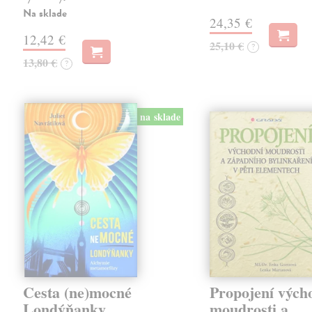
Na sklade
24,35 €
12,42 €
25,10 €
?
13,80 €
?
na sklade
Cesta (ne)mocné
Propojení vých
Londýňanky
moudrosti a