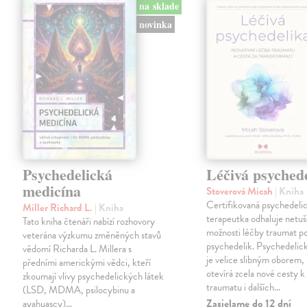
na sklade
novinka
Psychedelická
Léčivá psyched
medicína
Stoverová Micah
| Kniha
Certifikovaná psychedeli
Miller Richard L.
| Kniha
terapeutka odhaluje netu
Tato kniha čtenáři nabízí rozhovory
možnosti léčby traumat p
veterána výzkumu změněných stavů
psychedelik. Psychedelick
vědomí Richarda L. Millera s
je velice slibným oborem,
předními americkými vědci, kteří
otevírá zcela nové cesty k
zkoumají vlivy psychedelických látek
traumatu i dalších…
(LSD, MDMA, psilocybinu a
Zasielame do 12 dní
ayahuascy)…