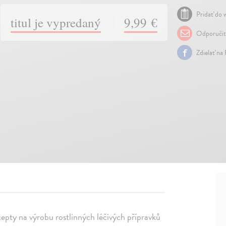
Pridať do w
titul je vypredaný
9,99 €
Odporuči
Zdielať na
ecepty na výrobu rostlinných léčivých přípravků