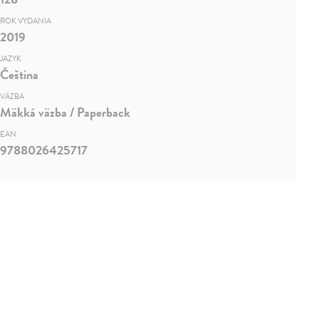
ROK VYDANIA
2019
JAZYK
Čeština
VÄZBA
Mäkká väzba / Paperback
EAN
9788026425717