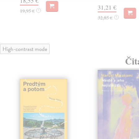
18,55 €
31,21 €
19,95 €
?
32,85 €
?
High-contrast mode
Čit