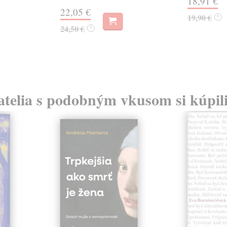
18,91 €
22,05 €
19,90 €
?
24,50 €
?
atelia s podobným vkusom si kúpili