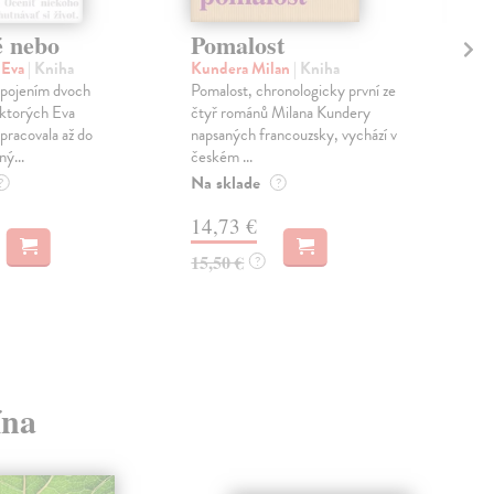
é nebo
Pomalost
Sl
pr
 Eva
| Kniha
Kundera Milan
| Kniha
sm
 spojením dvoch
Pomalost, chronologicky první ze
 ktorých Eva
čtyř románů Milana Kundery
Mik
pracovala až do
napsaných francouzsky, vychází v
Mon
ný...
českém ...
publ
Na sklade
kľú
?
?
hist
14,73 €
Na 
15,50 €
?
23
24,
ína