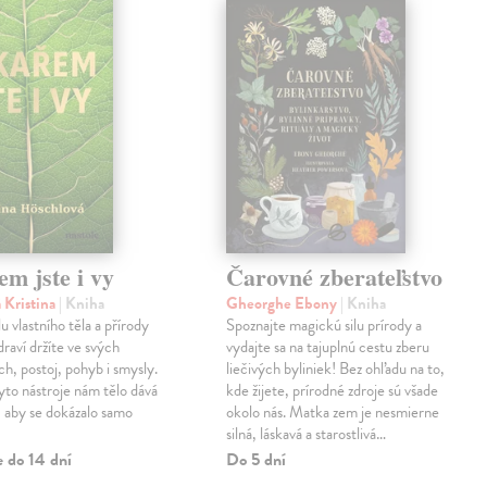
m jste i vy
Čarovné zberateľstvo
 Kristina
| Kniha
Gheorghe Ebony
| Kniha
u vlastního těla a přírody
Spoznajte magickú silu prírody a
draví držíte ve svých
vydajte sa na tajuplnú cestu zberu
h, postoj, pohyb i smysly.
liečivých byliniek! Bez ohľadu na to,
to nástroje nám tělo dává
kde žijete, prírodné zdroje sú všade
i, aby se dokázalo samo
okolo nás. Matka zem je nesmierne
silná, láskavá a starostlivá…
e do 14 dní
Do 5 dní