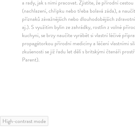
a rady, jak s nimi pracovat. Zjistíte, že přírodní cest
(nachlazení, chřipku nebo třeba bolavá záda), a naučíte
příznaků závažnějších nebo dlouhodobějších zdravotn
aj.). S využitím bylin ze zahrádky, rostlin z volné př
kuchyni, se brzy naučíte vyrábět si vlastní léčivé příp
propagátorkou přírodní medicíny a léčení vlastními sil
zkušenosti se již řadu let dělí s britskými čtenáři pro
Parent).
High-contrast mode