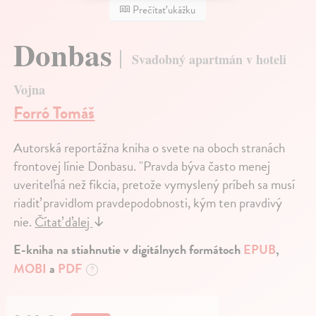
Prečítať ukážku
Donbas
Svadobný apartmán v hoteli
Vojna
Forró Tomáš
Autorská reportážna kniha o svete na oboch stranách
frontovej línie Donbasu. "Pravda býva často menej
uveriteľná než fikcia, pretože vymyslený príbeh sa musí
riadiť pravidlom pravdepodobnosti, kým ten pravdivý
nie.
Čítať ďalej
↓
E-kniha na stiahnutie v digitálnych formátoch
EPUB
,
MOBI
a
PDF
?