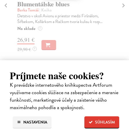
Blumentálske blues
Berka Tomáš
| Kniha
R
Detstvo v okolí Avionu a priestor medzi Firšnálom,
Le
Šifbekom, Kollárkom a Račkom tvoria kulisu k rozp...
Kni
Na sklade
?
isl
26,91 €
29,90 €
?
13
Príjmete naše cookies?
K prevádzke internetového kníhkupectva Artforum
Ďalšie z kategórie reportáže
využívame cookies slúžiace na zabezpečenie a meranie
funkčnosti, marketingové účely a zaistenie vášho
maximálneho pohodlia a spokojnosti.
NASTAVENIA
SÚHLASÍM