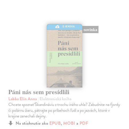
E-KNIHA
novinka
Páni nás sem presídlili
Labba Elin Anna
| Elektronická kniha
Chcete spoznať Škandináviu z trochu iného uhla? Zabudnite na fjordy
či polárnu žiaru, pátrajte po príbehoch ľudí a po jazvách, ktoré v
krajine zanechali dejiny.
Na stiahnutie ako
EPUB
,
MOBI
a
PDF