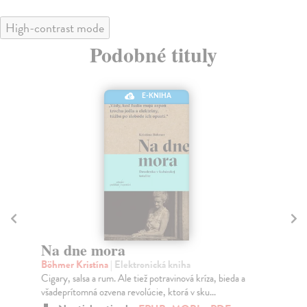
High-contrast mode
Podobné tituly
E-KNIHA
Na dne mora
U
Böhmer Kristína
| Elektronická kniha
On
Cigary, salsa a rum. Ale tiež potravinová kríza, bieda a
Nie
všadeprítomná ozvena revolúcie, ktorá v sku...
sku