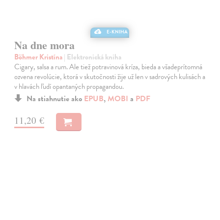
E-KNIHA
Na dne mora
Böhmer Kristína
| Elektronická kniha
Cigary, salsa a rum. Ale tiež potravinová kríza, bieda a všadeprítomná
ozvena revolúcie, ktorá v skutočnosti žije už len v sadrových kulisách a
v hlavách ľudí opantaných propagandou.
Na stiahnutie ako
EPUB
,
MOBI
a
PDF
11,20 €