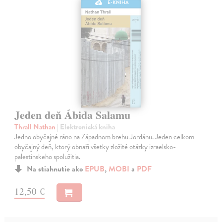
E-KNIHA
Jeden deň Ábida Salamu
Thrall Nathan
| Elektronická kniha
Jedno obyčajné ráno na Západnom brehu Jordánu. Jeden celkom
obyčajný deň, ktorý obnaží všetky zložité otázky izraelsko-
palestínskeho spolužitia.
Na stiahnutie ako
EPUB
,
MOBI
a
PDF
12,50 €