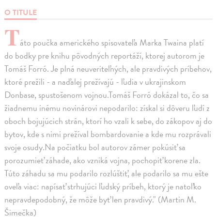
O TITULE
T
áto poučka amerického spisovateľa Marka Twaina platí
do bodky pre knihu pôvodných reportáží, ktorej autorom je
Tomáš Forró. Je plná neuveriteľných, ale pravdivých príbehov,
ktoré prežili - a naďalej prežívajú - ľudia v ukrajinskom
Donbase, spustošenom vojnou.Tomáš Forró dokázal to, čo sa
žiadnemu inému novinárovi nepodarilo: získal si dôveru ľudí z
oboch bojujúcich strán, ktorí ho vzali k sebe, do zákopov aj do
bytov, kde s nimi prežíval bombardovanie a kde mu rozprávali
svoje osudy.Na počiatku bol autorov zámer pokúsiť sa
porozumieť záhade, ako vzniká vojna, pochopiť korene zla.
Túto záhadu sa mu podarilo rozlúštiť, ale podarilo sa mu ešte
oveľa viac: napísať strhujúci ľudský príbeh, ktorý je natoľko
nepravdepodobný, že môže byť len pravdivý." (Martin M.
Šimečka)