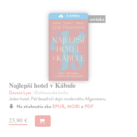
E-KNIHA
novinka
Najlepší hotel v Kábule
Doucet Lyse
| Elektronická kniha
Jeden hotel. Päť desaťročí dejín moderného Afganistanu.
Na stiahnutie ako
EPUB
,
MOBI
a
PDF
23,90 €