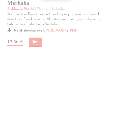
Merhaba
Szabłowski Witold
| Elektronická kniha
Niečo na tom Turecku asi bude, inak by na jeho pláže nesmerovali
desaťtisíce Slovákov ročne. Ak patríte medzi nich, určite by vám v
kufri nemala chýbať kniha Merhaba.
Na stiahnutie ako
EPUB
,
MOBI
a
PDF
12,50 €