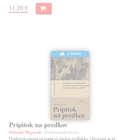
11,20 €
E-KNIHA
Prípitok na predkov
Górecki Wojciech
| Elektronická kniha
Niektoré miesta na svete sú možno priďaleko. Ukrývajú sa za