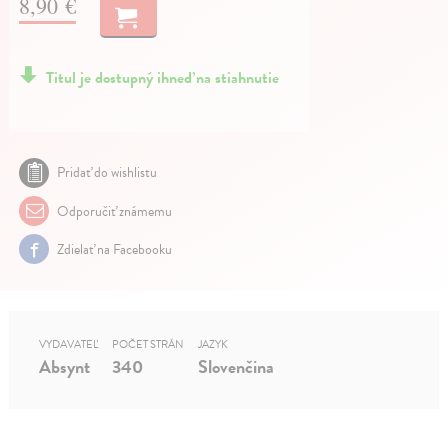
8,90 €
Titul je dostupný ihneď na stiahnutie
Pridať do wishlistu
Odporučiť známemu
Zdielať na Facebooku
VYDAVATEĽ
POČET STRÁN
JAZYK
Absynt
340
Slovenčina