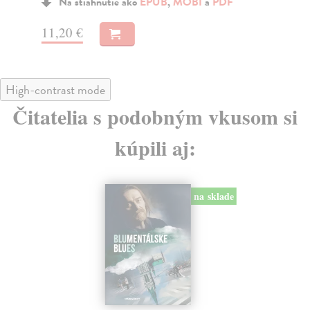
Na stiahnutie ako
EPUB
,
MOBI
a
PDF
11,20 €
13
High-contrast mode
Čitatelia s podobným vkusom si
kúpili aj:
na sklade