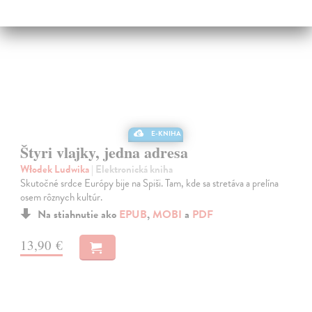
E-KNIHA
Štyri vlajky, jedna adresa
Włodek Ludwika
| Elektronická kniha
Skutočné srdce Európy bije na Spiši. Tam, kde sa stretáva a prelína
osem rôznych kultúr.
Na stiahnutie ako
EPUB
,
MOBI
a
PDF
13,90 €