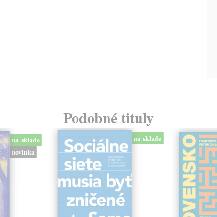
Podobné tituly
na sklade
na sklade
novinka