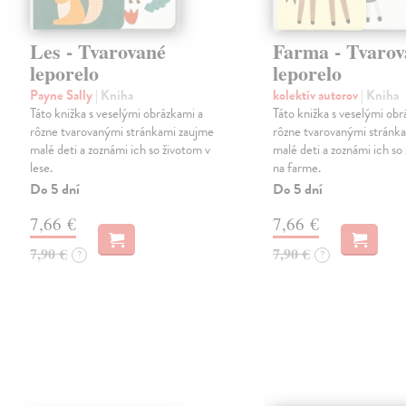
Les - Tvarované
Farma - Tvarov
leporelo
leporelo
Payne Sally
| Kniha
kolektív autorov
| Kniha
Táto knižka s veselými obrázkami a
Táto knižka s veselými obr
rôzne tvarovanými stránkami zaujme
rôzne tvarovanými stránk
malé deti a zoznámi ich so životom v
malé deti a zoznámi ich so
lese.
na farme.
Do 5 dní
Do 5 dní
7,66 €
7,66 €
7,90 €
7,90 €
?
?