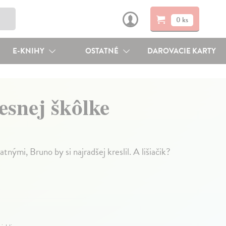
0 ks
E-KNIHY
OSTATNÉ
DAROVACIE KARTY
lesnej škôlke
tnými, Bruno by si najradšej kreslil. A lišiačik?