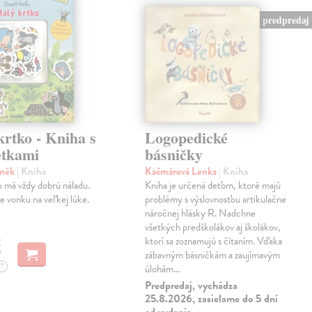
predpredaj
rtko - Kniha s
Logopedické
tkami
básničky
eněk
| Kniha
Kačmárová Lenka
| Kniha
 má vždy dobrú náladu.
Kniha je určená deťom, ktoré majú
je vonku na veľkej lúke.
problémy s výslovnosťou artikulačne
náročnej hlásky R. Nadchne
všetkých predškolákov aj školákov,
€
ktorí sa zoznamujú s čítaním. Vďaka
zábavným básničkám a zaujímavým
?
úlohám…
Predpredaj, vychádza
25.8.2026, zasielame do 5 dní
od vydania