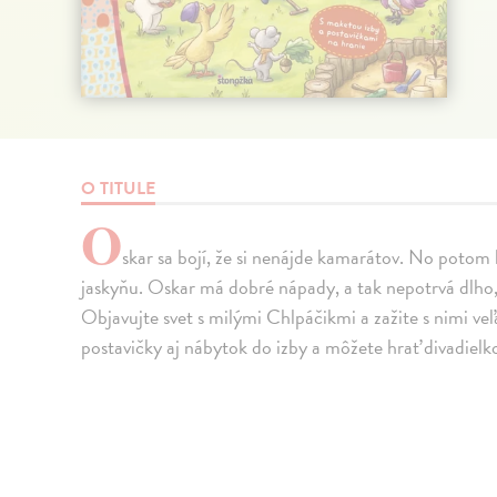
O TITULE
O
skar sa bojí, že si nenájde kamarátov. No potom 
jaskyňu. Oskar má dobré nápady, a tak nepotrvá dlho
Objavujte svet s milými Chlpáčikmi a zažite s nimi veľ
postavičky aj nábytok do izby a môžete hrať divadielk