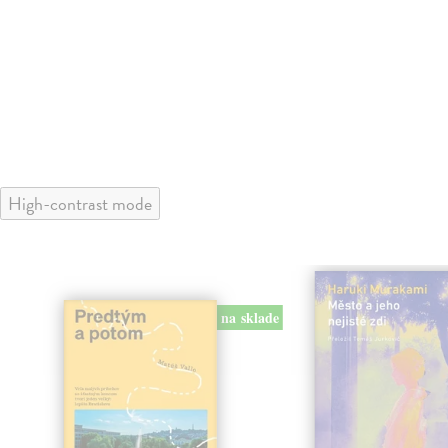
High-contrast mode
na sklade