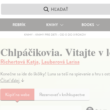
REBRÍK
KNIHY
BOOKS
KNIHY
-
KNIHY PRE DETI
-
OD 0 DO 3 ROKOV
Chlpáčikovia. Vitajte v 
Richertová Katja
,
Lauberová Larisa
Konečne sa ide do škôlky! Luna sa teší na spievanie a hru s osta
Čítať ďalej
↓
Kúpiť
na webe
Rezervovať v kníhkupectve