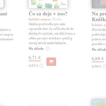
ané
Čo sa deje v zoo?
Na pr
Knižk
kolektív autorov
| Kniha
Ideálna prvá knižka pre vaše
kolektív 
najmenšie deti. Je veľká akurát do
ázkami a
Mini knižk
detských ručičiek, má oblú hranu a
ami zaujme
praktický
vďaka pevným stránkam vydrží aj
 zvieratami
priamo na 
menej šetrné zaobchádzanie.
pomôže s r
Na sklade
?
Na sklad
6,71 €
6,69 €
6,92 €
?
6,90 €
?