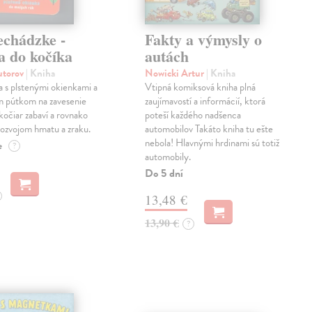
echádzke -
Fakty a výmysly o
a do kočíka
autách
autorov
| Kniha
Nowicki Artur
| Kniha
a s plstenými okienkami a
Vtipná komiksová kniha plná
m pútkom na zavesenie
zaujímavostí a informácií, ktorá
kočiar zabaví a rovnako
poteší každého nadšenca
ozvojom hmatu a zraku.
automobilov Takáto kniha tu ešte
nebola! Hlavnými hrdinami sú totiž
e
?
automobily.
Do 5 dní
13,48 €
13,90 €
?