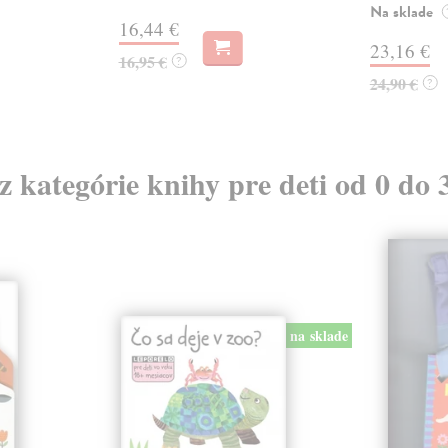
Na sklade
16,44 €
23,16 €
16,95 €
?
24,90 €
?
 z kategórie knihy pre deti od 0 do 
na sklade