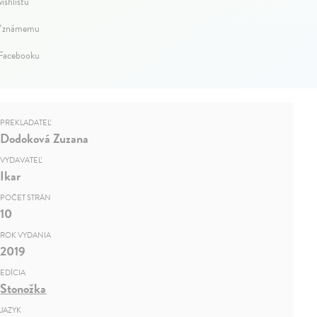
ishlistu
ť známemu
 Facebooku
PREKLADATEĽ
Dodoková Zuzana
VYDAVATEĽ
Ikar
POČET STRÁN
10
ROK VYDANIA
2019
EDÍCIA
Stonožka
JAZYK