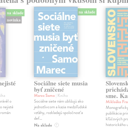
na sklade
na sklade
novinka
ejisté
Sociálne siete musia
Slovens
byť zničené
prichád
sme. Ka
iha
Marec Samo
| Kniha
právěl o
Sociálne siete nám ubližujú ako
Mikloško Fra
o nejisté
jednotlivcom a kazia medziľudské
Monograficky
ý román
vzťahy, rozkladajú spoločnosť a
publikácia pri
def...
kľúčových pr
historického u
Na sklade
?