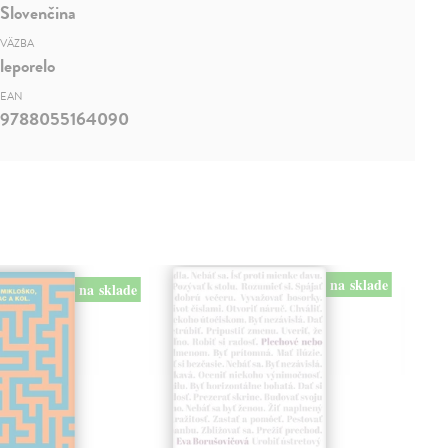
Slovenčina
VÄZBA
leporelo
EAN
9788055164090
na sklade
na sklade