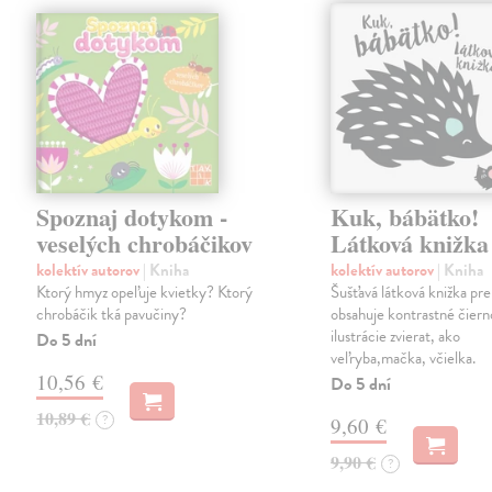
Spoznaj dotykom -
Kuk, bábätko!
veselých chrobáčikov
Látková knižka
kolektív autorov
| Kniha
kolektív autorov
| Kniha
Ktorý hmyz opeľuje kvietky? Ktorý
Šušťavá látková knižka pre
chrobáčik tká pavučiny?
obsahuje kontrastné čiern
ilustrácie zvierat, ako
Do 5 dní
veľryba,mačka, včielka.
10,56 €
Do 5 dní
10,89 €
?
9,60 €
9,90 €
?