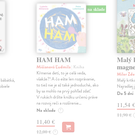
na sklade
HAM HAM
Malý k
magne
Mičianová Ľudmila
| Kniha
Kŕmenie detí, to je celá veda,
Miler Zd
všakže?! A čo ešte len rozprávanie,
 bábätká,
Malý krtko
to tiež nie je až také jednoduché, ako
obiele
Najradšej 
by sa mohlo na prvý pohľad zdať.
Do 5 dní
V rukách držíte knižku určenú práve
na rozvoj reči a rozšírenie…
11,54 
Na sklade
?
11,90 €
11,40 €
12,00 €
?