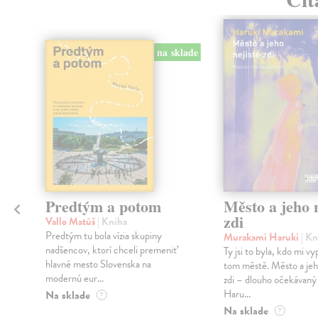
na sklade
Predtým a potom
Město a jeho n
zdi
Vallo Matúš
| Kniha
Predtým tu bola vízia skupiny
Murakami Haruki
| Kn
nadšencov, ktorí chceli premeniť
Ty jsi to byla, kdo mi vy
hlavné mesto Slovenska na
tom městě. Město a jeh
modernú eur...
zdi – dlouho očekávan
Haru...
Na sklade
?
Na sklade
?