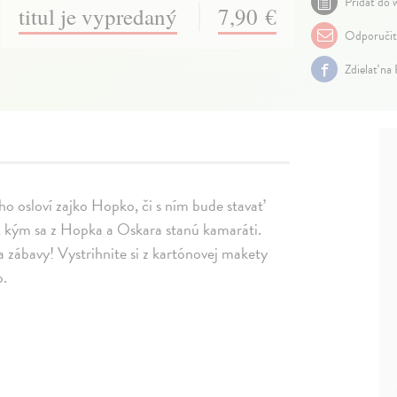
Pridať do w
titul je vypredaný
7,90 €
Odporuči
Zdielať na
ho osloví zajko Hopko, či s ním bude stavať
, kým sa z Hopka a Oskara stanú kamaráti.
a zábavy! Vystrihnite si z kartónovej makety
o.