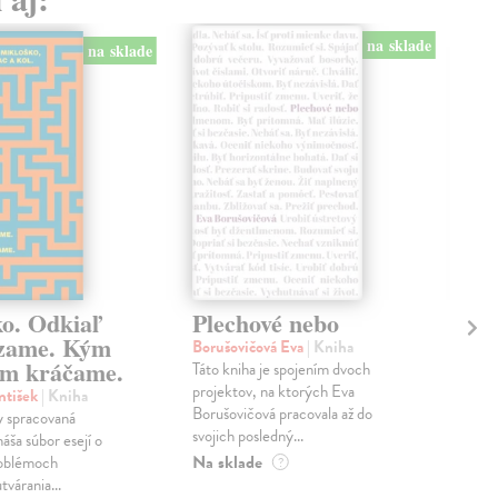
na sklade
na sklade
ko. Odkiaľ
Plechové nebo
Po
zame. Kým
Borušovičová Eva
| Kniha
Kun
m kráčame.
Táto kniha je spojením dvoch
Poma
projektov, na ktorých Eva
čty
ntišek
| Kniha
Borušovičová pracovala až do
naps
 spracovaná
svojich posledný...
česk
náša súbor esejí o
Na sklade
Na 
oblémoch
?
tvárania...