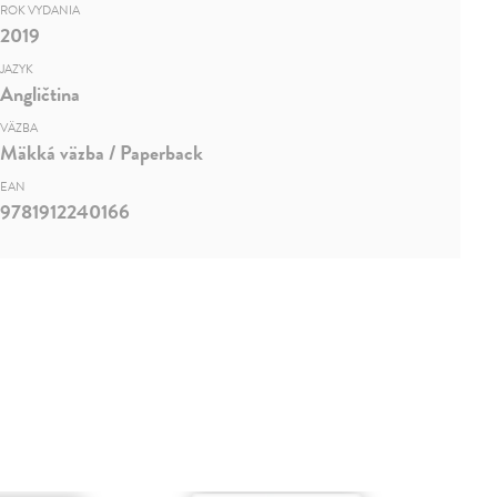
ROK VYDANIA
2019
JAZYK
Angličtina
VÄZBA
Mäkká väzba / Paperback
EAN
9781912240166