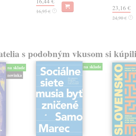
16,44 €
23,16 €
16,95 €
?
24,90 €
?
atelia s podobným vkusom si kúpili
na sklade
na sklade
novinka