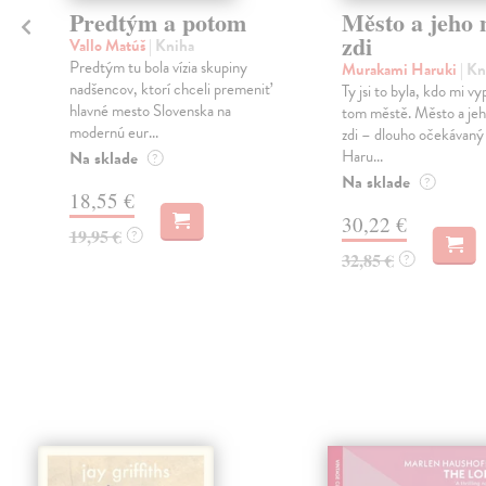
Predtým a potom
Město a jeho n
zdi
Vallo Matúš
| Kniha
Predtým tu bola vízia skupiny
Murakami Haruki
| Kn
nadšencov, ktorí chceli premeniť
Ty jsi to byla, kdo mi vy
hlavné mesto Slovenska na
tom městě. Město a jeh
modernú eur...
zdi – dlouho očekávan
Haru...
Na sklade
?
Na sklade
?
18,55 €
30,22 €
19,95 €
?
32,85 €
?