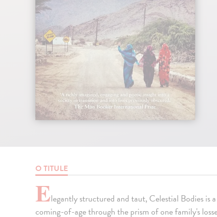
O TITULE
E
legantly structured and taut, Celestial Bodies is a
coming-of-age through the prism of one family's losse