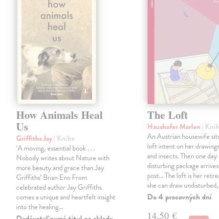
How Animals Heal
The Loft
Us
Haushofer Marlen
| Kni
An Austrian housewife sits
Griffiths Jay
| Kniha
loft intent on her drawings
‘A moving, essential book . . .
and insects. Then one day 
Nobody writes about Nature with
disturbing package arrives
more beauty and grace than Jay
post... The loft is her retre
Griffiths’ Brian Eno From
she can draw undisturbed
celebrated author Jay Griffiths
Do 4 pracovných dní
comes a unique and heartfelt insight
into the healing…
14,50 €
Dodávateľ nemá titul na sklade.