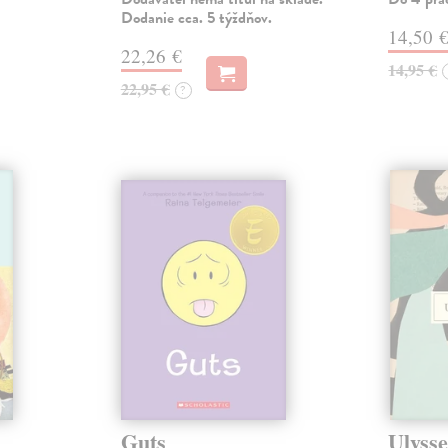
Dodanie cca. 5 týždňov.
14,50 
22,26 €
14,95 €
22,95 €
?
Guts
Ulysse