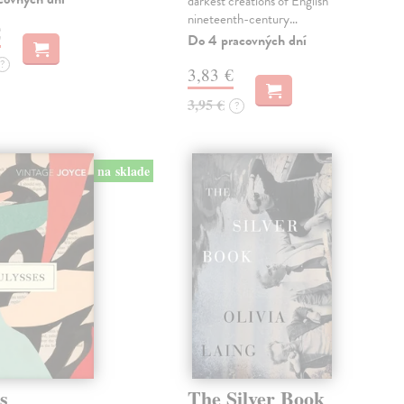
darkest creations of English
nineteenth-century…
€
Do 4 pracovných dní
?
3,83 €
3,95 €
?
na sklade
s
The Silver Book