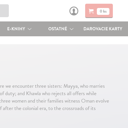
0 ks
E-KNIHY
OSTATNÉ
DAROVACIE KARTY
here we encounter three sisters: Mayya, who marries
f duty; and Khawla who rejects all offers while
 three women and their families witness Oman evolve
 after the colonial era, to the crossroads of its