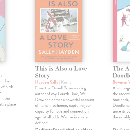
This is Also a Love
The A
Story
Doodl
ha
 in her
Hayden Sally
| Kniha
Bowman 
 of birds
From the Orwell Prize-winning
An outrag
a
author of My Fourth Time, We
the ascen
 in the
Drowned comes a powerful account
foot peak
at, a place
of human resilience, capturing our
Doodle has
,…
capacity for love and connection
since its p
against all odds. We live in an era
the reliab
defined…
…
Dodávateľ nemá titul na sklade.
Do 4 pra