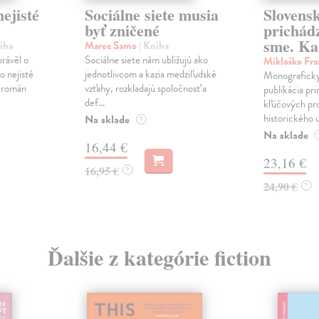
ejisté
Sociálne siete musia
Slovens
byť zničené
prichád
sme. Ka
iha
Marec Samo
| Kniha
právěl o
Sociálne siete nám ubližujú ako
Mikloško Fra
o nejisté
jednotlivcom a kazia medziľudské
Monograficky
ý román
vzťahy, rozkladajú spoločnosť a
publikácia pri
def...
kľúčových pr
historického u
Na sklade
?
Na sklade
16,44 €
23,16 €
16,95 €
?
24,90 €
?
Ďalšie z kategórie fiction