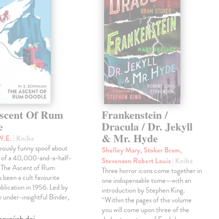
scent Of Rum
Frankenstein /
e
Dracula / Dr. Jekyll
& Mr. Hyde
W.E.
| Kniha
eously funny spoof about
Shelley Mary, Stoker Bram,
t of a 40,000-and-a-half-
Stevenson Robert Louis
| Kniha
, The Ascent of Rum
Three horror icons come together in
 been a cult favourite
one indispensable tome—with an
ublication in 1956. Led by
introduction by Stephen King.
ly under-insightful Binder,
“Within the pages of this volume
you will come upon three of the
covných dní