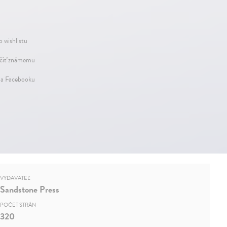
o wishlistu
iť známemu
na Facebooku
VYDAVATEĽ
Sandstone Press
POČET STRÁN
320