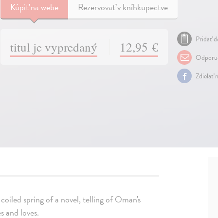
Kúpiť
na webe
Rezervovať v kníhkupectve
Pridať d
titul je vypredaný
12,95 €
Odporuč
Zdielať 
 coiled spring of a novel, telling of Oman's
s and loves.