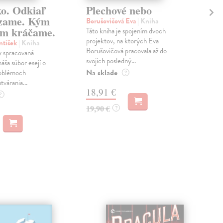
ko. Odkiaľ
Plechové nebo
Po
zame. Kým
Borušovičová Eva
| Kniha
Kun
m kráčame.
Táto kniha je spojením dvoch
Poma
projektov, na ktorých Eva
čty
ntišek
| Kniha
Borušovičová pracovala až do
naps
 spracovaná
svojich posledný...
česk
náša súbor esejí o
Na sklade
Na 
oblémoch
?
tvárania...
18,91 €
14
?
19,90 €
15,
?