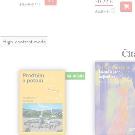
30,22 €
19,95 €
?
32,85 €
?
High-contrast mode
Čit
na sklade