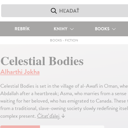
REBRÍK
KNIHY
BOOKS
BOOKS
-
FICTION
Celestial Bodies
Alharthi Jokha
Celestial Bodies is set in the village of al-Awafi in Oman, w
Abdallah after a heartbreak; Asma, who marries from a sense o
waiting for her beloved, who has emigrated to Canada. These
from a traditional, slave-owning society slowly redefining itself
complex present.
Čítať ďalej
↓