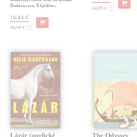
Dodanie cca. 5 týždňov.
14,95 €
?
16,44 €
16,95 €
?
Lázár (anglické
The Odyssey