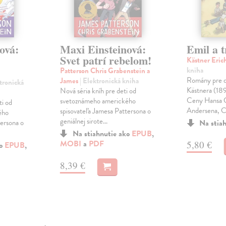
ová:
Maxi Einsteinová:
Emil a t
Svet patrí rebelom!
Kästner Eric
kniha
Patterson Chris Grabenstein a
Romány pre de
James
| Elektronická kniha
ktronická
Kästnera (189
Nová séria kníh pre deti od
Ceny Hansa C
svetoznámeho amerického
ti od
Andersena, Ce
spisovateľa Jamesa Pattersona o
ého
geniálnej sirote...
tersona o
Na stia
Na stiahnutie ako
EPUB
,
MOBI
a
PDF
5,80 €
ko
EPUB
,
8,39 €