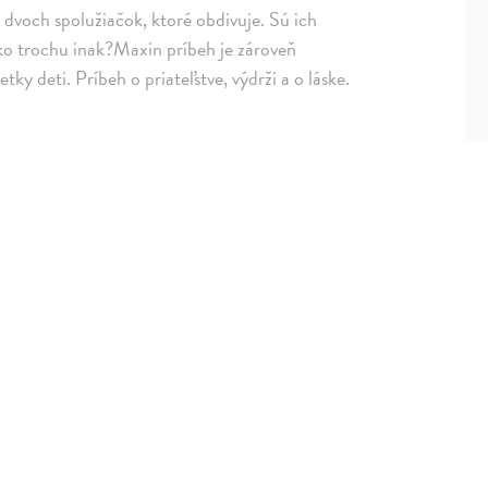
y dvoch spolužiačok, ktoré obdivuje. Sú ich
tko trochu inak?Maxin príbeh je zároveň
ky deti. Príbeh o priateľstve, výdrži a o láske.