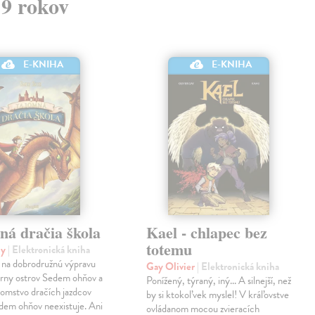
 9 rokov
E-KNIHA
E-KNIHA
ná dračia škola
Kael - chlapec bez
totemu
ly
| Elektronická kniha
 na dobrodružnú výpravu
Gay Olivier
| Elektronická kniha
árny ostrov Sedem ohňov a
Ponížený, týraný, iný... A silnejší, než
jomstvo dračích jazdcov
by si ktokoľvek myslel! V kráľovstve
dem ohňov neexistuje. Ani
ovládanom mocou zvieracích