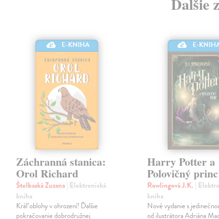
Ďalšie 
E-KNIHA
E-KNIH
Záchranná stanica:
Harry Potter a
Orol Richard
Polovičný princ
Štelbaská Zuzana
| Elektronická
Rowlingová J.K.
| Elektr
kniha
kniha
Kráľ oblohy v ohrození! Ďalšie
Nové vydanie s jedinečno
pokračovanie dobrodružnej
od ilustrátora Adriána Ma