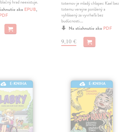
lačný hrad neexistuje.
totemov je mladý chlapec Kael bez
iahnutie ako
EPUB
,
totemu verejne ponížený a
PDF
vyhlásený za vyvrheľa bez
budúcnosti.…
Na stiahnutie ako
PDF
9,10 €
E-KNIHA
E-KNIHA