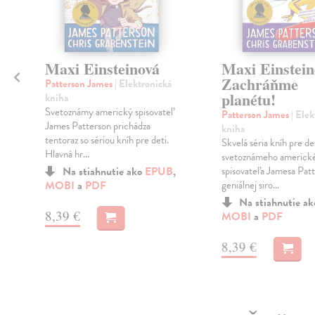
Maxi Einsteinová
Maxi Einstein
Zachráňme
Patterson James
| Elektronická
planétu!
kniha
Svetoznámy americký spisovateľ
Patterson James
| Ele
James Patterson prichádza
kniha
tentoraz so sériou kníh pre deti.
Skvelá séria kníh pre de
Hlavná hr...
svetoznámeho americk
Na stiahnutie ako
EPUB
,
spisovateľa Jamesa Pat
MOBI
a
PDF
geniálnej siro...
Na stiahnutie a
8,39 €
MOBI
a
PDF
8,39 €