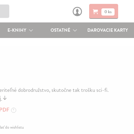
0 ks
E-KNIHY
OSTATNÉ
DAROVACIE KARTY
eriteľné dobrodružstvo, skutočne tak trošku sci-fi.
j
↓
PDF
?
dať do wishlistu