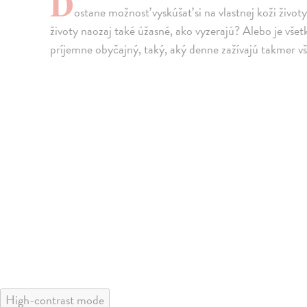
D
ostane možnosť vyskúšať si na vlastnej koži život
životy naozaj také úžasné, ako vyzerajú? Alebo je vše
príjemne obyčajný, taký, aký denne zažívajú takmer všet
High-contrast mode