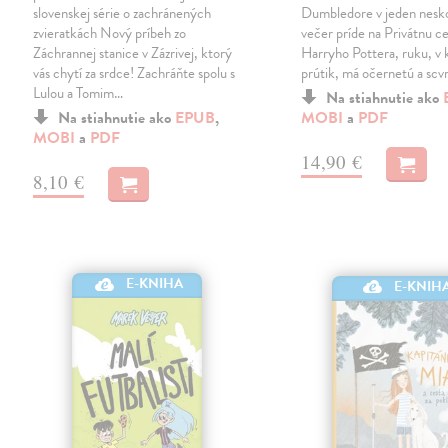
slovenskej série o zachránených
Dumbledore v jeden nesko
zvieratkách Nový príbeh zo
večer príde na Privátnu c
Záchrannej stanice v Zázrivej, ktorý
Harryho Pottera, ruku, v k
vás chytí za srdce! Zachráňte spolu s
prútik, má očernetú a sc
Lulou a Tomim…
Na stiahnutie ako
Na stiahnutie ako
EPUB
,
MOBI
a
PDF
MOBI
a
PDF
14,90 €
8,10 €
E-KNIHA
E-KNIH