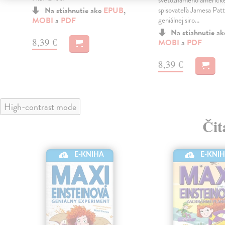
svetoznámeho americk
Na stiahnutie ako
EPUB
,
spisovateľa Jamesa Pat
MOBI
a
PDF
geniálnej siro...
Na stiahnutie a
8,39 €
MOBI
a
PDF
8,39 €
High-contrast mode
Čit
E-KNI
E-KNIHA