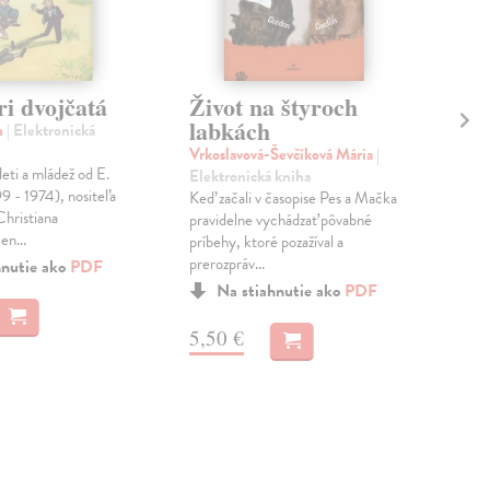
ri dvojčatá
Život na štyroch
Ki
labkách
Mô
h
| Elektronická
ka
Vrkoslavová-Ševčíková Mária
|
ot
ti a mládež od E.
Elektronická kniha
9 - 1974), nositeľa
Keď začali v časopise Pes a Mačka
Kle
hristiana
pravidelne vychádzať pôvabné
Mar
n...
príbehy, ktoré pozažíval a
Som 
prerozpráv...
hnutie ako
PDF
nem
kamo
Na stiahnutie ako
PDF
kata
5,50 €
9,