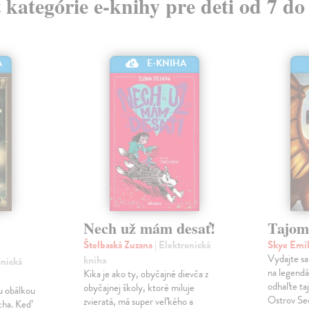
z kategórie e-knihy pre deti od 7 do
A
E-KNIHA
Nech už mám desať!
Tajom
Štelbaská Zuzana
| Elektronická
Skye Emi
Vydajte sa
kniha
onická
na legend
Kika je ako ty, obyčajné dievča z
odhaľte ta
obyčajnej školy, ktoré miluje
u obálkou
Ostrov Se
zvieratá, má super veľkého a
cha. Keď