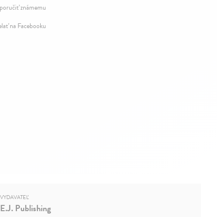
oručiť známemu
elať na Facebooku
VYDAVATEĽ
E.J. Publishing