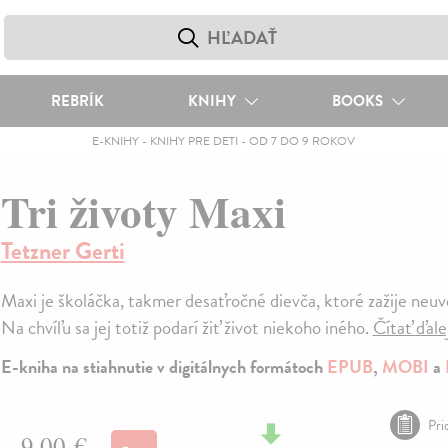
REBRÍK
KNIHY
BOOKS
E-KNIHY
-
KNIHY PRE DETI
-
OD 7 DO 9 ROKOV
Tri životy Maxi
Tetzner Gerti
Maxi je školáčka, takmer desaťročné dievča, ktoré zažije neuv
Na chvíľu sa jej totiž podarí žiť život niekoho iného.
Čítať ďale
E-kniha na stiahnutie v digitálnych formátoch
EPUB
,
MOBI
a
Pri
9,00 €