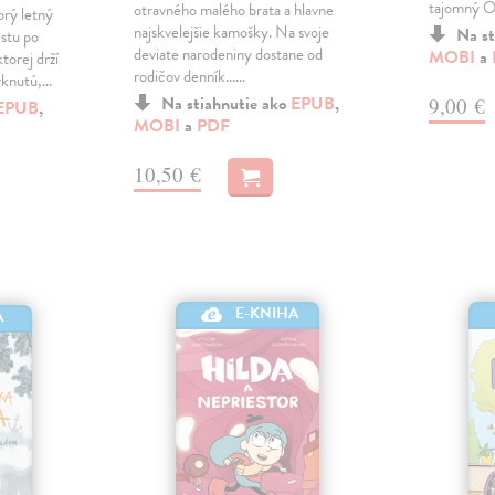
tajomný Ob
otravného malého brata a hlavne
rý letný
najskvelejšie kamošky. Na svoje
Na st
estu po
deviate narodeniny dostane od
MOBI
a
torej drží
rodičov denník...…
vrknutú,…
Na stiahnutie ako
EPUB
,
9,00 €
EPUB
,
MOBI
a
PDF
10,50 €
E-KNIHA
A