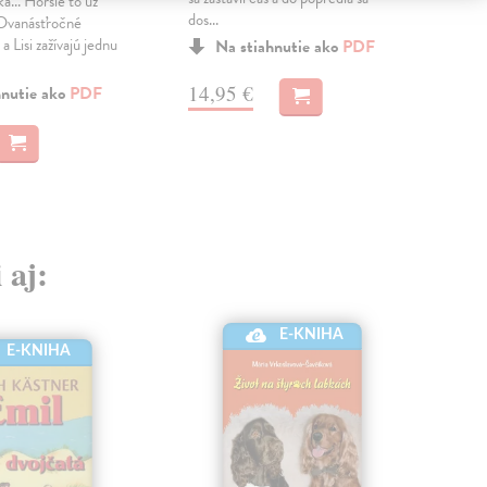
a... Horšie to už
dos...
nesk
Dvanásťročné
 Lisi zažívajú jednu
Na stiahnutie ako
PDF
MO
14,95 €
hnutie ako
PDF
14
 aj:
E-KNIHA
E-KNIHA