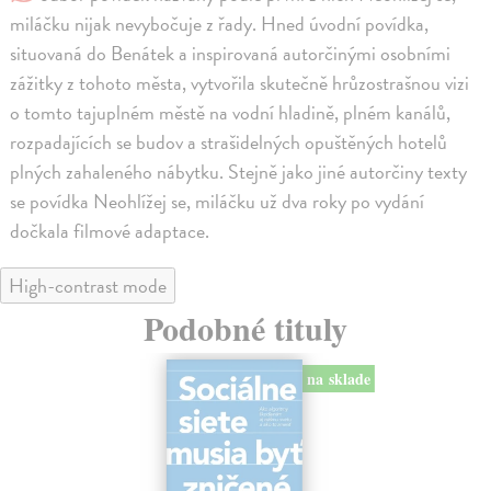
miláčku nijak nevybočuje z řady. Hned úvodní povídka,
situovaná do Benátek a inspirovaná autorčinými osobními
zážitky z tohoto města, vytvořila skutečně hrůzostrašnou vizi
o tomto tajuplném městě na vodní hladině, plném kanálů,
rozpadajících se budov a strašidelných opuštěných hotelů
plných zahaleného nábytku. Stejně jako jiné autorčiny texty
se povídka Neohlížej se, miláčku už dva roky po vydání
dočkala filmové adaptace.
High-contrast mode
Podobné tituly
na sklade