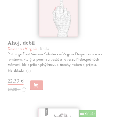
Ahoj, debil
Despentes Virginie
| Kniha
Po trilógii Život Vernona Subutexa sa Virginie Despentes vracia s
románom, ktorý pripomína ultrasúčasnú verziu Nebezpečných
známostí. Ide o príbeh plný hnevu aj útechy, vzdoru aj prijatia.
Na sklade
?
22,33 €
23,50 €
?
na sklade