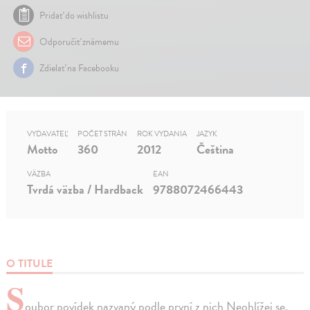
Pridať do wishlistu
Odporučiť známemu
Zdielať na Facebooku
VYDAVATEĽ
POČET STRÁN
ROK VYDANIA
JAZYK
Motto
360
2012
Čeština
VÄZBA
EAN
Tvrdá väzba / Hardback
9788072466443
O TITULE
S
oubor povídek nazvaný podle první z nich Neohlížej se,