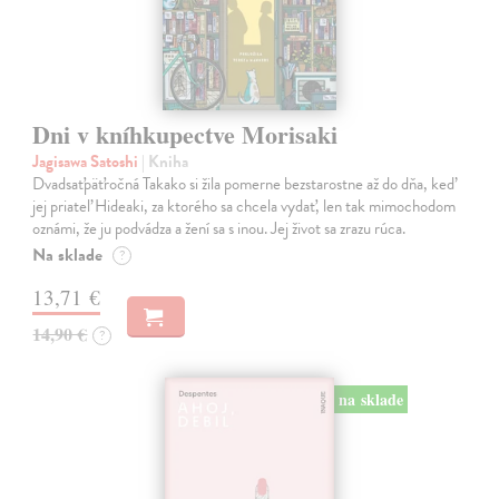
Dni v kníhkupectve Morisaki
Jagisawa Satoshi
| Kniha
Dvadsaťpäťročná Takako si žila pomerne bezstarostne až do dňa, keď
jej priateľ Hideaki, za ktorého sa chcela vydať, len tak mimochodom
oznámi, že ju podvádza a žení sa s inou. Jej život sa zrazu rúca.
Na sklade
?
13,71 €
14,90 €
?
na sklade