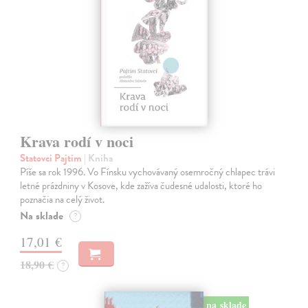
Krava rodí v noci
Statovci Pajtim
| Kniha
Píše sa rok 1996. Vo Fínsku vychovávaný osemročný chlapec trávi
letné prázdniny v Kosove, kde zažíva čudesné udalosti, ktoré ho
poznačia na celý život.
Na sklade
?
17,01 €
18,90 €
?
na sklade