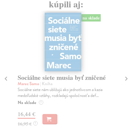
kúpili aj:
na sklade
Sociálne siete musia byť zničené
S
K
Marec Samo
| Kniha
Sociálne siete nám ubližujú ako jednotlivcom a kazia
Mik
medziľudské vzťahy, rozkladajú spoločnosť a def...
Mon
o k
Na sklade
?
Na
16,44 €
23
16,95 €
?
24