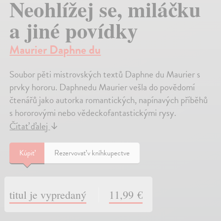
Neohlížej se, miláčku
a jiné povídky
Maurier Daphne du
Soubor pěti mistrovských textů Daphne du Maurier s
prvky hororu. Daphnedu Maurier vešla do povědomí
čtenářů jako autorka romantických, napínavých příběhů
s hororovými nebo vědeckofantastickými rysy.
Čítať ďalej
↓
Kúpiť
Rezervovať v kníhkupectve
titul je vypredaný
11,99 €