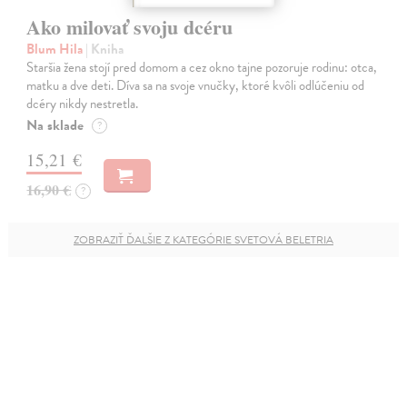
Ako milovať svoju dcéru
Blum Hila
| Kniha
Staršia žena stojí pred domom a cez okno tajne pozoruje rodinu: otca,
matku a dve deti. Díva sa na svoje vnučky, ktoré kvôli odlúčeniu od
dcéry nikdy nestretla.
Na sklade
?
15,21 €
16,90 €
?
ZOBRAZIŤ ĎALŠIE Z KATEGÓRIE SVETOVÁ BELETRIA