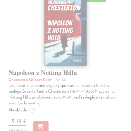
Napoleon z Notting Hillu
Chesterton Gilbert Keith
| Kniha
Dej literárnej prvotiny anglický spisovateľa, filozofa a laického
teológa Gilberta Keitha Chestertona (1874 – 1936) Napoleon z
Notting Hillu sa odohráva v roku 1984, keď sa Angličania rozhodli
zriecť parlamentnej…
Na sklade
?
15,19 €
15,99 €