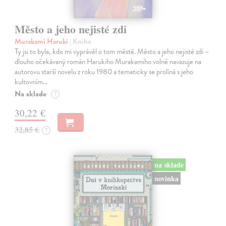
Město a jeho nejisté zdi
Murakami Haruki
| Kniha
Ty jsi to byla, kdo mi vyprávěl o tom městě. Město a jeho nejisté zdi –
dlouho očekávaný román Harukiho Murakamiho volně navazuje na
autorovu starší novelu z roku 1980 a tematicky se prolíná s jeho
kultovním…
Na sklade
?
30,22 €
32,85 €
?
na sklade
novinka