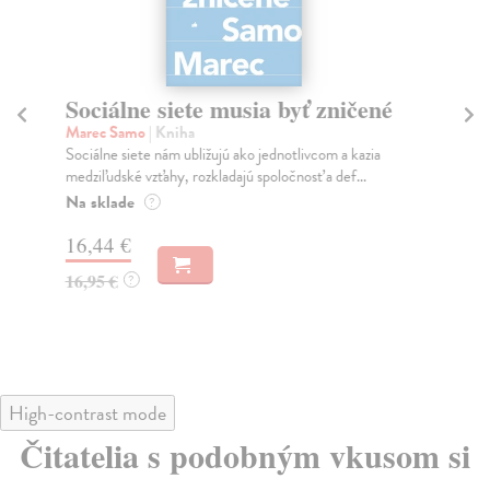
Sociálne siete musia byť zničené
S
K
Marec Samo
| Kniha
Sociálne siete nám ubližujú ako jednotlivcom a kazia
Mik
medziľudské vzťahy, rozkladajú spoločnosť a def...
Mon
o k
Na sklade
?
Na
16,44 €
23
16,95 €
?
24
High-contrast mode
Čitatelia s podobným vkusom si