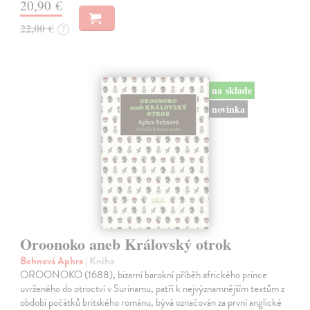
20,90 €
22,00 €
?
na sklade
novinka
Oroonoko aneb Královský otrok
Behnová Aphra
| Kniha
OROONOKO (1688), bizarní barokní příběh afrického prince
uvrženého do otroctví v Surinamu, patří k nejvýznamnějším textům z
období počátků britského románu, bývá označován za první anglické