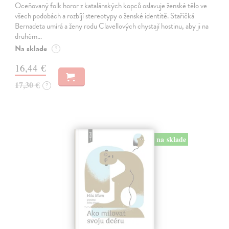
Oceňovaný folk horor z katalánských kopců oslavuje ženské tělo ve
všech podobách a rozbíjí stereotypy o ženské identitě. Stařičká
Bernadeta umírá a ženy rodu Clavellových chystají hostinu, aby ji na
druhém…
Na sklade
?
16,44 €
17,30 €
?
na sklade