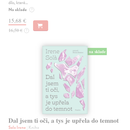
dílo, které…
Na sklade
?
15,68 €
16,50 €
?
na sklade
Dal jsem ti oči, a tys je upřela do temnot
Sola Irene
| Kniha