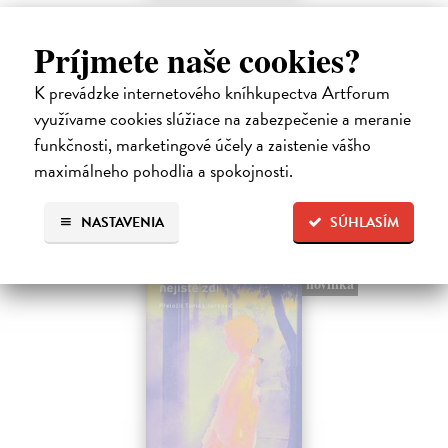
Rieka času
Mercier Pascal
| Kniha
Príjmete naše cookies?
Pascal Mercier bol vždy majstrom filozofického rozprávania. Romány
Nočný vlak do Lisabonu či Váha slov podnietili milióny čitateľov k
K prevádzke internetového kníhkupectva Artforum
zamysleniu sa nad veľkými témami, ako sú identita, sloboda, čas či…
využívame cookies slúžiace na zabezpečenie a meranie
Na sklade
?
funkčnosti, marketingové účely a zaistenie vášho
12,30 €
maximálneho pohodlia a spokojnosti.
12,95 €
?
NASTAVENIA
SÚHLASÍM
na sklade
novinka