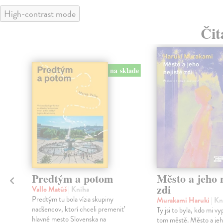
High-contrast mode
Čit
na sklade
Predtým a potom
Město a jeho n
zdi
Vallo Matúš
| Kniha
Predtým tu bola vízia skupiny
Murakami Haruki
| Kn
nadšencov, ktorí chceli premeniť
Ty jsi to byla, kdo mi vy
hlavné mesto Slovenska na
tom městě. Město a jeh