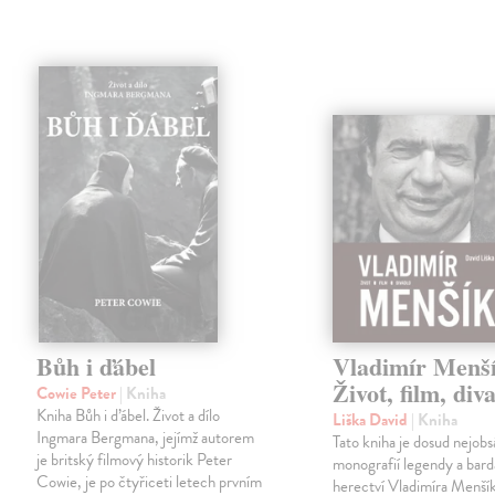
Bůh i ďábel
Vladimír Menší
Život, film, div
Cowie Peter
| Kniha
Kniha Bůh i ďábel. Život a dílo
Liška David
| Kniha
Ingmara Bergmana, jejímž auto­rem
Tato kniha je dosud nejobsá
je britský filmový historik Peter
monografií legendy a bar
Cowie, je po čtyřiceti letech prvním
herectví Vladimíra Menšík