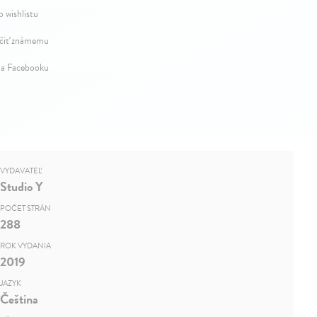
o wishlistu
iť známemu
na Facebooku
VYDAVATEĽ
Studio Y
POČET STRÁN
288
ROK VYDANIA
2019
JAZYK
Čeština