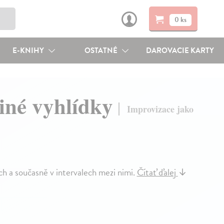
0 ks
E-KNIHY
OSTATNÉ
DAROVACIE KARTY
jiné vyhlídky
Improvizace jako
h a současně v intervalech mezi nimi.
Čítať ďalej
↓