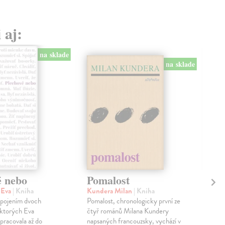
 aj:
na sklade
na sklade
é nebo
Pomalost
Sl
pr
 Eva
| Kniha
Kundera Milan
| Kniha
sm
 spojením dvoch
Pomalost, chronologicky první ze
 ktorých Eva
čtyř románů Milana Kundery
Mik
pracovala až do
napsaných francouzsky, vychází v
Mon