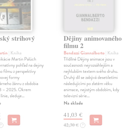
ský strihový
Dějiny animovaného
filmu 2
artin
| Kniha
Bendazzi Giannalberto
| Kniha
ikácie Martin Palúch
Třídílné Dějiny animace jsou v
ternatívny pohľad na dejiny
současnosti nejrozsáhlejším a
o filmu z perspektívy
nejhlubším textem svého druhu.
ihovej formy
Druhý díl se zabývá desetiletími
rneho žánru z obdobia
následujícími po zlatém věku
38 – 2025. Okrem
animace, nejistým obdobím, kdy
 línie, sleduje…
televizní série…
e
Na sklade
€
41,03 €
42,30 €
?
?