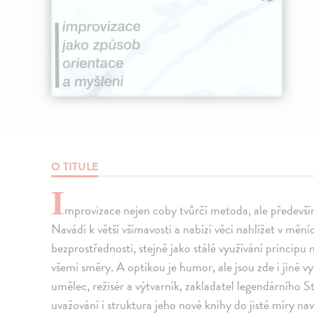
O TITULE
I
mprovizace nejen coby tvůrčí metoda, ale předevší
Navádí k větší všímavosti a nabízí věci nahlížet v mění
bezprostřednosti, stejně jako stálé využívání princip
všemi směry. A optikou je humor, ale jsou zde i jiné v
umělec, režisér a výtvarník, zakladatel legendárního
uvažování i struktura jeho nové knihy do jisté míry na