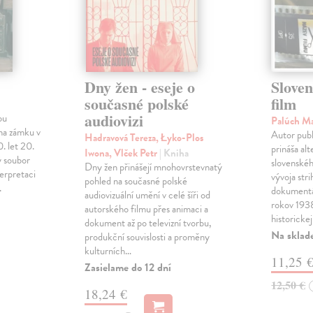
Dny žen - eseje o
Sloven
současné polské
film
audiovizi
ou
Palúch M
na zámku v
Autor publ
Hadravová Tereza, Łyko-Plos
. let 20.
prináša al
Iwona, Vlček Petr
| Kniha
ý soubor
slovenskéh
Dny žen přinášejí mnohovrstevnatý
terpretaci
vývoja str
pohled na současné polské
.
dokumentá
audiovizuální umění v celé šíři od
rokov 19
autorského filmu přes animaci a
historickej
dokument až po televizní tvorbu,
Na sklad
produkční souvislosti a proměny
kulturních…
11,25 
Zasielame do 12 dní
12,50 €
18,24 €