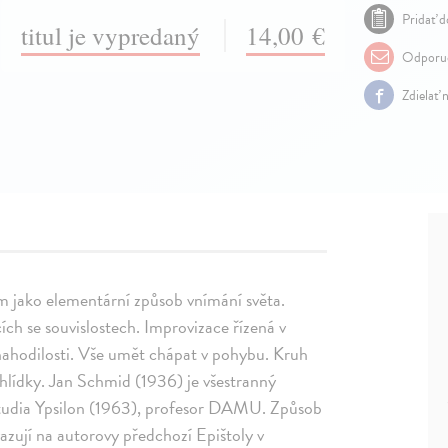
Pridať d
titul je vypredaný
14,00 €
Odporuč
Zdielať 
m jako elementární způsob vnímání světa.
cích se souvislostech. Improvizace řízená v
u nahodilosti. Vše umět chápat v pohybu. Kruh
yhlídky. Jan Schmid (1936) je všestranný
 Studia Ypsilon (1963), profesor DAMU. Způsob
vazují na autorovy předchozí Epištoly v