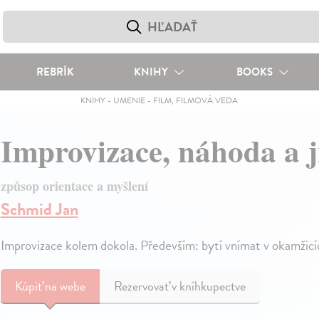
REBRÍK
KNIHY
BOOKS
KNIHY
-
UMENIE
-
FILM, FILMOVÁ VEDA
Improvizace, náhoda a 
způsop orientace a myšlení
Schmid Jan
Improvizace kolem dokola. Především: bytí vnímat v okamžicíc
Kúpiť
na webe
Rezervovať v kníhkupectve