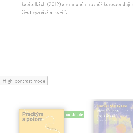
kapitolkách (2012) a v mnohém rovněž korespondují s 
život vyznává a rozvíjí.
High-contrast mode
na sklade