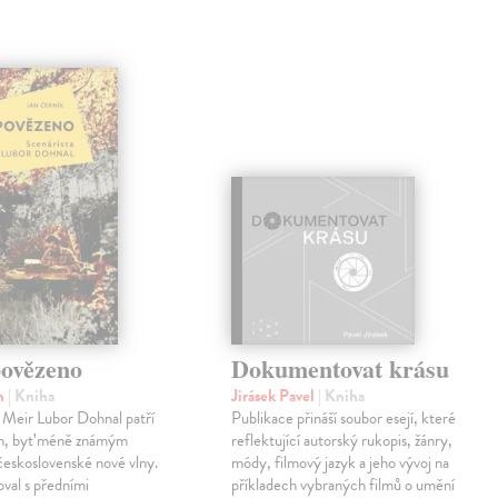
ovězeno
Dokumentovat krásu
an
| Kniha
Jirásek Pavel
| Kniha
 Meir Lubor Dohnal patří
Publikace přináší soubor esejí, které
m, byť méně známým
reflektující autorský rukopis, žánry,
eskoslovenské nové vlny.
módy, filmový jazyk a jeho vývoj na
val s předními
příkladech vybraných filmů o umění