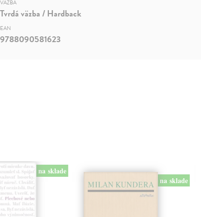
VÄZBA
Tvrdá väzba / Hardback
EAN
9788090581623
na sklade
na sklade