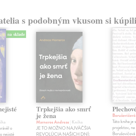
atelia s podobným vkusom si kúpili
na sklade
ejisté
Trpkejšia ako smrť
Plechov
je žena
Borušovičová
Táto kniha je
iha
Marneros Andreas
| Kniha
projektov, na
právěl o
JE TO MOŽNO NAJVÄČŠIA
Borušovičová 
o nejisté
REVOLÚCIA NAŠICH DNÍ: