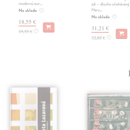
modernú eur...
zdi – dlouho očekávan
Haru...
Na sklade
?
Na sklade
?
18,55 €
31,21 €
19,95 €
?
32,85 €
?