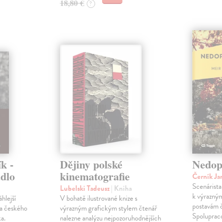
18,80 €
?
k -
Dějiny polské
Nedop
adlo
kinematografie
Černík J
Scenárista
Lubelski Tadeusz
| Kniha
k výrazný
hlejší
V bohatě ilustrované knize s
postavám č
da českého
výrazným grafickým stylem čtenář
Spolupraco
a.
nalezne analýzu nejpozoruhodnějších