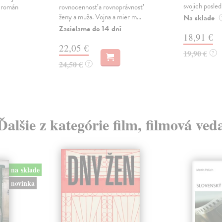
svojich posled
ý román
rovnocennosť a rovnoprávnosť
ženy a muža. Vojna a mier m...
Na sklade
Zasielame do 14 dní
18,91 €
22,05 €
19,90 €
?
24,50 €
?
Ďalšie z kategórie film, filmová ved
na sklade
novinka