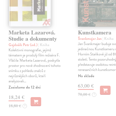
Marketa Lazarová.
Kunstkamera
Studie a dokumenty
Švankmajer Jan
| Kniha
Jan Švankmajer buduje sv
Gajdošík Petr (ed.)
| Kniha
jedinečnou Kunstkameru 
Kolektivní monografie, jejímž
Horním Staňkově již od 80
tématem je proslulý film režiséra F.
století. Tento pozoruhodn
Vláčila 'Marketa Lazarová', poskytla
představuje osobitou rein
prostor pro nové zhodnocení tohoto
renesančních kunstkomor
snímku z pohledu znalců z
Na sklade
nejrůznějších oborů, kteří
analyzovali…
63,00 €
Zasielame do 12 dní
70,00 €
?
18,24 €
18,80 €
?