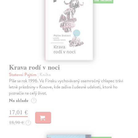
Krava rodí v noci
Statovci Pajtim
| Kniha
Píše sa rok 1996. Vo Fínsku vychovávaný osemročný chlapec trávi
letné prázdniny v Kosove, kde zažíva čudesné udalosti, ktoré ho
poznačia na celý život.
Na sklade
?
17,01 €
18,90 €
?