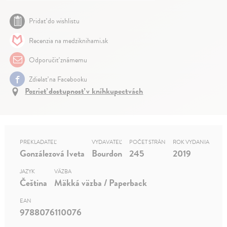
Pridať do wishlistu
Recenzia na medziknihami.sk
Odporučiť známemu
Zdielať na Facebooku
Pozrieť dostupnosť v kníhkupectvách
PREKLADATEĽ
VYDAVATEĽ
POČET STRÁN
ROK VYDANIA
Gonzálezová Iveta
Bourdon
245
2019
JAZYK
VÄZBA
Čeština
Mäkká väzba / Paperback
EAN
9788076110076