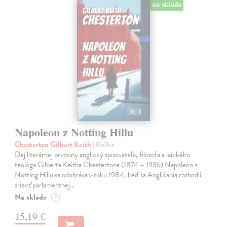
na sklade
Napoleon z Notting Hillu
Chesterton Gilbert Keith
| Kniha
Dej literárnej prvotiny anglický spisovateľa, filozofa a laického
teológa Gilberta Keitha Chestertona (1874 – 1936) Napoleon z
Notting Hillu sa odohráva v roku 1984, keď sa Angličania rozhodli
zriecť parlamentnej…
Na sklade
?
15,19 €