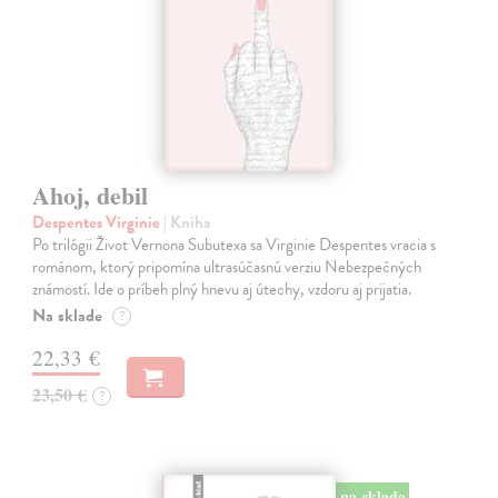
Ahoj, debil
Despentes Virginie
| Kniha
Po trilógii Život Vernona Subutexa sa Virginie Despentes vracia s
románom, ktorý pripomína ultrasúčasnú verziu Nebezpečných
známostí. Ide o príbeh plný hnevu aj útechy, vzdoru aj prijatia.
Na sklade
?
22,33 €
23,50 €
?
na sklade