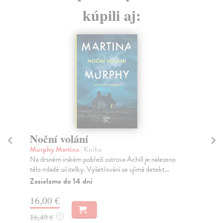
kúpili aj:
Noční volání
H
Murphy Martina
| Kniha
Sc
Na drsném irském pobřeží ostrova Achill je nalezeno
Pub
tělo mladé učitelky. Vyšetřování se ujímá detekt...
don
Zasielame do 14 dní
Do
dní
16,00 €
gar
16,49 €
?
5,