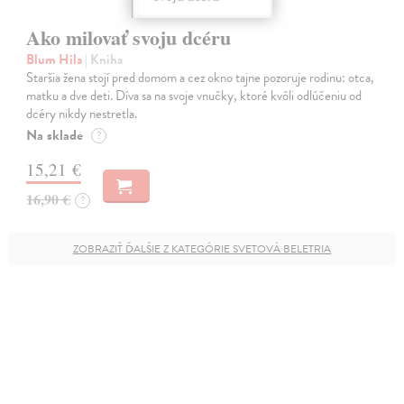
Ako milovať svoju dcéru
Blum Hila
| Kniha
Staršia žena stojí pred domom a cez okno tajne pozoruje rodinu: otca,
matku a dve deti. Díva sa na svoje vnučky, ktoré kvôli odlúčeniu od
dcéry nikdy nestretla.
Na sklade
?
15,21 €
16,90 €
?
ZOBRAZIŤ ĎALŠIE Z KATEGÓRIE SVETOVÁ BELETRIA