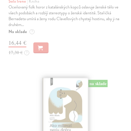
Sola Irene
| Kniha
Oceňovaný folk horor z katalánských kopců oslavuje ženské tělo ve
všech podobách a rozbíjí stereotypy o ženské identitě. Stařičká
Bernadeta umírá a ženy rodu Clavellových chystají hostinu, aby ji na
druhém…
Na sklade
?
16,44 €
17,30 €
?
na sklade