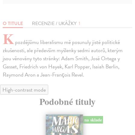
O TITULE
RECENZIE / UKÁŽKY
1
K
pozdějšímu liberalismu mě posunuly jisté politické
zkušenosti, ale především myšlenky sedmi autorů, kterým
jsou věnovány tyto stránky: Adam Smith, José Ortega y
Gasset, Friedrich von Hayek, Karl Popper, Isaiah Berlin,
Raymond Aron a Jean-François Revel.
High-contrast mode
Podobné tituly
na sklade