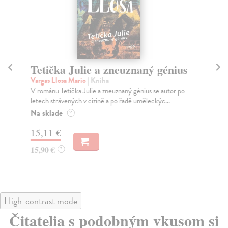
Tetička Julie a zneuznaný génius
Vo
Vargas Llosa Mario
| Kniha
Lo
V románu Tetička Julie a zneuznaný génius se autor po
Sla
letech strávených v cizině a po řadě uměleckýc...
pub
Na sklade
Za
?
15,11 €
20
15,90 €
21
?
High-contrast mode
Čitatelia s podobným vkusom si