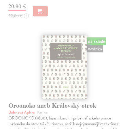
20,90 €
22,00 €
?
na sklade
novinka
Oroonoko aneb Královský otrok
Behnová Aphra
| Kniha
OROONOKO (1688), bizarní barokní příběh afrického prince
uvrženého do otroctví v Surinamu, patří k nejvýznamnějším textům z