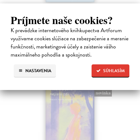
Rieka času
Príjmete naše cookies?
Mercier Pascal
| Kniha
Pascal Mercier bol vždy majstrom filozofického rozprávania. Romány
Nočný vlak do Lisabonu či Váha slov podnietili milióny čitateľov k
K prevádzke internetového kníhkupectva Artforum
zamysleniu sa nad veľkými témami, ako sú identita, sloboda, čas či…
využívame cookies slúžiace na zabezpečenie a meranie
Na sklade
?
funkčnosti, marketingové účely a zaistenie vášho
maximálneho pohodlia a spokojnosti.
12,30 €
12,95 €
?
NASTAVENIA
SÚHLASÍM
na sklade
novinka