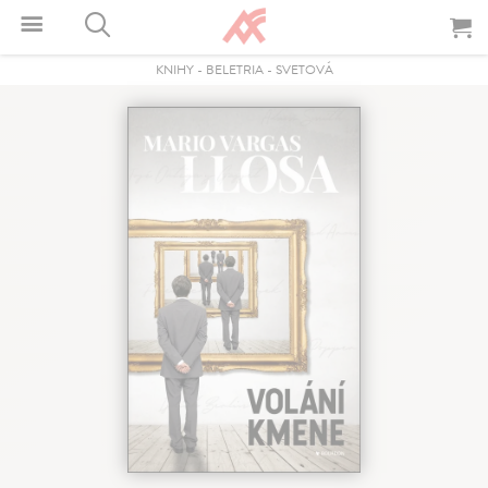
KNIHY
-
BELETRIA
-
SVETOVÁ