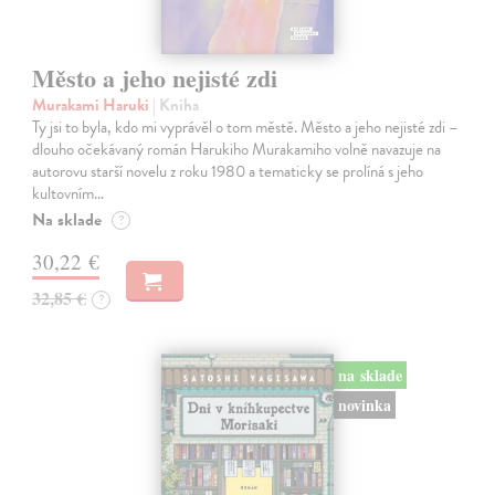
Město a jeho nejisté zdi
Murakami Haruki
| Kniha
Ty jsi to byla, kdo mi vyprávěl o tom městě. Město a jeho nejisté zdi –
dlouho očekávaný román Harukiho Murakamiho volně navazuje na
autorovu starší novelu z roku 1980 a tematicky se prolíná s jeho
kultovním…
Na sklade
?
30,22 €
32,85 €
?
na sklade
novinka