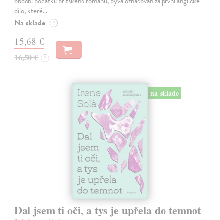
období počátků britského románu, bývá označován za první anglické
dílo, které…
Na sklade
?
15,68 €
16,50 €
?
na sklade
Dal jsem ti oči, a tys je upřela do temnot