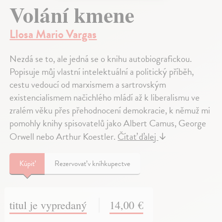
Volání kmene
Llosa Mario Vargas
Nezdá se to, ale jedná se o knihu autobiografickou.
Popisuje můj vlastní intelektuální a politický příběh,
cestu vedoucí od marxismem a sartrovským
existencialismem načichlého mládí až k liberalismu ve
zralém věku přes přehodnocení demokracie, k němuž mi
pomohly knihy spisovatelů jako Albert Camus, George
Orwell nebo Arthur Koestler.
Čítať ďalej
↓
Kúpiť
Rezervovať v kníhkupectve
titul je vypredaný
14,00 €