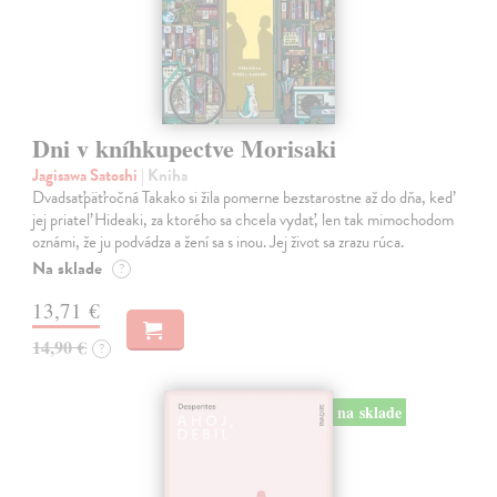
Dni v kníhkupectve Morisaki
Jagisawa Satoshi
| Kniha
Dvadsaťpäťročná Takako si žila pomerne bezstarostne až do dňa, keď
jej priateľ Hideaki, za ktorého sa chcela vydať, len tak mimochodom
oznámi, že ju podvádza a žení sa s inou. Jej život sa zrazu rúca.
Na sklade
?
13,71 €
14,90 €
?
na sklade