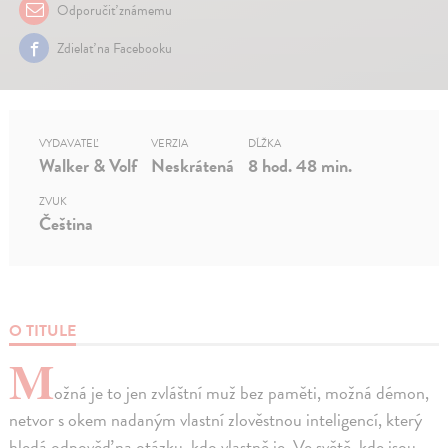
Odporučiť známemu
Zdielať na Facebooku
VYDAVATEĽ
VERZIA
DĹŽKA
Walker & Volf
Neskrátená
8 hod. 48 min.
ZVUK
Čeština
O TITULE
M
ožná je to jen zvláštní muž bez paměti, možná démon,
netvor s okem nadaným vlastní zlověstnou inteligencí, který
hledá odpověď na otázku, kdo vlastně je. Ve světě, kde jsou