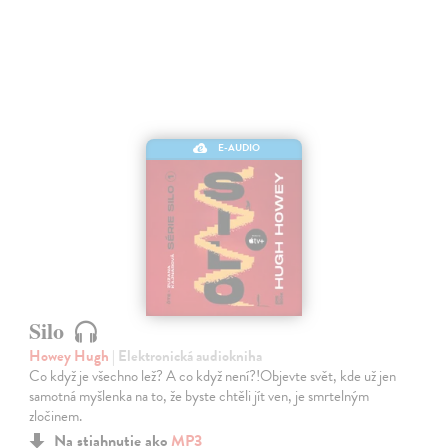
E-AUDIO
Silo
Howey Hugh
| Elektronická audiokniha
Co když je všechno lež? A co když není?!Objevte svět, kde už jen
samotná myšlenka na to, že byste chtěli jít ven, je smrtelným
zločinem.
Na stiahnutie ako
MP3