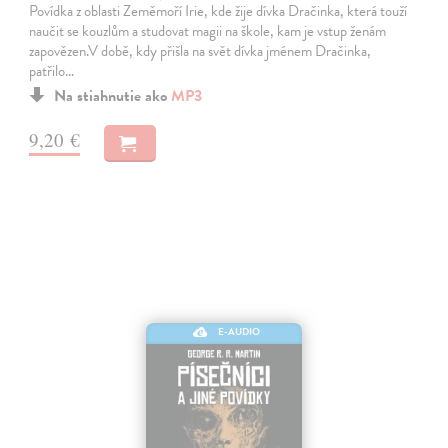
Povídka z oblasti Zeměmoří Irie, kde žije dívka Dračinka, která touží
naučit se kouzlům a studovat magii na škole, kam je vstup ženám
zapovězen.V době, kdy přišla na svět dívka jménem Dračinka,
patřilo…
Na stiahnutie ako
MP3
9,20 €
E-AUDIO