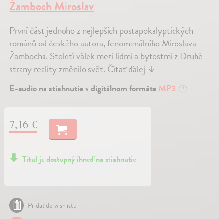
Žamboch Miroslav
První část jednoho z nejlepších postapokalyptických
románů od českého autora, fenomenálního Miroslava
Žambocha. Století válek mezi lidmi a bytostmi z Druhé
strany reality změnilo svět.
Čítať ďalej
↓
E-audio na stiahnutie v digitálnom formáte
MP3
?
7,16 €
Titul je dostupný ihneď na stiahnutie
Pridať do wishlistu