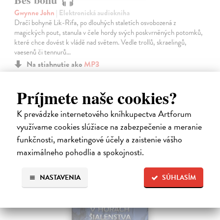
Gwynne John
| Elektronická audiokniha
Dračí bohyně Lik-Rifa, po dlouhých staletích osvobozená z
magických pout, stanula v čele hordy svých poskvrněných potomků,
které chce dovést k vládě nad světem. Vedle trollů, skraelingů,
vaesenů či tennurů…
Na stiahnutie ako
MP3
19,88 €
Príjmete naše cookies?
K prevádzke internetového kníhkupectva Artforum
využívame cookies slúžiace na zabezpečenie a meranie
funkčnosti, marketingové účely a zaistenie vášho
maximálneho pohodlia a spokojnosti.
NASTAVENIA
SÚHLASÍM
E-AUDIO