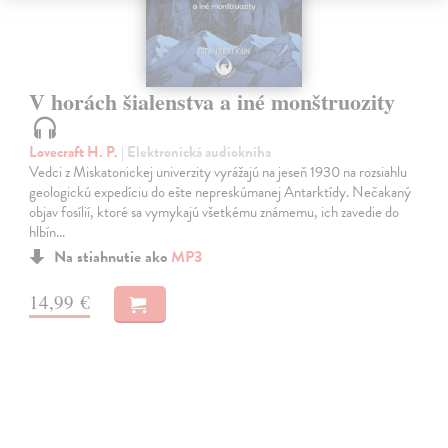
V horách šialenstva a iné monštruozity
Lovecraft H. P.
| Elektronická audiokniha
Vedci z Miskatonickej univerzity vyrážajú na jeseň 1930 na rozsiahlu
geologickú expedíciu do ešte nepreskúmanej Antarktídy. Nečakaný
objav fosílií, ktoré sa vymykajú všetkému známemu, ich zavedie do
hlbín…
Na stiahnutie ako
MP3
14,99 €