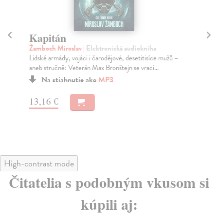
Kapitán
Na
Žamboch Miroslav
| Elektronická audiokniha
Ža
Lidské armády, vojáci i čarodějové, desetitisíce mužů –
Leg
aneb stručně: Veterán Max Bronštejn se vrací...
nej
Na stiahnutie ako
MP3
13,16 €
7,
High-contrast mode
Čitatelia s podobným vkusom si
kúpili aj: