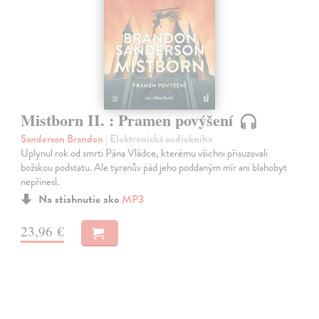
Mistborn II. : Pramen povýšení
Sanderson Brandon
| Elektronická audiokniha
Uplynul rok od smrti Pána Vládce, kterému všichni přisuzovali
božskou podstatu. Ale tyranův pád jeho poddaným mír ani blahobyt
nepřinesl.
Na stiahnutie ako
MP3
23,96 €