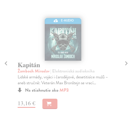
E-AUDIO
Kapitán
Na
Žamboch Miroslav
| Elektronická audiokniha
Ža
Lidské armády, vojáci i čarodějové, desetitisíce mužů –
Leg
aneb stručně: Veterán Max Bronštejn se vrací...
nej
Na stiahnutie ako
MP3
13,16 €
7,