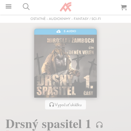
OSTATNÉ
-
AUDIOKNIHY
-
FANTASY / SCI-FI
E-AUDIO
Vypočuť ukážku
Drsný spasitel 1