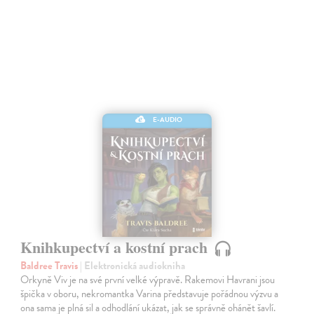
E-AUDIO
Knihkupectví a kostní prach
Baldree Travis
| Elektronická audiokniha
Orkyně Viv je na své první velké výpravě. Rakemovi Havrani jsou
špička v oboru, nekromantka Varina představuje pořádnou výzvu a
ona sama je plná sil a odhodlání ukázat, jak se správně ohánět šavlí.