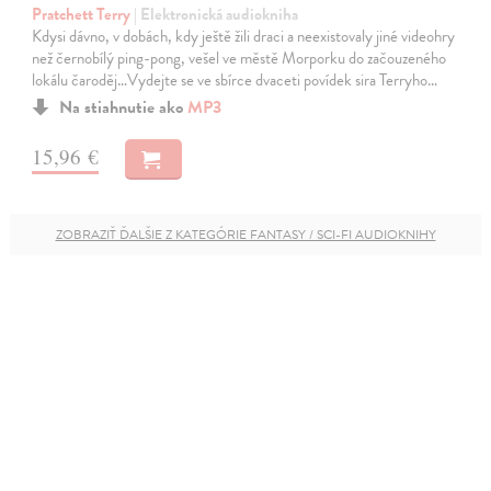
Pratchett Terry
| Elektronická audiokniha
Kdysi dávno, v dobách, kdy ještě žili draci a neexistovaly jiné videohry
než černobílý ping-pong, vešel ve městě Morporku do začouzeného
lokálu čaroděj…Vydejte se ve sbírce dvaceti povídek sira Terryho…
Na stiahnutie ako
MP3
15,96 €
ZOBRAZIŤ ĎALŠIE Z KATEGÓRIE FANTASY / SCI-FI AUDIOKNIHY