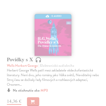
E-AUDIO
Povídky s X
Wells Herbert George
| Elektronická audiokniha
Herbert George Wells patří mezi zakladatele vědeckofantastické
literatury. Není divu, jeho romány jako Válka světů, Neviditelný nebo
Stroj času se dočkaly řady filmových a rozhlasových adaptací,
Orsonem…
Na stiahnutie ako
MP3
14,36 €