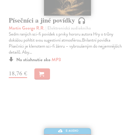
Písečníci a jiné povídky
Martin George R.R.
| Elektronická audiokniha
Sedm raných sci-fi povídek s prvky hororu autora Hry o trůny
dokážou pohltit svou sugestivní atmosférou.Brilantní povídka
Písečníci je klenotem sci-fi žánru – vybroušeným do nejjemnějších
detailů. Aby…
Na stiahnutie ako
MP3
18,76 €
E-AUDIO