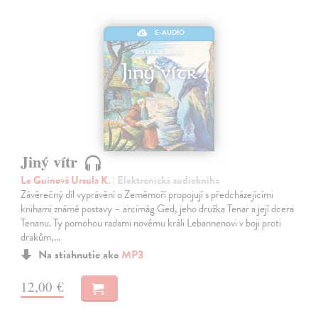
E-AUDIO
Jiný vítr
Le Guinová Ursula K.
| Elektronická audiokniha
Závěrečný díl vyprávění o Zeměmoří propojují s předcházejícími
knihami známé postavy – arcimág Ged, jeho družka Tenar a její dcera
Tenanu. Ty pomohou radami novému králi Lebannenovi v boji proti
drakům,…
Na stiahnutie ako
MP3
12,00 €