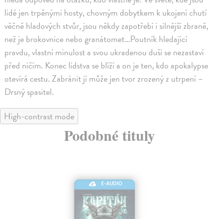
lidé jen trpěnými hosty, chovným dobytkem k ukojení chutí
věčně hladových stvůr, jsou někdy zapotřebí i silnější zbraně,
než je brokovnice nebo granátomet…Poutník hledající
pravdu, vlastní minulost a svou ukradenou duši se nezastaví
před ničím. Konec lidstva se blíží a on je ten, kdo apokalypse
otevírá cestu. Zabránit jí může jen tvor zrozený z utrpení –
Drsný spasitel.
High-contrast mode
Podobné tituly
E-AUDIO