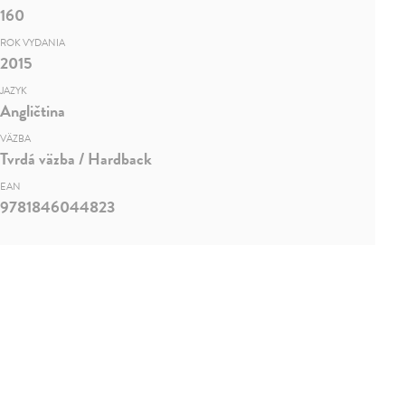
160
ROK VYDANIA
2015
JAZYK
Angličtina
VÄZBA
Tvrdá väzba / Hardback
EAN
9781846044823