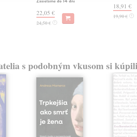
Zasielame do 14 dní
18,91 €
22,05 €
19,90 €
?
24,50 €
?
atelia s podobným vkusom si kúpili