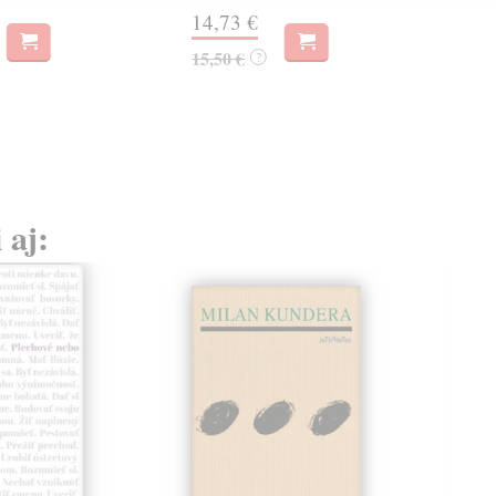
hist
14,73 €
Na 
15,50 €
?
23
24,
 aj: