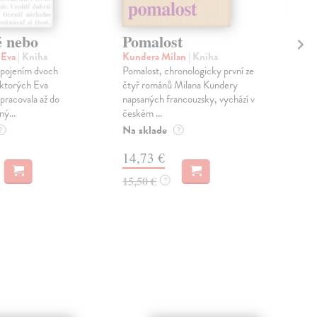
é nebo
Pomalost
Sl
pr
 Eva
| Kniha
Kundera Milan
| Kniha
sm
 spojením dvoch
Pomalost, chronologicky první ze
 ktorých Eva
čtyř románů Milana Kundery
Mik
pracovala až do
napsaných francouzsky, vychází v
Mon
ný...
českém ...
publ
Na sklade
kľú
?
?
hist
14,73 €
Na 
15,50 €
?
23
24,