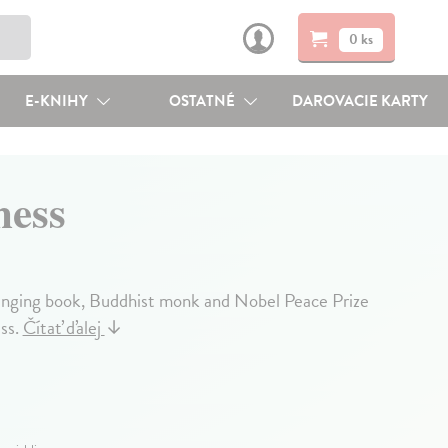
0 ks
E-KNIHY
OSTATNÉ
DAROVACIE KARTY
ness
-changing book, Buddhist monk and Nobel Peace Prize
ss.
Čítať ďalej
↓