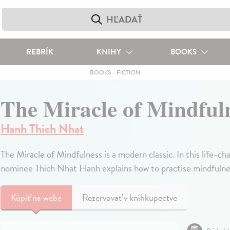
REBRÍK
KNIHY
BOOKS
BOOKS
-
FICTION
The Miracle of Mindful
Hanh Thich Nhat
The Miracle of Mindfulness is a modern classic. In this life
nominee Thich Nhat Hanh explains how to practise mindfulne
Kúpiť
na webe
Rezervovať v kníhkupectve