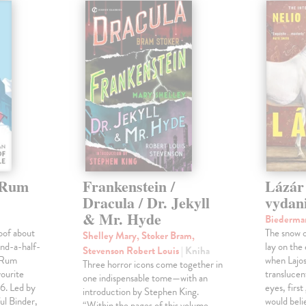
 Rum
Frankenstein /
Lázár 
Dracula / Dr. Jekyll
vydan
& Mr. Hyde
Biederma
oof about
The snow o
Shelley Mary, Stoker Bram,
nd-a-half-
lay on the
Stevenson Robert Louis
| Kniha
f Rum
when Lajos
Three horror icons come together in
vourite
translucen
one indispensable tome—with an
56. Led by
eyes, firs
introduction by Stephen King.
ful Binder,
would belie
“Within the pages of this volume