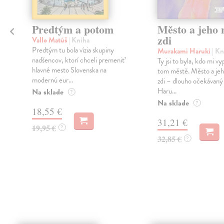
Predtým a potom
Město a jeho n
zdi
Vallo Matúš
| Kniha
Predtým tu bola vízia skupiny
Murakami Haruki
| Kn
nadšencov, ktorí chceli premeniť
Ty jsi to byla, kdo mi vy
hlavné mesto Slovenska na
tom městě. Město a jeh
modernú eur...
zdi – dlouho očekávan
Haru...
Na sklade
?
Na sklade
?
18,55 €
31,21 €
19,95 €
?
32,85 €
?