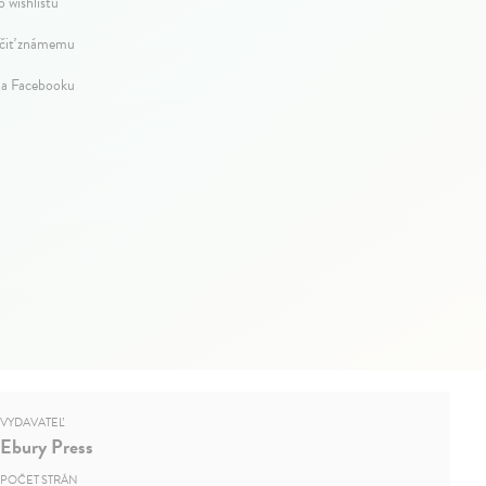
o wishlistu
iť známemu
na Facebooku
VYDAVATEĽ
Ebury Press
POČET STRÁN