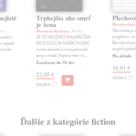
ejisté
Trpkejšia ako smrť
Plechov
je žena
Borušovičová
Táto kniha je
iha
Marneros Andreas
| Kniha
projektov, na
právěl o
JE TO MOŽNO NAJVÄČŠIA
Borušovičová 
o nejisté
REVOLÚCIA NAŠICH DNÍ:
svojich posled
ý román
rovnocennosť a rovnoprávnosť
ženy a muža. Vojna a mier m...
Na sklade
Zasielame do 14 dní
18,91 €
22,05 €
19,90 €
?
24,50 €
?
Ďalšie z kategórie fiction