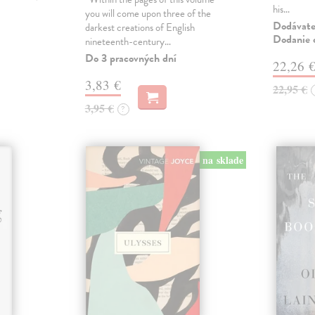
his…
you will come upon three of the
Dodávateľ
darkest creations of English
Dodanie c
nineteenth-century…
Do 3 pracovných dní
22,26 
3,83 €
22,95 €
3,95 €
?
na sklade