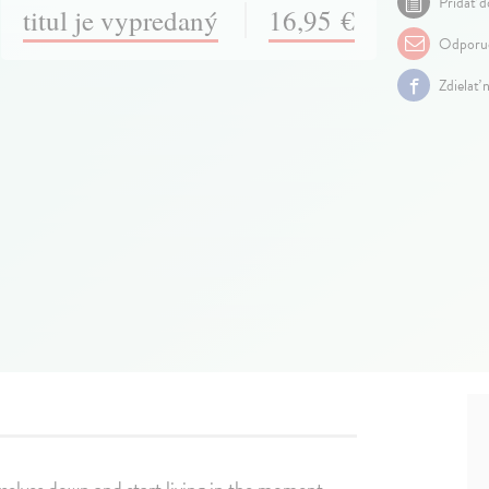
Pridať d
titul je vypredaný
16,95 €
Odporuč
Zdielať 
elves down and start living in the moment.