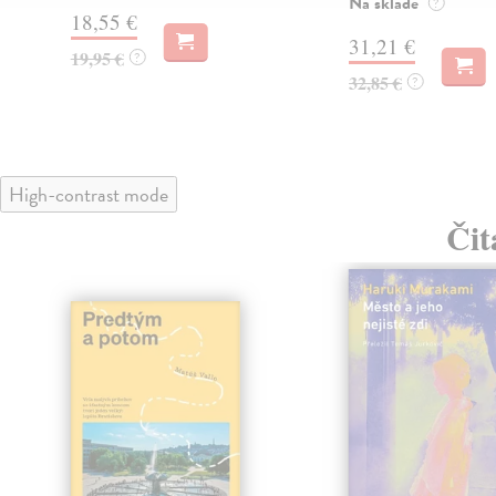
Na sklade
?
18,55 €
31,21 €
19,95 €
?
32,85 €
?
High-contrast mode
Čit