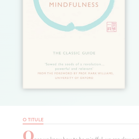
O TITULE
O
nce we know how to be mindful, we can slow ours