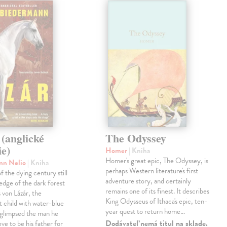
(anglické
The Odyssey
ie)
Homer
| Kniha
Homer's great epic, The Odyssey, is
nn Nelio
| Kniha
perhaps Western literature's first
f the dying century still
adventure story, and certainly
 edge of the dark forest
remains one of its finest. It describes
 von Lázár, the
King Odysseus of Ithaca's epic, ten-
t child with water-blue
year quest to return home…
t glimpsed the man he
Dodávateľ nemá titul na sklade.
ve to be his father for