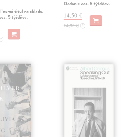
Dodanie cca. 5 týždňov.
 nemá titul na sklade.
14,50 €
ca. 5 týždňov.
14,95 €
?
€
?