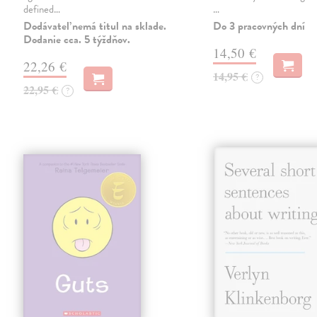
defined…
…
Dodávateľ nemá titul na sklade.
Do 3 pracovných dní
Dodanie cca. 5 týždňov.
14,50 €
22,26 €
14,95 €
?
22,95 €
?