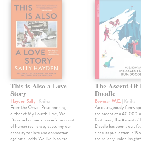
This is Also a Love
The Ascent Of
Story
Doodle
Hayden Sally
| Kniha
Bowman W.E.
| Kniha
From the Orwell Prize-winning
An outrageously funny sp
author of My Fourth Time, We
the ascent of a 40,000-a
Drowned comes a powerful account
foot peak, The Ascent o
of human resilience, capturing our
Doodle has been a cult fa
capacity for love and connection
since its publication in 19
against all odds. We live in an era
the reliably under-insight