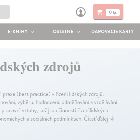
0 ks
E-KNIHY
OSTATNÉ
DAROVACIE KARTY
lidských zdrojů
 praxe (best practice) v řízení lidských zdrojů.
lánování, výběru, hodnocení, odměňování a vzdělávání
racovní vztahy, což jsou činnosti řízenílidských
konomických a sociálních podmínkách.
Čítať ďalej
↓