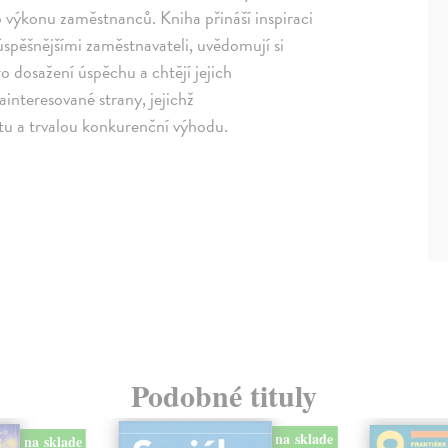
výkonu zaměstnanců. Kniha přináší inspiraci
júspěšnějšími zaměstnavateli, uvědomují si
 dosažení úspěchu a chtějí jejich
ainteresované strany, jejichž
tu a trvalou konkurenční výhodu.
Podobné tituly
na sklade
na sklade