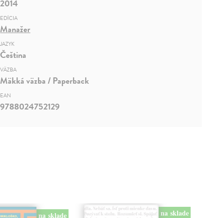
2014
EDÍCIA
Manažer
JAZYK
Čeština
VÄZBA
Mäkká väzba / Paperback
EAN
9788024752129
na sklade
na sklade