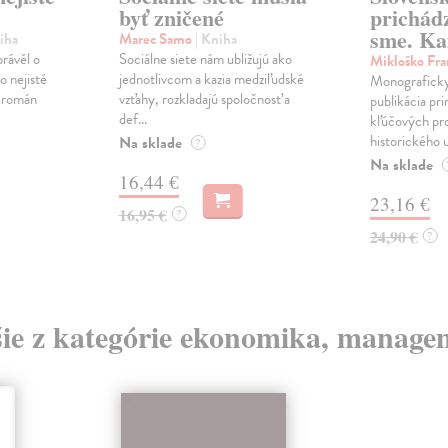
byť zničené
prichád
sme. Ka
iha
Marec Samo
| Kniha
právěl o
Sociálne siete nám ubližujú ako
Mikloško Fra
o nejisté
jednotlivcom a kazia medziľudské
Monograficky
ý román
vzťahy, rozkladajú spoločnosť a
publikácia pri
def...
kľúčových pr
historického u
Na sklade
?
Na sklade
16,44 €
23,16 €
16,95 €
?
24,90 €
?
šie z kategórie ekonomika, manage