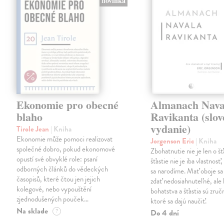
novinka
Ekonomie pro obecné
Almanach Nava
blaho
Ravikanta (slo
vydanie)
Tirole Jean
| Kniha
Ekonomie může pomoci realizovat
Jorgenson Eric
| Kniha
společné dobro, pokud ekonomové
Zbohatnutie nie je len o šťa
opustí své obvyklé role: psaní
šťastie nie je iba vlastnosť
odborných článků do vědeckých
sa narodíme. Mať oboje s
časopisů, které čtou jen jejich
zdať nedosiahnuteľné, ale
kolegové, nebo vypouštění
bohatstva a šťastia sú zruč
zjednodušených pouček…
ktoré sa dajú naučiť.
Na sklade
?
Do 4 dní