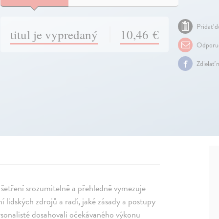
Pridať d
titul je vypredaný
10,46 €
Odporuč
Zdielať 
 šetření srozumitelně a přehledně vymezuje
ní lidských zdrojů a radí, jaké zásady a postupy
ersonalisté dosahovali očekávaného výkonu