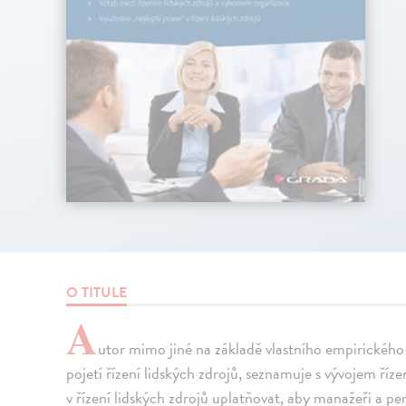
O TITULE
A
utor mimo jiné na základě vlastního empirického
pojetí řízení lidských zdrojů, seznamuje s vývojem říze
v řízení lidských zdrojů uplatňovat, aby manažeři a p