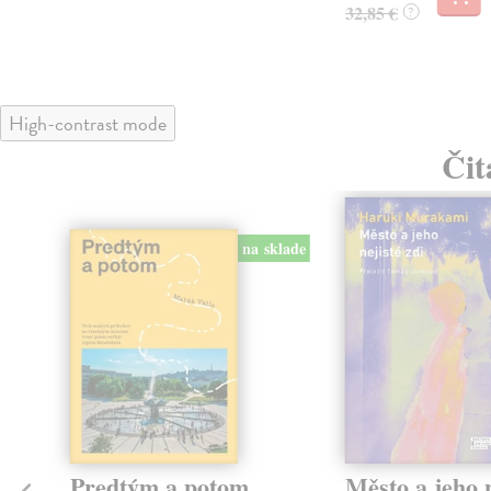
32,85 €
?
High-contrast mode
Čit
na sklade
Predtým a potom
Město a jeho n