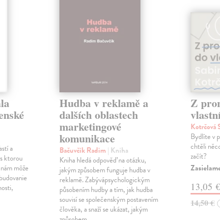
la
Hudba v reklamě a
Z pro
venské
dalších oblastech
vlastn
marketingové
Kotrčová 
komunikace
Bydlíte v 
chtěli něc
stí a
Bačuvčík Radim
| Kniha
začít?
, s ktorou
Kniha hledá odpověď na otázku,
Zasielame
a nám môže
jakým způsobem funguje hudba v
 budovanie
reklamě. Zabývápsychologickým
13,05 
nosti,
působením hudby a tím, jak hudba
souvisí se společenským postavením
14,50 €
člověka, a snaží se ukázat, jakým
způsobem…