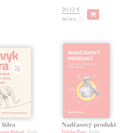
20,12 €
20,74 €
?
 lídra
Nadčasový produkt
ungay Michael
| Kniha
Holiday Ryan
| Kniha