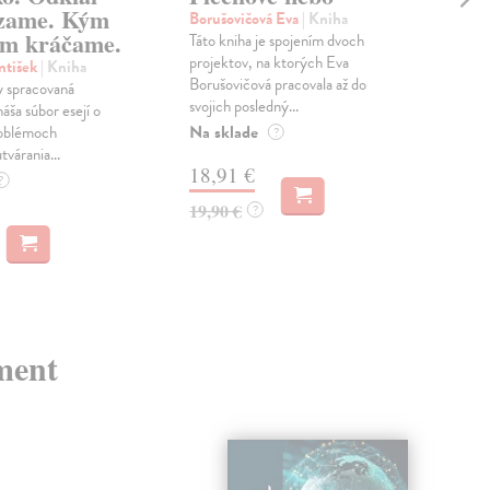
zame. Kým
Borušovičová Eva
| Kniha
Kun
m kráčame.
Táto kniha je spojením dvoch
Poma
projektov, na ktorých Eva
čty
ntišek
| Kniha
Borušovičová pracovala až do
naps
 spracovaná
svojich posledný...
česk
náša súbor esejí o
Na sklade
Na 
oblémoch
?
tvárania...
18,91 €
14
?
19,90 €
15,
?
ment