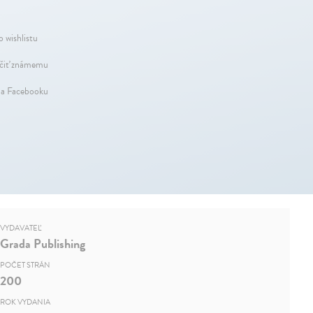
o wishlistu
iť známemu
na Facebooku
VYDAVATEĽ
Grada Publishing
POČET STRÁN
200
ROK VYDANIA