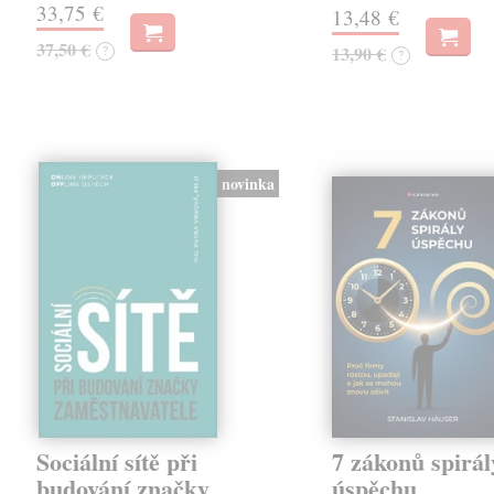
33,75 €
13,48 €
37,50 €
?
13,90 €
?
novinka
Sociální sítě při
7 zákonů spirál
budování značky
úspěchu