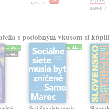
23,16 €
16,95 €
?
24,90 €
?
atelia s podobným vkusom si kúpili
na sklade
na sklade
novinka
ejisté
Sociálne siete musia
Slovens