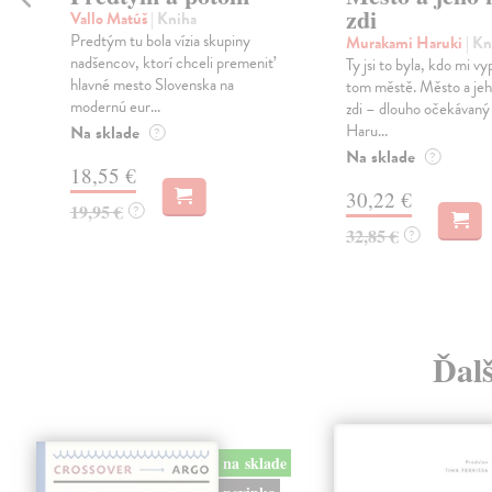
zdi
Vallo Matúš
| Kniha
Predtým tu bola vízia skupiny
Murakami Haruki
| Kn
nadšencov, ktorí chceli premeniť
Ty jsi to byla, kdo mi vy
hlavné mesto Slovenska na
tom městě. Město a jeh
modernú eur...
zdi – dlouho očekávan
Haru...
Na sklade
?
Na sklade
?
18,55 €
30,22 €
19,95 €
?
32,85 €
?
Ďal
na sklade