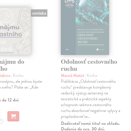
novinka
nájmu do
Odolnosť cestovného
ího
ruchu
Sabina
| Kniha
Marciš Matúš
| Kniha
pronájmu, ale jednou byste
Publikácia „Odolnosť cestovného
o svého? Ptáte se: „Kde
ruchu“ predstavuje komplexný
vedecký výstup zameraný na
teoretické a praktické aspekty
 do 12 dní
schopnosti sektora cestovného
€
ruchu absorbovať negatívne vplyvy a
prispôsobovať sa…
?
Dodávateľ nemá titul na sklade.
Dodanie do cca. 30 dní.