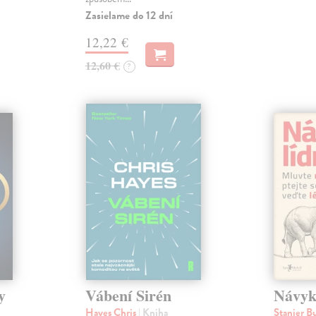
Zasielame do 12 dní
12,22 €
12,60 €
?
y
Vábení Sirén
Návyk
Hayes Chris
| Kniha
Stanier B