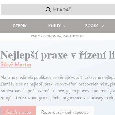
REBRÍK
KNIHY
BOOKS
KNIHY
-
EKONOMIKA, MANAGEMENT
Nejlepší praxe v řízení 
Šikýř Martin
Na trhu ojedinělá publikace se věnuje využití takzvané nejlepší
Zaměřuje se na nejlepší praxi ve vytváření pracovních míst, p
zaměstnanců i péči o zaměstnance, jejich pracovní podmínky a p
zdrojů, které rozhodují o úspěchu organizace v současných e
Kúpiť
na webe
Rezervovať v kníhkupectve