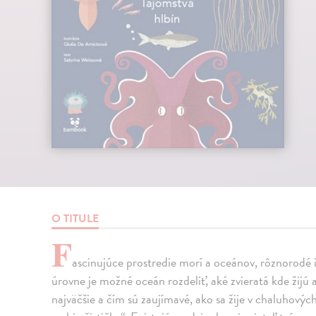
O TITULE
F
ascinujúce prostredie morí a oceánov, rôznorodé in
úrovne je možné oceán rozdeliť, aké zvieratá kde žijú a
najväčšie a čím sú zaujímavé, ako sa žije v chaluhovýc