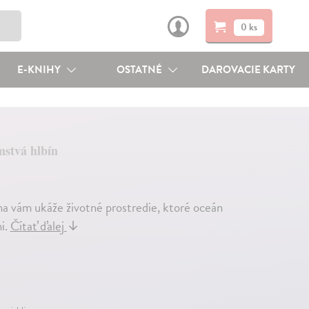
0 ks
E-KNIHY
OSTATNÉ
DAROVACIE KARTY
mstvá hlbín
ha vám ukáže životné prostredie, ktoré oceán
i.
Čítať ďalej
↓