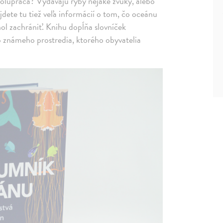
spolupráca? Vydávajú ryby nejaké zvuky, alebo
dete tu tiež veľa informácií o tom, čo oceánu
ol zachrániť. Knihu dopĺňa slovníček
 známeho prostredia, ktorého obyvatelia