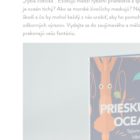
„rybia čistička“. Existujú medzi rybami priateľstvá a 
je oceán tichý? Ako sa morské živočíchy maskujú? Náj
škodí a čo by mohol každý z nás urobiť, aby ho pomoh
odborných výrazov. Vydajte sa do zaujímavého a málo
prekonajú vašu fantáziu.