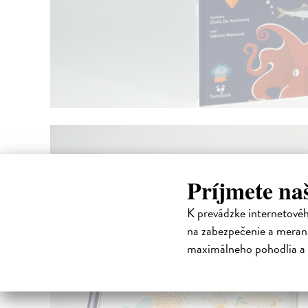
Príjmete na
K prevádzke internetové
na zabezpečenie a merani
maximálneho pohodlia a 