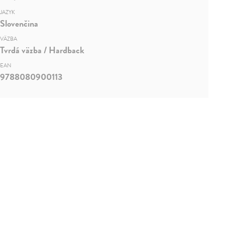
JAZYK
Slovenčina
VÄZBA
Tvrdá väzba / Hardback
EAN
9788080900113