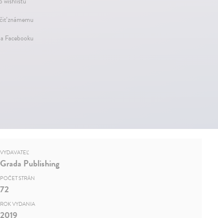
o wishlistu
iť známemu
na Facebooku
VYDAVATEĽ
Grada Publishing
POČET STRÁN
72
ROK VYDANIA
2019