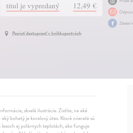
Pridať d
titul je vypredaný
12,49 €
Odporuč
Zdielať 
Pozrieť dostupnosť v kníhkupectvách
formácie, skvelé ilustrácie. Zistíte, na aké
 aký bohatý je koralový útes. Ktoré zvieratá sú
h lesoch aj polárnych teplotách, ako funguje