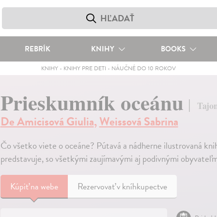
REBRÍK
KNIHY
BOOKS
KNIHY
-
KNIHY PRE DETI
-
NÁUČNÉ DO 10 ROKOV
Prieskumník oceánu
Tajo
De Amicisová Giulia
,
Weissová Sabrina
Čo všetko viete o oceáne? Pútavá a nádherne ilustrovaná kni
predstavuje, so všetkými zaujímavými aj podivnými obyvateľm
Kúpiť
na webe
Rezervovať v kníhkupectve