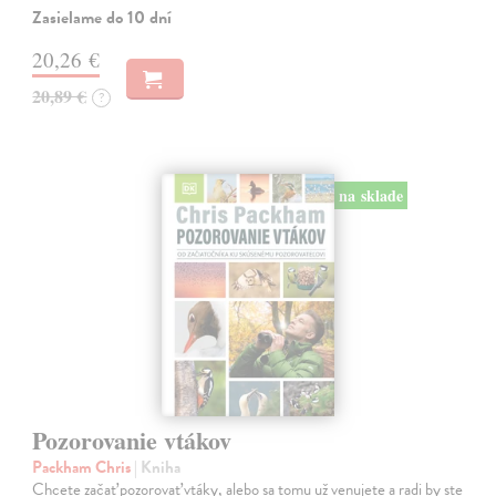
Zasielame do 10 dní
20,26 €
20,89 €
?
na sklade
Pozorovanie vtákov
Packham Chris
| Kniha
Chcete začať pozorovať vtáky, alebo sa tomu už venujete a radi by ste