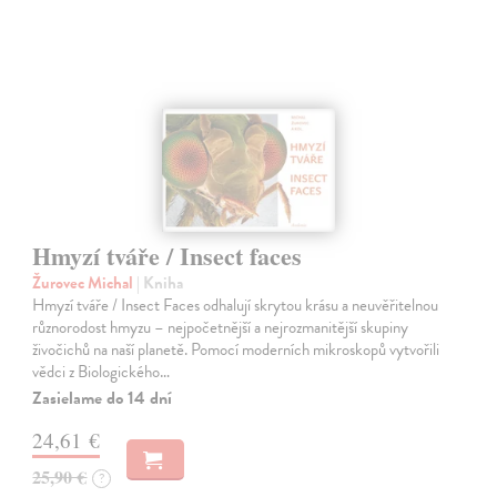
Hmyzí tváře / Insect faces
Žurovec Michal
| Kniha
Hmyzí tváře / Insect Faces odhalují skrytou krásu a neuvěřitelnou
různorodost hmyzu – nejpočetnější a nejrozmanitější skupiny
živočichů na naší planetě. Pomocí moderních mikroskopů vytvořili
vědci z Biologického…
Zasielame do 14 dní
24,61 €
25,90 €
?