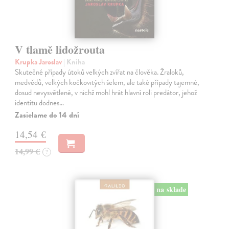
V tlamě lidožrouta
Krupka Jaroslav
| Kniha
Skutečné případy útoků velkých zvířat na člověka. Žraloků,
medvědů, velkých kočkovitých šelem, ale také případy tajemné,
dosud nevysvětlené, v nichž mohl hrát hlavní roli predátor, jehož
identitu dodnes…
Zasielame do 14 dní
14,54 €
14,99 €
?
na sklade