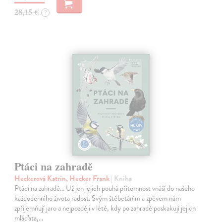
28,15 €
?
Ptáci na zahradě
Heckerová Katrin, Hecker Frank
| Kniha
Ptáci na zahradě… Už jen jejich pouhá přítomnost vnáší do našeho
každodenního života radost. Svým štěbetáním a zpěvem nám
zpříjemňují jaro a nejpozději v létě, kdy po zahradě poskakují jejich
mláďata,…