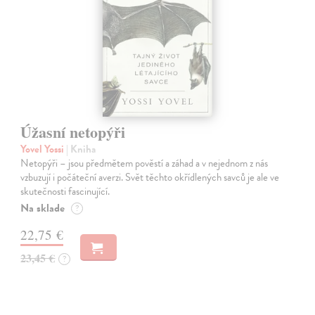
Úžasní netopýři
Yovel Yossi
| Kniha
Netopýři – jsou předmětem pověstí a záhad a v nejednom z nás
vzbuzují i počáteční averzi. Svět těchto okřídlených savců je ale ve
skutečnosti fascinující.
Na sklade
?
22,75 €
23,45 €
?