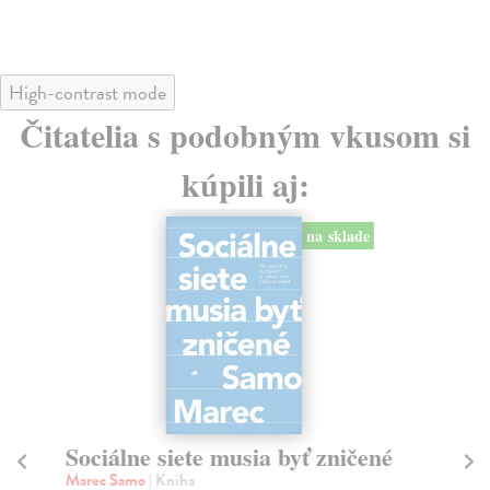
High-contrast mode
Čitatelia s podobným vkusom si
kúpili aj:
na sklade
Sociálne siete musia byť zničené
S
K
Marec Samo
| Kniha