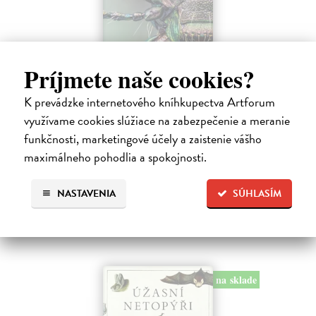
Príjmete naše cookies?
Bizarní hmyz
K prevádzke internetového kníhkupectva Artforum
Nerudová Jana, kolektív autorov
| Kniha
využívame cookies slúžiace na zabezpečenie a meranie
Bizarní hmyz vás zavede do světa, který je stejně podivuhodný jako
krásný – a často i znepokojivě cizí. Objevte tvory fantastických tvarů,
funkčnosti, marketingové účely a zaistenie vášho
oslnivých barev i dokonalých klamů, kteří přežívají díky strategiím…
maximálneho pohodlia a spokojnosti.
Predpredaj, vychádza 18.8.2026, zasielame do 12 dní od
vydania
NASTAVENIA
SÚHLASÍM
19,79 €
21,99 €
?
na sklade