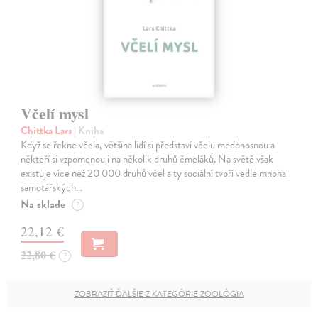
Včelí mysl
Chittka Lars
| Kniha
Když se řekne včela, většina lidí si představí včelu medonosnou a
někteří si vzpomenou i na několik druhů čmeláků. Na světě však
existuje více než 20 000 druhů včel a ty sociální tvoří vedle mnoha
samotářských…
Na sklade
?
22,12 €
22,80 €
?
ZOBRAZIŤ ĎALŠIE Z KATEGÓRIE ZOOLÓGIA