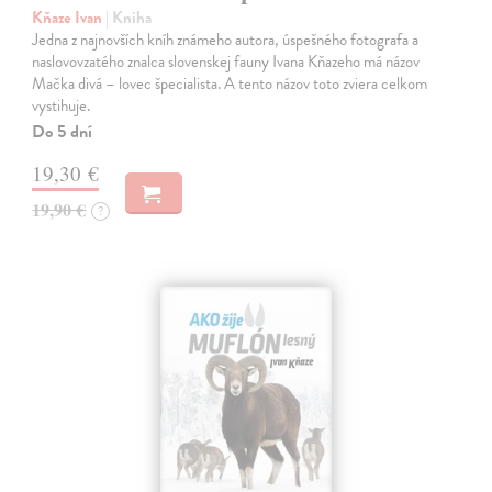
Kňaze Ivan
| Kniha
Jedna z najnovších kníh známeho autora, úspešného fotografa a
naslovovzatého znalca slovenskej fauny Ivana Kňazeho má názov
Mačka divá – lovec špecialista. A tento názov toto zviera celkom
vystihuje.
Do 5 dní
19,30 €
19,90 €
?