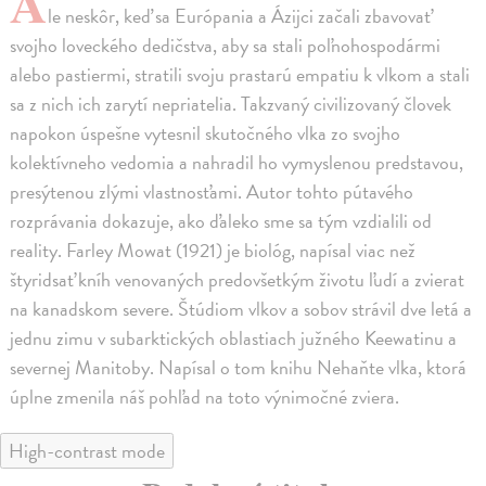
A
le neskôr, keď sa Európania a Ázijci začali zbavovať
svojho loveckého dedičstva, aby sa stali poľnohospodármi
alebo pastiermi, stratili svoju prastarú empatiu k vlkom a stali
sa z nich ich zarytí nepriatelia. Takzvaný civilizovaný človek
napokon úspešne vytesnil skutočného vlka zo svojho
kolektívneho vedomia a nahradil ho vymyslenou predstavou,
presýtenou zlými vlastnosťami. Autor tohto pútavého
rozprávania dokazuje, ako ďaleko sme sa tým vzdialili od
reality. Farley Mowat (1921) je biológ, napísal viac než
štyridsať kníh venovaných predovšetkým životu ľudí a zvierat
na kanadskom severe. Štúdiom vlkov a sobov strávil dve letá a
jednu zimu v subarktických oblastiach južného Keewatinu a
severnej Manitoby. Napísal o tom knihu Nehaňte vlka, ktorá
úplne zmenila náš pohľad na toto výnimočné zviera.
High-contrast mode