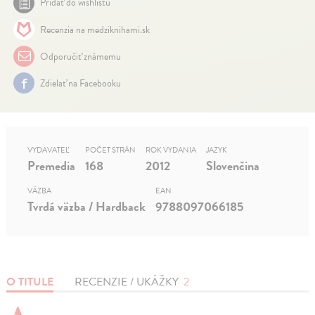
Pridať do wishlistu
Recenzia na medziknihami.sk
Odporučiť známemu
Zdielať na Facebooku
VYDAVATEĽ
POČET STRÁN
ROK VYDANIA
JAZYK
Premedia
168
2012
Slovenčina
VÄZBA
EAN
Tvrdá väzba / Hardback
9788097066185
O TITULE
RECENZIE / UKÁŽKY
2