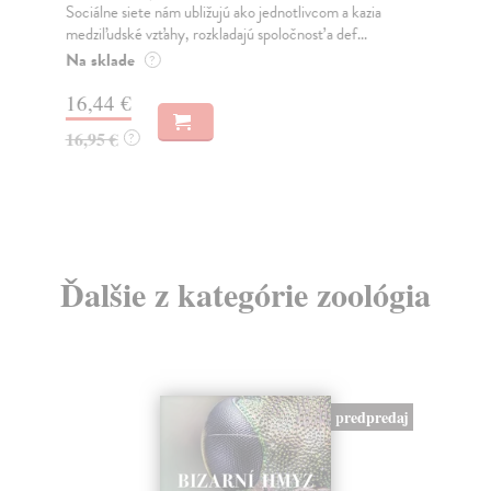
Sociálne siete nám ubližujú ako jednotlivcom a kazia
Mik
medziľudské vzťahy, rozkladajú spoločnosť a def...
Mon
o k
Na sklade
?
Na
16,44 €
23
16,95 €
?
24
Ďalšie z kategórie zoológia
predpredaj