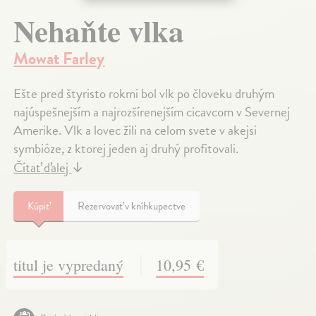
Nehaňte vlka
Mowat Farley
Ešte pred štyristo rokmi bol vlk po človeku druhým
najúspešnejším a najrozšírenejším cicavcom v Severnej
Amerike. Vlk a lovec žili na celom svete v akejsi
symbióze, z ktorej jeden aj druhý profitovali.
Čítať ďalej
↓
Kúpiť
Rezervovať v kníhkupectve
titul je vypredaný
10,95 €