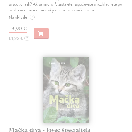
sa zdokonalili? Ak sa na chvíľu zastavíte, započúvate a rozhliadnete po
okolí - všimnete si, že vtáky sú s nami po väčšinu dňa.
Na sklade
?
13,90 €
14,95 €
?
Mačka divá - lovec špecialista