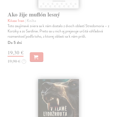
Ako žije muflón lesný
Kňaze Ivan
| Kniha
Toto zaujímavé zviera sa k nám dostalo z dvoch oblastí Stredomoria – z
Korziky a zo Sardínie. Preto sa u nich aj prejavuje určitá vzhľadová
rozmanitosť podľa toho, z ktorej oblasti sa k nám prišli.
Do 5 dní
19,30 €
19,90 €
?