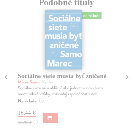
Podobné tituly
na sklade
Sociálne siete musia byť zničené
S
K
Marec Samo
| Kniha
Sociálne siete nám ubližujú ako jednotlivcom a kazia
Mik
medziľudské vzťahy, rozkladajú spoločnosť a def...
Mon
o k
Na sklade
?
Na
16,44 €
23
16,95 €
?
24