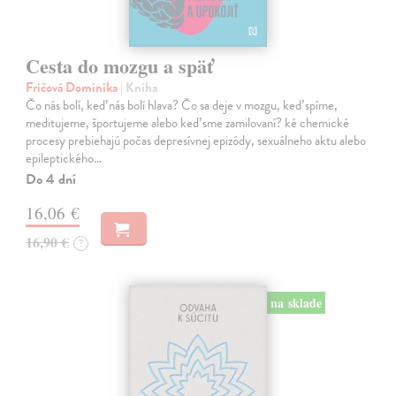
Cesta do mozgu a späť
Fričová Dominika
| Kniha
Čo nás bolí, keď nás bolí hlava? Čo sa deje v mozgu, keď spíme,
meditujeme, športujeme alebo keď sme zamilovaní? ké chemické
procesy prebiehajú počas depresívnej epizódy, sexuálneho aktu alebo
epileptického…
Do 4 dní
16,06 €
16,90 €
?
na sklade