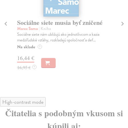
Sociálne siete musia byť zničené
S
K
Marec Samo
| Kniha
Sociálne siete nám ubližujú ako jednotlivcom a kazia
Mik
medziľudské vzťahy, rozkladajú spoločnosť a def...
Mon
o k
Na sklade
?
Na
16,44 €
23
16,95 €
?
24
High-contrast mode
Čitatelia s podobným vkusom si
kúpili aj: