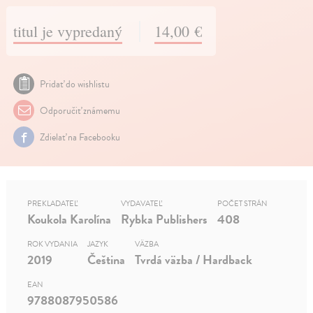
titul je vypredaný
14,00 €
Pridať do wishlistu
Odporučiť známemu
Zdielať na Facebooku
PREKLADATEĽ
VYDAVATEĽ
POČET STRÁN
Koukola Karolína
Rybka Publishers
408
ROK VYDANIA
JAZYK
VÄZBA
2019
Čeština
Tvrdá väzba / Hardback
EAN
9788087950586