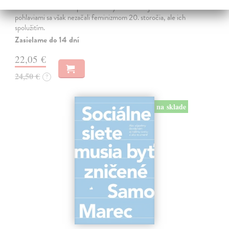
rovnocennosť a rovnoprávnosť ženy a muža. Vojna a mier medzi
pohlaviami sa však nezačali feminizmom 20. storočia, ale ich
spolužitím.
Zasielame do 14 dní
22,05 €
24,50 €
?
na sklade