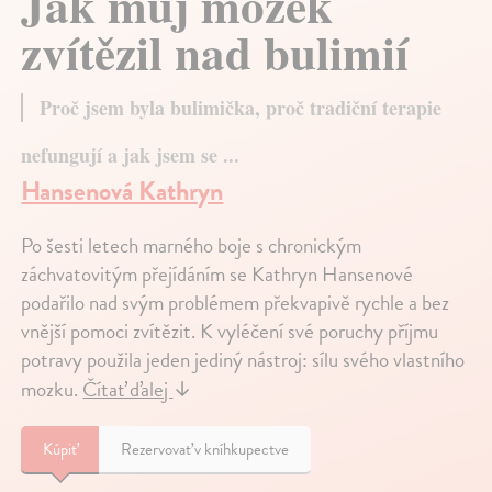
Jak můj mozek
zvítězil nad bulimií
Proč jsem byla bulimička, proč tradiční terapie
nefungují a jak jsem se ...
Hansenová Kathryn
Po šesti letech marného boje s chronickým
záchvatovitým přejídáním se Kathryn Hansenové
podařilo nad svým problémem překvapivě rychle a bez
vnější pomoci zvítězit. K vyléčení své poruchy příjmu
potravy použila jeden jediný nástroj: sílu svého vlastního
mozku.
Čítať ďalej
↓
Kúpiť
Rezervovať v kníhkupectve