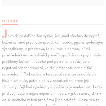
O TITULE
J
ako tisíce dalších žen vyzkoušela snad všechny dostupné,
běžně užívané psychoterapeutické metody, jejichž společným
východiskem je představa, že bulimie je nemoc, jejímž
prostřednictvím se bulimičky snaží vypořádávat s psychickými
problémy ležícími hluboko pod povrchem, ať už jde o
negativní sebehodnocení, vnitřní prázdnotu nebo nízké
sebevědomí. Pod vedením terapeutů se autorka nořila do
hlubin své duše, pátrala po tzv. spouštěčích, které její
záchvaty přejídání vyvolávaly a snažila se je analyzovat. Tento
přístup jí ovšem nejen nepomohl, nýbrž – jak časem zjistila –
od skutečného řešení problému ji jen odváděl. Cestu ven ze
začarovaného kruhu poruchy příjmu potravy jí otevřelo až