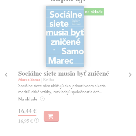
na sklade
Sociálne siete musia byť zničené
S
K
Marec Samo
| Kniha
Sociálne siete nám ubližujú ako jednotlivcom a kazia
Mik
medziľudské vzťahy, rozkladajú spoločnosť a def...
Mon
o k
Na sklade
?
Na
16,44 €
23
16,95 €
?
24