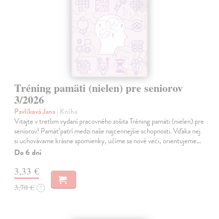
Tréning pamäti (nielen) pre seniorov
3/2026
Pavlíková Jana
| Kniha
Vitajte v treťom vydaní pracovného zošita Tréning pamäti (nielen) pre
seniorov! Pamäť patrí medzi naše najcennejšie schopnosti. Vďaka nej
si uchovávame krásne spomienky, učíme sa nové veci, orientujeme…
Do 6 dní
3,33 €
3,70 €
?