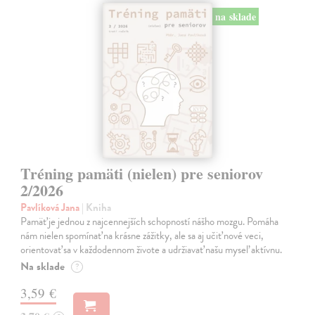
na sklade
Tréning pamäti (nielen) pre seniorov
2/2026
Pavlíková Jana
| Kniha
Pamäť je jednou z najcennejších schopností nášho mozgu. Pomáha
nám nielen spomínať na krásne zážitky, ale sa aj učiť nové veci,
orientovať sa v každodennom živote a udržiavať našu myseľ aktívnu.
Na sklade
?
3,59 €