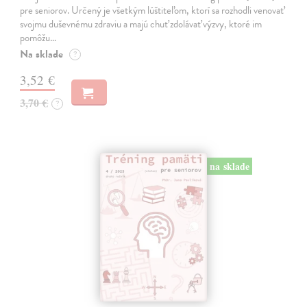
pre seniorov. Určený je všetkým lúštiteľom, ktorí sa rozhodli venovať
svojmu duševnému zdraviu a majú chuť zdolávať výzvy, ktoré im
pomôžu…
Na sklade
?
3,52 €
3,70 €
?
na sklade