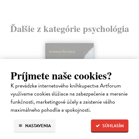
Ďalšie z kategórie psychológia
Príjmete naše cookies?
K prevádzke internetového kníhkupectva Artforum
využívame cookies slúžiace na zabezpečenie a meranie
funkčnosti, marketingové účely a zaistenie vášho
maximálneho pohodlia a spokojnosti.
Trpkejšia ako smrť je žena
NASTAVENIA
SÚHLASÍM
Marneros Andreas
| Kniha
JE TO MOŽNO NAJVÄČŠIA REVOLÚCIA NAŠICH DNÍ: