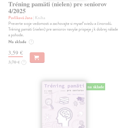
Tréning pamäti (nielen) pre seniorov
4/2025
Pavlíková Jana
| Kniha
Preverte svoje vedomosti a zachovajte si myseľ sviežu a činorodú.
Tréning pamäti (nielen) pre seniorov navyše prispeje j k dobrej nálade
a pohode.
Na sklade
?
3,59 €
3,70 €
?
na sklade