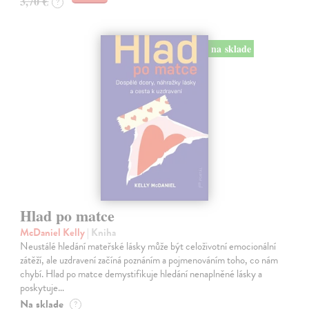
3,70 €
?
na sklade
Hlad po matce
McDaniel Kelly
| Kniha
Neustálé hledání mateřské lásky může být celoživotní emocionální
zátěží, ale uzdravení začíná poznáním a pojmenováním toho, co nám
chybí. Hlad po matce demystifikuje hledání nenaplněné lásky a
poskytuje…
Na sklade
?