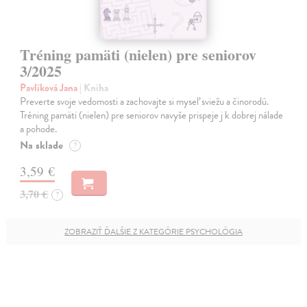
Tréning pamäti (nielen) pre seniorov
3/2025
Pavlíková Jana
| Kniha
Preverte svoje vedomosti a zachovajte si myseľ sviežu a činorodú.
Tréning pamäti (nielen) pre seniorov navyše prispeje j k dobrej nálade
a pohode.
Na sklade
?
3,59 €
3,70 €
?
ZOBRAZIŤ ĎALŠIE Z KATEGÓRIE PSYCHOLÓGIA