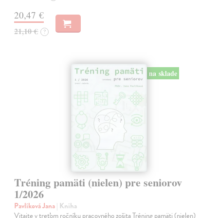
20,47 €
21,10 €
?
na sklade
Tréning pamäti (nielen) pre seniorov
1/2026
Pavlíková Jana
| Kniha
Vitajte v treťom ročníku pracovného zošita Tréning pamäti (nielen)