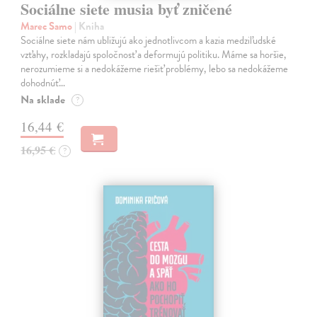
Sociálne siete musia byť zničené
Marec Samo
| Kniha
Sociálne siete nám ubližujú ako jednotlivcom a kazia medziľudské
vzťahy, rozkladajú spoločnosť a deformujú politiku. Máme sa horšie,
nerozumieme si a nedokážeme riešiť problémy, lebo sa nedokážeme
dohodnúť…
Na sklade
?
16,44 €
16,95 €
?