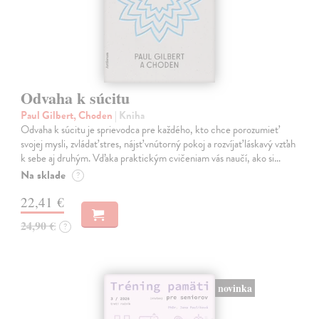
Odvaha k súcitu
Paul Gilbert, Choden
| Kniha
Odvaha k súcitu je sprievodca pre každého, kto chce porozumieť
svojej mysli, zvládať stres, nájsť vnútorný pokoj a rozvíjať láskavý vzťah
k sebe aj druhým. Vďaka praktickým cvičeniam vás naučí, ako si…
Na sklade
?
22,41 €
24,90 €
?
novinka