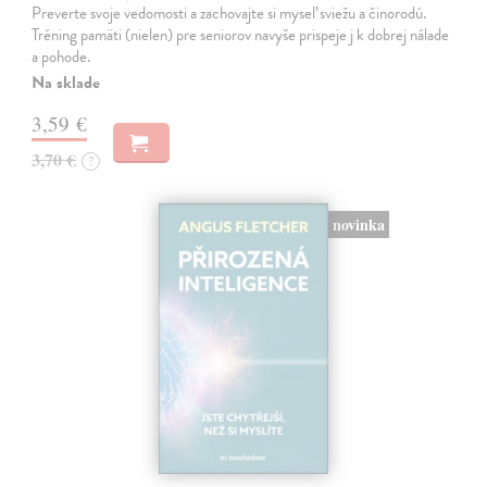
Preverte svoje vedomosti a zachovajte si myseľ sviežu a činorodú.
Tréning pamäti (nielen) pre seniorov navyše prispeje j k dobrej nálade
a pohode.
Na sklade
3,59 €
3,70 €
?
novinka