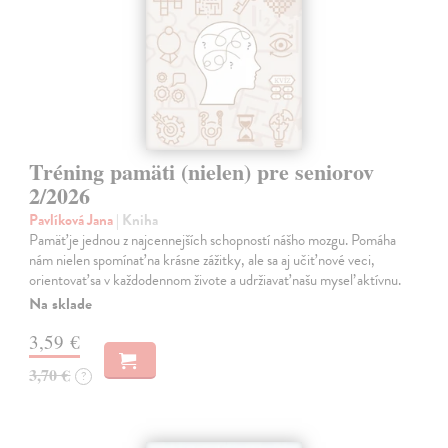
Tréning pamäti (nielen) pre seniorov
2/2026
Pavlíková Jana
| Kniha
Pamäť je jednou z najcennejších schopností nášho mozgu. Pomáha
nám nielen spomínať na krásne zážitky, ale sa aj učiť nové veci,
orientovať sa v každodennom živote a udržiavať našu myseľ aktívnu.
Na sklade
3,59 €
3,70 €
?