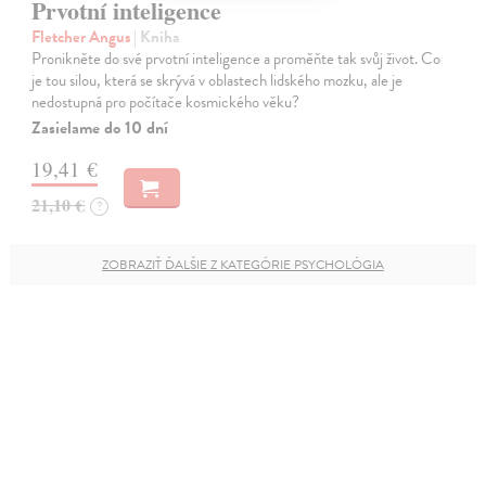
Prvotní inteligence
Fletcher Angus
| Kniha
Pronikněte do své prvotní inteligence a proměňte tak svůj život. Co
je tou silou, která se skrývá v oblastech lidského mozku, ale je
nedostupná pro počítače kosmického věku?
Zasielame do 10 dní
19,41 €
21,10 €
?
ZOBRAZIŤ ĎALŠIE Z KATEGÓRIE PSYCHOLÓGIA