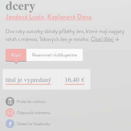
dcery
Jandová Lucie
,
Kaplanová Dana
Dva roky autorky sbíraly příběhy žen, které mají napjatý
vztah s mámou. Takových žen je mnoho.
Čítať ďalej
↓
Kúpiť
Rezervovať v kníhkupectve
titul je vypredaný
16,40 €
Pridať do wishlistu
Odporučiť známemu
Zdielať na Facebooku