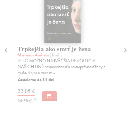
Trpkejšia ako smrť je žena
P
Marneros Andreas
| Kniha
Bor
JE TO MOŽNO NAJVÄČŠIA REVOLÚCIA
Tát
NAŠICH DNÍ: rovnocennosť a rovnoprávnosť ženy a
Bor
muža. Vojna a mier m...
Na
Zasielame do 14 dní
18
22,05 €
19
24,50 €
?