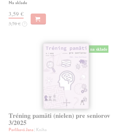
Na sklade
3,59 €
3,70 €
?
na sklade
Tréning pamäti (nielen) pre seniorov
3/2025
Pavlíková Jana
| Kniha