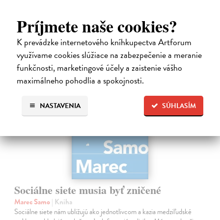
Zasielame do 14 dní
Príjmete naše cookies?
22,05 €
24,50 €
?
K prevádzke internetového kníhkupectva Artforum
využívame cookies slúžiace na zabezpečenie a meranie
na sklade
funkčnosti, marketingové účely a zaistenie vášho
maximálneho pohodlia a spokojnosti.
NASTAVENIA
SÚHLASÍM
Sociálne siete musia byť zničené
Marec Samo
| Kniha
Sociálne siete nám ubližujú ako jednotlivcom a kazia medziľudské