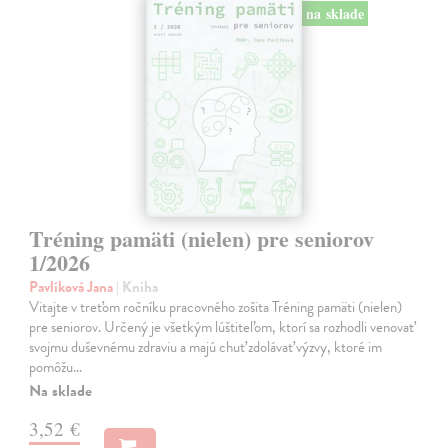
na sklade
Tréning pamäti (nielen) pre seniorov
1/2026
Pavlíková Jana
| Kniha
Vitajte v treťom ročníku pracovného zošita Tréning pamäti (nielen)
pre seniorov. Určený je všetkým lúštiteľom, ktorí sa rozhodli venovať
svojmu duševnému zdraviu a majú chuť zdolávať výzvy, ktoré im
pomôžu…
Na sklade
3,52 €