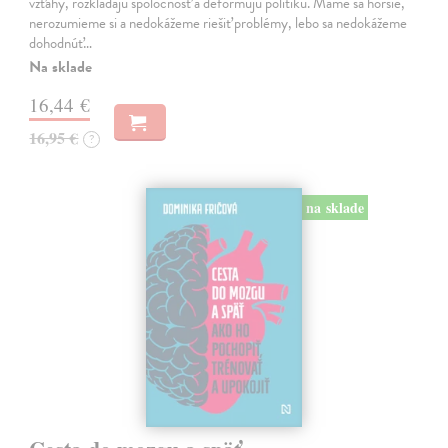
vzťahy, rozkladajú spoločnosť a deformujú politiku. Máme sa horšie,
nerozumieme si a nedokážeme riešiť problémy, lebo sa nedokážeme
dohodnúť…
Na sklade
16,44 €
16,95 €
?
na sklade