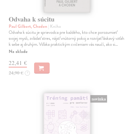
Odvaha k súcitu
Paul Gilbert, Choden
| Kniha
Odvaha k súcitu je sprievodca pre každého, kto chce porozumieť
svojej mysli, zvládať stres, nájsť vnútorný pokoj a rozvíjať láskavý vzťah
k sebe aj druhým. Vďaka praktickým cvičeniam vás naučí, ako si…
Na sklade
22,41 €
24,90 €
?
novinka