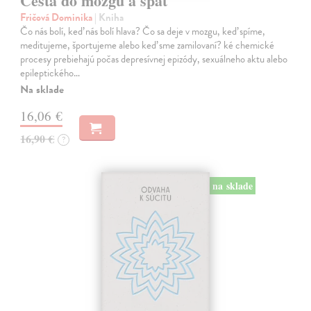
Cesta do mozgu a späť
Fričová Dominika
| Kniha
Čo nás bolí, keď nás bolí hlava? Čo sa deje v mozgu, keď spíme,
meditujeme, športujeme alebo keď sme zamilovaní? ké chemické
procesy prebiehajú počas depresívnej epizódy, sexuálneho aktu alebo
epileptického…
Na sklade
16,06 €
16,90 €
?
na sklade