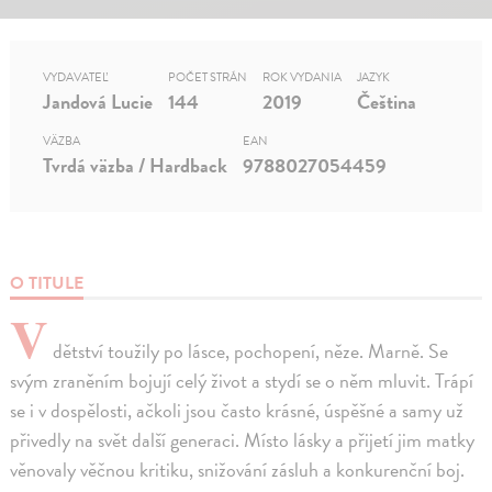
VYDAVATEĽ
POČET STRÁN
ROK VYDANIA
JAZYK
Jandová Lucie
144
2019
Čeština
VÄZBA
EAN
Tvrdá väzba / Hardback
9788027054459
O TITULE
V
dětství toužily po lásce, pochopení, něze. Marně. Se
svým zraněním bojují celý život a stydí se o něm mluvit. Trápí
se i v dospělosti, ačkoli jsou často krásné, úspěšné a samy už
přivedly na svět další generaci. Místo lásky a přijetí jim matky
věnovaly věčnou kritiku, snižování zásluh a konkurenční boj.