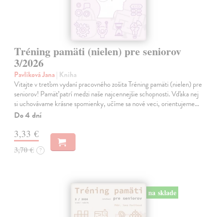
Tréning pamäti (nielen) pre seniorov
3/2026
Pavlíková Jana
| Kniha
Vitajte v treťom vydaní pracovného zošita Tréning pamäti (nielen) pre
seniorov! Pamäť patrí medzi naše najcennejšie schopnosti. Vďaka nej
si uchovávame krásne spomienky, učíme sa nové veci, orientujeme…
Do 4 dní
3,33 €
3,70 €
?
na sklade