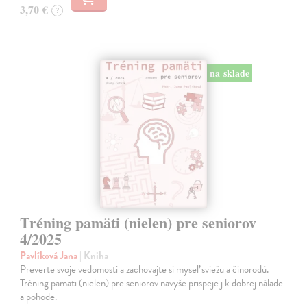
3,70 €
?
na sklade
Tréning pamäti (nielen) pre seniorov
4/2025
Pavlíková Jana
| Kniha
Preverte svoje vedomosti a zachovajte si myseľ sviežu a činorodú.
Tréning pamäti (nielen) pre seniorov navyše prispeje j k dobrej nálade
a pohode.