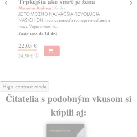
Trpkejšia ako smrť je žena
P
Marneros Andreas
| Kniha
Bor
JE TO MOŽNO NAJVÄČŠIA REVOLÚCIA
Tát
NAŠICH DNÍ: rovnocennosť a rovnoprávnosť ženy a
Bor
muža. Vojna a mier m...
Na
Zasielame do 14 dní
18
22,05 €
19
24,50 €
?
High-contrast mode
Čitatelia s podobným vkusom si
kúpili aj: