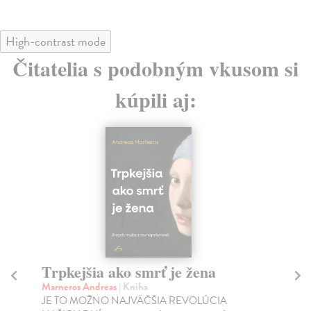
High-contrast mode
Čitatelia s podobným vkusom si
kúpili aj:
Trpkejšia ako smrť je žena
P
Marneros Andreas
| Kniha
Bor
JE TO MOŽNO NAJVÄČŠIA REVOLÚCIA
Tát