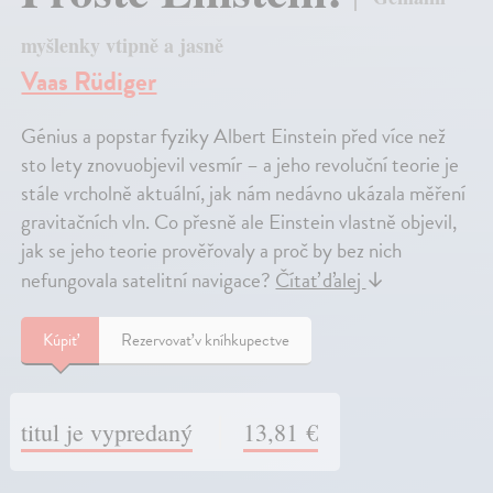
myšlenky vtipně a jasně
Vaas Rüdiger
Génius a popstar fyziky Albert Einstein před více než
sto lety znovuobjevil vesmír – a jeho revoluční teorie je
stále vrcholně aktuální, jak nám nedávno ukázala měření
gravitačních vln. Co přesně ale Einstein vlastně objevil,
jak se jeho teorie prověřovaly a proč by bez nich
nefungovala satelitní navigace?
Čítať ďalej
↓
Kúpiť
Rezervovať v kníhkupectve
titul je vypredaný
13,81 €