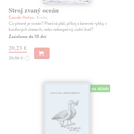
Stroj zvaný oceán
Czerski Helen
| Kniha
Co přesně je oceán? Písečná pláž, příboj a barevné rybky v
korálových útesech, nebo nebezpečný vodní živel?
Zasielame do 10 dní
20,23 €
20,86 €
?
na sklade