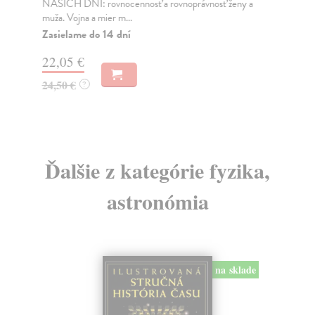
NAŠICH DNÍ: rovnocennosť a rovnoprávnosť ženy a
Bor
muža. Vojna a mier m...
Na
Zasielame do 14 dní
18
22,05 €
19
24,50 €
?
Ďalšie z kategórie fyzika,
astronómia
na sklade