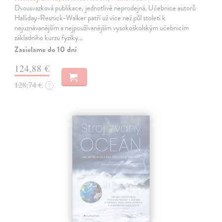
Dvousvazková publikace, jednotlivě neprodejná. Učebnice autorů
Halliday-Resnick-Walker patří už více než půl století k
nejuznávanějším a nejpoužívanějším vysokoškolským učebnicím
základního kurzu fyziky…
Zasielame do 10 dní
124,88 €
128,74 €
?