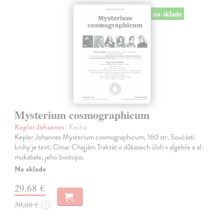
na sklade
Mysterium cosmographicum
Kepler Johannes
| Kniha
Kepler Johannes Mysterium cosmographicum, 160 str. Součástí
knihy je text: Omar Chajjám Traktát o důkazech úloh v algebře a al-
mukabale, jeho životopis.
Na sklade
29,68 €
30,60 €
?