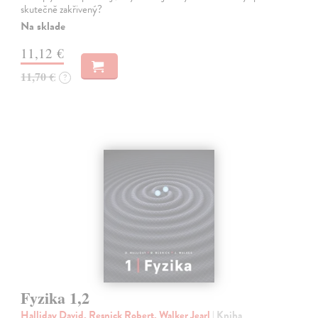
skutečně zakřivený?
Na sklade
11,12 €
11,70 €
?
Fyzika 1,2
Halliday David, Resnick Robert, Walker Jearl
| Kniha