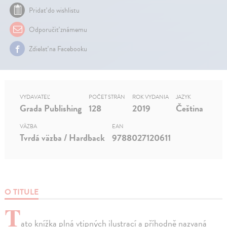
Pridať do wishlistu
Odporučiť známemu
Zdielať na Facebooku
VYDAVATEĽ
POČET STRÁN
ROK VYDANIA
JAZYK
Grada Publishing
128
2019
Čeština
VÄZBA
EAN
Tvrdá väzba / Hardback
9788027120611
O TITULE
T
ato knížka plná vtipných ilustrací a příhodně nazvaná