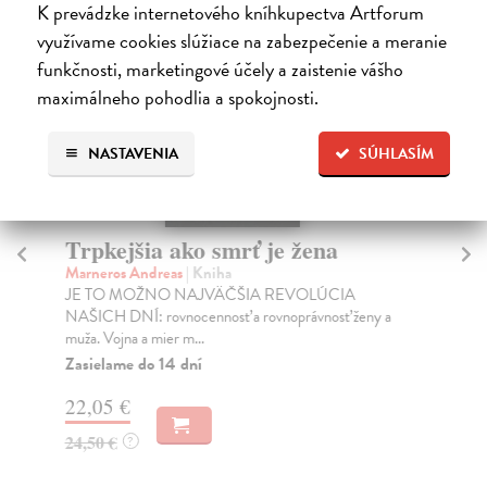
K prevádzke internetového kníhkupectva Artforum
využívame cookies slúžiace na zabezpečenie a meranie
funkčnosti, marketingové účely a zaistenie vášho
maximálneho pohodlia a spokojnosti.
NASTAVENIA
SÚHLASÍM
Trpkejšia ako smrť je žena
P
Marneros Andreas
| Kniha
Bor
JE TO MOŽNO NAJVÄČŠIA REVOLÚCIA
Tát
NAŠICH DNÍ: rovnocennosť a rovnoprávnosť ženy a
Bor
muža. Vojna a mier m...
Na
Zasielame do 14 dní
18
22,05 €
19
24,50 €
?