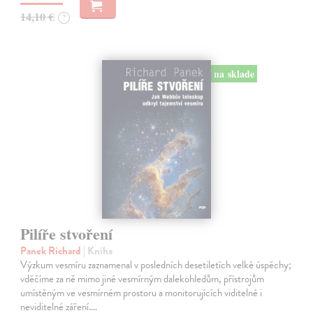
14,10 €
?
na sklade
Pilíře stvoření
Panek Richard
| Kniha
Výzkum vesmíru zaznamenal v posledních desetiletích velké úspěchy;
vděčíme za ně mimo jiné vesmírným dalekohledům, přístrojům
umístěným ve vesmírném prostoru a monitorujících viditelné i
neviditelné záření.…