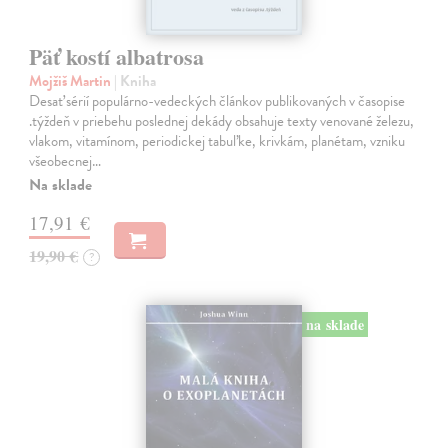
Päť kostí albatrosa
Mojžiš Martin
| Kniha
Desať sérií populárno-vedeckých článkov publikovaných v časopise
.týždeň v priebehu poslednej dekády obsahuje texty venované železu,
vlakom, vitamínom, periodickej tabuľke, krivkám, planétam, vzniku
všeobecnej…
Na sklade
17,91 €
19,90 €
?
na sklade