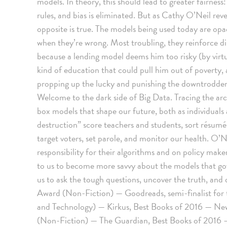
models. In theory, this should lead to greater fairnes
rules, and bias is eliminated. But as Cathy O’Neil rev
opposite is true. The models being used today are op
when they’re wrong. Most troubling, they reinforce dis
because a lending model deems him too risky (by virtue
kind of education that could pull him out of poverty, 
propping up the lucky and punishing the downtrodden,
Welcome to the dark side of Big Data. Tracing the arc 
box models that shape our future, both as individuals
destruction” score teachers and students, sort résumés
target voters, set parole, and monitor our health. O’N
responsibility for their algorithms and on policy makers
to us to become more savvy about the models that go
us to ask the tough questions, uncover the truth, an
Award (Non-Fiction) — Goodreads, semi-finalist fo
and Technology) — Kirkus, Best Books of 2016 — Ne
(Non-Fiction) — The Guardian, Best Books of 2016 