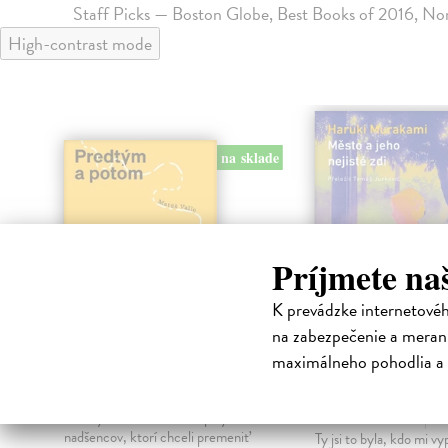
Staff Picks — Boston Globe, Best Books of 2016, No
High-contrast mode
na sklade
Príjmete na
K prevádzke internetové
na zabezpečenie a merani
maximálneho pohodlia a 
Predtým a potom
Město a jeho n
zdi
Vallo Matúš
| Kniha
Predtým tu bola vízia skupiny
Murakami Haruki
| Kn
nadšencov, ktorí chceli premeniť
Ty jsi to byla, kdo mi vy