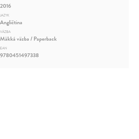
2016
JAZYK
Angličtina
VÄZBA
Mäkká väzba / Paperback
EAN
9780451497338