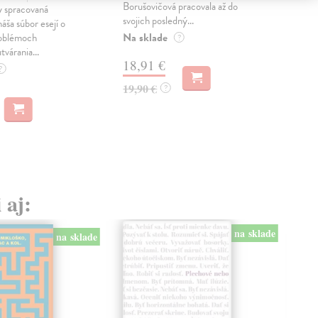
Borušovičová pracovala až do
naps
 spracovaná
svojich posledný...
česk
náša súbor esejí o
Na sklade
Na 
oblémoch
?
tvárania...
18,91 €
14
?
19,90 €
15,
?
 aj:
na sklade
na sklade