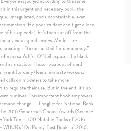
s: Everyone is judged according to the same
eals in this urgent and necessary book, the
aque, unregulated, and uncontestable, even
crimination: If a poor student can’t get a loan
 of his zip code), he’s then cut off from the
and a vicious spiral ensues. Models are
 creating a “toxic cocktail for democracy.”
of a person’s life, O’Neil exposes the black
 and as a society. These “weapons of math
, grant (or deny) loans, evaluate workers,
eil calls on modelers to take more
 to regulate their use. But in the end, it’s up
vern our lives. This important book empowers
d demand change. — Longlist for National Book
r the 2016 Goodreads Choice Awards (Science
w York Times, 100 Notable Books of 2016
— WBUR's "On Point," Best Books of 2016: