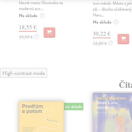
hlavné mesto Slovenska na
tom městě. Město a jeh
modernú eur...
zdi – dlouho očekávan
Haru...
Na sklade
?
Na sklade
?
18,55 €
30,22 €
19,95 €
?
32,85 €
?
High-contrast mode
Čit
na sklade