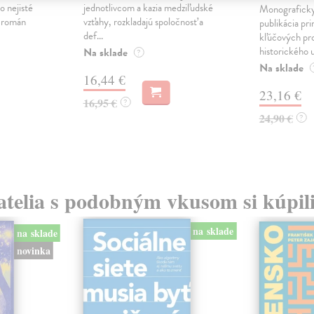
o nejisté
jednotlivcom a kazia medziľudské
Monograficky
ý román
vzťahy, rozkladajú spoločnosť a
publikácia pri
def...
kľúčových pr
historického u
Na sklade
?
Na sklade
16,44 €
23,16 €
16,95 €
?
24,90 €
?
atelia s podobným vkusom si kúpili
na sklade
na sklade
novinka