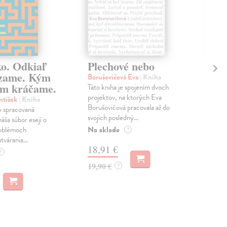
ko. Odkiaľ
Plechové nebo
Po
zame. Kým
Borušovičová Eva
| Kniha
Kun
m kráčame.
Táto kniha je spojením dvoch
Poma
projektov, na ktorých Eva
čty
ntišek
| Kniha
Borušovičová pracovala až do
naps
 spracovaná
svojich posledný...
česk
náša súbor esejí o
Na sklade
Na 
oblémoch
?
tvárania...
18,91 €
14
?
19,90 €
15,
?