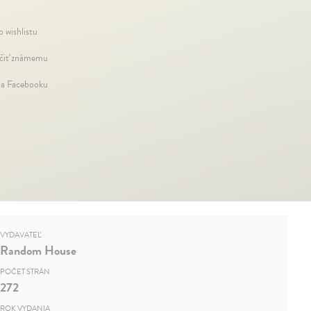
o wishlistu
iť známemu
na Facebooku
VYDAVATEĽ
Random House
POČET STRÁN
272
ROK VYDANIA