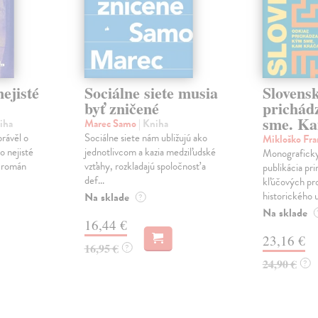
ejisté
Sociálne siete musia
Slovens
byť zničené
prichád
sme. Ka
iha
Marec Samo
| Kniha
právěl o
Sociálne siete nám ubližujú ako
Mikloško Fra
o nejisté
jednotlivcom a kazia medziľudské
Monograficky
ý román
vzťahy, rozkladajú spoločnosť a
publikácia pri
def...
kľúčových pr
historického u
Na sklade
?
Na sklade
16,44 €
23,16 €
16,95 €
?
24,90 €
?