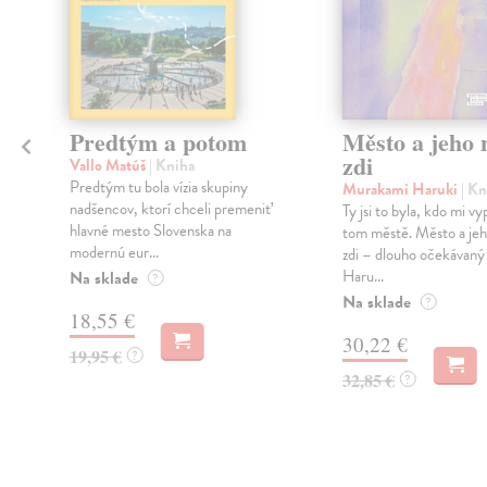
Predtým a potom
Město a jeho n
zdi
Vallo Matúš
| Kniha
Predtým tu bola vízia skupiny
Murakami Haruki
| Kn
nadšencov, ktorí chceli premeniť
Ty jsi to byla, kdo mi vy
hlavné mesto Slovenska na
tom městě. Město a jeh
modernú eur...
zdi – dlouho očekávan
Haru...
Na sklade
?
Na sklade
?
18,55 €
30,22 €
19,95 €
?
32,85 €
?