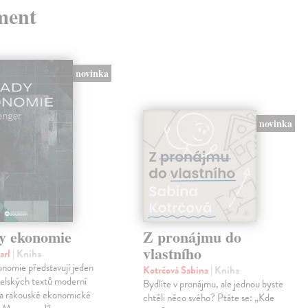
ment
novinka
novinka
y ekonomie
Z pronájmu do
vlastního
arl
| Kniha
nomie představují jeden
Kotrčová Sabina
| Kniha
telských textů moderní
Bydlíte v pronájmu, ale jednou byste
a rakouské ekonomické
chtěli něco svého? Ptáte se: „Kde