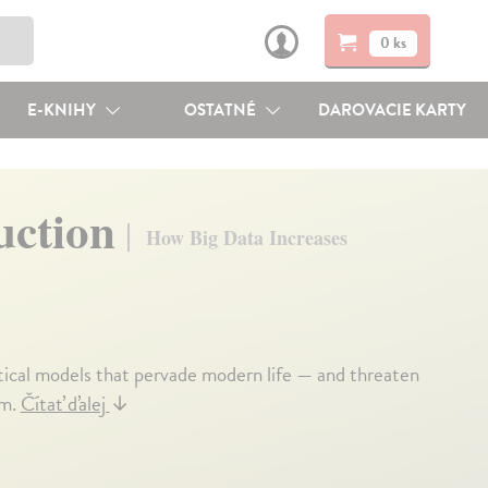
0 ks
E-KNIHY
OSTATNÉ
DAROVACIE KARTY
uction
How Big Data Increases
ical models that pervade modern life — and threaten
hm.
Čítať ďalej
↓