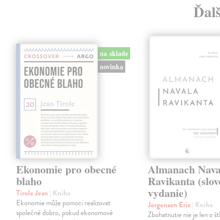
Ďal
na sklade
novinka
Ekonomie pro obecné
Almanach Nava
blaho
Ravikanta (slo
vydanie)
Tirole Jean
| Kniha
Ekonomie může pomoci realizovat
Jorgenson Eric
| Kniha
společné dobro, pokud ekonomové
Zbohatnutie nie je len o šťa