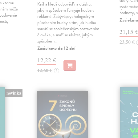
školy. Car
, s ktorou
Kniha hledá odpověď na otázku,
systematick
a nám môže
jakým způsobem funguje hudba v
hodnoty, 
 budovanie
reklamě. Zabývápsychologickým
Zasielame
nosti,
působením hudby a tím, jak hudba
souvisí se společenským postavením
21,15 
člověka, a snaží se ukázat, jakým
způsobem…
23,50 €
Zasielame do 12 dní
12,22 €
12,60 €
?
novinka