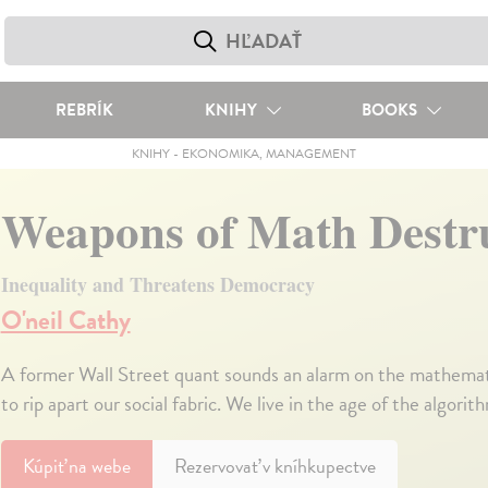
REBRÍK
KNIHY
BOOKS
KNIHY
-
EKONOMIKA, MANAGEMENT
Weapons of Math Destr
Inequality and Threatens Democracy
O'neil Cathy
A former Wall Street quant sounds an alarm on the mathemat
to rip apart our social fabric. We live in the age of the algorit
Kúpiť
na webe
Rezervovať v kníhkupectve