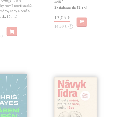
l Menger v díle
začít?
y rozvíjí teorii statků,
Zasielame do 12 dní
směny, ceny a peněz.
 do 12 dní
13,05 €
14,50 €
€
?
?