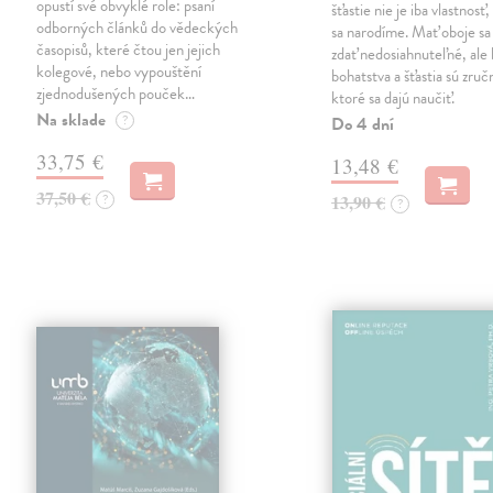
opustí své obvyklé role: psaní
šťastie nie je iba vlastnosť
odborných článků do vědeckých
sa narodíme. Mať oboje s
časopisů, které čtou jen jejich
zdať nedosiahnuteľné, ale
kolegové, nebo vypouštění
bohatstva a šťastia sú zruč
zjednodušených pouček…
ktoré sa dajú naučiť.
Na sklade
?
Do 4 dní
33,75 €
13,48 €
37,50 €
?
13,90 €
?