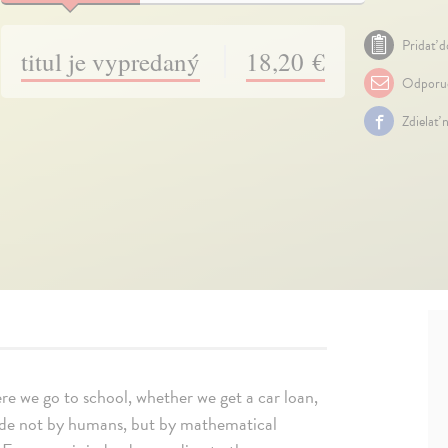
Pridať d
titul je vypredaný
18,20 €
Odporuč
Zdielať 
ere we go to school, whether we get a car loan,
de not by humans, but by mathematical