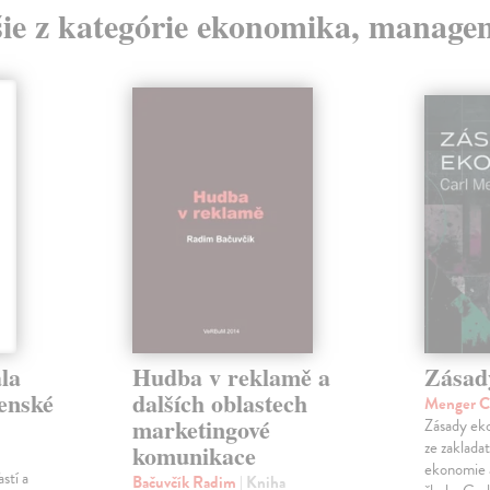
šie z kategórie ekonomika, manage
la
Hudba v reklamě a
Zásad
venské
dalších oblastech
Menger C
marketingové
Zásady eko
ze zaklada
komunikace
ekonomie 
stí a
Bačuvčík Radim
| Kniha