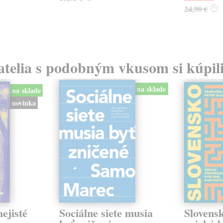
24,90 €
?
atelia s podobným vkusom si kúpili
na sklade
na sklade
novinka
ejisté
Sociálne siete musia
Slovens