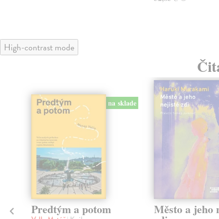
High-contrast mode
Čit
na sklade
Predtým a potom
Město a jeho n