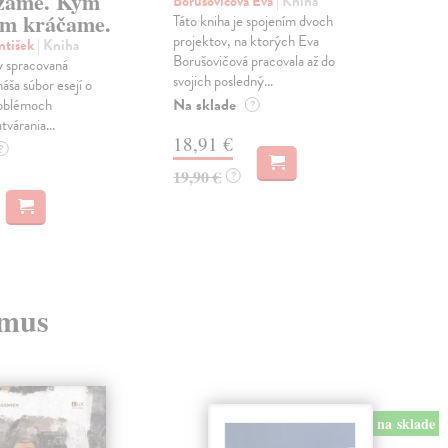
zame. Kým
Borušovičová Eva
| Kniha
Kun
m kráčame.
Táto kniha je spojením dvoch
Poma
projektov, na ktorých Eva
čty
ntišek
| Kniha
Borušovičová pracovala až do
naps
 spracovaná
svojich posledný...
česk
náša súbor esejí o
Na sklade
Na 
oblémoch
?
tvárania...
18,91 €
14
?
19,90 €
15,
?
zmus
na sklade