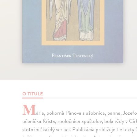
O TITULE
M
ária, pokorná Pánova služobnica, panna, Jozefo
učeníčka Krista, spoločnica apoštolov, bola vždy v Ci
stotožniť každý veriaci. Publikácia približuje tie text