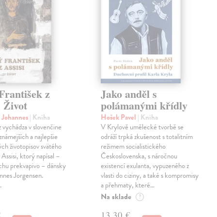
František z
Jako anděl s
. Život
polámanými křídly
n Johannes
| Kniha
Hošek Pavel
| Kniha
z vychádza v slovenčine
V Krylově umělecké tvorbě se
jznámejších a najlepšie
odráží trpká zkušenost s totalitním
ch životopisov svätého
režimem socialistického
 Assisi, ktorý napísal –
Československa, s náročnou
chu prekvapivo – dánsky
existencí exulanta, vypuzeného z
nnes Jorgensen.
vlasti do ciziny, a také s kompromisy
…
a přehmaty, které…
Na sklade
?
€
13,30 €