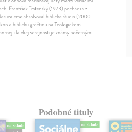
pieť k obnove mariánskej úcty medzi veriacimi
och. František Trstenský (1973) pochádza z
Jeruzaleme absolvoval biblické štúdia (2000-
kon a biblickú gréčtinu na Teologickom
bornej i laickej verejnosti je známy početnými
Podobné tituly
na sklade
na sklade