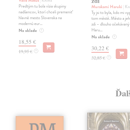
zdi
Vallo Matúš
| Kniha
Predtým tu bola vízia skupiny
Murakami Haruki
| Kn
nadšencov, ktorí chceli premeniť
Ty jsi to byla, kdo mi vy
hlavné mesto Slovenska na
tom městě. Město a jeh
modernú eur...
zdi – dlouho očekávan
Haru...
Na sklade
?
Na sklade
?
18,55 €
30,22 €
19,95 €
?
32,85 €
?
Ďal