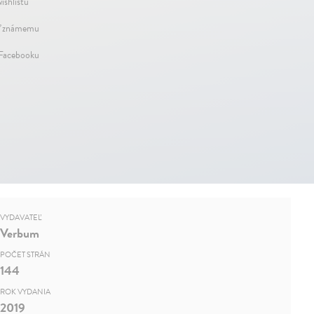
ishlistu
ť známemu
 Facebooku
VYDAVATEĽ
Verbum
POČET STRÁN
144
ROK VYDANIA
2019