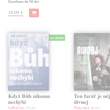
Zasielame do 14 dní
18,00 €
na sklade
Když Bůh nikomu
Ten farář je ně
nechybí
divnej
Loffeld Jan
| Kniha
Palán Aleš
| Kniha