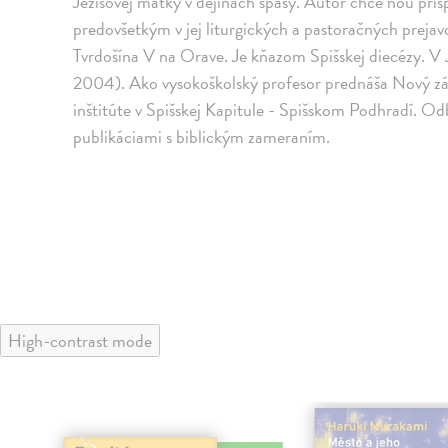
Ježišovej matky v dejinách spásy. Autor chce ňou pris
predovšetkým v jej liturgických a pastoračných prejav
Tvrdošína V na Orave. Je kňazom Spišskej diecézy. V 
2004). Ako vysokoškolský profesor prednáša Nový zá
inštitúte v Spišskej Kapitule - Spišskom Podhradí. Od
publikáciami s biblickým zameraním.
High-contrast mode