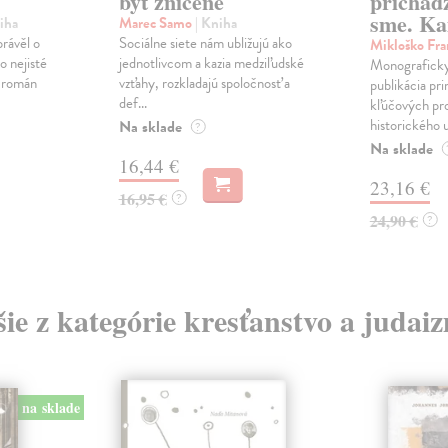
byť zničené
prichád
sme. Ka
iha
Marec Samo
| Kniha
právěl o
Sociálne siete nám ubližujú ako
Mikloško Fra
o nejisté
jednotlivcom a kazia medziľudské
Monograficky
ý román
vzťahy, rozkladajú spoločnosť a
publikácia pri
def...
kľúčových pr
historického u
Na sklade
?
Na sklade
16,44 €
23,16 €
16,95 €
?
24,90 €
?
šie z kategórie kresťanstvo a judai
na sklade