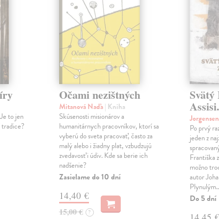
íry
Očami nezištných
Svätý 
Assisi
Mitanová Naďa
| Kniha
Je to jen
Skúsenosti misionárov a
Jorgense
í tradice?
humanitárnych pracovníkov, ktorí sa
Po prvý ra
vyberú do sveta pracovať, často za
jeden z na
malý alebo i žiadny plat, vzbudzujú
spracovaný
zvedavosť i údiv. Kde sa berie ich
Františka z
nadšenie?
možno tro
Zasielame do 10 dní
autor Joha
Plynulým
14,40 €
Do 5 dní
15,00 €
?
14,45 