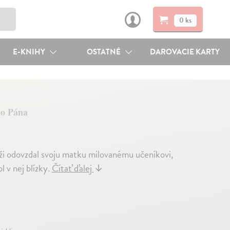
0 ks
E-KNIHY
OSTATNÉ
DAROVACIE KARTY
o Pána
íži odovzdal svoju matku milovanému učeníkovi,
l v nej blízky.
Čítať ďalej
↓