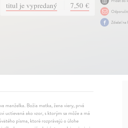
Pridať do w
titul je vypredaný
7,50 €
Odporuči
Zdielať na
va manželka. Božia matka, žena viery, prvá
rkvi uctievaná ako vzor, s ktorým sa môže a má
y Svätého písma, ktoré rozprávajú o úlohe