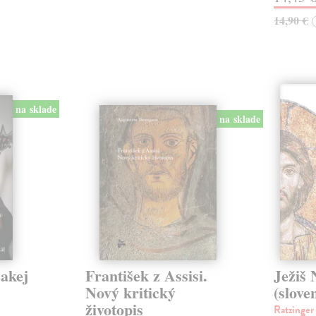
14,90 €
na sklade
na sklade
jakej
František z Assisi.
Ježiš 
Nový kritický
(slove
životopis
Ratzinger