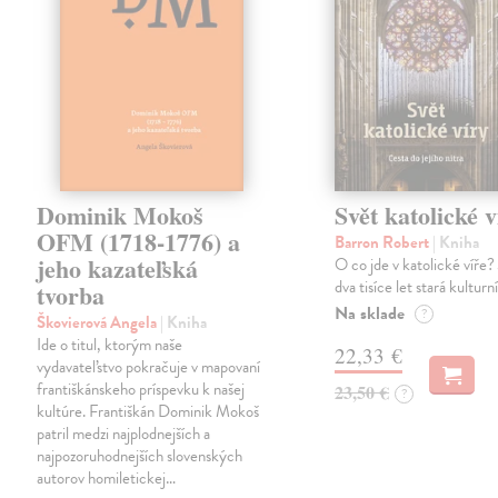
Dominik Mokoš
Svět katolické v
OFM (1718-1776) a
Barron Robert
| Kniha
jeho kazateľská
O co jde v katolické víře? 
dva tisíce let stará kulturn
tvorba
Na sklade
?
Škovierová Angela
| Kniha
Ide o titul, ktorým naše
22,33 €
vydavateľstvo pokračuje v mapovaní
františkánskeho príspevku k našej
23,50 €
?
kultúre. Františkán Dominik Mokoš
patril medzi najplodnejších a
najpozoruhodnejších slovenských
autorov homiletickej…