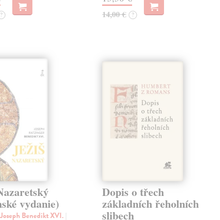
14,00 €
?
?
Nazaretský
Dopis o třech
nské vydanie)
základních řeholních
slibech
 Joseph Benedikt XVI.
|