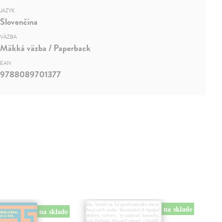
JAZYK
Slovenčina
VÄZBA
Mäkká väzba / Paperback
EAN
9788089701377
na sklade
na sklade