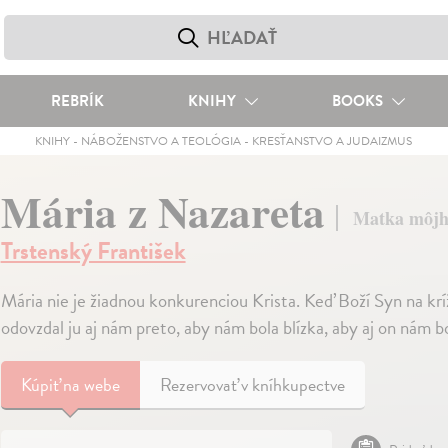
REBRÍK
KNIHY
BOOKS
KNIHY
-
NÁBOŽENSTVO A TEOLÓGIA
-
KRESŤANSTVO A JUDAIZMUS
Mária z Nazareta
Matka môjh
Trstenský František
Mária nie je žiadnou konkurenciou Krista. Keď Boží Syn na kr
odovzdal ju aj nám preto, aby nám bola blízka, aby aj on nám bo
Kúpiť
na webe
Rezervovať v kníhkupectve