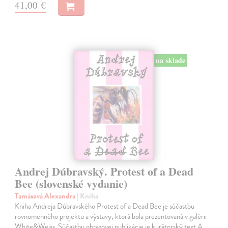
41,00 €
na sklade
Andrej Dúbravský. Protest of a Dead
Bee (slovenské vydanie)
Tamásová Alexandra
| Kniha
Kniha Andreja Dúbravského Protest of a Dead Bee je súčasťou
rovnomenného projektu a výstavy, ktorá bola prezentovaná v galérii
White&Weiss. Súčasťou obrazovej publikácie je kurátorský text A.