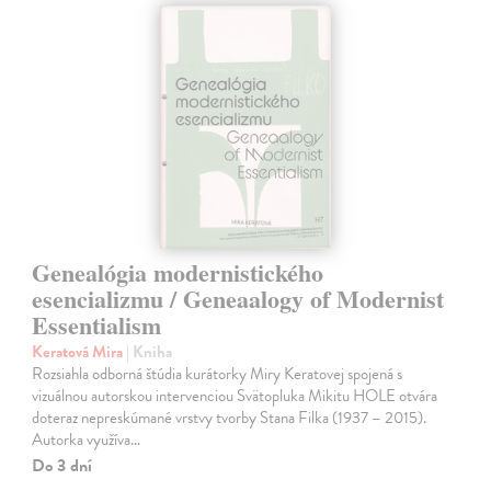
Genealógia modernistického
esencializmu / Geneaalogy of Modernist
Essentialism
Keratová Mira
| Kniha
Rozsiahla odborná štúdia kurátorky Miry Keratovej spojená s
vizuálnou autorskou intervenciou Svätopluka Mikitu HOLE otvára
doteraz nepreskúmané vrstvy tvorby Stana Filka (1937 – 2015).
Autorka využíva…
Do 3 dní