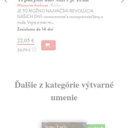
Marneros Andreas
| Kniha
Bor
JE TO MOŽNO NAJVÄČŠIA REVOLÚCIA
Tát
NAŠICH DNÍ: rovnocennosť a rovnoprávnosť ženy a
Bor
muža. Vojna a mier m...
Na
Zasielame do 14 dní
18
22,05 €
19
24,50 €
?
Ďalšie z kategórie výtvarné
umenie
na sklade