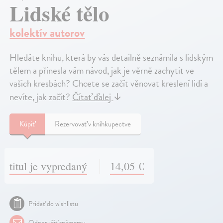
Lidské tělo
kolektív autorov
Hledáte knihu, která by vás detailně seznámila s lidským
tělem a přinesla vám návod, jak je věrně zachytit ve
vašich kresbách? Chcete se začít věnovat kreslení lidí a
nevíte, jak začít?
Čítať ďalej
↓
Kúpiť
Rezervovať v kníhkupectve
titul je vypredaný
14,05 €
Pridať do wishlistu
Odporučiť známemu