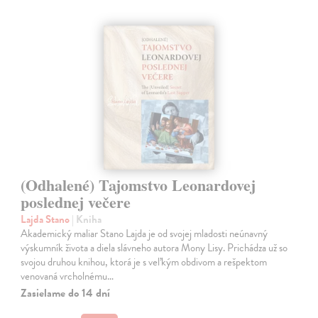
(Odhalené) Tajomstvo Leonardovej
poslednej večere
Lajda Stano
| Kniha
Akademický maliar Stano Lajda je od svojej mladosti neúnavný
výskumník života a diela slávneho autora Mony Lisy. Prichádza už so
svojou druhou knihou, ktorá je s veľkým obdivom a rešpektom
venovaná vrcholnému…
Zasielame do 14 dní