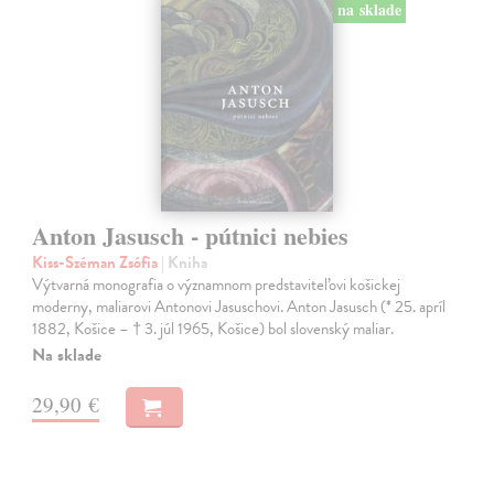
na sklade
Anton Jasusch - pútnici nebies
Kiss-Széman Zsófia
| Kniha
Výtvarná monografia o významnom predstaviteľovi košickej
moderny, maliarovi Antonovi Jasuschovi. Anton Jasusch (* 25. apríl
1882, Košice – † 3. júl 1965, Košice) bol slovenský maliar.
Na sklade
29,90 €