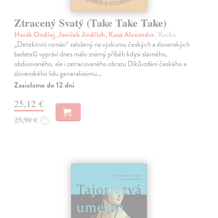
Ztracený Svatý (Take Take Take)
Horák Ondřej, Janíček Jindřich, Kusá Alexandra
| Kniha
„Detektivní román“ založený na výzkumu českých a slovenských
badatelů vypráví dnes málo známý příběh kdysi slavného,
obdivovaného, ale i zatracovaného obrazu Díkůvzdání českého a
slovenského lidu generalissimu…
Zasielame do 12 dní
25,12 €
25,90 €
?