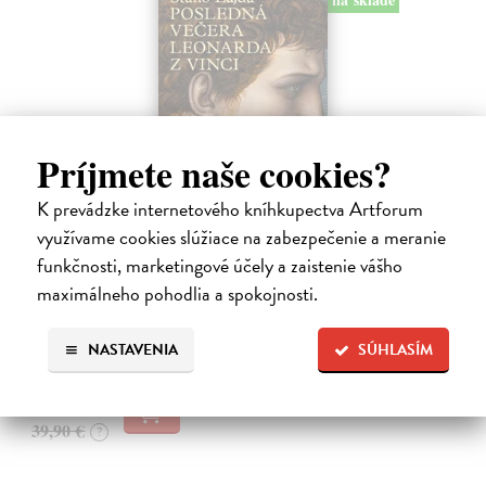
Príjmete naše cookies?
K prevádzke internetového kníhkupectva Artforum
Posledná večera Leonarda z Vinci
využívame cookies slúžiace na zabezpečenie a meranie
Lajda Stano
| Kniha
Stano Lajda je súčasný slovenský maliar, ktorý niekoľko rokov
funkčnosti, marketingové účely a zaistenie vášho
systematicky pracoval na rekonštrukcii ikonickej Poslednej večere,
maximálneho pohodlia a spokojnosti.
čo ho inšpirovalo k napísaniu tejto knihy. Odkrýva pred nami silné i
slabé…
NASTAVENIA
SÚHLASÍM
Na sklade
31,92 €
39,90 €
?