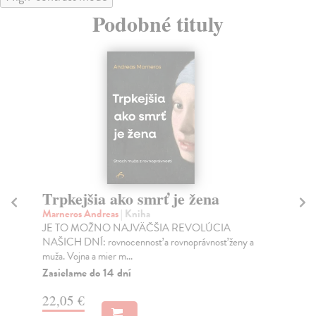
Podobné tituly
Trpkejšia ako smrť je žena
P
Marneros Andreas
| Kniha
Bor
JE TO MOŽNO NAJVÄČŠIA REVOLÚCIA
Tát
NAŠICH DNÍ: rovnocennosť a rovnoprávnosť ženy a
Bor
muža. Vojna a mier m...
Na
Zasielame do 14 dní
18
22,05 €
19