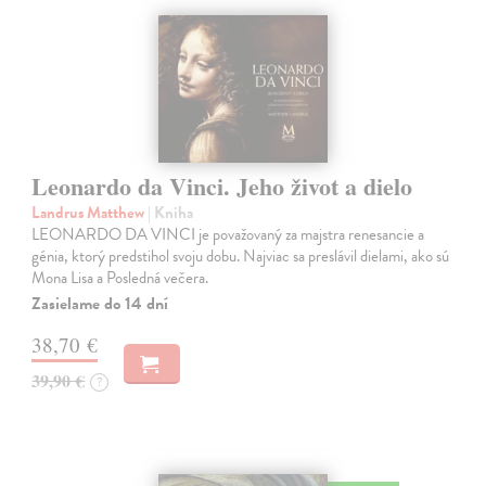
Leonardo da Vinci. Jeho život a dielo
Landrus Matthew
| Kniha
LEONARDO DA VINCI je považovaný za majstra renesancie a
génia, ktorý predstihol svoju dobu. Najviac sa preslávil dielami, ako sú
Mona Lisa a Posledná večera.
Zasielame do 14 dní
38,70 €
39,90 €
?