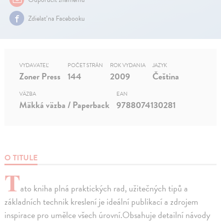
Zdielať na Facebooku
VYDAVATEĽ
POČET STRÁN
ROK VYDANIA
JAZYK
Zoner Press
144
2009
Čeština
VÄZBA
EAN
Mäkká väzba / Paperback
9788074130281
O TITULE
T
ato kniha plná praktických rad, užitečných tipů a
základních technik kreslení je ideální publikací a zdrojem
inspirace pro umělce všech úrovní.Obsahuje detailní návody