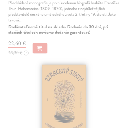
Předkládaná monografie je první ucelenou biografií hraběte Františka
Thun-Hohensteina (1809–1870), jednoho z nejdůležitějších
představitelů českého uměleckého života 2. třetiny 19. století. Jako
taková…
Dodávateľ nemá titul na sklade. Dodanie do 30 dní, pri
starších tituloch nevieme dodanie garantovať.
22,60 €
23,30 €
?