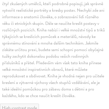
čtyř zkušených umělců, kteří podrobně popisují, jak správně
vytvořit realistické portréty a kresby postav. Nechybí zde ani
informace o anatomii člověka, o zobrazování lidí různého
věku či etnických skupin. Dále se naučíte kreslit postavy v
rozličných pozicích. Kniha nabízí i velké množství tipů a triků
týkajících se kreslících pomůcek a materiálů, návody ke
správnému stínování a mnoha dalším technikám. Jakmile
získáte určitou praxi, budete sami schopni pomocí obyčejné
tužky zachytit dokonalou podobu vašich rodinných
příslušníků a přátel. Především vám však tato kniha přinese
velké množství inspirativních obrazů, které můžete
reprodukovat a obdivovat. Kniha je vhodná nejen pro učitele
kreslení a výtvarné výchovy všech stupňů vzdělávání, ale je
také ideální pomůckou pro zábavu doma s dětmi a pro
každého, kdo se chce naučit kreslit člověka.
High-contrast mode