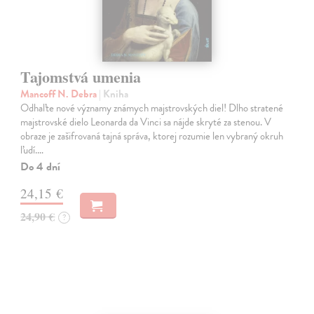
Tajomstvá umenia
Mancoff N. Debra
| Kniha
Odhaľte nové významy známych majstrovských diel! Dlho stratené
majstrovské dielo Leonarda da Vinci sa nájde skryté za stenou. V
obraze je zašifrovaná tajná správa, ktorej rozumie len vybraný okruh
ľudí.…
Do 4 dní
24,15 €
24,90 €
?