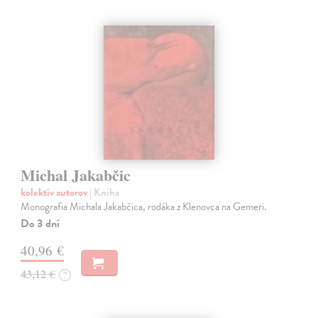
Michal Jakabčic
kolektív autorov
| Kniha
Monografia Michala Jakabčica, rodáka z Klenovca na Gemeri.
Do 3 dní
40,96 €
43,12 €
?