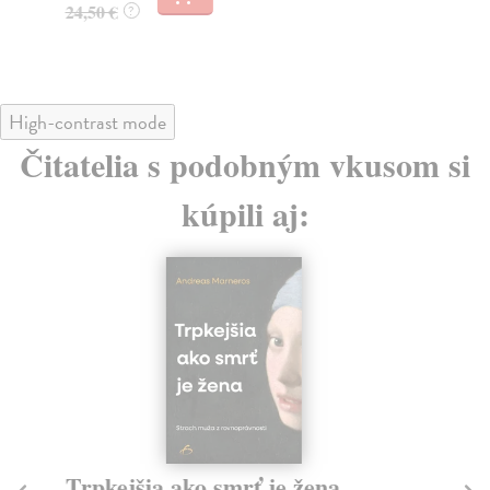
24,50 €
?
High-contrast mode
Čitatelia s podobným vkusom si
kúpili aj:
Trpkejšia ako smrť je žena
P