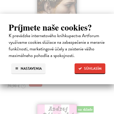
Príjmete naše cookies?
Posledná večera Leonarda z Vinci
K prevádzke internetového kníhkupectva Artforum
Lajda Stano
| Kniha
využívame cookies slúžiace na zabezpečenie a meranie
Stano Lajda je súčasný slovenský maliar, ktorý niekoľko rokov
funkčnosti, marketingové účely a zaistenie vášho
systematicky pracoval na rekonštrukcii ikonickej Poslednej večere,
maximálneho pohodlia a spokojnosti.
čo ho inšpirovalo k napísaniu tejto knihy. Odkrýva pred nami silné i
slabé…
Na sklade
?
NASTAVENIA
SÚHLASÍM
31,92 €
39,90 €
?
na sklade