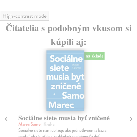
High-contrast mode
Čitatelia s podobným vkusom si
kúpili aj:
na sklade
Sociálne siete musia byť zničené
P
Marec Samo
| Kniha
Bor
Sociálne siete nám ubližujú ako jednotlivcom a kazia
Tát
medziľudské vzťahy, rozkladajú spoločnosť a def...
Bor