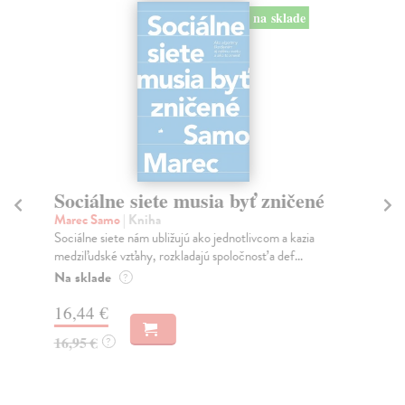
na sklade
Sociálne siete musia byť zničené
P
Marec Samo
| Kniha
Bor
Sociálne siete nám ubližujú ako jednotlivcom a kazia
Tát
medziľudské vzťahy, rozkladajú spoločnosť a def...
Bor
Na sklade
Na
?
16,44 €
18
16,95 €
19
?