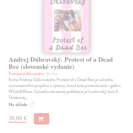
Andrej Dúbravský. Protest of a Dead
Bee (slovenské vydanie)
Tamásová Alexandra
| Kniha
Kniha Andreja Dúbravského Protest of a Dead Bee je súčasťou
rovnomenného projektu a výstavy, ktorá bola prezentovaná v galérii
White&Weiss. Súčasťou obrazovej publikácie je kurátorský text A.
Tamásovej…
Na sklade
?
30,00 €