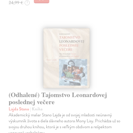
24,99 €
?
(Odhalené) Tajomstvo Leonardovej
poslednej večere
Lajda Stano
| Kniha
Akademický maliar Stano Lajda je od svojej mladosti neúnavný
výskumník života a diela slávneho autora Mony Lisy. Prichádza už so
svojou druhou knihou, ktorá je s veľkým obdivom a rešpektom
venovaná vrcholnému…