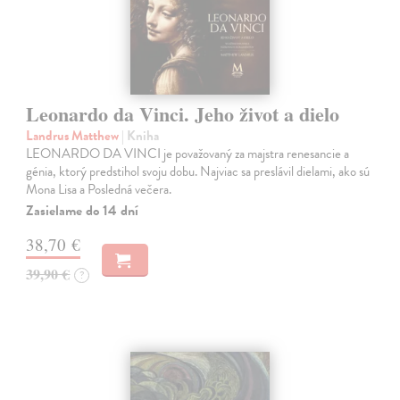
Leonardo da Vinci. Jeho život a dielo
Landrus Matthew
| Kniha
LEONARDO DA VINCI je považovaný za majstra renesancie a
génia, ktorý predstihol svoju dobu. Najviac sa preslávil dielami, ako sú
Mona Lisa a Posledná večera.
Zasielame do 14 dní
38,70 €
39,90 €
?