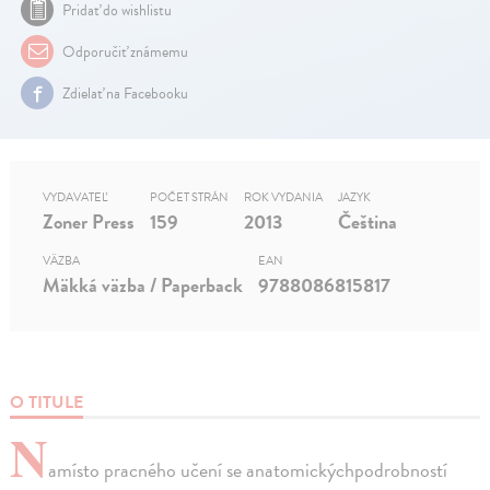
Pridať do wishlistu
Odporučiť známemu
Zdielať na Facebooku
VYDAVATEĽ
POČET STRÁN
ROK VYDANIA
JAZYK
Zoner Press
159
2013
Čeština
VÄZBA
EAN
Mäkká väzba / Paperback
9788086815817
O TITULE
N
amísto pracného učení se anatomickýchpodrobností