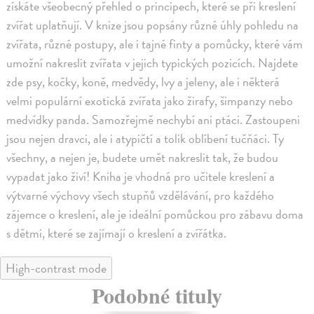
získáte všeobecný přehled o principech, které se při kreslení
zvířat uplatňují. V knize jsou popsány různé úhly pohledu na
zvířata, různé postupy, ale i tajné finty a pomůcky, které vám
umožní nakreslit zvířata v jejich typických pozicích. Najdete
zde psy, kočky, koně, medvědy, lvy a jeleny, ale i některá
velmi populární exotická zvířata jako žirafy, šimpanzy nebo
medvídky panda. Samozřejmě nechybí ani ptáci. Zastoupeni
jsou nejen dravci, ale i atypičtí a tolik oblíbení tučňáci. Ty
všechny, a nejen je, budete umět nakreslit tak, že budou
vypadat jako živí! Kniha je vhodná pro učitele kreslení a
výtvarné výchovy všech stupňů vzdělávání, pro každého
zájemce o kreslení, ale je ideální pomůckou pro zábavu doma
s dětmi, které se zajímají o kreslení a zvířátka.
High-contrast mode
Podobné tituly