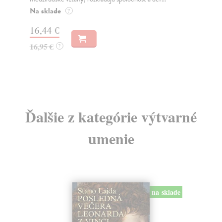
Na sklade
Na
?
16,44 €
18
16,95 €
19
?
Ďalšie z kategórie výtvarné
umenie
na sklade