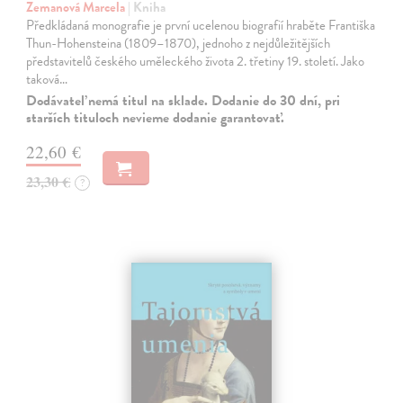
Zemanová Marcela
| Kniha
Předkládaná monografie je první ucelenou biografií hraběte Františka
Thun-Hohensteina (1809–1870), jednoho z nejdůležitějších
představitelů českého uměleckého života 2. třetiny 19. století. Jako
taková…
Dodávateľ nemá titul na sklade. Dodanie do 30 dní, pri
starších tituloch nevieme dodanie garantovať.
22,60 €
23,30 €
?