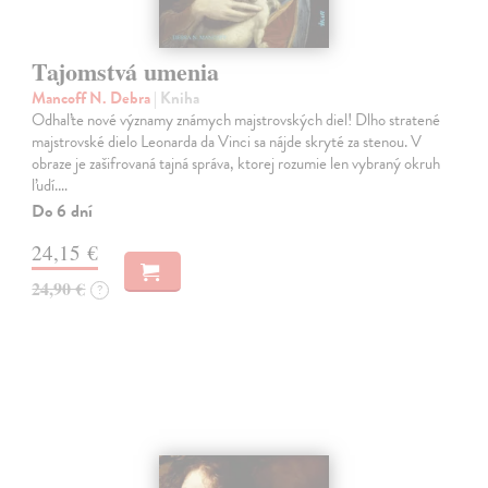
Tajomstvá umenia
Mancoff N. Debra
| Kniha
Odhaľte nové významy známych majstrovských diel! Dlho stratené
majstrovské dielo Leonarda da Vinci sa nájde skryté za stenou. V
obraze je zašifrovaná tajná správa, ktorej rozumie len vybraný okruh
ľudí.…
Do 6 dní
24,15 €
24,90 €
?