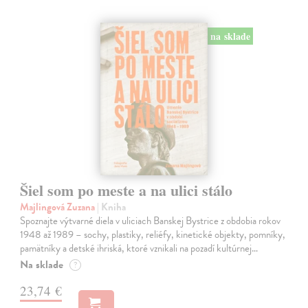
na sklade
Šiel som po meste a na ulici stálo
Majlingová Zuzana
| Kniha
Spoznajte výtvarné diela v uliciach Banskej Bystrice z obdobia rokov
1948 až 1989 – sochy, plastiky, reliéfy, kinetické objekty, pomníky,
pamätníky a detské ihriská, ktoré vznikali na pozadí kultúrnej…
Na sklade
?
23,74 €