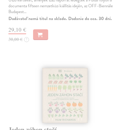
documenta fifteen nemzetközi kiállítás idején, az OFF-Biennále
Budapest…
Dodávateľ nemá titul na sklade. Dodanie do cca. 30 dní.
29,10 €
30,00 €
?
Jeden záhon stačí