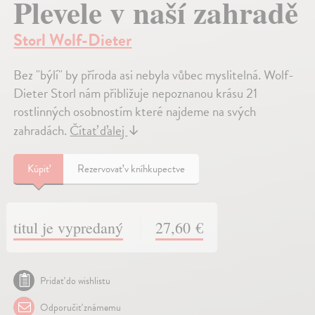
Plevele v naší zahradě
Storl Wolf-Dieter
Bez "býlí" by příroda asi nebyla vůbec myslitelná. Wolf-
Dieter Storl nám přibližuje nepoznanou krásu 21
rostlinných osobnostím které najdeme na svých
zahradách.
Čítať ďalej
↓
Kúpiť
Rezervovať v kníhkupectve
titul je vypredaný
27,60 €
Pridať do wishlistu
Odporučiť známemu