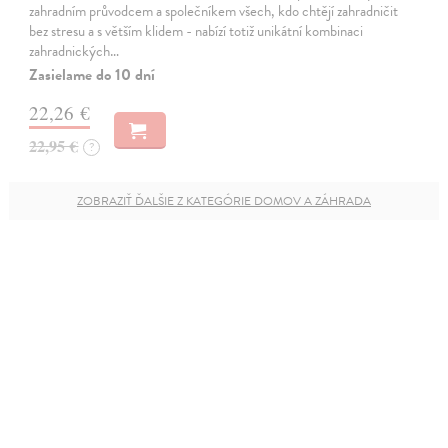
zahradním průvodcem a společníkem všech, kdo chtějí zahradničit
bez stresu a s větším klidem - nabízí totiž unikátní kombinaci
zahradnických…
Zasielame do 10 dní
22,26 €
22,95 €
?
ZOBRAZIŤ ĎALŠIE Z KATEGÓRIE DOMOV A ZÁHRADA