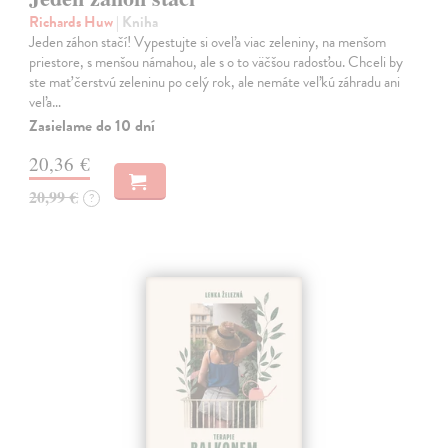
Richards Huw
| Kniha
Jeden záhon stačí! Vypestujte si oveľa viac zeleniny, na menšom
priestore, s menšou námahou, ale s o to väčšou radosťou. Chceli by
ste mať čerstvú zeleninu po celý rok, ale nemáte veľkú záhradu ani
veľa…
Zasielame do 10 dní
20,36 €
20,99 €
?