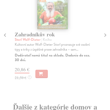
Zahradníkův rok
Trnková Klára
| Kniha
je své osobní
Kniha Karla Čapka – Zahradníkův rok je úsměvná
m...
knížka plná postřehů, které vycházejí z autorových vl...
nie do cca.
Na sklade
?
11,35 €
11,70 €
?
Ďalšie z kategórie domov a