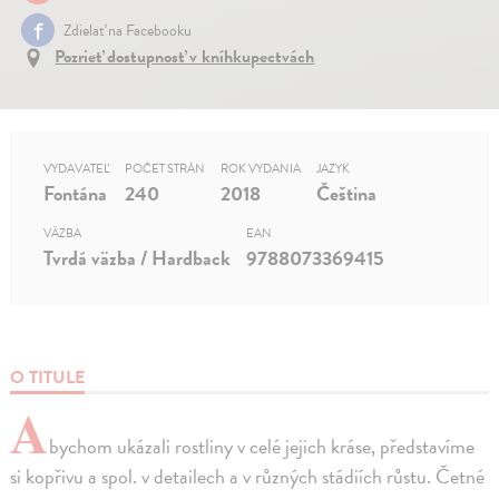
Zdielať na Facebooku
Pozrieť dostupnosť v kníhkupectvách
VYDAVATEĽ
POČET STRÁN
ROK VYDANIA
JAZYK
Fontána
240
2018
Čeština
VÄZBA
EAN
Tvrdá väzba / Hardback
9788073369415
O TITULE
A
bychom ukázali rostliny v celé jejich kráse, představíme
si kopřivu a spol. v detailech a v různých stádiích růstu. Četné