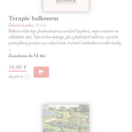
Terapie balkonem
Železná Lenka
| Kniha
Balkon může být plnohodnotnou součástí bydlení, nejen místem na
odkládání věcí. Tato kniha ukazuje, jak z jakéhokoli balkonu vytvořit
promyšlený prostor pro odpočinek, tvoření i každodenní malé rituály.
…
Zasielame do 14 dní
16,00 €
16,49 €
?