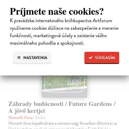
16,19 €
Príjmete naše cookies?
16,69 €
?
K prevádzke internetového kníhkupectva Artforum
využívame cookies slúžiace na zabezpečenie a meranie
funkčnosti, marketingové účely a zaistenie vášho
maximálneho pohodlia a spokojnosti.
NASTAVENIA
SÚHLASÍM
Záhrady budúcnosti / Future Gardens /
A jövő kertjei
Németh Ilona
| Kniha
Németh Ilona képzőművész a németországi Kasselben állította ki az
Úszó kerteket, amelyek száz napon át lebegtek a Fulda folyón a