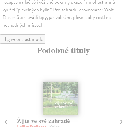
recepty na léčivé i výživné pokrmy ukazují mnohostranné
využití "plevelných bylin." Pro zahradu v rovnováze: Wolf-
Dieter Storl uvádí tipy, jak zabránit pleveli, aby rostl na
nevhodných místech.
High-contrast mode
Podobné tituly
na sklade
Pokojovky od jara do zimy
P
kolektív autorov
| Kniha
Le