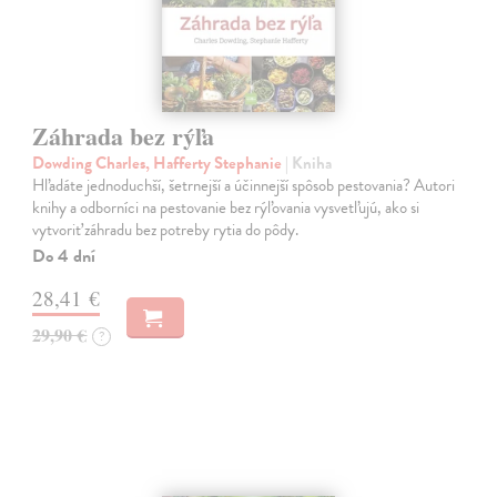
Záhrada bez rýľa
Dowding Charles, Hafferty Stephanie
| Kniha
Hľadáte jednoduchší, šetrnejší a účinnejší spôsob pestovania? Autori
knihy a odborníci na pestovanie bez rýľovania vysvetľujú, ako si
vytvoriť záhradu bez potreby rytia do pôdy.
Do 4 dní
28,41 €
29,90 €
?