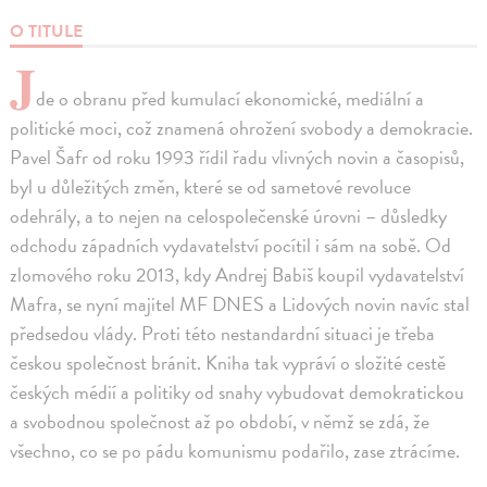
O TITULE
J
de o obranu před kumulací ekonomické, mediální a
politické moci, což znamená ohrožení svobody a demokracie.
Pavel Šafr od roku 1993 řídil řadu vlivných novin a časopisů,
byl u důležitých změn, které se od sametové revoluce
odehrály, a to nejen na celospolečenské úrovni – důsledky
odchodu západních vydavatelství pocítil i sám na sobě. Od
zlomového roku 2013, kdy Andrej Babiš koupil vydavatelství
Mafra, se nyní majitel MF DNES a Lidových novin navíc stal
předsedou vlády. Proti této nestandardní situaci je třeba
českou společnost bránit. Kniha tak vypráví o složité cestě
českých médií a politiky od snahy vybudovat demokratickou
a svobodnou společnost až po období, v němž se zdá, že
všechno, co se po pádu komunismu podařilo, zase ztrácíme.