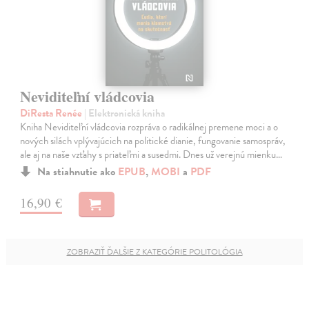
Neviditeľní vládcovia
DiResta Renée
| Elektronická kniha
Kniha Neviditeľní vládcovia rozpráva o radikálnej premene moci a o
nových silách vplývajúcich na politické dianie, fungovanie samospráv,
ale aj na naše vzťahy s priateľmi a susedmi. Dnes už verejnú mienku…
Na stiahnutie ako
EPUB
,
MOBI
a
PDF
16,90 €
ZOBRAZIŤ ĎALŠIE Z KATEGÓRIE POLITOLÓGIA