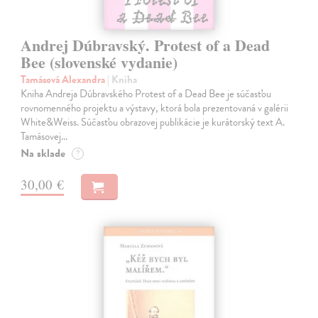
Andrej Dúbravský. Protest of a Dead
Bee (slovenské vydanie)
Tamásová Alexandra
| Kniha
Kniha Andreja Dúbravského Protest of a Dead Bee je súčasťou
rovnomenného projektu a výstavy, ktorá bola prezentovaná v galérii
White&Weiss. Súčasťou obrazovej publikácie je kurátorský text A.
Tamásovej…
Na sklade
?
30,00 €