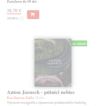
Zasielame do 14 dní
38,70 €
39,90 €
?
na sklade
Anton Jasusch - pútnici nebies
Kiss-Széman Zsófia
| Kniha
Výtvarná monografia o významnom predstaviteľovi košickej