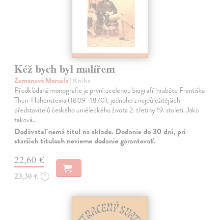
Kéž bych byl malířem
Zemanová Marcela
| Kniha
Předkládaná monografie je první ucelenou biografií hraběte Františka
Thun-Hohensteina (1809–1870), jednoho z nejdůležitějších
představitelů českého uměleckého života 2. třetiny 19. století. Jako
taková…
Dodávateľ nemá titul na sklade. Dodanie do 30 dní, pri
starších tituloch nevieme dodanie garantovať.
22,60 €
23,30 €
?