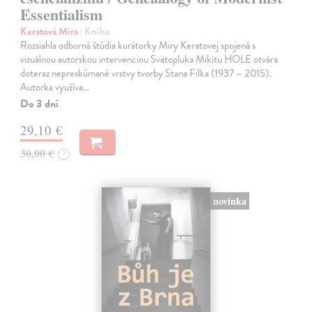
Essentialism
Keratová Mira
| Kniha
Rozsiahla odborná štúdia kurátorky Miry Keratovej spojená s
vizuálnou autorskou intervenciou Svätopluka Mikitu HOLE otvára
doteraz nepreskúmané vrstvy tvorby Stana Filka (1937 – 2015).
Autorka využíva…
Do 3 dní
29,10 €
30,00 €
?
novinka