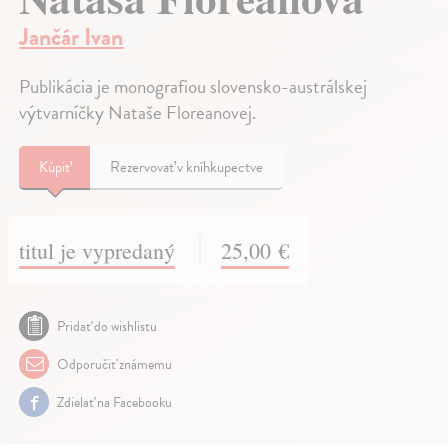
Jančár Ivan
Publikácia je monografiou slovensko-austrálskej
výtvarníčky Nataše Floreanovej.
Kúpiť
Rezervovať v kníhkupectve
titul je vypredaný
25,00 €
Pridať do wishlistu
Odporučiť známemu
Zdielať na Facebooku