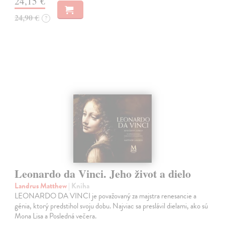
24,15 €
24,90 €
?
Leonardo da Vinci. Jeho život a dielo
Landrus Matthew
| Kniha
LEONARDO DA VINCI je považovaný za majstra renesancie a
génia, ktorý predstihol svoju dobu. Najviac sa preslávil dielami, ako sú
Mona Lisa a Posledná večera.