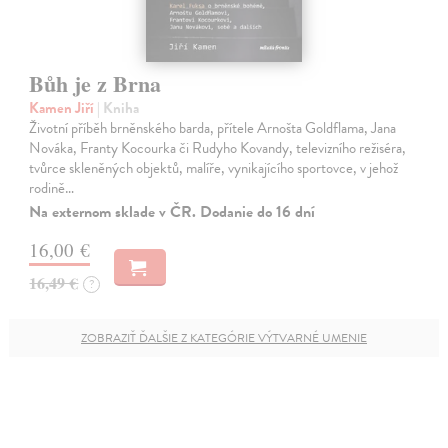
Bůh je z Brna
Kamen Jiří
| Kniha
Životní příběh brněnského barda, přítele Arnošta Goldflama, Jana
Nováka, Franty Kocourka či Rudyho Kovandy, televizního režiséra,
tvůrce skleněných objektů, malíře, vynikajícího sportovce, v jehož
rodině…
Na externom sklade v ČR. Dodanie do 16 dní
16,00 €
16,49 €
?
ZOBRAZIŤ ĎALŠIE Z KATEGÓRIE VÝTVARNÉ UMENIE