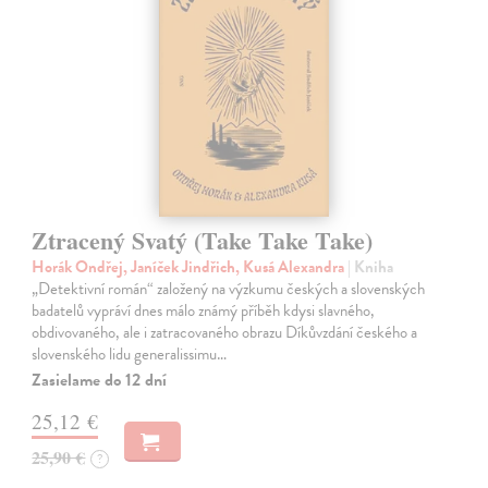
Ztracený Svatý (Take Take Take)
Horák Ondřej, Janíček Jindřich, Kusá Alexandra
| Kniha
„Detektivní román“ založený na výzkumu českých a slovenských
badatelů vypráví dnes málo známý příběh kdysi slavného,
obdivovaného, ale i zatracovaného obrazu Díkůvzdání českého a
slovenského lidu generalissimu…
Zasielame do 12 dní
25,12 €
25,90 €
?