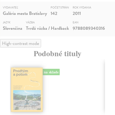
VYDAVATEĽ
POČET STRÁN
ROK VYDANIA
Galéria mesta Bratislavy
142
2011
JAZYK
VÄZBA
EAN
Slovenčina
Tvrdá väzba / Hardback
9788089340316
High-contrast mode
Podobné tituly
na sklade