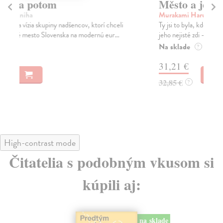
Město a jeho nejisté zdi
Tr
Murakami Haruki
| Kniha
Ma
Ty jsi to byla, kdo mi vyprávěl o tom městě. Město a
JE
jeho nejisté zdi – dlouho očekávaný román Haru...
NAŠ
muž
Na sklade
?
Za
31,21 €
22
32,85 €
?
24
High-contrast mode
Čitatelia s podobným vkusom si
kúpili aj:
na sklade