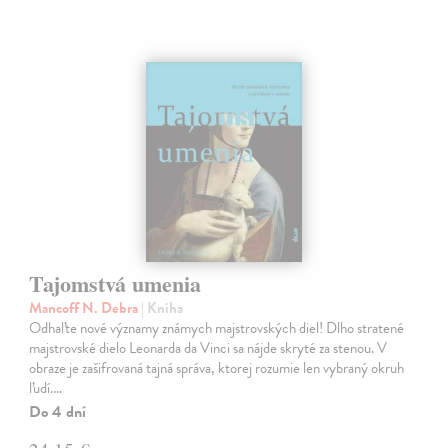
Tajomstvá umenia
Mancoff N. Debra
| Kniha
Odhaľte nové významy známych majstrovských diel! Dlho stratené
majstrovské dielo Leonarda da Vinci sa nájde skryté za stenou. V
obraze je zašifrovaná tajná správa, ktorej rozumie len vybraný okruh
ľudí.…
Do 4 dní