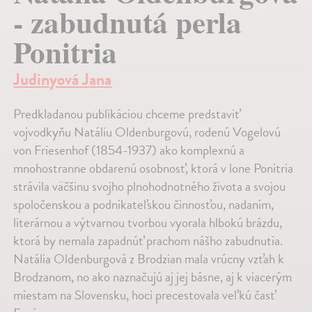
- zabudnutá perla
Ponitria
Judinyová Jana
Predkladanou publikáciou chceme predstaviť
vojvodkyňu Natáliu Oldenburgovú, rodenú Vogelovú
von Friesenhof (1854-1937) ako komplexnú a
mnohostranne obdarenú osobnosť, ktorá v lone Ponitria
strávila väčšinu svojho plnohodnotného života a svojou
spoločenskou a podnikateľskou činnosťou, nadaním,
literárnou a výtvarnou tvorbou vyorala hlbokú brázdu,
ktorá by nemala zapadnúť prachom nášho zabudnutia.
Natália Oldenburgová z Brodzian mala vrúcny vzťah k
Brodzanom, no ako naznačujú aj jej básne, aj k viacerým
miestam na Slovensku, hoci precestovala veľkú časť