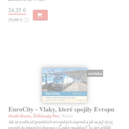
24,25 €
25,00 €
?
novinka
EuroCity - Vlaky, které spojily Evropu
Harák Martin, Šťáhlavský Petr
| Kniha
Jak se zrodila síť prestižních evropských expresů a jak se její vývoj
promítl do železniční dopravy v České republice? To vám přiblíží