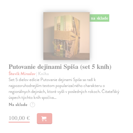
na sklade
Putovanie dejinami Spiša (set 5 kníh)
Števík Miroslav
| Kniha
Set 5 dielov edície Putovanie dejinami Spiša sa radí k
najpozoruhodnejším textom popularizačného charakteru o
regionálnych dejinách, ktoré vyšli v posledných rokoch. Čitateľský
úspech týchto kníh spočíva…
Na sklade
?
100,00 €