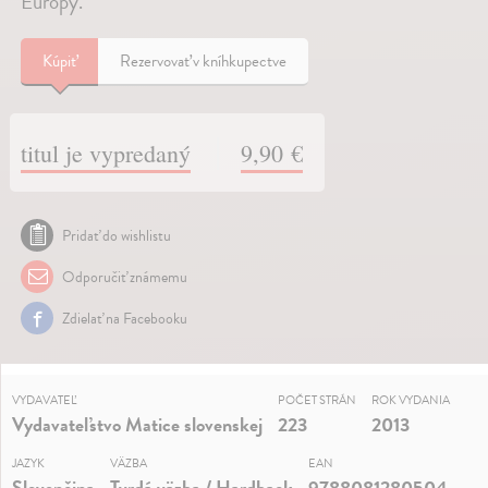
Európy.
Kúpiť
Rezervovať v kníhkupectve
titul je vypredaný
9,90 €
Pridať do wishlistu
Odporučiť známemu
Zdielať na Facebooku
VYDAVATEĽ
POČET STRÁN
ROK VYDANIA
Vydavateľstvo Matice slovenskej
223
2013
JAZYK
VÄZBA
EAN
Slovenčina
Tvrdá väzba / Hardback
9788081280504