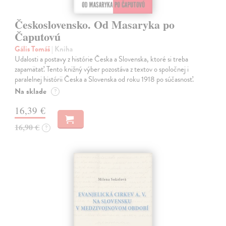
Československo. Od Masaryka po
Čaputovú
Gális Tomáš
| Kniha
Udalosti a postavy z histórie Česka a Slovenska, ktoré si treba
zapamätať. Tento knižný výber pozostáva z textov o spoločnej i
paralelnej histórii Česka a Slovenska od roku 1918 po súčasnosť.
Na sklade
?
16,39 €
16,90 €
?