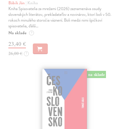
Bábik Ján
| Kniha
Kniha Spisovatelia za mrežami (2026) zaznamenáva osudy
slovenských literátov, prekladateľov a novinárov, ktorí boli v 50.
rokoch minulého storočia väznení. Boli medzi nimi špičkoví
spisovatelia, ďalší…
Na sklade
?
23,40 €
26,00 €
?
na sklade