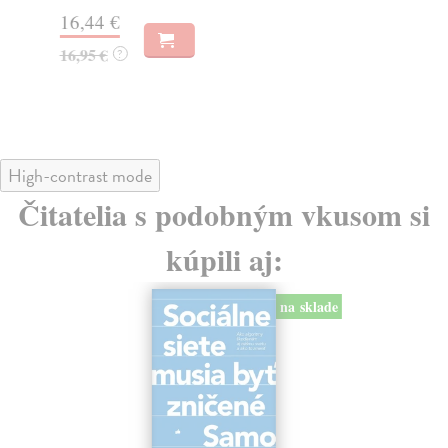
Na
16,44 €
23
16,95 €
?
24
High-contrast mode
Čitatelia s podobným vkusom si
kúpili aj:
na sklade