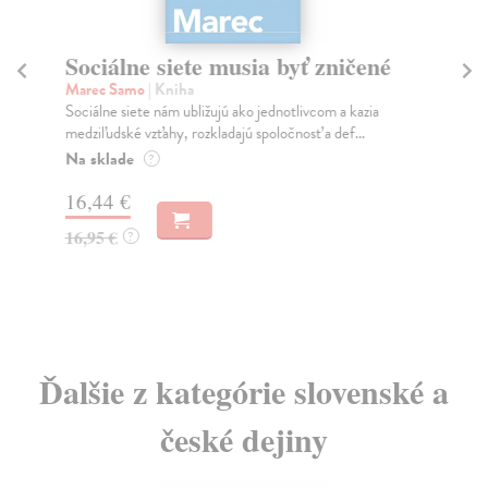
Sociálne siete musia byť zničené
S
K
Marec Samo
| Kniha
Sociálne siete nám ubližujú ako jednotlivcom a kazia
Mik
medziľudské vzťahy, rozkladajú spoločnosť a def...
Mon
o k
Na sklade
?
Na
16,44 €
23
16,95 €
?
24
Ďalšie z kategórie slovenské a
české dejiny