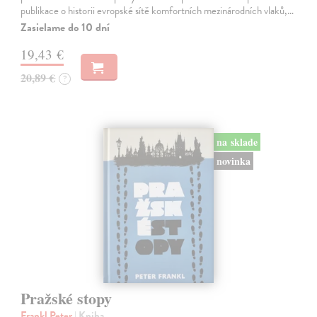
publikace o historii evropské sítě komfortních mezinárodních vlaků,…
Zasielame do 10 dní
19,43 €
20,89 €
?
na sklade
novinka
Pražské stopy
Frankl Peter
| Kniha