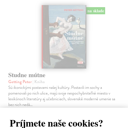
na sklade
Studne mútne
Getting Peter
| Kniha
Sú ikonickými postavami našej kultúry. Postavili im sochy a
pomenovali po nich ulice, majú svoje nespochybniteľné miesto v
lexikónoch literatúry aj učebniciach, slovenské moderné umenie sa
bez nich nedá…
Na sklade
?
Príjmete naše cookies?
23,66 €