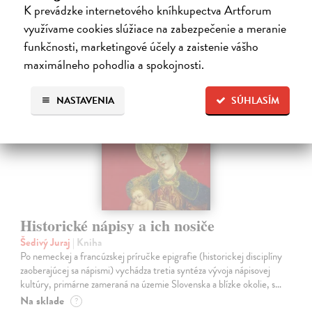
K prevádzke internetového kníhkupectva Artforum
24,90 €
?
využívame cookies slúžiace na zabezpečenie a meranie
funkčnosti, marketingové účely a zaistenie vášho
maximálneho pohodlia a spokojnosti.
na sklade
NASTAVENIA
SÚHLASÍM
Historické nápisy a ich nosiče
Šedivý Juraj
| Kniha
Po nemeckej a francúzskej príručke epigrafie (historickej disciplíny
zaoberajúcej sa nápismi) vychádza tretia syntéza vývoja nápisovej
kultúry, primárne zameraná na územie Slovenska a blízke okolie, s…
Na sklade
?