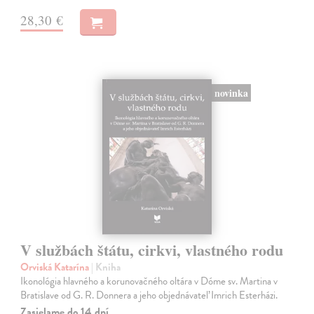
28,30 €
novinka
V službách štátu, cirkvi, vlastného rodu
Orviská Katarína
| Kniha
Ikonológia hlavného a korunovačného oltára v Dóme sv. Martina v
Bratislave od G. R. Donnera a jeho objednávateľ Imrich Esterházi.
Zasielame do 14 dní