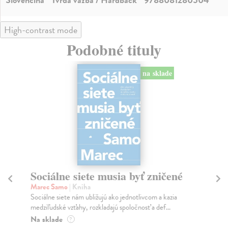
High-contrast mode
Podobné tituly
na sklade
Sociálne siete musia byť zničené
S
K
Marec Samo
| Kniha
Sociálne siete nám ubližujú ako jednotlivcom a kazia
Mik
medziľudské vzťahy, rozkladajú spoločnosť a def...
Mon
o k
Na sklade
?