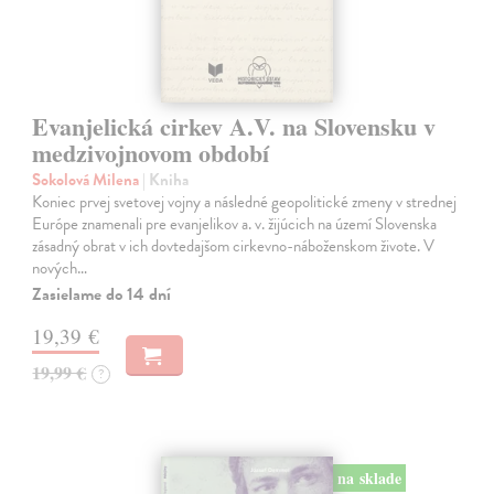
Evanjelická cirkev A.V. na Slovensku v
medzivojnovom období
Sokolová Milena
| Kniha
Koniec prvej svetovej vojny a následné geopolitické zmeny v strednej
Európe znamenali pre evanjelikov a. v. žijúcich na území Slovenska
zásadný obrat v ich dovtedajšom cirkevno-náboženskom živote. V
nových…
Zasielame do 14 dní
19,39 €
19,99 €
?
na sklade