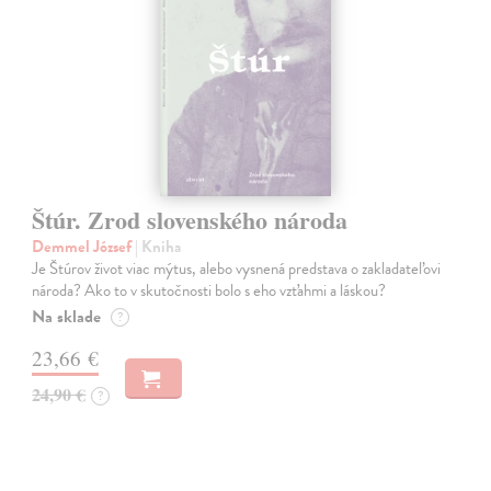
Štúr. Zrod slovenského národa
Demmel József
| Kniha
Je Štúrov život viac mýtus, alebo vysnená predstava o zakladateľovi
národa? Ako to v skutočnosti bolo s eho vzťahmi a láskou?
Na sklade
?
23,66 €
24,90 €
?