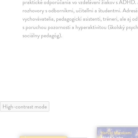
praktické odporúčania vo vzdelávaní žiakov s ADHD. 
rozhovory s odborníkmi, učiteľmi a študentmi. Adresát
vychovávatelia, pedagogickí asistenti, tréneri, ale aj 
s poruchou pozornosti a hyperaktivitou (školský psych
sociálny pedagóg).
High-contrast mode