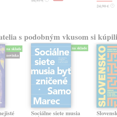
16,95 €
24,90 €
?
atelia s podobným vkusom si kúpili
na sklade
na sklade
novinka
ejisté
Sociálne siete musia
Slovens