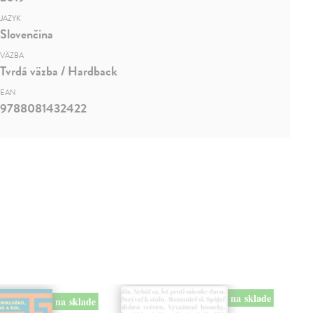
JAZYK
Slovenčina
VÄZBA
Tvrdá väzba / Hardback
EAN
9788081432422
na sklade
na sklade