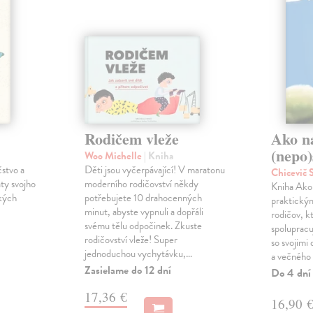
Rodičem vleže
Ako n
(nepo)
Woo Michelle
| Kniha
čstvo a
Děti jsou vyčerpávající! V maratonu
Chicevič
ty svojho
moderního rodičovství někdy
Kniha Ako 
ckých
potřebujete 10 drahocenných
praktický
minut, abyste vypnuli a dopřáli
rodičov, k
svému tělu odpočinek. Zkuste
spoluprac
rodičovství vleže! Super
so svojimi
jednoduchou vychytávku,…
a večného
Zasielame do 12 dní
Do 4 dní
17,36 €
16,90 