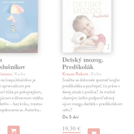
a
Detský mozog.
slušníkov
Predškolák
 Simona
| Kniha
Krause Robert
| Kniha
na (nepo)slušníkov je
Snažíte sa dokonale spoznať svojho
m sprievodcom pre
predškoláka a pochopiť, čo práve v
torí túžia po pokojnejšom,
danej situácii prežíva? Je možné
ujúcom a dôvernom vzťahu
vlastným úsilím podporiť zdravý
 deťmi – bez kriku, trestov
vývin mozgu dieťaťa v predškolskom
 opakovania sa. Autorka…
veku?
Do 5 dní
19,30 €
€