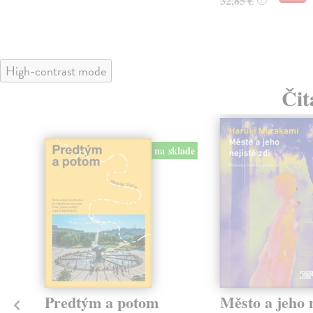
32,85 €
High-contrast mode
Čit
na sklade
Predtým a potom
Město a jeho n