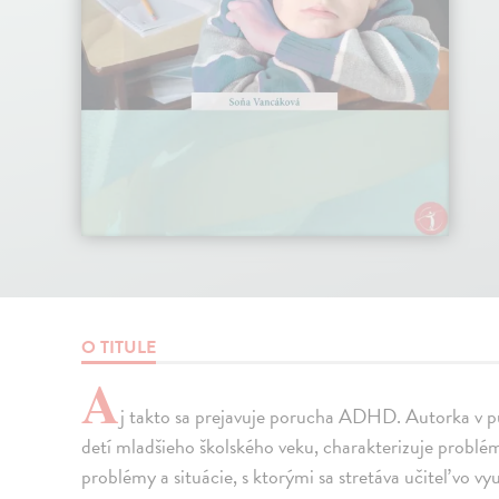
O TITULE
A
j takto sa prejavuje porucha ADHD. Autorka v pu
detí mladšieho školského veku, charakterizuje problé
problémy a situácie, s ktorými sa stretáva učiteľ vo