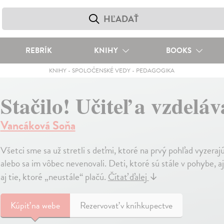
REBRÍK
KNIHY
BOOKS
KNIHY
-
SPOLOČENSKÉ VEDY
-
PEDAGOGIKA
Stačilo! Učiteľ a vzdel
Vancáková Soňa
Všetci sme sa už stretli s deťmi, ktoré na prvý pohľad vyzeraj
alebo sa im vôbec nevenovali. Deti, ktoré sú stále v pohybe, a
aj tie, ktoré „neustále“ plačú.
Čítať ďalej
↓
Kúpiť
na webe
Rezervovať v kníhkupectve