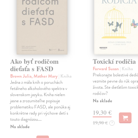
Ako byť rodičom
Toxickí rodičia
dieťaťa s FASD
Forward Susan
| Kniha
Prekonajte bolestivé dedi
Brown Julia, Mather Mary
| Kniha
vezmite pevne do rúk opra
Jedna z mála kníh o poruchách
života. Ste dieťaťom toxi
fetálneho alkoholového spektra v
rodičov?
slovenskom jazyku. Kniha nielen
Na sklade
jasne a zrozumiteľne popisuje
problematiku FASD, ale ponúka aj
19,30 €
konkrétne rady pri výchove detí s
touto diagnózou.…
19,90 €
?
Na sklade