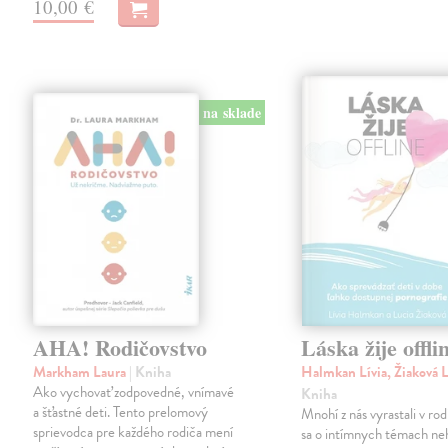
10,00 €
na sklade
AHA! Rodičovstvo
Láska žije offli
Markham Laura
| Kniha
Halmkan Lívia, Žiaková 
Ako vychovať zodpovedné, vnímavé
Kniha
a šťastné deti. Tento prelomový
Mnohí z nás vyrastali v ro
sprievodca pre každého rodiča mení
sa o intímnych témach neh