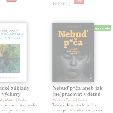
19,90 €
?
na sklade
ické základy
Nebuď p*ča aneb jak
j výchovy
(ne)pracovat s dětmi
ský Martin
| Kniha
Morávek Tomáš
| Kniha
hto učebného textu a jeho
Toto je kniha o dětech žijících v
 častí je predstaviť
ústavní péči – o dobré práci s nimi i o