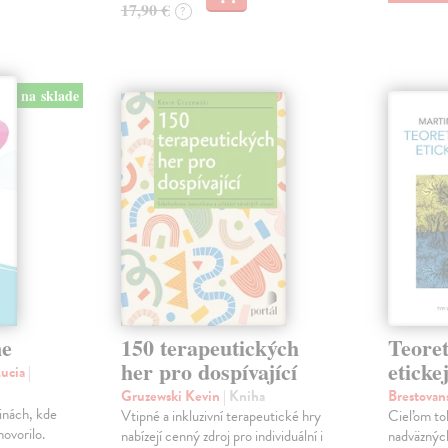
17,90 €
?
na sklade
ne
150 terapeutických
Teoret
her pro dospívající
eticke
Lucia
|
Gruzewski Kevin
| Kniha
Brestovan
dinách, kde
Vtipné a inkluzivní terapeutické hry
Cieľom to
ovorilo.
nabízejí cenný zdroj pro individuální i
nadväzných