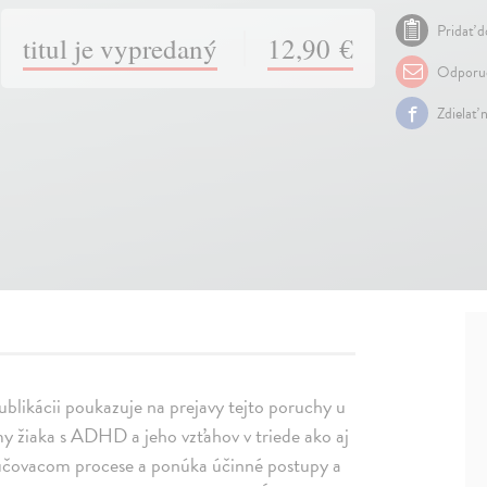
Pridať d
titul je vypredaný
12,90 €
Odporuč
Zdielať 
blikácii poukazuje na prejavy tejto poruchy u
my žiaka s ADHD a jeho vzťahov v triede ako aj
 vyučovacom procese a ponúka účinné postupy a