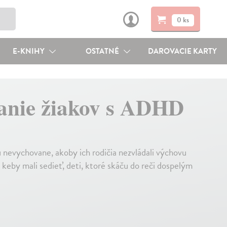
0 ks
E-KNIHY
OSTATNÉ
DAROVACIE KARTY
ávanie žiakov s ADHD
ú nevychovane, akoby ich rodičia nezvládali výchovu
j keby mali sedieť, deti, ktoré skáču do reči dospelým