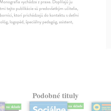
Monografia vychádza z praxe. Dopĺňajú ju
mi tejto publikácie sú predovšetkým učitelia,
odborníci, ktorí prichádzajú do kontaktu s deťmi
ológ, logopéd, špeciálny pedagóg, asistent,
Podobné tituly
na sklade
na sklade