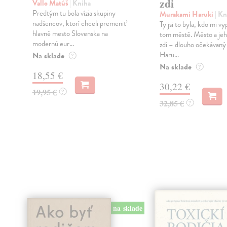
zdi
Vallo Matúš
| Kniha
Predtým tu bola vízia skupiny
Murakami Haruki
| Kn
nadšencov, ktorí chceli premeniť
Ty jsi to byla, kdo mi vy
hlavné mesto Slovenska na
tom městě. Město a jeh
modernú eur...
zdi – dlouho očekávan
Haru...
Na sklade
?
Na sklade
?
18,55 €
30,22 €
19,95 €
?
32,85 €
?
na sklade