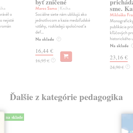
byť zničené
prichád
sme. Ka
iha
Marec Samo
| Kniha
právěl o
Sociálne siete nám ubližujú ako
Mikloško Fra
o nejisté
jednotlivcom a kazia medziľudské
Monograficky
ý román
vzťahy, rozkladajú spoločnosť a
publikácia pri
def...
kľúčových pr
historického u
Na sklade
?
Na sklade
16,44 €
23,16 €
16,95 €
?
24,90 €
?
Ďalšie z kategórie pedagogika
na sklade