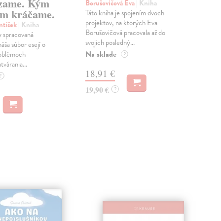
zame. Kým
Borušovičová Eva
| Kniha
Kun
m kráčame.
Táto kniha je spojením dvoch
Poma
projektov, na ktorých Eva
čty
ntišek
| Kniha
Borušovičová pracovala až do
naps
 spracovaná
svojich posledný...
česk
náša súbor esejí o
Na sklade
Na 
oblémoch
?
tvárania...
18,91 €
14
?
19,90 €
15,
?