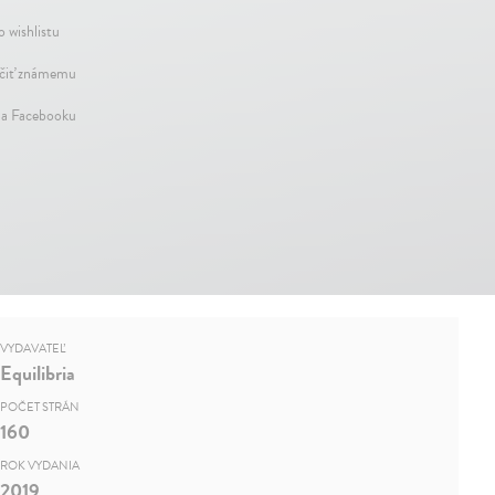
o wishlistu
iť známemu
na Facebooku
VYDAVATEĽ
Equilibria
POČET STRÁN
160
ROK VYDANIA
2019