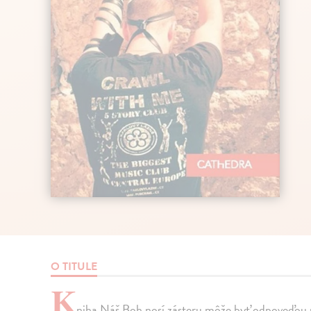
O TITULE
K
niha Náš Boh nosí zásteru môže byť odpoveďou n