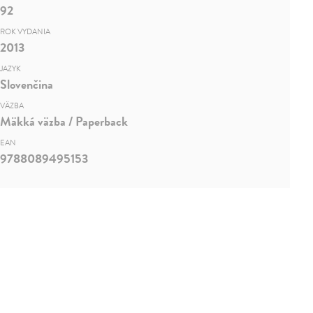
92
ROK VYDANIA
2013
JAZYK
Slovenčina
VÄZBA
Mäkká väzba / Paperback
EAN
9788089495153