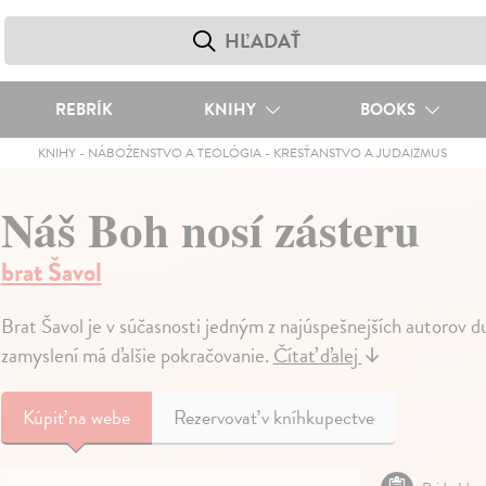
REBRÍK
KNIHY
BOOKS
KNIHY
-
NÁBOŽENSTVO A TEOLÓGIA
-
KRESŤANSTVO A JUDAIZMUS
Náš Boh nosí zásteru
brat Šavol
Brat Šavol je v súčasnosti jedným z najúspešnejších autorov d
zamyslení má ďalšie pokračovanie.
Čítať ďalej
↓
Kúpiť
na webe
Rezervovať v kníhkupectve