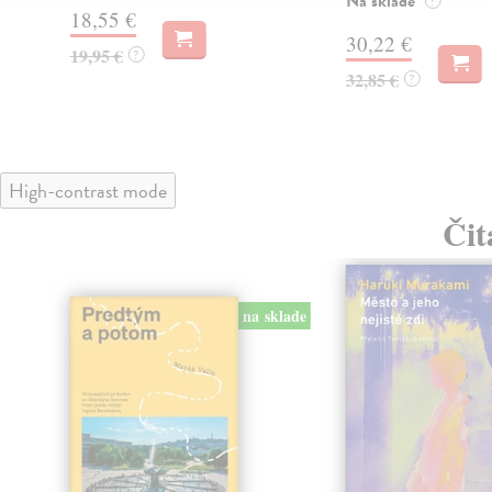
Na sklade
?
18,55 €
30,22 €
19,95 €
?
32,85 €
?
High-contrast mode
Čit
na sklade