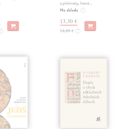
…
a přehmaty, které…
Na sklade
?
€
13,30 €
14,00 €
?
?