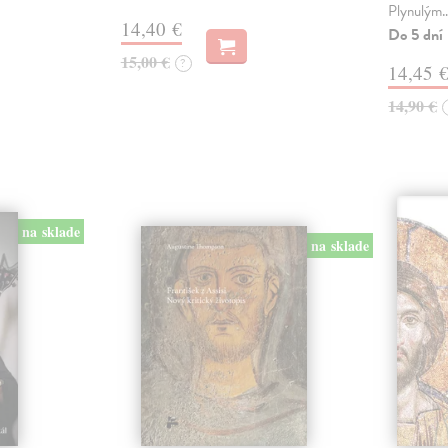
Plynulým
14,40 €
Do 5 dní
15,00 €
?
14,45 
14,90 €
na sklade
na sklade