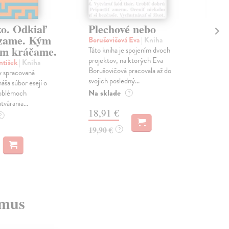
ko. Odkiaľ
Plechové nebo
Po
zame. Kým
Borušovičová Eva
| Kniha
Kun
m kráčame.
Táto kniha je spojením dvoch
Poma
projektov, na ktorých Eva
čty
ntišek
| Kniha
Borušovičová pracovala až do
naps
 spracovaná
svojich posledný...
česk
náša súbor esejí o
Na sklade
Na 
oblémoch
?
tvárania...
18,91 €
14
?
19,90 €
15,
?
zmus