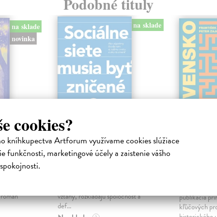
Podobné tituly
na sklade
na sklade
novinka
še cookies?
ho kníhkupectva Artforum využívame cookies slúžiace
ejisté
Sociálne siete musia
Slovens
e funkčnosti, marketingové účely a zaistenie vášho
byť zničené
prichád
spokojnosti.
sme. Ka
iha
Marec Samo
| Kniha
právěl o
Sociálne siete nám ubližujú ako
Mikloško Fra
o nejisté
jednotlivcom a kazia medziľudské
Monograficky
ý román
vzťahy, rozkladajú spoločnosť a
publikácia pri
def...
kľúčových pr
historického u