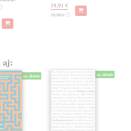
18,91 €
14
?
19,90 €
15,
?
 aj:
na sklade
na sklade