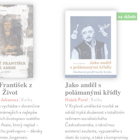
na sklade
František z
Jako anděl s
. Život
polámanými křídly
n Johannes
| Kniha
Hošek Pavel
| Kniha
z vychádza v slovenčine
V Krylově umělecké tvorbě se
jznámejších a najlepšie
odráží trpká zkušenost s totalitním
ch životopisov svätého
režimem socialistického
 Assisi, ktorý napísal –
Československa, s náročnou
chu prekvapivo – dánsky
existencí exulanta, vypuzeného z
nnes Jorgensen.
vlasti do ciziny, a také s kompromisy