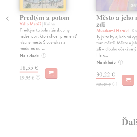
Predtým a potom
Město a jeho n
zdi
Vallo Matúš
| Kniha
Predtým tu bola vízia skupiny
Murakami Haruki
| Kn
nadšencov, ktorí chceli premeniť
Ty jsi to byla, kdo mi vy
hlavné mesto Slovenska na
tom městě. Město a jeh
modernú eur...
zdi – dlouho očekávan
Haru...
Na sklade
?
Na sklade
?
18,55 €
30,22 €
19,95 €
?
32,85 €
?
Ďal