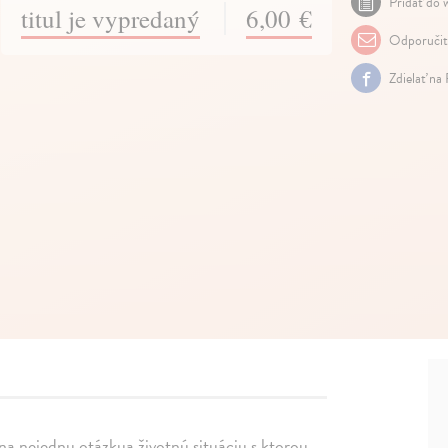
Pridať do w
titul je vypredaný
6,00 €
Odporuči
Zdielať na
a nejednu otázkua životnú situáciu s ktorou