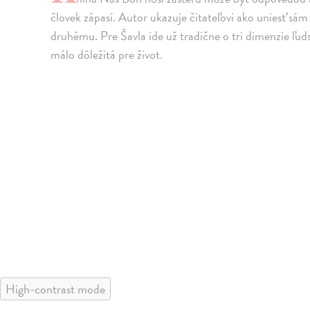
človek zápasí. Autor ukazuje čitateľovi ako uniesť sá
druhému. Pre Šavla ide už tradične o tri dimenzie ľudsk
málo dôležitá pre život.
High-contrast mode