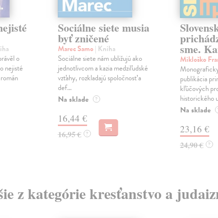
ejisté
Sociálne siete musia
Slovens
byť zničené
prichád
sme. Ka
iha
Marec Samo
| Kniha
právěl o
Sociálne siete nám ubližujú ako
Mikloško Fra
o nejisté
jednotlivcom a kazia medziľudské
Monograficky
ý román
vzťahy, rozkladajú spoločnosť a
publikácia pri
def...
kľúčových pr
historického u
Na sklade
?
Na sklade
16,44 €
23,16 €
16,95 €
?
24,90 €
?
šie z kategórie kresťanstvo a judai