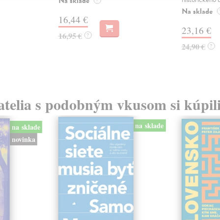
Na sklade
?
Na sklade
16,44 €
23,16 €
16,95 €
?
24,90 €
?
atelia s podobným vkusom si kúpili
na sklade
na sklade
novinka