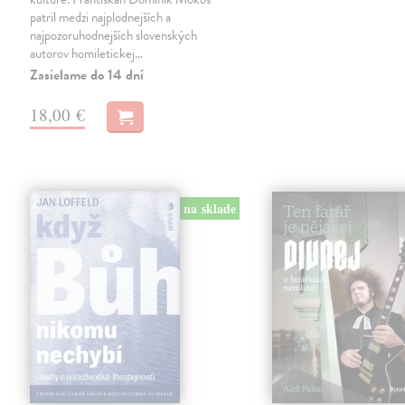
patril medzi najplodnejších a
najpozoruhodnejších slovenských
autorov homiletickej…
Zasielame do 14 dní
18,00 €
na sklade