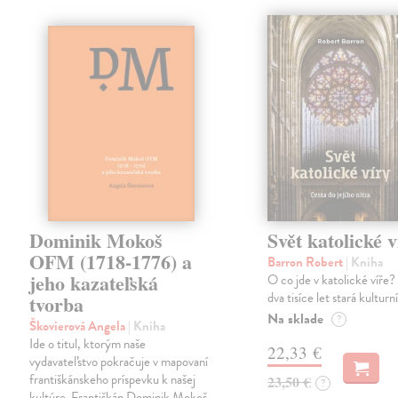
Dominik Mokoš
Svět katolické v
OFM (1718-1776) a
Barron Robert
| Kniha
jeho kazateľská
O co jde v katolické víře? 
dva tisíce let stará kulturn
tvorba
Na sklade
?
Škovierová Angela
| Kniha
Ide o titul, ktorým naše
22,33 €
vydavateľstvo pokračuje v mapovaní
františkánskeho príspevku k našej
23,50 €
?
kultúre. Františkán Dominik Mokoš