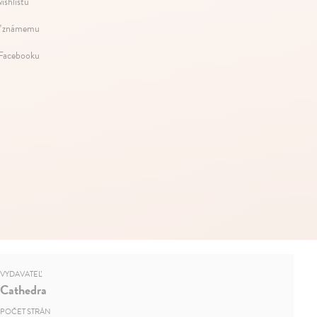
ishlistu
ť známemu
 Facebooku
VYDAVATEĽ
Cathedra
POČET STRÁN