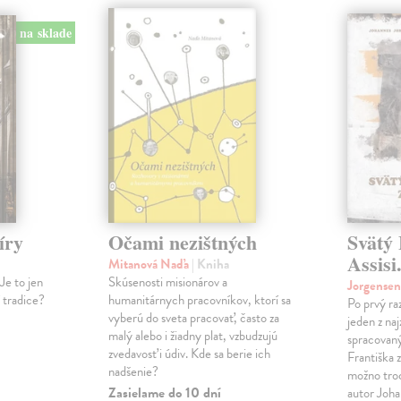
na sklade
íry
Očami nezištných
Svätý 
Assisi
Mitanová Naďa
| Kniha
Je to jen
Skúsenosti misionárov a
Jorgense
í tradice?
humanitárnych pracovníkov, ktorí sa
Po prvý ra
vyberú do sveta pracovať, často za
jeden z na
malý alebo i žiadny plat, vzbudzujú
spracovaný
zvedavosť i údiv. Kde sa berie ich
Františka z
nadšenie?
možno tro
Zasielame do 10 dní
autor Joha