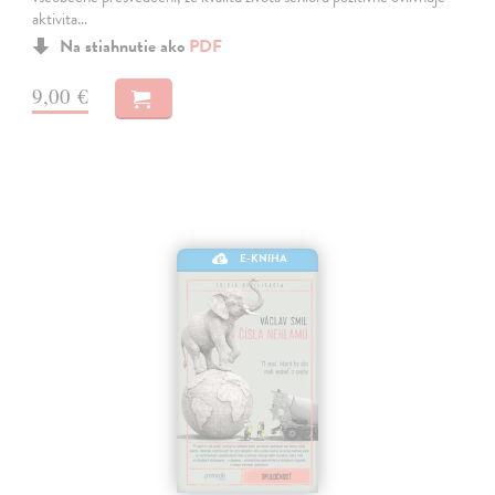
aktivita…
Na stiahnutie ako
PDF
9,00 €
E-KNIHA