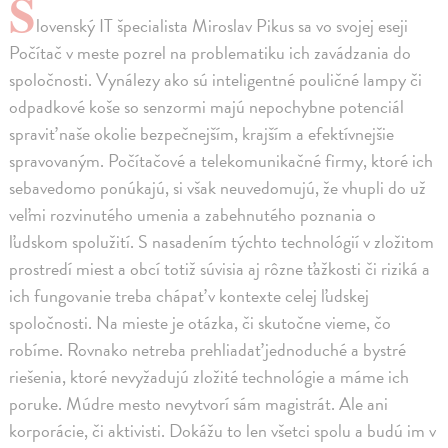
S
lovenský IT špecialista Miroslav Pikus sa vo svojej eseji
Počítač v meste pozrel na problematiku ich zavádzania do
spoločnosti. Vynálezy ako sú inteligentné pouličné lampy či
odpadkové koše so senzormi majú nepochybne potenciál
spraviť naše okolie bezpečnejším, krajším a efektívnejšie
spravovaným. Počítačové a telekomunikačné firmy, ktoré ich
sebavedomo ponúkajú, si však neuvedomujú, že vhupli do už
veľmi rozvinutého umenia a zabehnutého poznania o
ľudskom spolužití. S nasadením týchto technológií v zložitom
prostredí miest a obcí totiž súvisia aj rôzne ťažkosti či riziká a
ich fungovanie treba chápať v kontexte celej ľudskej
spoločnosti. Na mieste je otázka, či skutočne vieme, čo
robíme. Rovnako netreba prehliadať jednoduché a bystré
riešenia, ktoré nevyžadujú zložité technológie a máme ich
poruke. Múdre mesto nevytvorí sám magistrát. Ale ani
korporácie, či aktivisti. Dokážu to len všetci spolu a budú im v