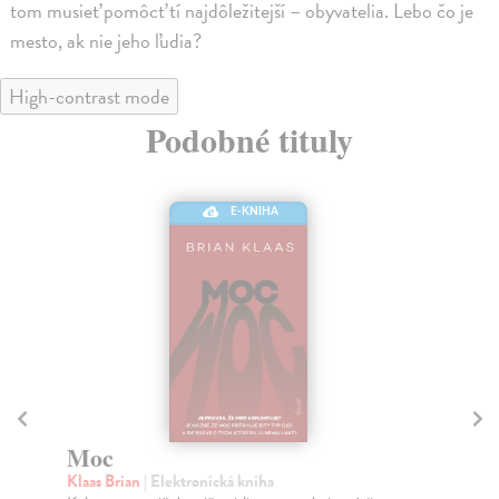
tom musieť pomôcť tí najdôležitejší – obyvatelia. Lebo čo je
mesto, ak nie jeho ľudia?
High-contrast mode
Podobné tituly
E-KNIHA
Co počít ve vlkově břiše
Bo
Tesař Jan
| Elektronická kniha
Ge