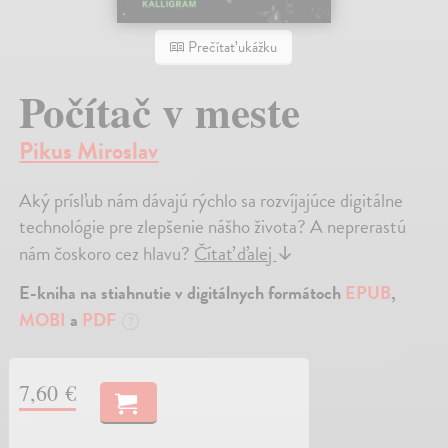
Prečítať ukážku
Počítač v meste
Pikus Miroslav
Aký prísľub nám dávajú rýchlo sa rozvíjajúce digitálne
technológie pre zlepšenie nášho života? A neprerastú
nám čoskoro cez hlavu?
Čítať ďalej
↓
E-kniha na stiahnutie v digitálnych formátoch
EPUB
,
MOBI
a
PDF
?
7,60 €