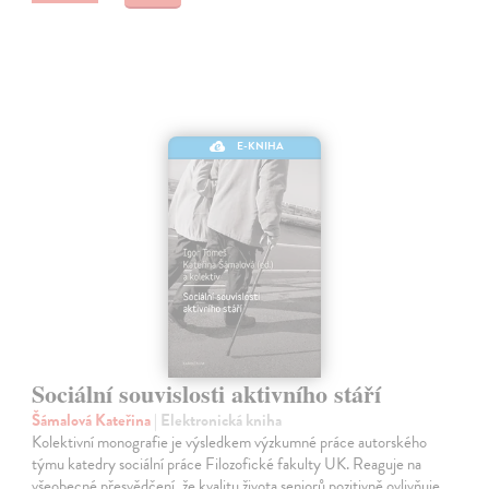
E-KNIHA
Sociální souvislosti aktivního stáří
Šámalová Kateřina
| Elektronická kniha
Kolektivní monografie je výsledkem výzkumné práce autorského
týmu katedry sociální práce Filozofické fakulty UK. Reaguje na
všeobecné přesvědčení, že kvalitu života seniorů pozitivně ovlivňuje