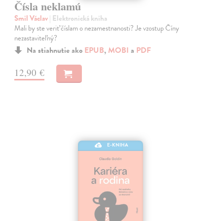
Čísla neklamú
Smil Václav
| Elektronická kniha
Mali by ste veriť číslam o nezamestnanosti? Je vzostup Číny
nezastaviteľný?
Na stiahnutie ako
EPUB
,
MOBI
a
PDF
12,90 €
E-KNIHA