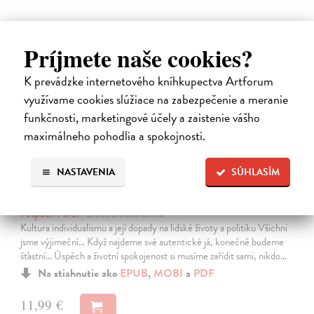
E-KNIHA
Príjmete naše cookies?
K prevádzke internetového kníhkupectva Artforum
využívame cookies slúžiace na zabezpečenie a meranie
funkčnosti, marketingové účely a zaistenie vášho
maximálneho pohodlia a spokojnosti.
NASTAVENIA
SÚHLASÍM
Osamělí hrdinové
Pospěch Pavel
| Elektronická kniha
Kultura individualismu a její dopady na lidské životy a politiku Všichni
jsme výjimeční… Když najdeme své autentické já, konečně budeme
šťastní… Úspěch a životní spokojenost si musíme zařídit sami, nikdo…
Na stiahnutie ako
EPUB
,
MOBI
a
PDF
11,99 €