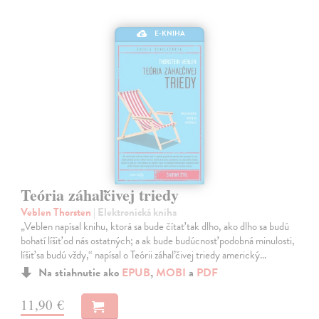
E-KNIHA
Teória záhaľčivej triedy
Veblen Thorsten
| Elektronická kniha
„Veblen napísal knihu, ktorá sa bude čítať tak dlho, ako dlho sa budú
bohatí líšiť od nás ostatných; a ak bude budúcnosť podobná minulosti,
líšiť sa budú vždy,“ napísal o Teórii záhaľčivej triedy americký…
Na stiahnutie ako
EPUB
,
MOBI
a
PDF
11,90 €