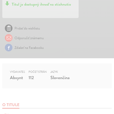
Titul je dostupný ihneď na stiahnutie
Pridať do wishlistu
Odporučiť známemu
Zdielať na Facebooku
VYDAVATEĽ
POČET STRÁN
JAZYK
Absynt
112
Slovenčina
O TITULE