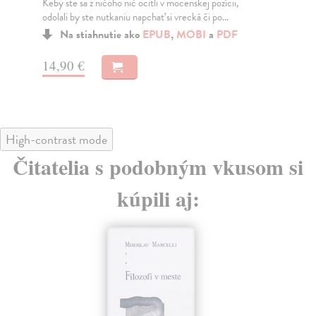
Edice je autorovým výborem nejdůležitějších textů,
Kat
které napsal v uvedeném období. Východiskem Tesař...
Gab
Na stiahnutie ako
EPUB
,
MOBI
a
PDF
13,88 €
13
High-contrast mode
Čitatelia s podobným vkusom si
kúpili aj: