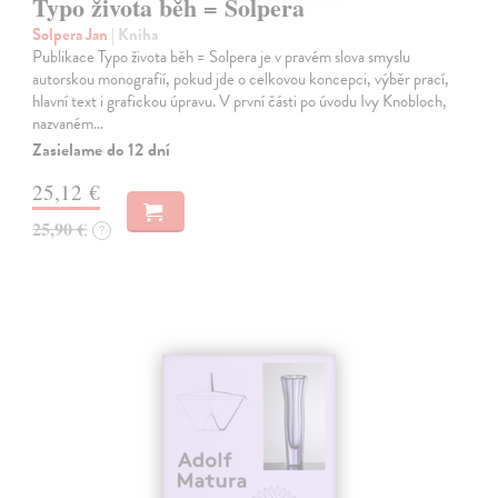
Typo života běh = Solpera
Solpera Jan
| Kniha
Publikace Typo života běh = Solpera je v pravém slova smyslu
autorskou monografií, pokud jde o celkovou koncepci, výběr prací,
hlavní text i grafickou úpravu. V první části po úvodu Ivy Knobloch,
nazvaném…
Zasielame do 12 dní
25,12 €
25,90 €
?