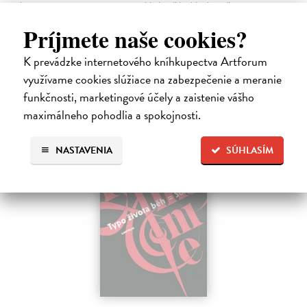
ktorá je právom považovaná za zakladateľskú klasiku odbore
vizuálnych štúdií. Sedem esejí (z ktorých tri sú čisto obrazové) sa
Príjmete naše cookies?
zaoberá…
Zasielame do 12 dní
K prevádzke internetového kníhkupectva Artforum
13,48 €
využívame cookies slúžiace na zabezpečenie a meranie
funkčnosti, marketingové účely a zaistenie vášho
13,90 €
?
maximálneho pohodlia a spokojnosti.
NASTAVENIA
SÚHLASÍM