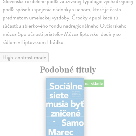
Slovenska rozdelené podľa zaužívanej typológie vychádzajúcej
podľa spôsobu spojenia nádobky s uchom, ktoré je často
predmetom umeleckej výzdoby. Črpáky v publikácii sú
súčasťou zbierkového fondu nadregionálneho Ovčiarskeho
múzea Spoločnosti priateľov Múzea liptovskej dediny so
sídlom v Liptovskom Hrádku.
High-contrast mode
Podobné tituly
na sklade