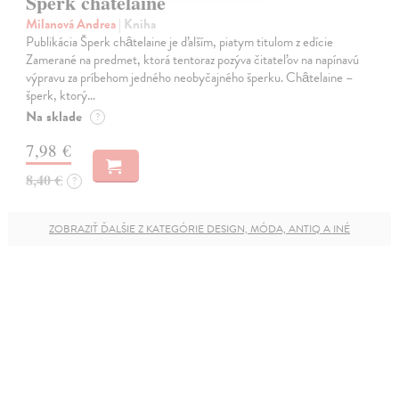
Šperk châtelaine
Milanová Andrea
| Kniha
Publikácia Šperk châtelaine je ďalším, piatym titulom z edície
Zamerané na predmet, ktorá tentoraz pozýva čitateľov na napínavú
výpravu za príbehom jedného neobyčajného šperku. Châtelaine –
šperk, ktorý…
Na sklade
?
7,98 €
8,40 €
?
ZOBRAZIŤ ĎALŠIE Z KATEGÓRIE DESIGN, MÓDA, ANTIQ A INÉ