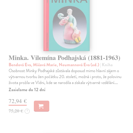
Minka. Vilemína Podhajská (1881-1963)
Bendová Eva, Míčová Marie, Neumannová Eva (ed.)
| Kniha
Osobnost Minky Podhajské zůstávala doposud mimo hlavní zájem o
výtvarnou tvorbu žen počátku 20. století, možná i proto, že polovinu
života prožila ve Vídni, kde se narodila a získala výtvarné vzdělání.…
Zasielame do 12 dní
72,94 €
75,20 €
?