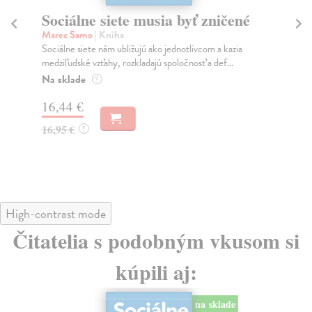
Sociálne siete musia byť zničené
S
K
Marec Samo
| Kniha
Sociálne siete nám ubližujú ako jednotlivcom a kazia
Mik
medziľudské vzťahy, rozkladajú spoločnosť a def...
Mon
o k
Na sklade
?
Na
16,44 €
23
16,95 €
?
24
High-contrast mode
Čitatelia s podobným vkusom si
kúpili aj:
na sklade