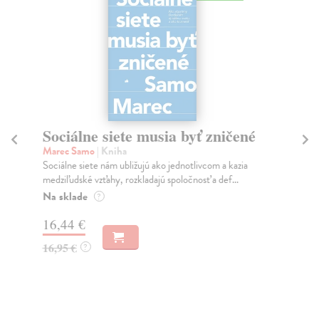
Sociálne siete musia byť zničené
S
K
Marec Samo
| Kniha
Sociálne siete nám ubližujú ako jednotlivcom a kazia
Mik
medziľudské vzťahy, rozkladajú spoločnosť a def...
Mon
o k
Na sklade
?
Na
16,44 €
23
16,95 €
?
24