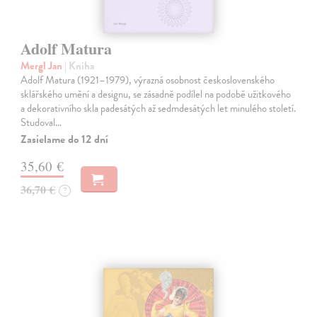
Adolf Matura
Mergl Jan
| Kniha
Adolf Matura (1921–1979), výrazná osobnost československého
sklářského umění a designu, se zásadně podílel na podobě užitkového
a dekorativního skla padesátých až sedmdesátých let minulého století.
Studoval…
Zasielame do 12 dní
35,60 €
36,70 €
?