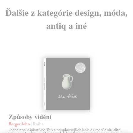
Ďalšie z kategórie design, móda,
antiq a iné
Způsoby vidění
Berger John
| Kniha
Jedna z najinšpiratívnejších a najvplyvnejších kníh o umení a vizualite,