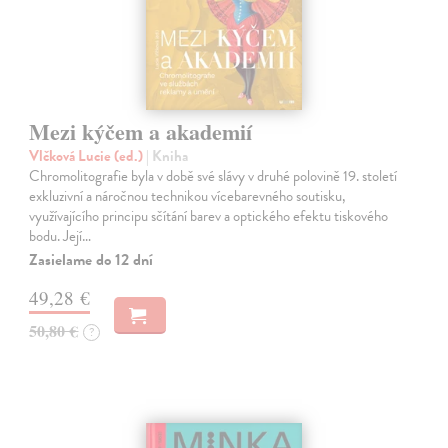
Mezi kýčem a akademií
Vlčková Lucie (ed.)
| Kniha
Chromolitografie byla v době své slávy v druhé polovině 19. století
exkluzivní a náročnou technikou vícebarevného soutisku,
využívajícího principu sčítání barev a optického efektu tiskového
bodu. Její…
Zasielame do 12 dní
49,28 €
50,80 €
?