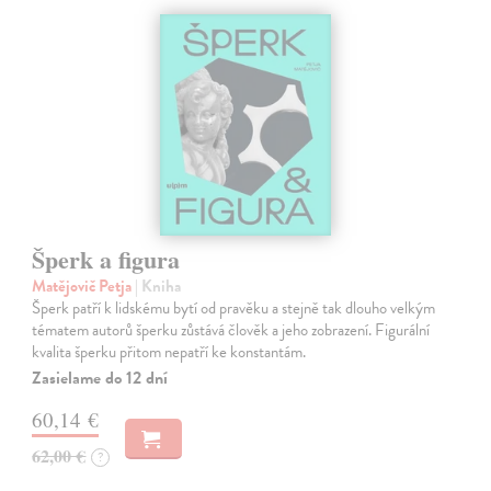
Šperk a figura
Matějovič Petja
| Kniha
Šperk patří k lidskému bytí od pravěku a stejně tak dlouho velkým
tématem autorů šperku zůstává člověk a jeho zobrazení. Figurální
kvalita šperku přitom nepatří ke konstantám.
Zasielame do 12 dní
60,14 €
62,00 €
?