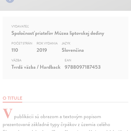
VYDAVATEĽ
Spoločnosť priateľov Múzea liptovskej dediny
POČET STRÁN
ROK VYDANIA
JAZYK
110
2019
Slovenčina
VÄZBA
EAN
Tvrdá väzba / Hardback
9788097187453
O TITULE
V
publikácii sú obrazom a textovým popisom
prezentované základné typy črpákov z územia celého