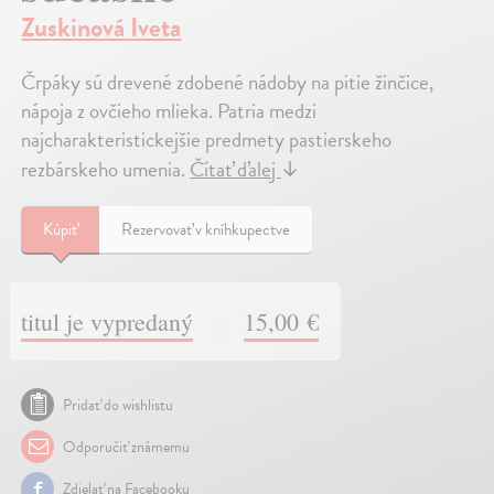
Zuskinová Iveta
Črpáky sú drevené zdobené nádoby na pitie žinčice,
nápoja z ovčieho mlieka. Patria medzi
najcharakteristickejšie predmety pastierskeho
rezbárskeho umenia.
Čítať ďalej
↓
Kúpiť
Rezervovať v kníhkupectve
titul je vypredaný
15,00 €
Pridať do wishlistu
Odporučiť známemu
Zdielať na Facebooku