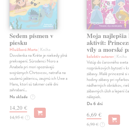
Sedem písmen v
Moja najlepšia
piesku
aktivít: Princez
víly a morské 
Hlušíková Marta
| Kniha
Dovolenka na Kréte je niekedy plná
kolektív autorov
| Kniha
prekvapení. Súrodenci Noro a
Vstúp do čarovného sveta
Anabela pri mori spoznávajú
rozprávkových bytostí v kn
svojráznych Chrtovcov, natrafia na
zábavy. Malé princezné si 
usušenú jaštericu, zaujmú ich Uwe a
hodiny zábavy pri vyfarbo
Hans, ktorí sú takmer celé dni
nádherných obrázkov, rieš
zahrabaní…
zábavných úloh a lepení č
Na sklade
nálepiek.
?
Do 6 dní
14,20 €
6,69 €
14,95 €
?
6,90 €
?