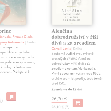
princ
Alenčina
dobrodružství v říši
anuela, Francia Giada,
divů a za zrcadlem
upéry Antoine de
| Kniha
jznámejších a
Carroll Lewis
| Kniha
ejších literárnych diel
Souborné vydání dvou světově
o storočia novo vychádza
proslulých příběhů Alenčina
nom grafickom spracovaní,
dobrodružství v říši divů a Za
kúzelnými ilustráciami
zrcadlem a co tam Alenka našla.
dreani. Pridajte sa k
První z obou knih vyšla v roce 1865,
druhá o sedm let později, tedy téměř
před 150…
Zasielame do 12 dní
€
26,70 €
?
28,10 €
?