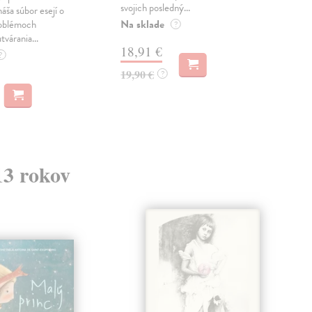
svojich posledný...
česk
náša súbor esejí o
Na sklade
Na 
oblémoch
?
tvárania...
18,91 €
14
?
19,90 €
15,
?
13 rokov