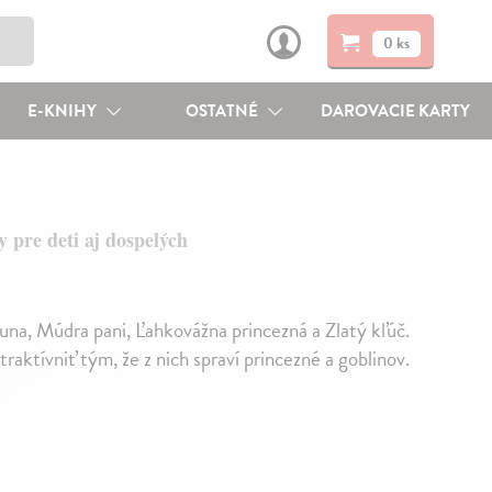
0 ks
E-KNIHY
OSTATNÉ
DAROVACIE KARTY
y pre deti aj dospelých
Luna, Múdra pani, Ľahkovážna princezná a Zlatý kľúč.
traktívniť tým, že z nich spraví princezné a goblinov.