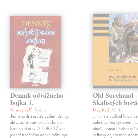
Denník odvážneho
Old Surehand -
bojka 1.
Skalistých hor
Kinney Jeff
| Kniha
May Karl
| Kniha
Jedného dňa určite budem slávny,
„… mírně podlouhlý obliče
ale zatiaľ musím trčať v škole s
čelo s dvěma výraznými č
bandou idiotov. A. IDIOTI Život
obočí, hranaté čelisti zdůr
jedenásťročného decka môže byť
celkový dojem mohutnosti