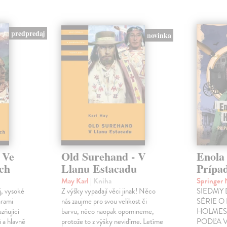
predpredaj
novinka
 Ve
Old Surehand - V
Enola
ách
Llanu Estacadu
Prípa
May Karl
| Kniha
Springer
j, vysoké
Z výšky vypadají věci jinak! Něco
SIEDMY 
árami
nás zaujme pro svou velikost či
SÉRIE O
azňující
barvu, něco naopak opomineme,
HOLMES
 a hlavně
protože to z výšky nevidíme. Letíme
PODĽA 