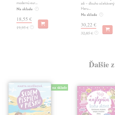
modernú eur...
zdi – dlouho očekávan
Haru...
Na sklade
?
Na sklade
?
18,55 €
30,22 €
19,95 €
?
32,85 €
?
Ďalšie 
na sklade