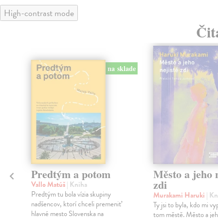
High-contrast mode
Čit
na sklade
Predtým a potom
Město a jeho n
zdi
Vallo Matúš
| Kniha
Predtým tu bola vízia skupiny
Murakami Haruki
| Kn
nadšencov, ktorí chceli premeniť
Ty jsi to byla, kdo mi vy
hlavné mesto Slovenska na
tom městě. Město a jeh