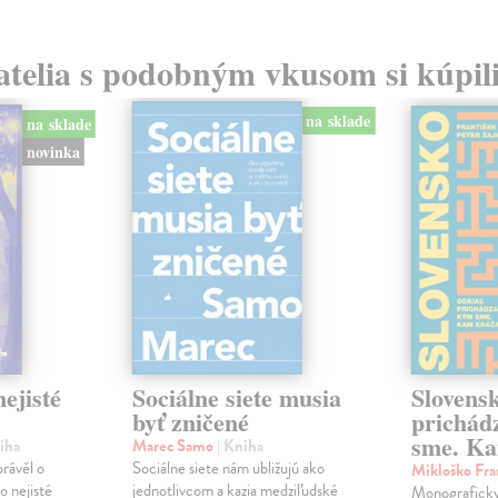
atelia s podobným vkusom si kúpili
na sklade
na sklade
novinka
ejisté
Sociálne siete musia
Slovens
byť zničené
prichád
sme. Ka
iha
Marec Samo
| Kniha
právěl o
Sociálne siete nám ubližujú ako
Mikloško Fra
o nejisté
jednotlivcom a kazia medziľudské
Monograficky