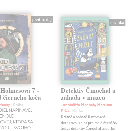
predpredaj
novinka
 Holmesová 7 -
Detektiv Čmuchal a
d čierneho koča
záhada v muzeu
 Nancy
| Kniha
Tunnicliffe Hannah, Harrison
DIEL NAPÍNAVEJ
Erica
| Kniha
 ENOLE
Krásně a bohatě ilustrovaná
OVEJ, KTORÁ SA
detektivní kniha pro malé čtenáře.
VZORU SVOJHO
Sotva detektiv Čmuchal usedl ke