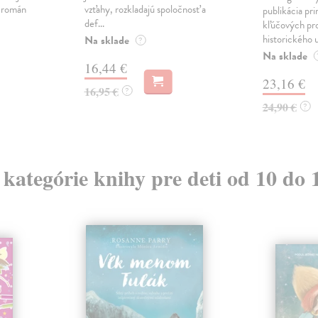
ý román
vzťahy, rozkladajú spoločnosť a
publikácia pri
def...
kľúčových pr
historického u
Na sklade
?
Na sklade
16,44 €
23,16 €
16,95 €
?
24,90 €
?
z kategórie knihy pre deti od 10 do 