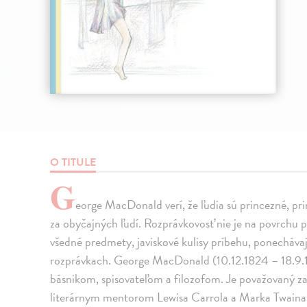
O TITULE
G
eorge MacDonald verí, že ľudia sú princezné, prin
za obyčajných ľudí. Rozprávkovosť nie je na povrchu pr
všedné predmety, javiskové kulisy príbehu, ponechávaj
rozprávkach. George MacDonald (10.12.1824 – 18.9.
básnikom, spisovateľom a filozofom. Je považovaný za
literárnym mentorom Lewisa Carrola a Marka Twaina. J