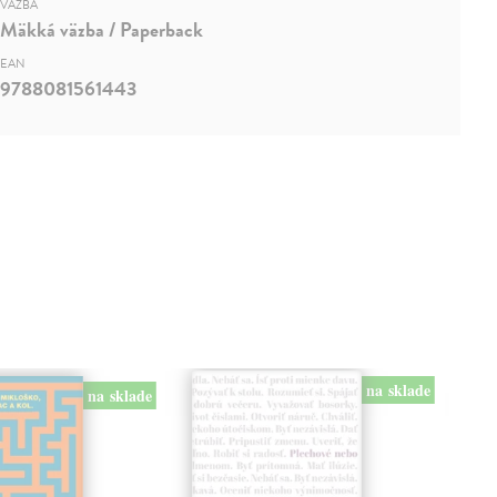
VÄZBA
Mäkká väzba / Paperback
EAN
9788081561443
na sklade
na sklade