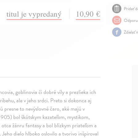
Pridať d
titul je vypredaný
10,90 €
Odporuč
Zdielať 
covia, goblinovia či dobré víly a prezlieka ich
íbehu, ale v jeho srdci. Preto si dokonca aj
ú presne to nevýslovné čaro, aké majú v
1905) bol škótskym kazateľom, mystikom,
 otca žánru fantasy a bol blízkym priateľom a
eho dielo hlboko oslovilo a tvorivo inšpiroval