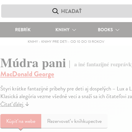
REBRÍK
KNIHY
BOOKS
KNIHY
-
KNIHY PRE DETI
-
OD 10 DO 13 ROKOV
Múdra pani
a iné fantazijné rozprávk
MacDonald George
Štyri krátke fantazijné príbehy pre deti aj dospelých – Lux a 
Klasická alegória vezme všedné veci a snaží sa ich čitateľovi za
Čítať ďalej
↓
Kúpiť
na webe
Rezervovať v kníhkupectve