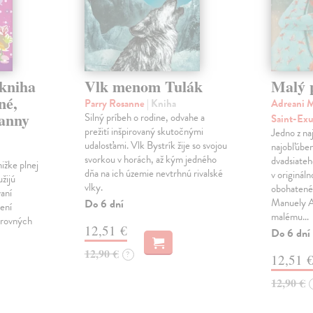
 kniha
Vlk menom Tulák
Malý 
né,
Parry Rosanne
| Kniha
Adreani M
panny
Silný príbeh o rodine, odvahe a
Saint-Ex
prežití inšpirovaný skutočnými
Jedno z na
udalosťami. Vlk Bystrík žije so svojou
najobľúben
svorkou v horách, až kým jedného
dvadsiateh
ižke plnej
dňa na ich územie nevtrhnú rivalské
v originál
užijú
vlky.
obohatené 
vaní
Manuely An
Do 6 dní
ení
malému…
arovných
12,51 €
Do 6 dní
12,90 €
?
12,51 
12,90 €