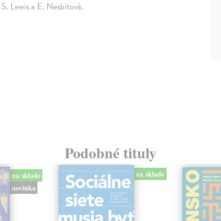
 S. Lewis a E. Nesbitová.
Podobné tituly
na sklade
na sklade
novinka