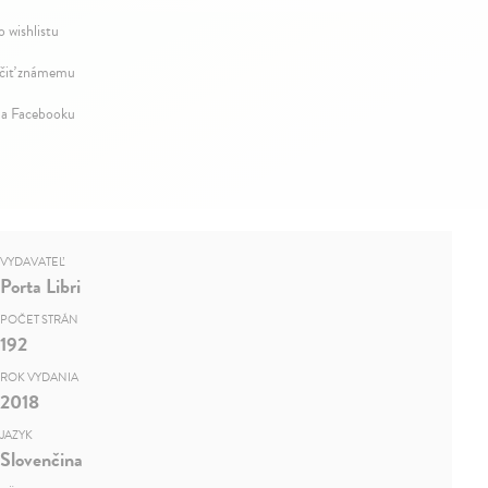
o wishlistu
iť známemu
na Facebooku
VYDAVATEĽ
Porta Libri
POČET STRÁN
192
ROK VYDANIA
2018
JAZYK
Slovenčina