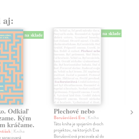
 aj:
na sklade
na sklade
ko. Odkiaľ
Plechové nebo
Po
zame. Kým
Borušovičová Eva
| Kniha
Kun
m kráčame.
Táto kniha je spojením dvoch
Poma
projektov, na ktorých Eva
čty
ntišek
| Kniha
Borušovičová pracovala až do
naps
 spracovaná