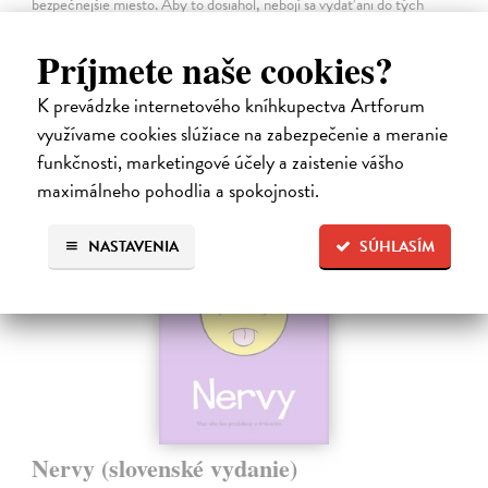
bezpečnejšie miesto. Aby to dosiahol, nebojí sa vydať ani do tých
najnebezpečnejších…
Na sklade
Príjmete naše cookies?
9,45 €
K prevádzke internetového kníhkupectva Artforum
9,95 €
využívame cookies slúžiace na zabezpečenie a meranie
?
funkčnosti, marketingové účely a zaistenie vášho
maximálneho pohodlia a spokojnosti.
na sklade
NASTAVENIA
SÚHLASÍM
Nervy (slovenské vydanie)