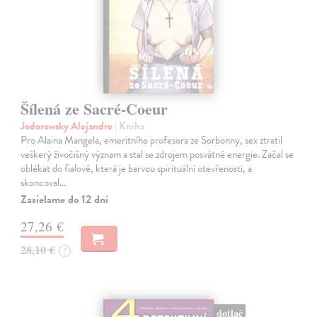
Šílená ze Sacré-Coeur
Jodorowsky Alejandro
| Kniha
Pro Alaina Mangela, emeritního profesora ze Sorbonny, sex ztratil
veškerý živočišný význam a stal se zdrojem posvátné energie. Začal se
oblékat do fialové, která je barvou spirituální otevřenosti, a
skoncoval…
Zasielame do 12 dní
27,26 €
28,10 €
?
dotlač