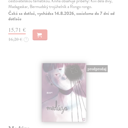
cestovatelskou tematikou. Kniha obsahuje příběhy: Kivi dělá divy,
Madagaskar, Bermudský trojúhelník a Rongo rongo.
Čaká sa dotlač, vychádza 14.8.2026, zasielame do 7 dní od
dotlače
15,71 €
16,20 €
?
predpredaj