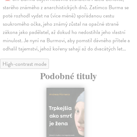
starého známého z anarchistických dnů. Zatímco Burma se
poté rozhodl vydat na (více méně) spořádanou cestu
soukromého očka, jeho známý zůstal na opačné straně
zákona jako padělatel, až dokud ho nedostihla jeho vlastní
minulost. Je nyní na Burmovi, aby pomstil dávného přítele a
odhalil tajemství, jehož kořeny sahají až do dvacátých let…
High-contrast mode
Podobné tituly