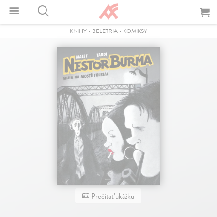
KNIHY
-
BELETRIA
-
KOMIKSY
Prečítať ukážku