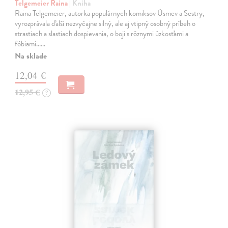
Telgemeier Raina
| Kniha
Raina Telgemeier, autorka populárnych komiksov Úsmev a Sestry,
vyrozprávala ďalší nezvyčajne silný, ale aj vtipný osobný príbeh o
strastiach a slastiach dospievania, o boji s rôznymi úzkosťami a
fóbiami...…
Na sklade
12,04 €
12,95 €
?