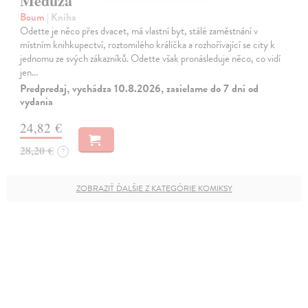
Medúza
Boum
| Kniha
Odette je něco přes dvacet, má vlastní byt, stálé zaměstnání v
místním knihkupectví, roztomilého králíčka a rozhořívající se city k
jednomu ze svých zákazníků. Odette však pronásleduje něco, co vidí
jen…
Predpredaj, vychádza 10.8.2026, zasielame do 7 dní od
vydania
24,82 €
28,20 €
?
ZOBRAZIŤ ĎALŠIE Z KATEGÓRIE KOMIKSY