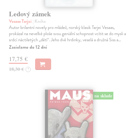
Ledový zámek
Vesaas Tarjei
| Kniha
Autor brilantní novely pro mládež, norský klasik Tarjei Vesaas,
prokázal na nevelké ploše svou geniální schopnost vcítit se do mysli a
srdcí náctiletých „dětí“. Jeho dvě hrdinky, veselá a družná Siss a…
Zasielame do 12 dní
17,75 €
18,30 €
?
na sklade