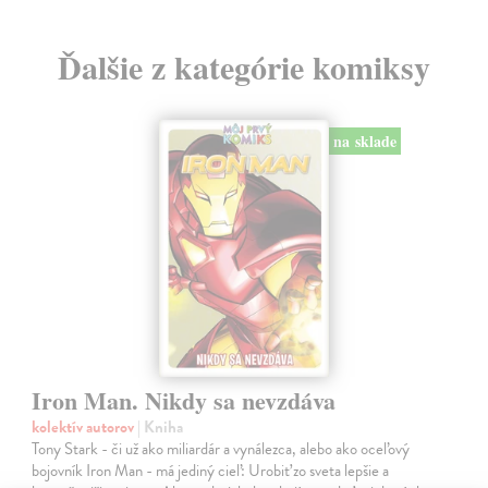
Ďalšie z kategórie komiksy
na sklade
Iron Man. Nikdy sa nevzdáva
kolektív autorov
| Kniha
Tony Stark - či už ako miliardár a vynálezca, alebo ako oceľový
bojovník Iron Man - má jediný cieľ: Urobiť zo sveta lepšie a