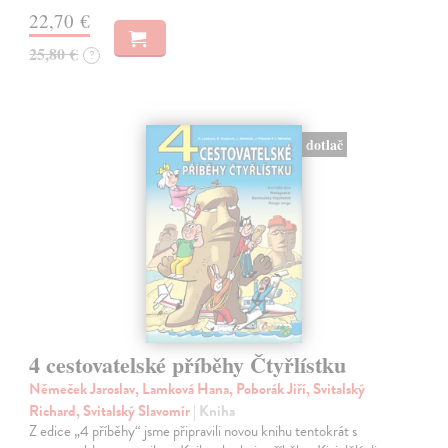
22,70 €
25,80 €
?
dotlač
4 cestovatelské příběhy Čtyřlístku
Němeček Jaroslav, Lamková Hana, Poborák Jiří, Svitalský
Richard, Svitalský Slavomír
| Kniha
Z edice „4 příběhy“ jsme připravili novou knihu tentokrát s