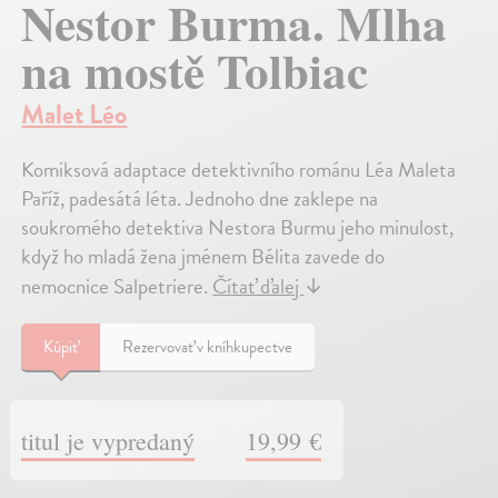
Nestor Burma. Mlha
na mostě Tolbiac
Malet Léo
Komiksová adaptace detektivního románu Léa Maleta
Paříž, padesátá léta. Jednoho dne zaklepe na
soukromého detektiva Nestora Burmu jeho minulost,
když ho mladá žena jménem Bélita zavede do
nemocnice Salpetriere.
Čítať ďalej
↓
Kúpiť
Rezervovať v kníhkupectve
titul je vypredaný
19,99 €