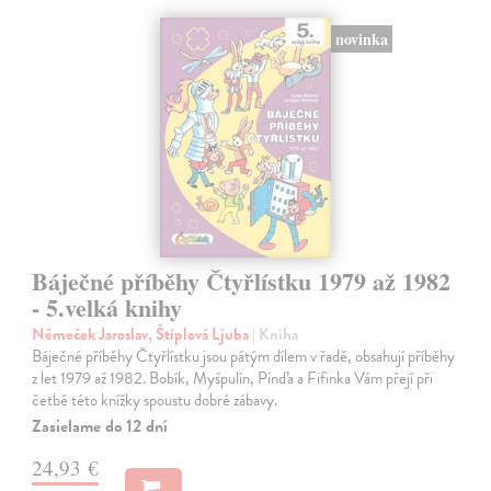
novinka
Báječné příběhy Čtyřlístku 1979 až 1982
- 5.velká knihy
Němeček Jaroslav, Štíplová Ljuba
| Kniha
Báječné příběhy Čtyřlístku jsou pátým dílem v řadě, obsahují příběhy
z let 1979 až 1982. Bobík, Myšpulín, Pinďa a Fifinka Vám přejí při
četbě této knížky spoustu dobré zábavy.
Zasielame do 12 dní
24,93 €