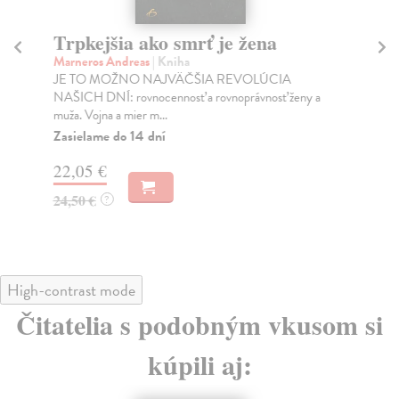
Trpkejšia ako smrť je žena
P
Marneros Andreas
| Kniha
Bor
JE TO MOŽNO NAJVÄČŠIA REVOLÚCIA
Tát
NAŠICH DNÍ: rovnocennosť a rovnoprávnosť ženy a
Bor
muža. Vojna a mier m...
Na
Zasielame do 14 dní
18
22,05 €
19
24,50 €
?
High-contrast mode
Čitatelia s podobným vkusom si
kúpili aj: