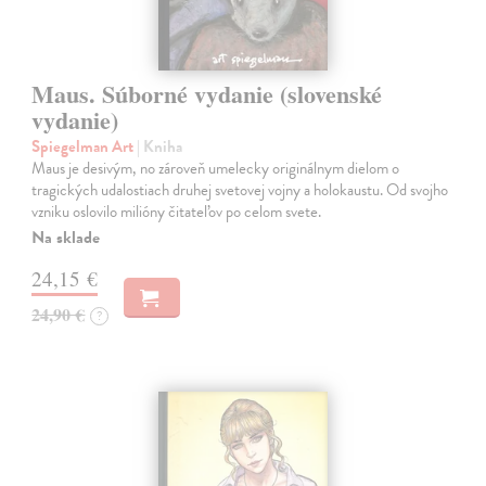
Maus. Súborné vydanie (slovenské
vydanie)
Spiegelman Art
| Kniha
Maus je desivým, no zároveň umelecky originálnym dielom o
tragických udalostiach druhej svetovej vojny a holokaustu. Od svojho
vzniku oslovilo milióny čitateľov po celom svete.
Na sklade
24,15 €
24,90 €
?