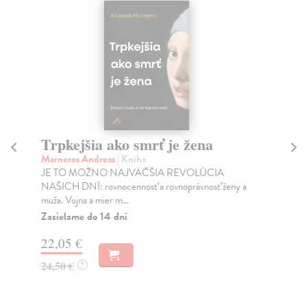
Trpkejšia ako smrť je žena
P
Marneros Andreas
| Kniha
Bor
JE TO MOŽNO NAJVÄČŠIA REVOLÚCIA
Tát
NAŠICH DNÍ: rovnocennosť a rovnoprávnosť ženy a
Bor
muža. Vojna a mier m...
Na
Zasielame do 14 dní
18
22,05 €
19
24,50 €
?