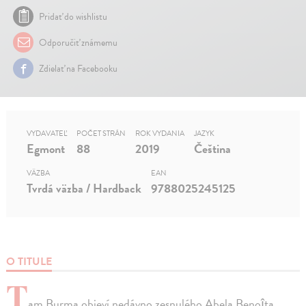
Pridať do wishlistu
Odporučiť známemu
Zdielať na Facebooku
VYDAVATEĽ
POČET STRÁN
ROK VYDANIA
JAZYK
Egmont
88
2019
Čeština
VÄZBA
EAN
Tvrdá väzba / Hardback
9788025245125
O TITULE
T
am Burma objeví nedávno zesnulého Abela Benoîta,