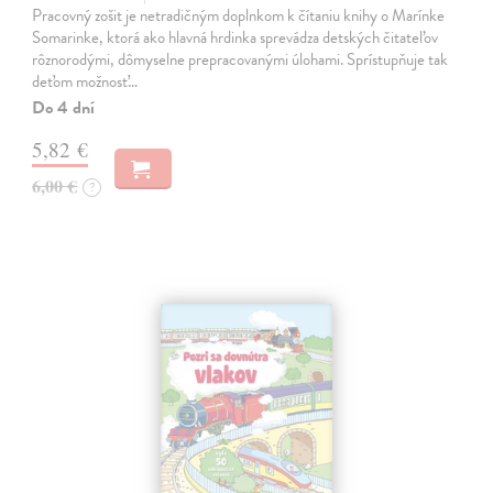
Pracovný zošit je netradičným doplnkom k čítaniu knihy o Marínke
Somarinke, ktorá ako hlavná hrdinka sprevádza detských čitateľov
rôznorodými, dômyselne prepracovanými úlohami. Sprístupňuje tak
deťom možnosť…
Do 4 dní
5,82 €
6,00 €
?