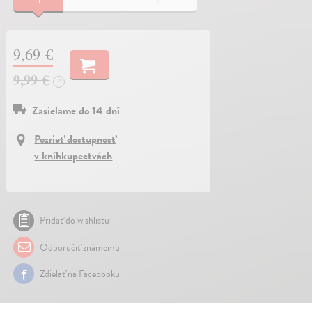
9,69 €
9,99 €
?
Zasielame do 14 dní
Pozrieť dostupnosť
v kníhkupectvách
Pridať do wishlistu
Odporučiť známemu
Zdielať na Facebooku