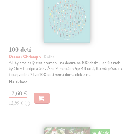
100 detí
Drösser Christoph
| Kniha
Ak by sme celý svet premenili na dedinu so 100 deťmi, len 6 z nich
by žilo v Európe a 56 v Ázii. V mestách žije 48 detí, 85 má prístup k
čistej vode a 21 zo 100 detí nemá doma elektrinu.
Na sklade
12,60 €
12,99 €
?
na sklade