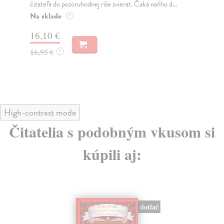
čitateľa do pozoruhodnej ríše zvierat. Čaká naňho d...
nav
Na sklade
Do
?
16,10 €
12
16,95 €
12
?
High-contrast mode
Čitatelia s podobným vkusom si
kúpili aj:
dotlač