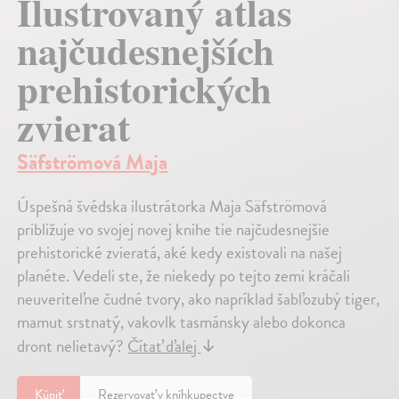
Ilustrovaný atlas
najčudesnejších
prehistorických
zvierat
Säfströmová Maja
Úspešná švédska ilustrátorka Maja Säfströmová
približuje vo svojej novej knihe tie najčudesnejšie
prehistorické zvieratá, aké kedy existovali na našej
planéte. Vedeli ste, že niekedy po tejto zemi kráčali
neuveriteľne čudné tvory, ako napríklad šabľozubý tiger,
mamut srstnatý, vakovlk tasmánsky alebo dokonca
dront nelietavý?
Čítať ďalej
↓
Kúpiť
Rezervovať v kníhkupectve