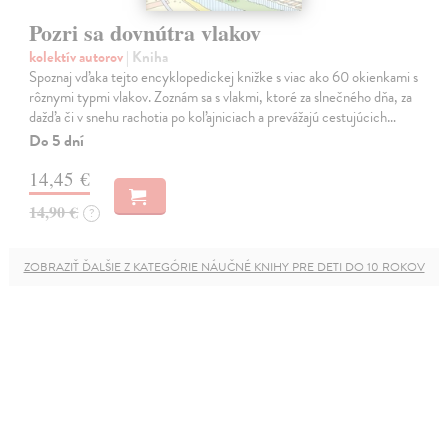
Pozri sa dovnútra vlakov
kolektív autorov
| Kniha
Spoznaj vďaka tejto encyklopedickej knižke s viac ako 60 okienkami s
rôznymi typmi vlakov. Zoznám sa s vlakmi, ktoré za slnečného dňa, za
dažďa či v snehu rachotia po koľajniciach a prevážajú cestujúcich…
Do 5 dní
14,45 €
14,90 €
?
ZOBRAZIŤ ĎALŠIE Z KATEGÓRIE NÁUČNÉ KNIHY PRE DETI DO 10 ROKOV