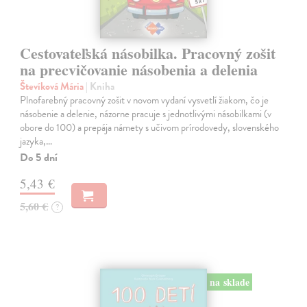
Cestovateľská násobilka. Pracovný zošit
na precvičovanie násobenia a delenia
Števíková Mária
| Kniha
Plnofarebný pracovný zošit v novom vydaní vysvetlí žiakom, čo je
násobenie a delenie, názorne pracuje s jednotlivými násobilkami (v
obore do 100) a prepája námety s učivom prírodovedy, slovenského
jazyka,…
Do 5 dní
5,43 €
5,60 €
?
na sklade