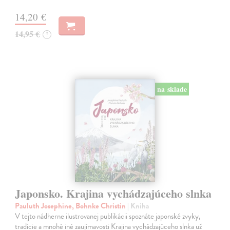
14,20 €
14,95 €
?
na sklade
Japonsko. Krajina vychádzajúceho slnka
Pauluth Josephine, Bohnke Christin
| Kniha
V tejto nádherne ilustrovanej publikácii spoznáte japonské zvyky,
tradície a mnohé iné zaujímavosti Krajina vychádzajúceho slnka už