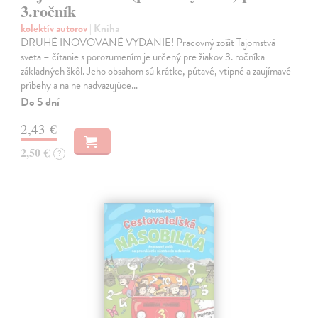
3.ročník
kolektív autorov
| Kniha
DRUHÉ INOVOVANÉ VYDANIE! Pracovný zošit Tajomstvá
sveta – čítanie s porozumením je určený pre žiakov 3. ročníka
základných škôl. Jeho obsahom sú krátke, pútavé, vtipné a zaujímavé
príbehy a na ne nadväzujúce…
Do 5 dní
2,43 €
2,50 €
?