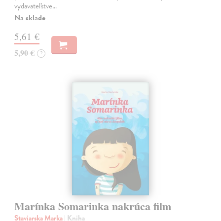
vydavateľstve…
Na sklade
5,61 €
5,90 €
?
Marínka Somarinka nakrúca film
Staviarska Marka
| Kniha