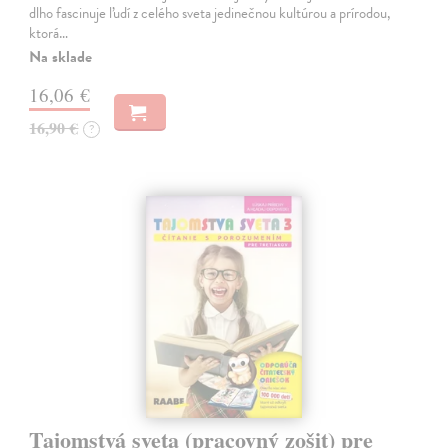
dlho fascinuje ľudí z celého sveta jedinečnou kultúrou a prírodou,
ktorá…
Na sklade
16,06 €
16,90 €
?
Tajomstvá sveta (pracovný zošit) pre