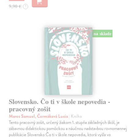
9,90 €
?
na sklade
Slovensko. Čo ti v škole nepovedia -
pracovný zošit
Marec Samuel, Čermáková Lucia
| Kniha
Tento pracovný zošit, určený žiakom 1. stupňa základných škôl, je
zábavnou didaktickou pomôckou a náučnou nadstavbou rovnomennej
publikácie Slovensko Čo ti v škole nepovedia, ktorá vyšla vo