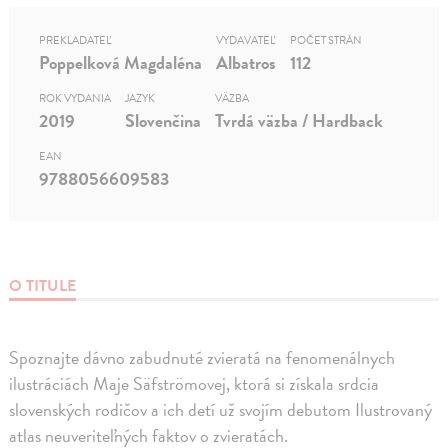
PREKLADATEĽ
VYDAVATEĽ
POČET STRÁN
Poppelková Magdaléna
Albatros
112
ROK VYDANIA
JAZYK
VÄZBA
2019
Slovenčina
Tvrdá väzba / Hardback
EAN
9788056609583
O TITULE
Spoznajte dávno zabudnuté zvieratá na fenomenálnych
ilustráciách Maje Säfströmovej, ktorá si získala srdcia
slovenských rodičov a ich detí už svojím debutom Ilustrovaný
atlas neuveriteľných faktov o zvieratách.