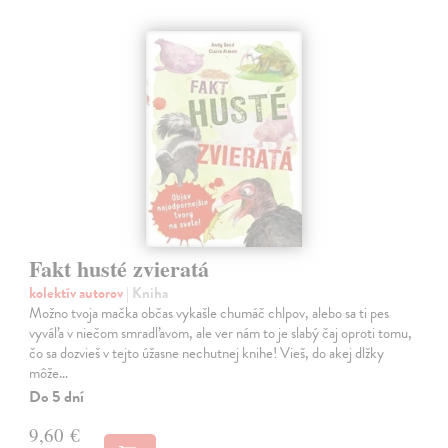
Fakt husté zvieratá
kolektív autorov
| Kniha
Možno tvoja mačka občas vykašle chumáč chlpov, alebo sa ti pes
vyváľa v niečom smradľavom, ale ver nám to je slabý čaj oproti tomu,
čo sa dozvieš v tejto úžasne nechutnej knihe! Vieš, do akej dlžky
môže…
Do 5 dní
9,60 €