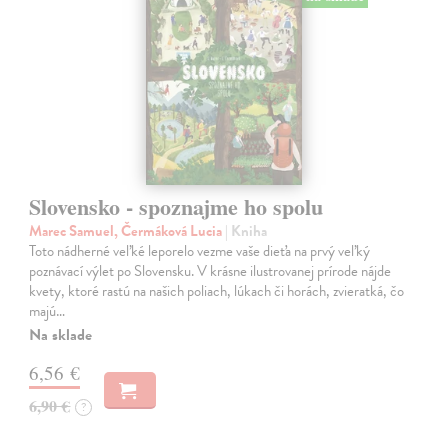
Slovensko - spoznajme ho spolu
Marec Samuel, Čermáková Lucia
| Kniha
Toto nádherné veľké leporelo vezme vaše dieťa na prvý veľký
poznávací výlet po Slovensku. V krásne ilustrovanej prírode nájde
kvety, ktoré rastú na našich poliach, lúkach či horách, zvieratká, čo
majú…
Na sklade
6,56 €
6,90 €
?