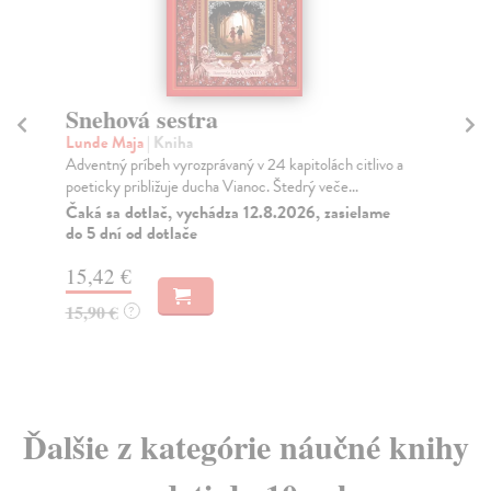
Snehová sestra
Š
Lunde Maja
| Kniha
Au
Adventný príbeh vyrozprávaný v 24 kapitolách citlivo a
V t
poeticky približuje ducha Vianoc. Štedrý veče...
šťa
Čaká sa dotlač, vychádza 12.8.2026, zasielame
Do
do 5 dní od dotlače
12
15,42 €
12
15,90 €
?
Ďalšie z kategórie náučné knihy