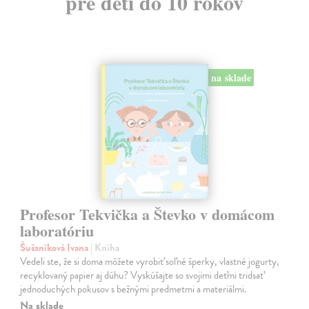
pre deti do 10 rokov
na sklade
Profesor Tekvička a Števko v domácom
laboratóriu
Šušaníková Ivana
| Kniha
Vedeli ste, že si doma môžete vyrobiť soľné šperky, vlastné jogurty,
recyklovaný papier aj dúhu? Vyskúšajte so svojimi deťmi tridsať
jednoduchých pokusov s bežnými predmetmi a materiálmi.
Na sklade