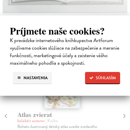
Príjmete naše cookies?
High-contrast mode
Podobné tituly
K prevádzke internetového kníhkupectva Artforum
využívame cookies slúžiace na zabezpečenie a meranie
funkčnosti, marketingové účely a zaistenie vášho
maximálneho pohodlia a spokojnosti.
na sklade
NASTAVENIA
SÚHLASÍM
Atlas zvierat
Zá
kolektív autorov
| Kniha
Vi
Bohato ilustrovaný detský atlas uvedie zvedavého
S t